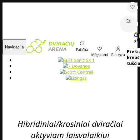
00
0
Navigacija
Paieška
Preki
Mėgstami
Paskyra
krepš
tuščia
Hibridiniai/krosiniai dviračiai
aktyviam laisvalaikiui