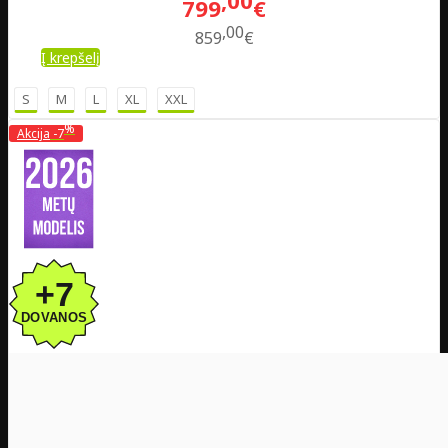
799
€
00
859
€
Į krepšelį
S
M
L
XL
XXL
%
Akcija
-7