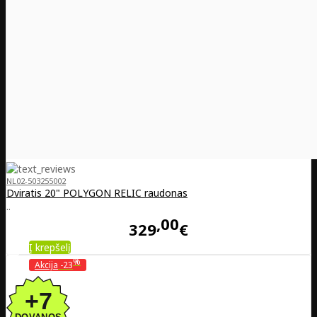
NL02-503255002
Dviratis 20" POLYGON RELIC raudonas
..
00
329
€
Į krepšelį
%
Akcija
-23