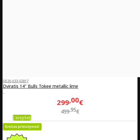
DE20-633-02817
Dviratis 14" Bulls Tokee metallic lime
..
00
299
€
95
499
€
Į krepšelį