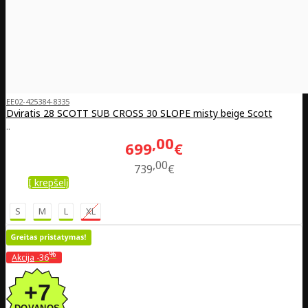
EE02-425384-8335
Dviratis 28 SCOTT SUB CROSS 30 SLOPE misty beige Scott
..
00
699
€
00
739
€
Į krepšelį
S
M
L
XL
%
Akcija
-36