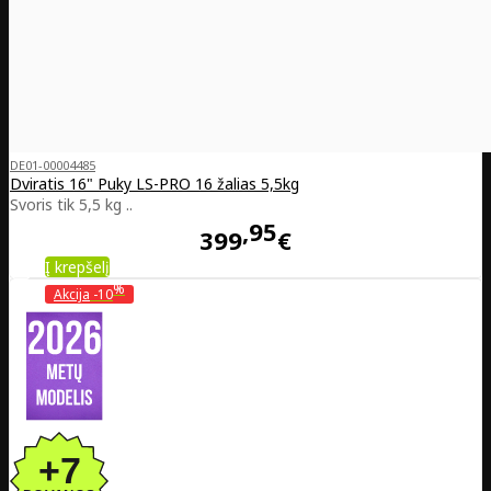
DE01-00004485
Dviratis 16" Puky LS-PRO 16 žalias 5,5kg
Svoris tik 5,5 kg ..
95
399
€
Į krepšelį
%
Akcija
-10