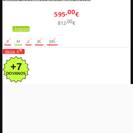
..
00
595
€
00
812
€
Į krepšelį
S
M
L
XL
XXL
%
Akcija
-5