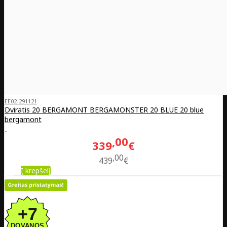
EE02-291121
Dviratis 20 BERGAMONT BERGAMONSTER 20 BLUE 20 blue
bergamont
..
00
339
€
00
439
€
Į krepšelį