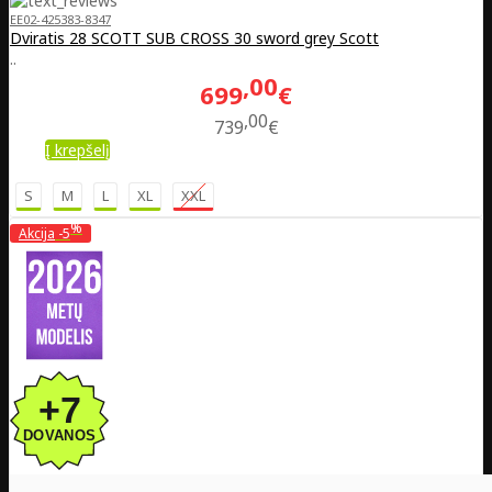
EE02-425383-8347
Dviratis 28 SCOTT SUB CROSS 30 sword grey Scott
..
00
699
€
00
739
€
Į krepšelį
S
M
L
XL
XXL
%
Akcija
-5