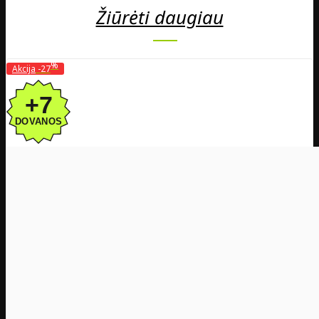
Žiūrėti daugiau
%
Akcija
-27