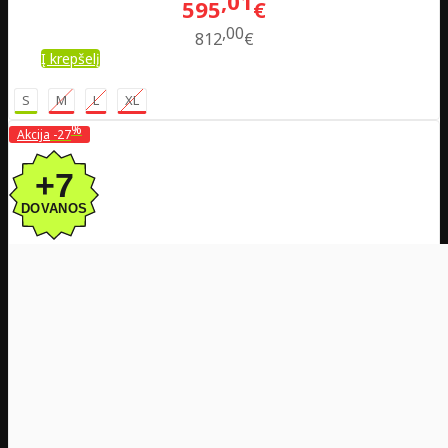
01
595
€
00
812
€
Į krepšelį
S
M
L
XL
%
Akcija
-27