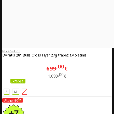
DE20-504-513
Dviratis 28" Bulls Cross Flyer 27g trapez t.violetinis
..
00
699
€
00
1,099
€
Į krepšelį
S
M
L
%
Akcija
-30