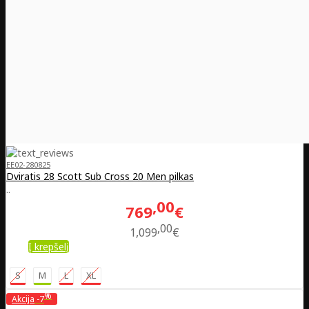
EE02-280825
Dviratis 28 Scott Sub Cross 20 Men pilkas
..
00
769
€
00
1,099
€
Į krepšelį
S
M
L
XL
%
Akcija
-7