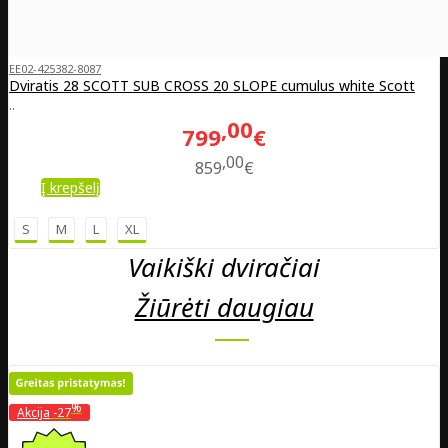
EE02-425382-8087
Dviratis 28 SCOTT SUB CROSS 20 SLOPE cumulus white Scott
..
00
799
€
00
859
€
Į krepšelį
S
M
L
XL
Vaikiški dviračiai
Žiūrėti daugiau
%
Akcija
-27