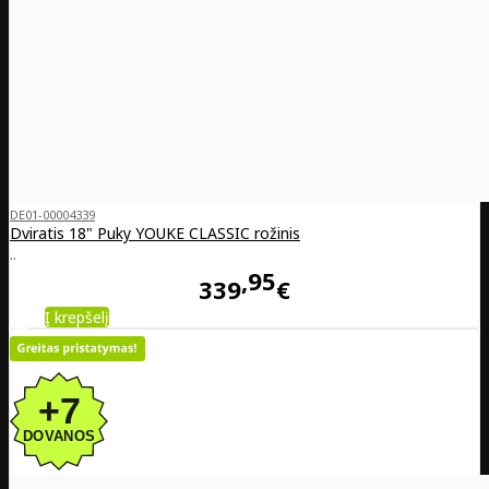
DE01-00004339
Dviratis 18" Puky YOUKE CLASSIC rožinis
..
95
339
€
Į krepšelį