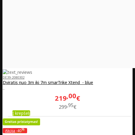
DE39-2080302
Dviratis nuo 3m iki 7m smarTrike Xtend - blue
..
00
219
€
95
299
€
Į krepšelį
%
Akcija
-40