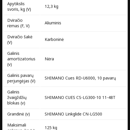
Apytikslis
12,3 kg
svoris, kg (V)
Dviračio
Aliuminis
rėmas (F, V)
Dviračio šakė
Karboninė
(V)
Galinis
amortizatorius
Nėra
(v)
Galinis pavarų
SHIMANO Cues RD-U6000, 10 pavarų
perjungėjas (V)
Galinis
žvaigždžių
SHIMANO CUES CS-LG300-10 11-48T
blokas (v)
Grandinė (v)
SHIMANO Linkglide CN-LG500
Maksimali
125 kg