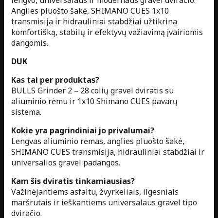
lengvo, universalaus ir modernaus gravel dviračio.
Anglies pluošto šakė, SHIMANO CUES 1x10
transmisija ir hidrauliniai stabdžiai užtikrina
komfortišką, stabilų ir efektyvų važiavimą įvairiomis
dangomis.
DUK
Kas tai per produktas?
BULLS Grinder 2 – 28 colių gravel dviratis su
aliuminio rėmu ir 1x10 Shimano CUES pavarų
sistema.
Kokie yra pagrindiniai jo privalumai?
Lengvas aliuminio rėmas, anglies pluošto šakė,
SHIMANO CUES transmisija, hidrauliniai stabdžiai ir
universalios gravel padangos.
Kam šis dviratis tinkamiausias?
Važinėjantiems asfaltu, žvyrkeliais, ilgesniais
maršrutais ir ieškantiems universalaus gravel tipo
dviračio.