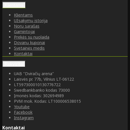
Klientams
Klientams
Užsakymų istorija
Norų sąrašas
Gamintojai
Prekės su nuolaida
Dovanų kuponai
Svetainės medis
Kontaktai
Rekvizitai
UAB "Dviračių arena"
Laisvės pr. 77b, Vilnius LT-06122
LT597300010130776722
Swedbankbanko kodas 73000
Įmonės kodas: 302694989
PVM mok. Kodas: LT100006538015
Youtube
Facebook
Instagram
Kontaktai