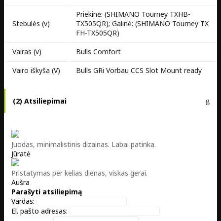
Priekinė: (SHIMANO Tourney TXHB-
Stebulės (v)
TX505QR); Galinė: (SHIMANO Tourney TX
FH-TX505QR)
Vairas (v)
Bulls Comfort
Vairo iškyša (V)
Bulls GRi Vorbau CCS Slot Mount ready
(2) Atsiliepimai
Juodas, minimalistinis dizainas. Labai patinka.
Jūratė
Pristatymas per kelias dienas, viskas gerai.
Aušra
Parašyti atsiliepimą
Vardas:
El. pašto adresas: