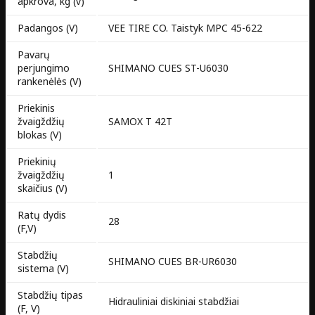
apkrova, kg (v)
Padangos (V)
VEE TIRE CO. Taistyk MPC 45-622
Pavarų
perjungimo
SHIMANO CUES ST-U6030
rankenėlės (V)
Priekinis
žvaigždžių
SAMOX T 42T
blokas (V)
Priekinių
žvaigždžių
1
skaičius (V)
Ratų dydis
28
(F,V)
Stabdžių
SHIMANO CUES BR-UR6030
sistema (V)
Stabdžių tipas
Hidrauliniai diskiniai stabdžiai
(F, V)