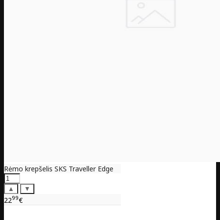
Rėmo krepšelis SKS Traveller Edge
▲
▼
99
22
€