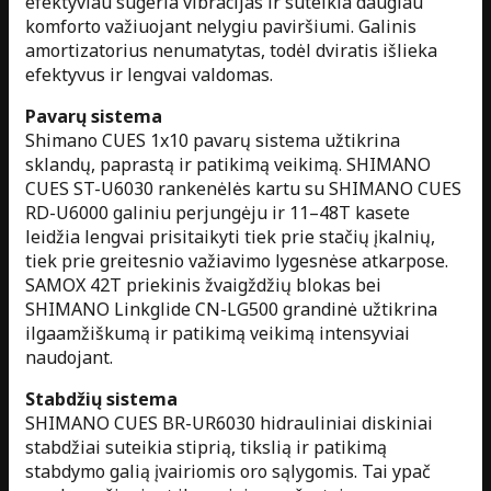
efektyviau sugeria vibracijas ir suteikia daugiau
komforto važiuojant nelygiu paviršiumi. Galinis
amortizatorius nenumatytas, todėl dviratis išlieka
efektyvus ir lengvai valdomas.
Pavarų sistema
Shimano CUES 1x10 pavarų sistema užtikrina
sklandų, paprastą ir patikimą veikimą. SHIMANO
CUES ST-U6030 rankenėlės kartu su SHIMANO CUES
RD-U6000 galiniu perjungėju ir 11–48T kasete
leidžia lengvai prisitaikyti tiek prie stačių įkalnių,
tiek prie greitesnio važiavimo lygesnėse atkarpose.
SAMOX 42T priekinis žvaigždžių blokas bei
SHIMANO Linkglide CN-LG500 grandinė užtikrina
ilgaamžiškumą ir patikimą veikimą intensyviai
naudojant.
Stabdžių sistema
SHIMANO CUES BR-UR6030 hidrauliniai diskiniai
stabdžiai suteikia stiprią, tikslią ir patikimą
stabdymo galią įvairiomis oro sąlygomis. Tai ypač