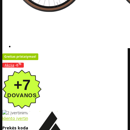
%
Akcija
-8
5
/5 | remiantis
2
kliento įvertinimu
Prekės kodas:
DE20-5265026499