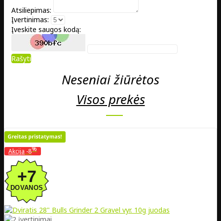
Atsiliepimas:
Įvertinimas:
Įveskite saugos kodą:
Rašyti
Neseniai žiūrėtos
Visos prekės
%
Akcija
-8