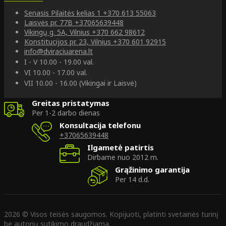
Senasis Pilaitės kelias 1
+370 613 55063
Laisvės pr. 77B
+37065639448
Vikingų g. 5A, Vilnius
+370 662 98612
Konstitucijos pr. 23, Vilnius
+370 601 92915
info@dviraciuarena.lt
I - V 10.00 - 19.00 val.
VI 10.00 - 17.00 val.
VII 10.00 - 16.00 (Vikingai ir Laisvė)
Greitas pristatymas
Per 1-2 darbo dienas
Konsultacija telefonu
+37065639448
Ilgametė patirtis
Dirbame nuo 2012 m.
Grąžinimo garantija
Per 14 d.d.
2026 © Visos teisės saugomos. Kopijuoti, platinti svetainės turinį
be autorių sutikimo draudžiama.