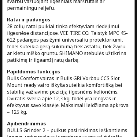
svarbu važiuojant ilgesniais maršrutais ar
permainingu reljefu.
Ratai ir padangos
28 colių ratai puikiai tinka efektyviam riedėjimui
ilgesnėse distancijose. VEE TIRE CO. Taistyk MPC 45-
622 padangos pasižymi universaliu protektoriumi,
todėl suteikia gerą sukibimą tiek asfaltu, tiek žvyru
ar kietu miško gruntu. SHIMANO stebulės užtikrina
patikimą ir ilgaamžį ratų darbą.
Papildomos funkcijos
Bulls Comfort vairas ir Bulls GRi Vorbau CCS Slot
Mount ready vairo iškyša suteikia komfortišką bei
stabilią važiavimo poziciją ilgesnėms kelionėms.
Dviratis sveria apie 12,3 kg, todėl yra lengvas ir
efektyvus savo klasėje. Maksimali leidžiama apkrova
– 125 kg.
Apibendrinimas
BULLS Grinder 2 – puikus pasirinkimas ieškantiems