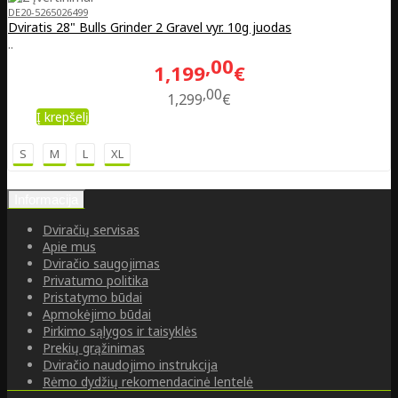
DE20-5265026499
Dviratis 28" Bulls Grinder 2 Gravel vyr. 10g juodas
..
00
1,199
€
00
1,299
€
Į krepšelį
S
M
L
XL
Informacija
Dviračių servisas
Apie mus
Dviračio saugojimas
Privatumo politika
Pristatymo būdai
Apmokėjimo būdai
Pirkimo sąlygos ir taisyklės
Prekių grąžinimas
Dviračio naudojimo instrukcija
Rėmo dydžių rekomendacinė lentelė