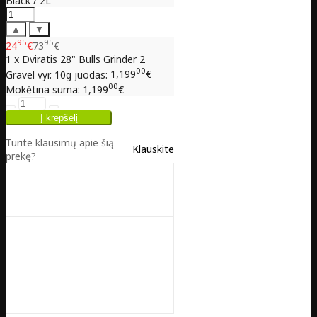
Black / 2L
▲
▼
95
95
24
€
73
€
1 x Dviratis 28" Bulls Grinder 2
00
Gravel vyr. 10g juodas:
1,199
€
00
Mokėtina suma:
1,199
€
Turite klausimų apie šią
Klauskite
prekę?