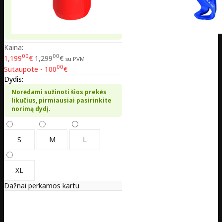
Kaina:
00
00
1,199
€
1,299
€
su PVM
00
Sutaupote - 100
€
Dydis:
Norėdami sužinoti šios prekės
likučius, pirmiausiai pasirinkite
norimą dydį.
S
M
L
XL
Dažnai perkamos kartu