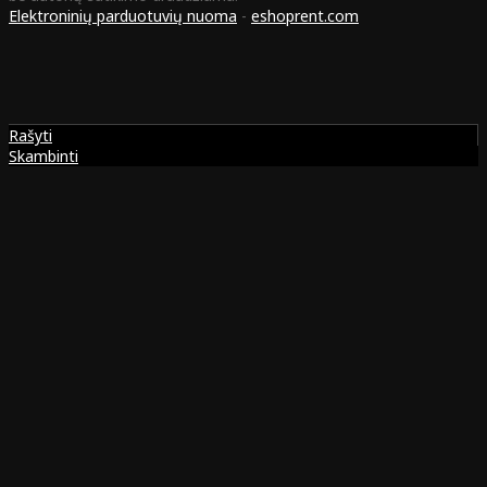
Elektroninių parduotuvių nuoma
-
eshoprent.com
Rašyti
Skambinti