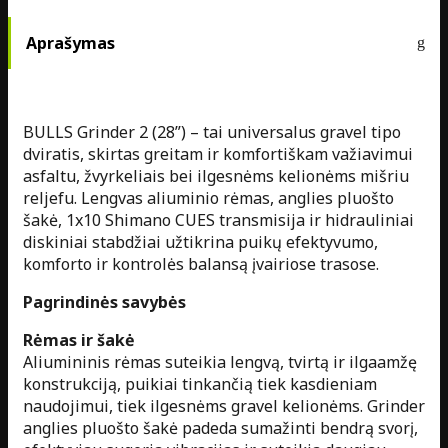
Aprašymas
BULLS Grinder 2 (28”) – tai universalus gravel tipo
dviratis, skirtas greitam ir komfortiškam važiavimui
asfaltu, žvyrkeliais bei ilgesnėms kelionėms mišriu
reljefu. Lengvas aliuminio rėmas, anglies pluošto
šakė, 1x10 Shimano CUES transmisija ir hidrauliniai
diskiniai stabdžiai užtikrina puikų efektyvumo,
komforto ir kontrolės balansą įvairiose trasose.
Pagrindinės savybės
Rėmas ir šakė
Aliumininis rėmas suteikia lengvą, tvirtą ir ilgaamžę
konstrukciją, puikiai tinkančią tiek kasdieniam
naudojimui, tiek ilgesnėms gravel kelionėms. Grinder
anglies pluošto šakė padeda sumažinti bendrą svorį,