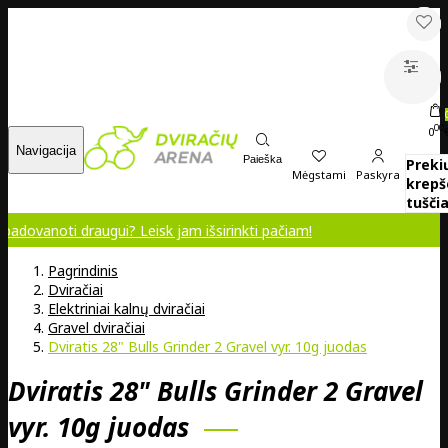
00
0
Navigacija
Paieška
Preki
Mėgstami
Paskyra
krepš
tuščia
i draugui? Leisk jam išsirinkti pačiam!
Pagrindinis
Dviračiai
Elektriniai kalnų dviračiai
Gravel dviračiai
Dviratis 28" Bulls Grinder 2 Gravel vyr. 10g juodas
Dviratis 28" Bulls Grinder 2 Gravel
vyr. 10g juodas