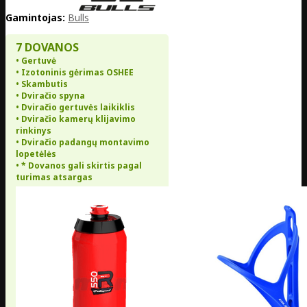
Gamintojas:
Bulls
7 DOVANOS
• Gertuvė
• Izotoninis gėrimas OSHEE
• Skambutis
• Dviračio spyna
• Dviračio gertuvės laikiklis
• Dviračio kamerų klijavimo
rinkinys
• Dviračio padangų montavimo
lopetėlės
• * Dovanos gali skirtis pagal
turimas atsargas