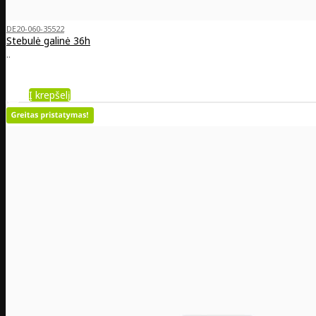
DE20-060-35522
Stebulė galinė 36h
..
Į krepšelį