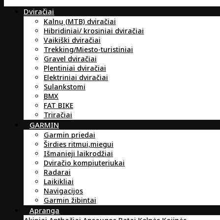
Dviračiai
Kalnų (MTB) dviračiai
Hibridiniai/ krosiniai dviračiai
Vaikiški dviračiai
Trekking/Miesto-turistiniai
Gravel dviračiai
Plentiniai dviračiai
Elektriniai dviračiai
Sulankstomi
BMX
FAT BIKE
Triračiai
GARMIN
Garmin priedai
Širdies ritmui,miegui
Išmanieji laikrodžiai
Dviračio kompiuteriukai
Radarai
Laikikliai
Navigacijos
Garmin žibintai
Apranga