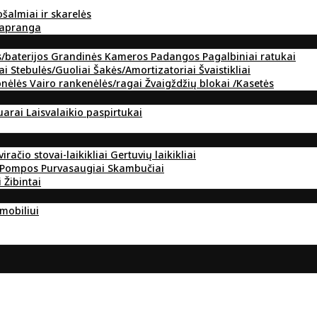
ošalmiai ir skarelės
 apranga
s/baterijos
Grandinės
Kameros
Padangos
Pagalbiniai ratukai
ai
Stebulės/Guoliai
Šakės/Amortizatoriai
Švaistikliai
onėlės
Vairo rankenėlės/ragai
Žvaigždžių blokai /Kasetės
suarai
Laisvalaikio paspirtukai
viračio stovai-laikikliai
Gertuvių laikikliai
Pompos
Purvasaugiai
Skambučiai
i
Žibintai
omobiliui