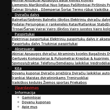
Akiniai
Antbačiai
Apsaugos
Batai
Kelnės
Kojinės
Liemenės
Marškinėliai
Nuo lietaus
Pašiltintojai
Pirštinės
P
Šalmai
Striukės , Džemperiai
Šortai
Termo rūbai
Vaikiška
Dviračių dalys
Balneliai/Sėdynės
Balnelio iškyšos
Elektrinių dviračių daly
Pedalai
Perjungėjai ir rankenėlės
Ratai/Ratlankiai
Stabdži
Trosai/Šarvai
Vairai
Vairo iškyšos
Vairo juostos
Vairo kol
Paspirtukai
Elektriniai paspirtukai
Elektrinių paspirtukų dalys ir akse
Paspirtukų dalys
Triukiniai paspirtukai
Aksesuarai
Akiniai
Apsaugos dviračiui
Atraminės kojelės
Bagažinės
D
Gertuvės
Kompiuteriai & Pulsometrai
Krepšiai & kuprinės
Spynos/užraktai
Telefonų/žemėlapių laikikliai
Veidrodėlia
Kita
Dovanų kuponai
Dviračio priežiūra
Dviračių laikikliai aut
Įrankiai
Maistas dviratininkams
Treniruokliai
Vaikiškos kėdutės
Žiemos sportas
Priekabos
Išpardavimas
Informacija
Gamintojai
Dovanų kuponas
Apie mus