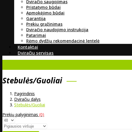
Dviračio saugojimas
Pristatymo būdai
Apmokėjimo būdai
Garantija
Prekių grąžinimas
Dviračio naudojimo instrukcija
Patarimai
Rėmo dydžių rekomendacinė lentelė
Kontaktai
Dviračių servisas
Stebulės/Guoliai
Pagrindinis
Dviračių dalys
Stebulės/Guoliai
Prekių palyginimas
(0)