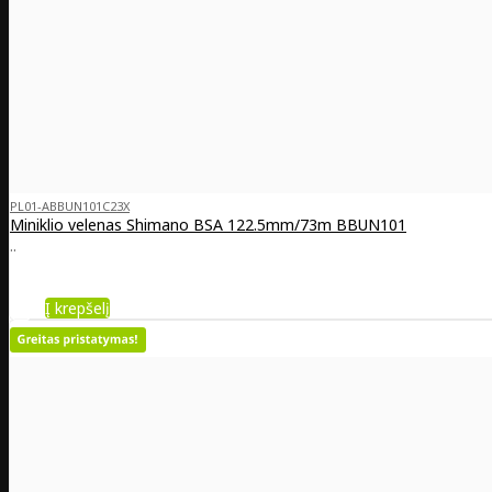
PL01-ABBUN101C23X
Miniklio velenas Shimano BSA 122.5mm/73m BBUN101
..
Į krepšelį