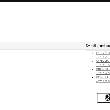
Dviračių parduot
LAISVĖS 
+370 656 3
SENASIS 
+370 613 5
VIKINGŲ 
+370 662 9
KONSTITU
+370 601 9