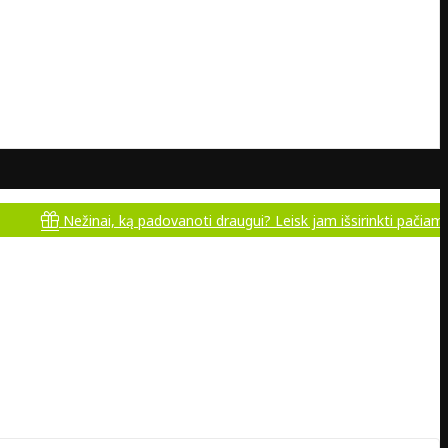
Nežinai, ką padovanoti draugui? Leisk jam išsirinkti pačiam!