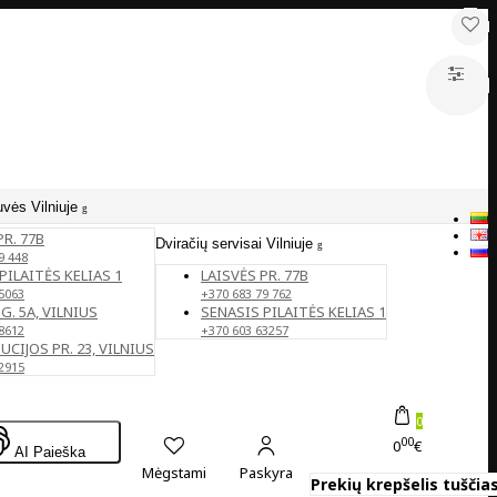
uvės Vilniuje
PR. 77B
Dviračių servisai Vilniuje
9 448
PILAITĖS KELIAS 1
LAISVĖS PR. 77B
5063
+370 683 79 762
G. 5A, VILNIUS
SENASIS PILAITĖS KELIAS 1
8612
+370 603 63257
CIJOS PR. 23, VILNIUS
2915
0
00
0
€
AI Paieška
Mėgstami
Paskyra
Prekių krepšelis tuščias