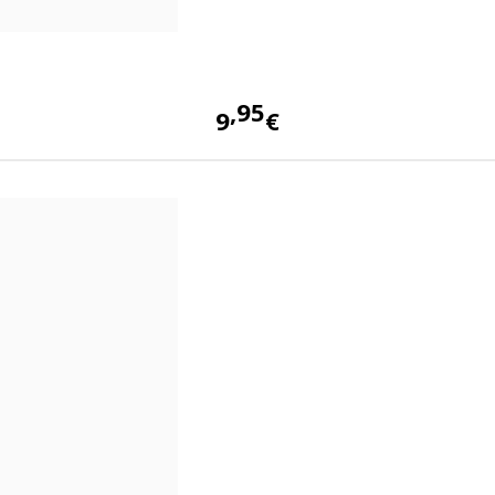
95
9
€