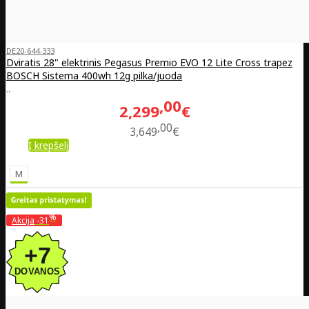
DE20-644-333
Dviratis 28" elektrinis Pegasus Premio EVO 12 Lite Cross trapez
BOSCH Sistema 400wh 12g pilka/juoda
..
00
2,299
€
00
3,649
€
Į krepšelį
M
%
Akcija
-31