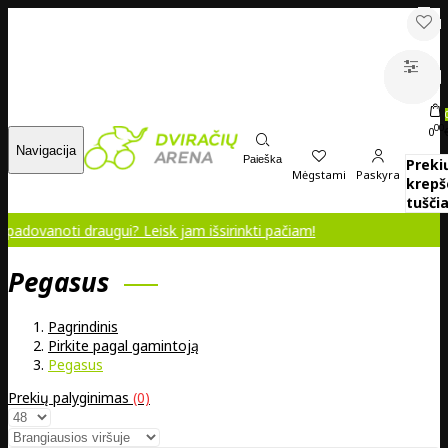
00
0
Navigacija
Paieška
Preki
Mėgstami
Paskyra
krepš
tuščia
i draugui? Leisk jam išsirinkti pačiam!
Pegasus
Pagrindinis
Pirkite pagal gamintoją
Pegasus
Prekių palyginimas
(0)