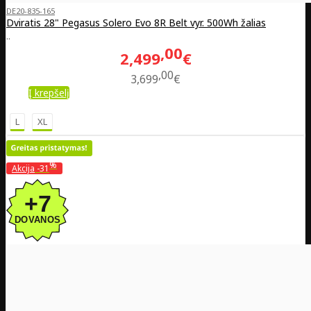
DE20-835-165
Dviratis 28" Pegasus Solero Evo 8R Belt vyr. 500Wh žalias
..
00
2,499
€
00
3,699
€
Į krepšelį
L
XL
%
Akcija
-31