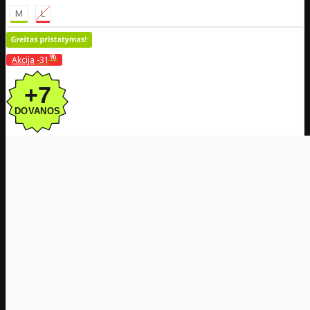
M
L
%
Akcija
-31