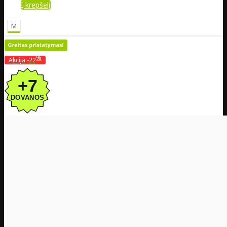
Į krepšelį
M
%
Akcija
-22