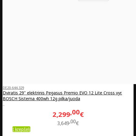
DE20-644-329
Dviratis 29" elektrinis Pegasus Premio EVO 12 Lite Cross vyr.
BOSCH Sistema 400wh 12g pilka/juoda
..
00
2,299
€
00
3,649
€
Į krepšelį