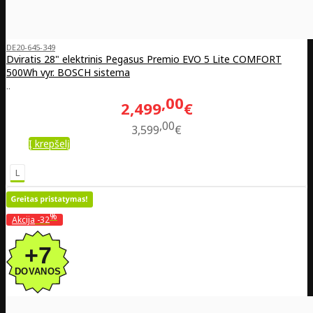
DE20-645-349
Dviratis 28" elektrinis Pegasus Premio EVO 5 Lite COMFORT
500Wh vyr. BOSCH sistema
..
00
2,499
€
00
3,599
€
Į krepšelį
L
%
Akcija
-32