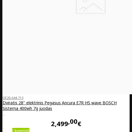
DE20-644-713
Dviratis 28" elektrinis Pegasus Ancura E7R HS wave BOSCH
Sistema 400wh 7g juodas
..
00
2,499
€
Į krepšelį