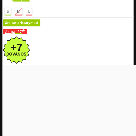
S
M
L
%
Akcija
-27