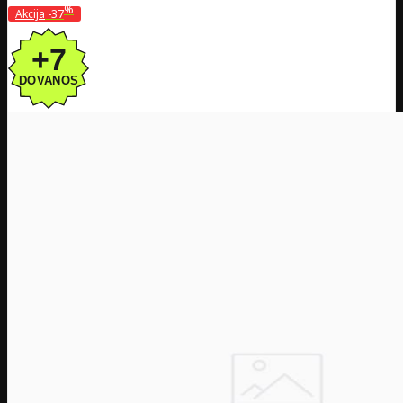
%
Akcija
-37