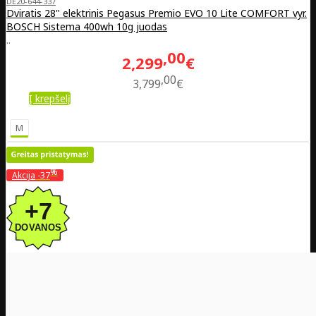
DE20-644-337
Dviratis 28" elektrinis Pegasus Premio EVO 10 Lite COMFORT vyr.
BOSCH Sistema 400wh 10g juodas
..
00
2,299
€
00
3,799
€
Į krepšelį
M
%
Akcija
-37