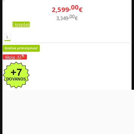
00
2,599
€
00
3,349
€
Į krepšelį
L
%
Akcija
-32