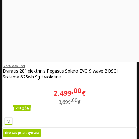
DE20-836-134
Dviratis 28" elektrinis Pegasus Solero EVO 9 wave BOSCH
Sistema 625wh 9g t.violetinis
..
00
2,499
€
00
3,699
€
Į krepšelį
M