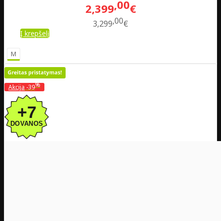
00
2,399
€
00
3,299
€
Į krepšelį
M
%
Akcija
-39