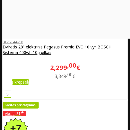
DE20-644-250
Dviratis 28" elektrinis Pegasus Premio EVO 10 vyr. BOSCH
Sistema 400wh 10g pilkas
..
00
2,299
€
00
3,349
€
Į krepšelį
S
%
Akcija
-31