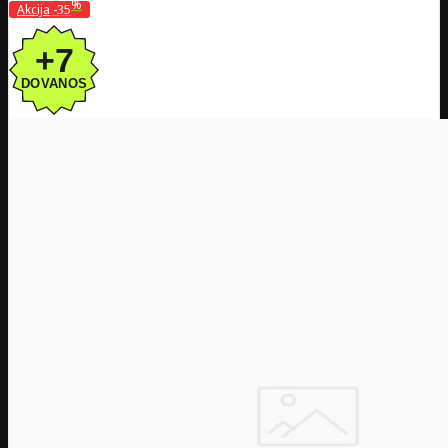
%
Akcija
-35