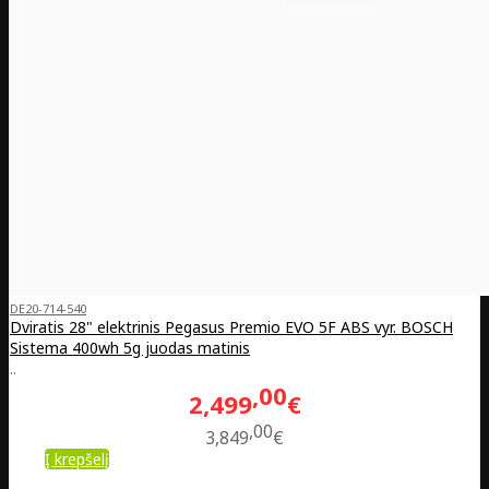
DE20-714-540
Dviratis 28" elektrinis Pegasus Premio EVO 5F ABS vyr. BOSCH
Sistema 400wh 5g juodas matinis
..
00
2,499
€
00
3,849
€
Į krepšelį