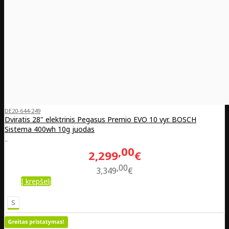
DE20-644-249
Dviratis 28" elektrinis Pegasus Premio EVO 10 vyr. BOSCH
Sistema 400wh 10g juodas
..
00
2,299
€
00
3,349
€
Į krepšelį
S