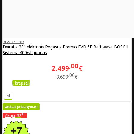
DE20-644-289
Dviratis 28" elektrinis Pegasus Premio EVO 5F Belt wave BOSCH
Sistema 400wh juodas
..
00
2,499
€
00
3,699
€
Į krepšelį
M
%
Akcija
-32