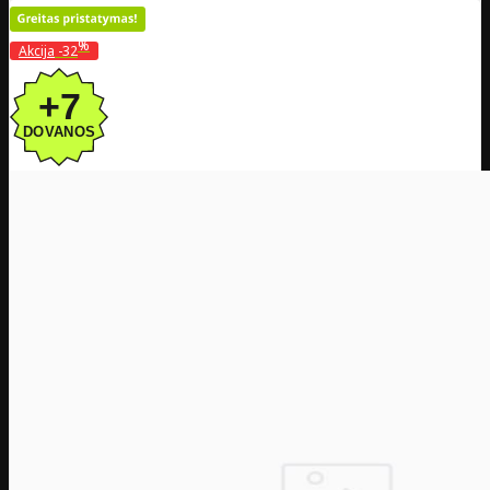
%
Akcija
-32