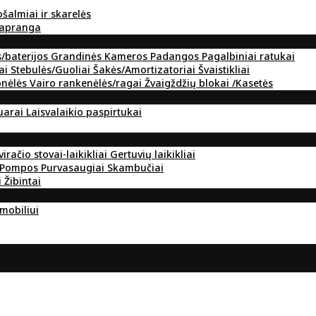
ošalmiai ir skarelės
 apranga
s/baterijos
Grandinės
Kameros
Padangos
Pagalbiniai ratukai
ai
Stebulės/Guoliai
Šakės/Amortizatoriai
Švaistikliai
onėlės
Vairo rankenėlės/ragai
Žvaigždžių blokai /Kasetės
suarai
Laisvalaikio paspirtukai
viračio stovai-laikikliai
Gertuvių laikikliai
Pompos
Purvasaugiai
Skambučiai
i
Žibintai
omobiliui