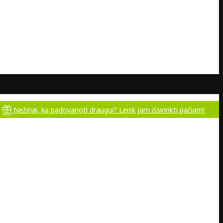
, ką padovanoti draugui? Leisk jam išsirinkti pačiam!