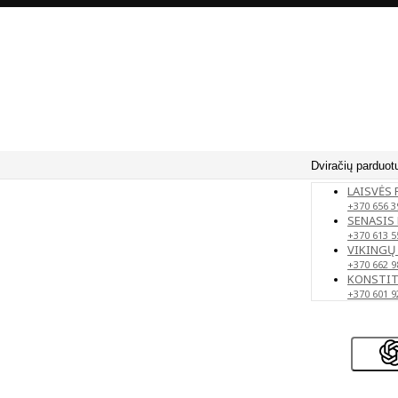
Dviračių parduot
LAISVĖS 
+370 656 3
SENASIS 
+370 613 5
VIKINGŲ 
+370 662 9
KONSTITU
+370 601 9