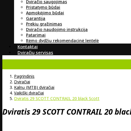
Dviračio saugojimas
Pristatymo būdai
Apmokėjimo būdai
Garantija
Prekių grąžinimas
Dviračio naudojimo instrukcija
Patarimai
Rėmo dydžių rekomendacinė lentelė
Kontaktai
Dviračių servisas
Pagrindinis
Dviračiai
Kalnų (MTB) dviračiai
Vaikiški dviračiai
Dviratis 29 SCOTT CONTRAIL 20 black Scott
Dviratis 29 SCOTT CONTRAIL 20 blac