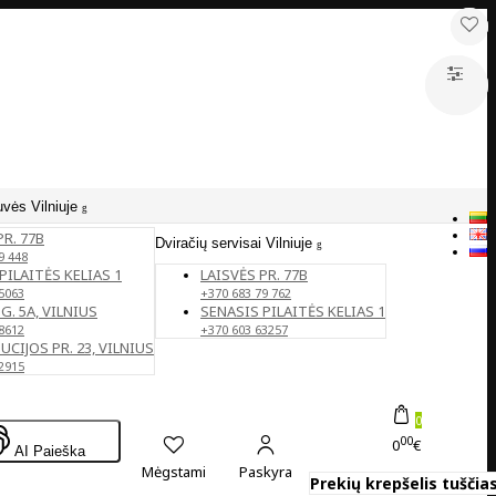
uvės Vilniuje
PR. 77B
Dviračių servisai Vilniuje
9 448
PILAITĖS KELIAS 1
LAISVĖS PR. 77B
5063
+370 683 79 762
G. 5A, VILNIUS
SENASIS PILAITĖS KELIAS 1
8612
+370 603 63257
CIJOS PR. 23, VILNIUS
2915
0
00
0
€
AI Paieška
Mėgstami
Paskyra
Prekių krepšelis tuščias