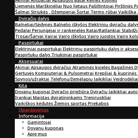
Akiniai
Antbačiai
Apsaugos
Batai
Kelnės
Kojinės
Liemenės
Marškinėliai
Nuo lietaus
Pašiltintojai
Pirštinės
P
Šalmai
Striukės , Džemperiai
Šortai
Termo rūbai
Vaikiška
Dviračių dalys
Balneliai/Sėdynės
Balnelio iškyšos
Elektrinių dviračių daly
Pedalai
Perjungėjai ir rankenėlės
Ratai/Ratlankiai
Stabdži
Trosai/Šarvai
Vairai
Vairo iškyšos
Vairo juostos
Vairo kol
Paspirtukai
Elektriniai paspirtukai
Elektrinių paspirtukų dalys ir akse
Paspirtukų dalys
Triukiniai paspirtukai
Aksesuarai
Akiniai
Apsaugos dviračiui
Atraminės kojelės
Bagažinės
D
Gertuvės
Kompiuteriai & Pulsometrai
Krepšiai & kuprinės
Spynos/užraktai
Telefonų/žemėlapių laikikliai
Veidrodėlia
Kita
Dovanų kuponai
Dviračio priežiūra
Dviračių laikikliai aut
Įrankiai
Maistas dviratininkams
Treniruokliai
Vaikiškos kėdutės
Žiemos sportas
Priekabos
Išpardavimas
Informacija
Gamintojai
Dovanų kuponas
Apie mus