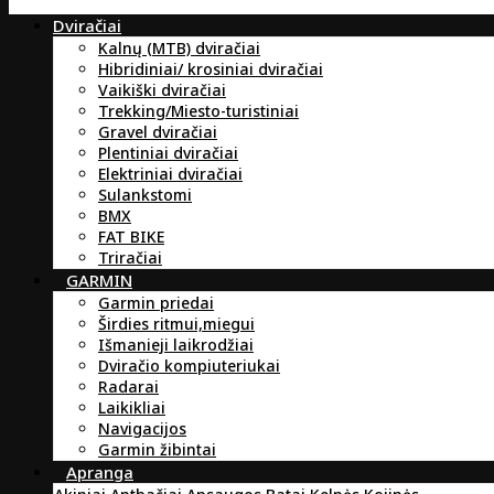
Dviračiai
Kalnų (MTB) dviračiai
Hibridiniai/ krosiniai dviračiai
Vaikiški dviračiai
Trekking/Miesto-turistiniai
Gravel dviračiai
Plentiniai dviračiai
Elektriniai dviračiai
Sulankstomi
BMX
FAT BIKE
Triračiai
GARMIN
Garmin priedai
Širdies ritmui,miegui
Išmanieji laikrodžiai
Dviračio kompiuteriukai
Radarai
Laikikliai
Navigacijos
Garmin žibintai
Apranga