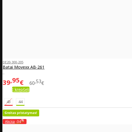
DE20-300-205
Batai Movexx AB-261
..
95
39
€
53
60
€
Į krepšelį
43
44
%
Akcija
-34