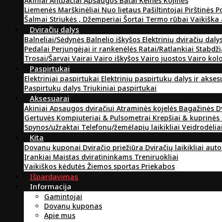
Akiniai
Antbačiai
Apsaugos
Batai
Kelnės
Kojinės
Liemenės
Marškinėliai
Nuo lietaus
Pašiltintojai
Pirštinės
P
Šalmai
Striukės , Džemperiai
Šortai
Termo rūbai
Vaikiška
Dviračių dalys
Balneliai/Sėdynės
Balnelio iškyšos
Elektrinių dviračių daly
Pedalai
Perjungėjai ir rankenėlės
Ratai/Ratlankiai
Stabdži
Trosai/Šarvai
Vairai
Vairo iškyšos
Vairo juostos
Vairo kol
Paspirtukai
Elektriniai paspirtukai
Elektrinių paspirtukų dalys ir akse
Paspirtukų dalys
Triukiniai paspirtukai
Aksesuarai
Akiniai
Apsaugos dviračiui
Atraminės kojelės
Bagažinės
D
Gertuvės
Kompiuteriai & Pulsometrai
Krepšiai & kuprinės
Spynos/užraktai
Telefonų/žemėlapių laikikliai
Veidrodėlia
Kita
Dovanų kuponai
Dviračio priežiūra
Dviračių laikikliai aut
Įrankiai
Maistas dviratininkams
Treniruokliai
Vaikiškos kėdutės
Žiemos sportas
Priekabos
Išpardavimas
Informacija
Gamintojai
Dovanų kuponas
Apie mus