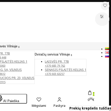
uvės Vilniuje
PR. 77B
Dviračių servisai Vilniuje
9 448
PILAITĖS KELIAS 1
LAISVĖS PR. 77B
5063
+370 683 79 762
G. 5A, VILNIUS
SENASIS PILAITĖS KELIAS 1
8612
+370 603 63257
CIJOS PR. 23, VILNIUS
2915
0
00
0
€
AI Paieška
Mėgstami
Paskyra
Prekių krepšelis tuščias