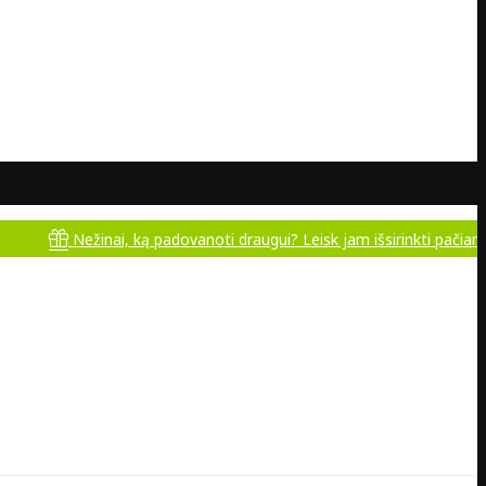
Nežinai, ką padovanoti draugui? Leisk jam išsirinkti pačiam!