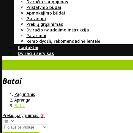
Dviračio saugojimas
Pristatymo būdai
Apmokėjimo būdai
Garantija
Prekių grąžinimas
Dviračio naudojimo instrukcija
Patarimai
Rėmo dydžių rekomendacinė lentelė
Kontaktai
Dviračių servisas
Batai
Pagrindinis
Apranga
Batai
Prekių palyginimas
(0)