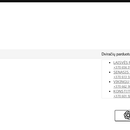
Dviračių parduot
LAISVĖS 
+370 656 3
SENASIS 
+370 613 5
VIKINGŲ 
+370 662 9
KONSTITU
+370 601 9