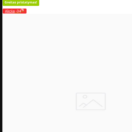
%
Akcija
-34