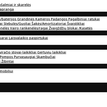
ošalmiai ir skarelės
 apranga
s/baterijos
Grandinės
Kameros
Padangos
Pagalbiniai ratukai
ai
Stebulės/Guoliai
Šakės/Amortizatoriai
Švaistikliai
onėlės
Vairo rankenėlės/ragai
Žvaigždžių blokai /Kasetės
suarai
Laisvalaikio paspirtukai
viračio stovai-laikikliai
Gertuvių laikikliai
Pompos
Purvasaugiai
Skambučiai
i
Žibintai
omobiliui