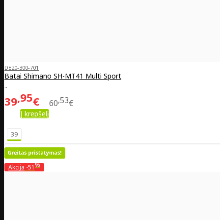
DE20-300-701
Batai Shimano SH-MT41 Multi Sport
..
95
39
€
53
60
€
Į krepšelį
39
%
Akcija
-51