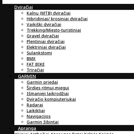
Dviračiai
Kalnų (MTB) dviračiai
Hibridiniai/ krosiniai dviračiai
Vaikiški dviračiai
Trekking/Miesto-turistiniai
Gravel dviračiai
Plentiniai dviračiai
Elektriniai dviračiai
Sulankstomi
BMX
FAT BIKE
Triračiai
GARMIN
Garmin priedai
Širdies ritmui,miegui
Išmanieji laikrodžiai
Dviračio kompiuteriukai
Radarai
Laikikliai
Navigacijos
Garmin žibintai
Apranga