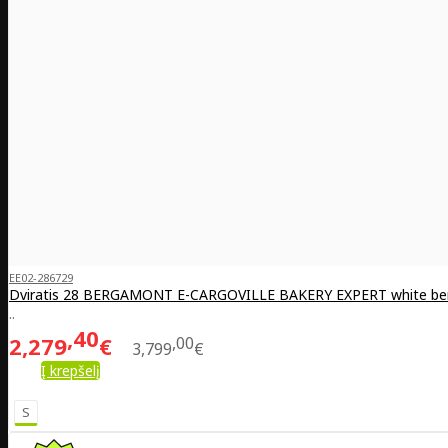
EE02-286729
Dviratis 28 BERGAMONT E-CARGOVILLE BAKERY EXPERT white b
..
40
2,279
€
00
3,799
€
Į krepšelį
S