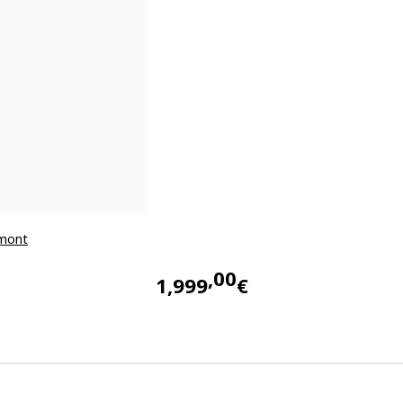
amont
00
1,999
€