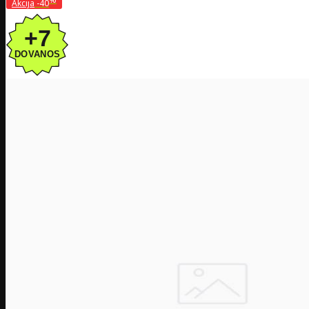
Akcija
-40