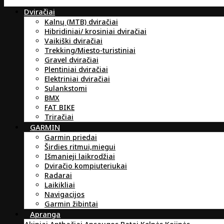
Dviračiai
Kalnų (MTB) dviračiai
Hibridiniai/ krosiniai dviračiai
Vaikiški dviračiai
Trekking/Miesto-turistiniai
Gravel dviračiai
Plentiniai dviračiai
Elektriniai dviračiai
Sulankstomi
BMX
FAT BIKE
Triračiai
GARMIN
Garmin priedai
Širdies ritmui,miegui
Išmanieji laikrodžiai
Dviračio kompiuteriukai
Radarai
Laikikliai
Navigacijos
Garmin žibintai
Apranga