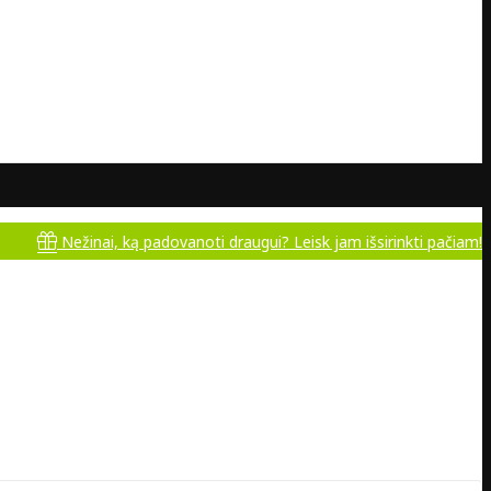
ežinai, ką padovanoti draugui? Leisk jam išsirinkti pačiam!