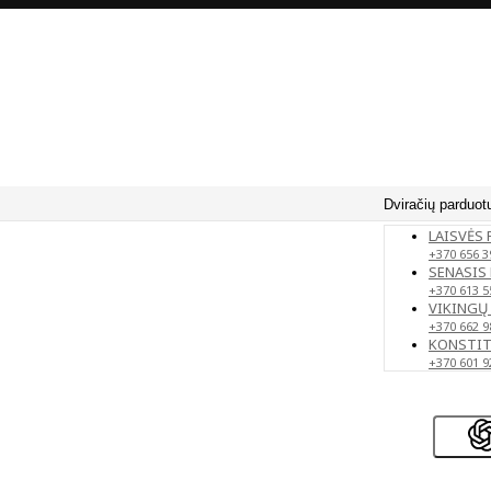
Dviračių parduot
LAISVĖS 
+370 656 3
SENASIS 
+370 613 5
VIKINGŲ 
+370 662 9
KONSTITU
+370 601 9