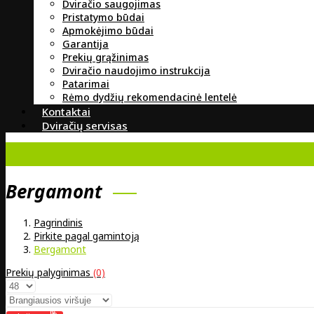
Dviračio saugojimas
Pristatymo būdai
Apmokėjimo būdai
Garantija
Prekių grąžinimas
Dviračio naudojimo instrukcija
Patarimai
Rėmo dydžių rekomendacinė lentelė
Kontaktai
Dviračių servisas
Bergamont
Pagrindinis
Pirkite pagal gamintoją
Bergamont
Prekių palyginimas
(0)
%