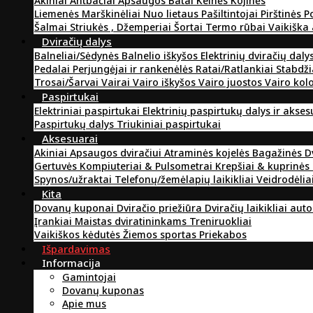
Akiniai
Antbačiai
Apsaugos
Batai
Kelnės
Kojinės
Liemenės
Marškinėliai
Nuo lietaus
Pašiltintojai
Pirštinės
P
Šalmai
Striukės , Džemperiai
Šortai
Termo rūbai
Vaikiška
Dviračių dalys
Balneliai/Sėdynės
Balnelio iškyšos
Elektrinių dviračių daly
Pedalai
Perjungėjai ir rankenėlės
Ratai/Ratlankiai
Stabdži
Trosai/Šarvai
Vairai
Vairo iškyšos
Vairo juostos
Vairo kol
Paspirtukai
Elektriniai paspirtukai
Elektrinių paspirtukų dalys ir akse
Paspirtukų dalys
Triukiniai paspirtukai
Aksesuarai
Akiniai
Apsaugos dviračiui
Atraminės kojelės
Bagažinės
D
Gertuvės
Kompiuteriai & Pulsometrai
Krepšiai & kuprinės
Spynos/užraktai
Telefonų/žemėlapių laikikliai
Veidrodėlia
Kita
Dovanų kuponai
Dviračio priežiūra
Dviračių laikikliai aut
Įrankiai
Maistas dviratininkams
Treniruokliai
Vaikiškos kėdutės
Žiemos sportas
Priekabos
Išpardavimas
Informacija
Gamintojai
Dovanų kuponas
Apie mus