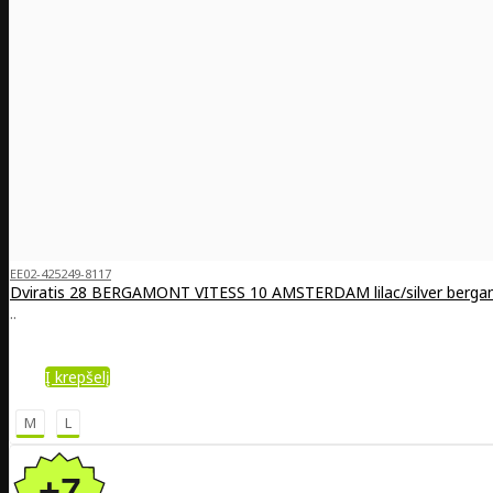
EE02-425249-8117
Dviratis 28 BERGAMONT VITESS 10 AMSTERDAM lilac/silver berg
..
Į krepšelį
M
L