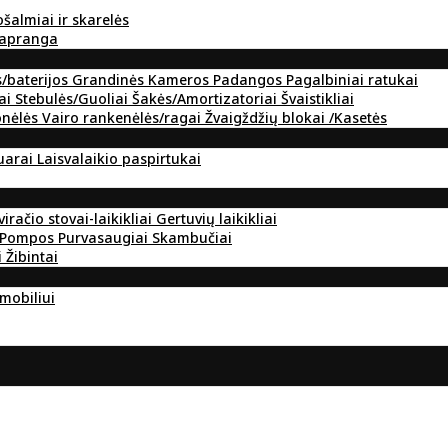
ošalmiai ir skarelės
 apranga
s/baterijos
Grandinės
Kameros
Padangos
Pagalbiniai ratukai
ai
Stebulės/Guoliai
Šakės/Amortizatoriai
Švaistikliai
onėlės
Vairo rankenėlės/ragai
Žvaigždžių blokai /Kasetės
suarai
Laisvalaikio paspirtukai
viračio stovai-laikikliai
Gertuvių laikikliai
Pompos
Purvasaugiai
Skambučiai
i
Žibintai
omobiliui