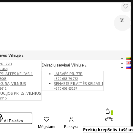
uvės Vilniuje
PR. 77B
Dviračių servisai Vilniuje
9 448
PILAITĖS KELIAS 1
LAISVĖS PR. 77B
5063
+370 683 79 762
G. 5A, VILNIUS
SENASIS PILAITĖS KELIAS 1
8612
+370 603 63257
CIJOS PR. 23, VILNIUS
2915
0
00
0
€
AI Paieška
Mėgstami
Paskyra
Prekių krepšelis tuščias