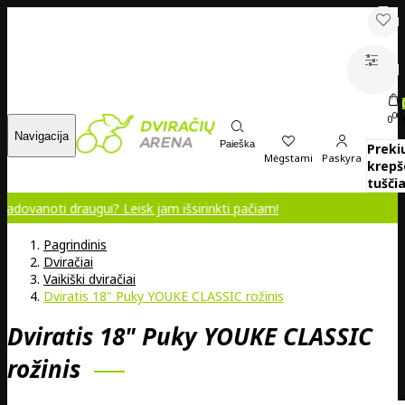
00
0
Navigacija
Paieška
Preki
Mėgstami
Paskyra
krepš
tuščia
raugui? Leisk jam išsirinkti pačiam!
Pagrindinis
Dviračiai
Vaikiški dviračiai
Dviratis 18" Puky YOUKE CLASSIC rožinis
Dviratis 18" Puky YOUKE CLASSIC
rožinis