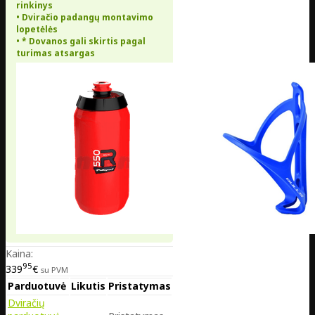
rinkinys
• Dviračio padangų montavimo
lopetėlės
• * Dovanos gali skirtis pagal
turimas atsargas
Kaina:
95
339
€
su PVM
Parduotuvė
Likutis
Pristatymas
Dviračių