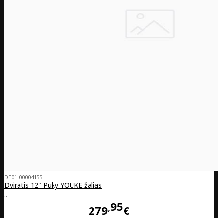
DE01-00004155
Dviratis 12" Puky YOUKE žalias
..
95
279
€