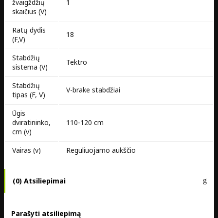
žvaigždžių
1
skaičius (V)
Ratų dydis
18
(F,V)
Stabdžių
Tektro
sistema (V)
Stabdžių
V-brake stabdžiai
tipas (F, V)
Ūgis
dviratininko,
110-120 cm
cm (v)
Vairas (v)
Reguliuojamo aukščio
(0) Atsiliepimai
Parašyti atsiliepimą