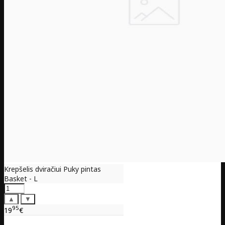
Krepšelis dviračiui Puky pintas
Basket - L
▲
▼
95
19
€