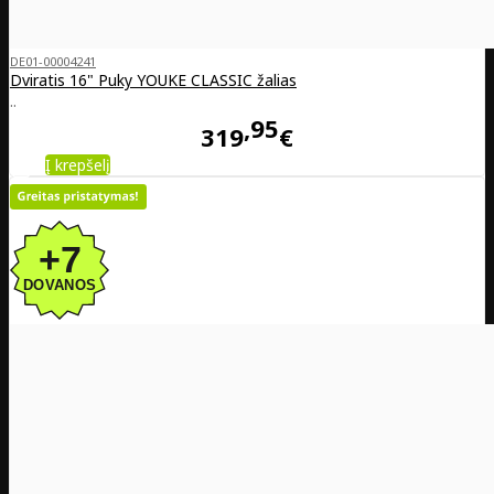
DE01-00004241
Dviratis 16" Puky YOUKE CLASSIC žalias
..
95
319
€
Į krepšelį