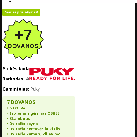
Prekės kodas:
DE01-00004339
Barkodas:
4015731043390
Gamintojas:
Puky
7 DOVANOS
• Gertuvė
• Izotoninis gėrimas OSHEE
• Skambutis
• Dviračio spyna
• Dviračio gertuvės laikiklis
• Dviračio kamerų klijavimo