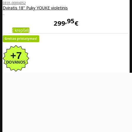
DE01-00004352
Dviratis 18" Puky YOUKE violetinis
..
95
299
€
Į krepšelį