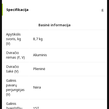
Specifikacija
Basinė informacija
Apytikslis
svoris, kg
8,7 kg
(V)
Dviračio
Aliuminis
rėmas (F, V)
Dviračio
Plieninė
šakė (V)
Galinis
pavarų
Nėra
perjungėjas
(V)
Galinis
žvaigždžių
15T