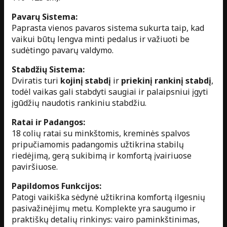
Pavarų Sistema:
Paprasta vienos pavaros sistema sukurta taip, kad
vaikui būtų lengva minti pedalus ir važiuoti be
sudėtingo pavarų valdymo.
Stabdžių Sistema:
Dviratis turi
kojinį stabdį
ir
priekinį rankinį stabdį
,
todėl vaikas gali stabdyti saugiai ir palaipsniui įgyti
įgūdžių naudotis rankiniu stabdžiu.
Ratai ir Padangos:
18 colių ratai su minkštomis, kreminės spalvos
pripučiamomis padangomis užtikrina stabilų
riedėjimą, gerą sukibimą ir komfortą įvairiuose
paviršiuose.
Papildomos Funkcijos:
Patogi vaikiška sėdynė užtikrina komfortą ilgesnių
pasivažinėjimų metu. Komplekte yra saugumo ir
praktiškų detalių rinkinys: vairo paminkštinimas,