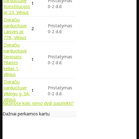
parduotuvė
Pristatymas
1
Konstitucijos
0-2 d.d.
pr. 23, Vilnius
Dviračių
parduotuvė
Pristatymas
2
Laisves pr.
0-2 d.d.
77B, Vilnius
Dviračių
parduotuvė
Senosios
Pristatymas
1
Pilaites
0-2 d.d.
kelias 1,
Vilnius
Dviračių
parduotuvė
Pristatymas
1
Vikingų g. 5A,
0-2 d.d.
Vilnius
Nežinote kokį rėmo dydį pasirinkti?
Dažnai perkamos kartu