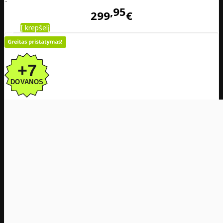
95
299
€
Į krepšelį