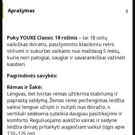
Aprašymas
Puky YOUKE Classic 18 rožinis
– tai 18 colių
vaikiškas dviratis, pasižymintis klasikiniu retro
stiliumi ir sukurtas vaikams nuo maždaug 5 metų,
kurie nori patogiai, saugiai ir savarankiškai važinėti
kasdien.
Pagrindinės savybės:
Rėmas ir Šakė:
Lengvas, bet tvirtas rėmas užtikrina stabilumą ir
paprastą valdymą. Žemas rėmo peržengimas leidžia
vaikui lengvai užlipti ir nulipti nuo dviračio, o
vertikali sėdėsena suteikia daugiau pasitikėjimo ir
komforto. Reguliuojamo aukščio vairas ir sėdynė
leidžia dviratį pritaikyti augančiam vaikui (ūgis apie
110–125 cm).