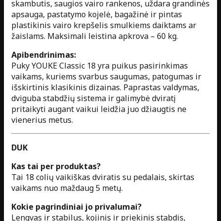
skambutis, saugios vairo rankenos, uždara grandinės
apsauga, pastatymo kojelė, bagažinė ir pintas
plastikinis vairo krepšelis smulkiems daiktams ar
žaislams. Maksimali leistina apkrova – 60 kg.
Apibendrinimas:
Puky YOUKE Classic 18 yra puikus pasirinkimas
vaikams, kuriems svarbus saugumas, patogumas ir
išskirtinis klasikinis dizainas. Paprastas valdymas,
dviguba stabdžių sistema ir galimybė dviratį
pritaikyti augant vaikui leidžia juo džiaugtis ne
vienerius metus.
DUK
Kas tai per produktas?
Tai 18 colių vaikiškas dviratis su pedalais, skirtas
vaikams nuo maždaug 5 metų.
Kokie pagrindiniai jo privalumai?
Lengvas ir stabilus, kojinis ir priekinis stabdis,