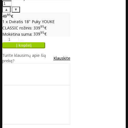
▲
▼
95
49
€
1 x Dviratis 18" Puky YOUKE
95
CLASSIC rožinis:
339
€
95
Mokėtina suma:
339
€
Turite klausimų apie šią
Klauskite
prekę?