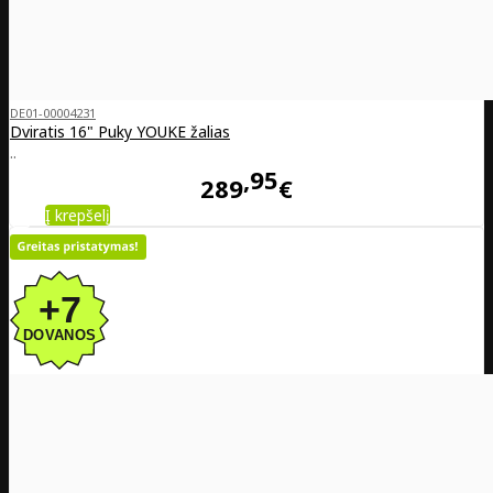
DE01-00004231
Dviratis 16" Puky YOUKE žalias
..
95
289
€
Į krepšelį