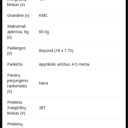
blokas (v)
Grandinė (v)
KMC
Maksimali
apkrova, kg
60 kg
(v)
Padangos
Beyond (18 x 1.75)
(V)
Paskirtis
Apytikslis amžius 4-5 metai
Pavarų
perjungimo
Nėra
rankenėlės
(V)
Priekinis
žvaigždžių
28T
blokas (V)
Priekinių