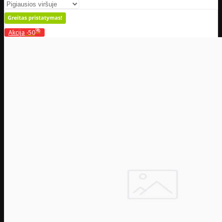
%
Akcija
-50