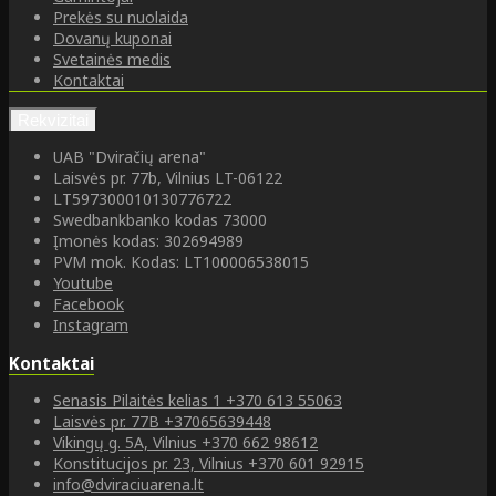
Prekės su nuolaida
Dovanų kuponai
Svetainės medis
Kontaktai
Rekvizitai
UAB "Dviračių arena"
Laisvės pr. 77b, Vilnius LT-06122
LT597300010130776722
Swedbankbanko kodas 73000
Įmonės kodas: 302694989
PVM mok. Kodas: LT100006538015
Youtube
Facebook
Instagram
Kontaktai
Senasis Pilaitės kelias 1
+370 613 55063
Laisvės pr. 77B
+37065639448
Vikingų g. 5A, Vilnius
+370 662 98612
Konstitucijos pr. 23, Vilnius
+370 601 92915
info@dviraciuarena.lt