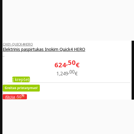
CH01-QUICK4HERO
Elektrinis paspirtukas Inokim Quick4 HERO
..
50
624
€
00
1,249
€
Į krepšelį
%
Akcija
-50