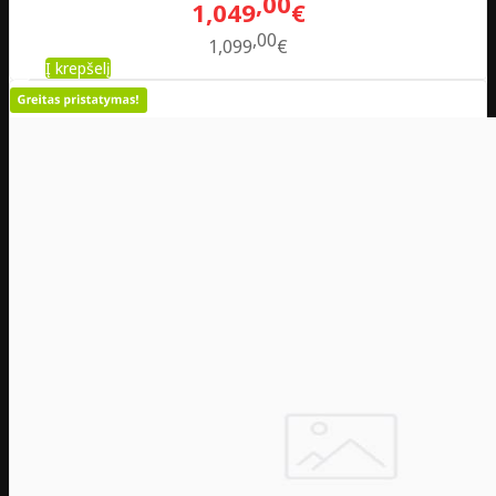
00
1,049
€
00
1,099
€
Į krepšelį