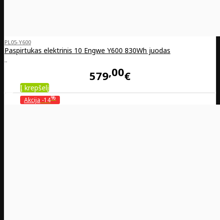
PL05-Y600
Paspirtukas elektrinis 10 Engwe Y600 830Wh juodas
..
00
579
€
Į krepšelį
%
Akcija
-14