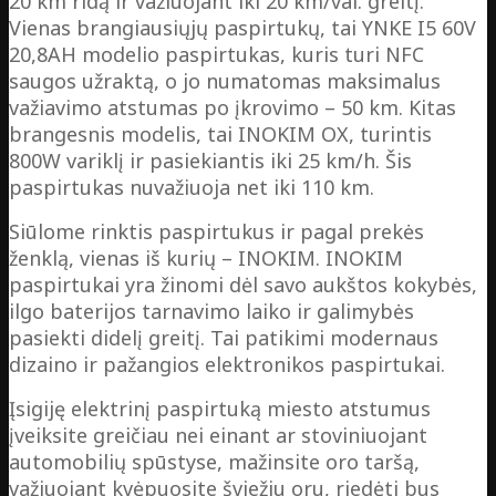
20 km ridą ir važiuojant iki 20 km/val. greitį.
Vienas brangiausiųjų paspirtukų, tai YNKE I5 60V
20,8AH modelio paspirtukas, kuris turi NFC
saugos užraktą, o jo numatomas maksimalus
važiavimo atstumas po įkrovimo – 50 km. Kitas
brangesnis modelis, tai INOKIM OX, turintis
800W variklį ir pasiekiantis iki 25 km/h. Šis
paspirtukas nuvažiuoja net iki 110 km.
Siūlome rinktis paspirtukus ir pagal prekės
ženklą, vienas iš kurių – INOKIM. INOKIM
paspirtukai yra žinomi dėl savo aukštos kokybės,
ilgo baterijos tarnavimo laiko ir galimybės
pasiekti didelį greitį. Tai patikimi modernaus
dizaino ir pažangios elektronikos paspirtukai.
Įsigiję elektrinį paspirtuką miesto atstumus
įveiksite greičiau nei einant ar stoviniuojant
automobilių spūstyse, mažinsite oro taršą,
važiuojant kvėpuosite šviežiu oru, riedėti bus