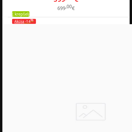
00
699
€
Į krepšelį
%
Akcija
-14