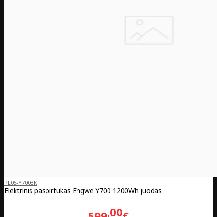
PL05-Y700BK
Elektrinis paspirtukas Engwe Y700 1200Wh juodas
..
00
599
€