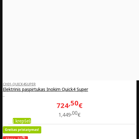
CH01-QUICK4SUPER
Elektrinis paspirtukas Inokim Quick4 Super
..
50
724
€
00
1,449
€
Į krepšelį
%
Akcija
-50