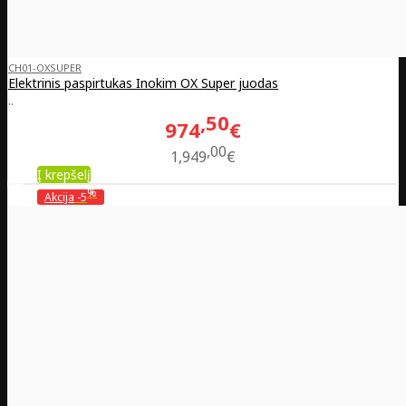
CH01-OXSUPER
Elektrinis paspirtukas Inokim OX Super juodas
..
50
974
€
00
1,949
€
Į krepšelį
%
Akcija
-5