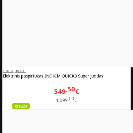
CH01-QUICK3+
Elektrinis paspirtukas INOKIM QUICK3 Super juodas
..
50
549
€
00
1,099
€
Į krepšelį