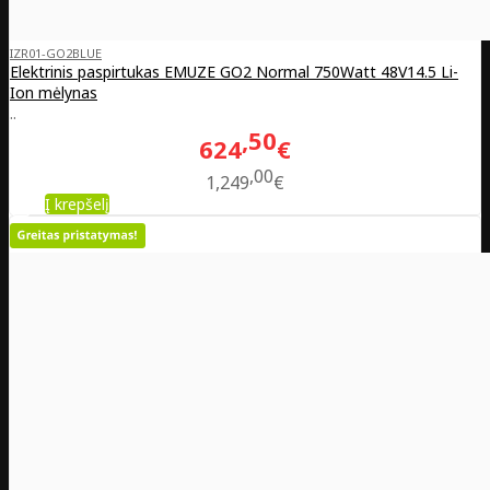
IZR01-GO2BLUE
Elektrinis paspirtukas EMUZE GO2 Normal 750Watt 48V14.5 Li-
Ion mėlynas
..
50
624
€
00
1,249
€
Į krepšelį