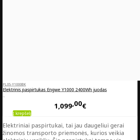
PL05-Y1000BK
Elektrinis paspirtukas Engwe Y1000 2400Wh juodas
..
00
1,099
€
Į krepšelį
Elektriniai paspirtukai, tai jau daugeliui gerai
žinomos transporto priemonės, kurios veikia