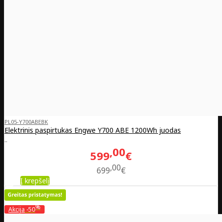
PL05-Y700ABEBK
Elektrinis paspirtukas Engwe Y700 ABE 1200Wh juodas
..
00
599
€
00
699
€
Į krepšelį
%
Akcija
-50