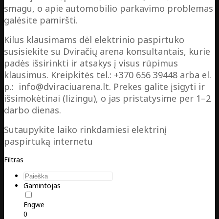
smagu, o apie automobilio parkavimo problemas
galėsite pamiršti.
Kilus klausimams dėl elektrinio paspirtuko
susisiekite su Dviračių arena konsultantais, kurie
padės išsirinkti ir atsakys į visus rūpimus
klausimus. Kreipkitės tel.: +370 656 39448 arba el.
p.: info@dviraciuarena.lt. Prekes galite įsigyti ir
išsimokėtinai (lizingu), o jas pristatysime per 1–2
darbo dienas.
Sutaupykite laiko rinkdamiesi elektrinį
paspirtuką internetu
Filtras
Gamintojas
Engwe
0