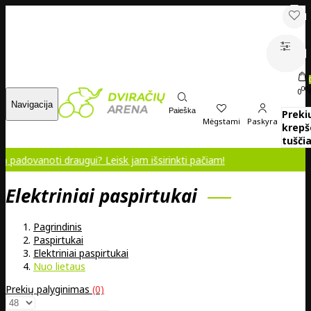
00
0
Navigacija
Paieška
Preki
Mėgstami
Paskyra
krepš
tuščia
ti draugui? Leisk jam išsirinkti pačiam!
Elektriniai paspirtukai
Pagrindinis
Paspirtukai
Elektriniai paspirtukai
Nuo lietaus
Prekių palyginimas
(0)