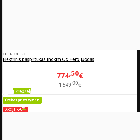
CH01-OXHERO
Elektrinis paspirtukas Inokim OX Hero juodas
..
50
774
€
00
1,549
€
Į krepšelį
%
Akcija
-50