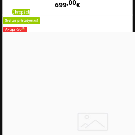
00
699
€
Į krepšelį
%
Akcija
-50