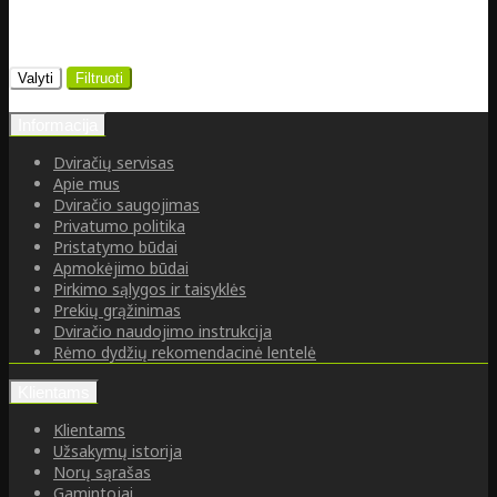
Valyti
Filtruoti
Informacija
Dviračių servisas
Apie mus
Dviračio saugojimas
Privatumo politika
Pristatymo būdai
Apmokėjimo būdai
Pirkimo sąlygos ir taisyklės
Prekių grąžinimas
Dviračio naudojimo instrukcija
Rėmo dydžių rekomendacinė lentelė
Klientams
Klientams
Užsakymų istorija
Norų sąrašas
Gamintojai