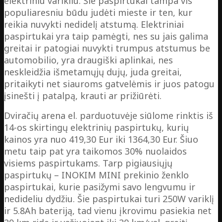
elektriniu varikliu. Šie paspirtukai tampa vis
populiaresniu būdu judėti mieste ir ten, kur
reikia nuvykti nedidelį atstumą. Elektriniai
paspirtukai yra taip pamėgti, nes su jais galima
greitai ir patogiai nuvykti trumpus atstumus be
automobilio, yra draugiški aplinkai, nes
neskleidžia išmetamųjų dujų, juda greitai,
pritaikyti net siauroms gatvelėmis ir juos patogu
įsinešti į patalpą, krauti ar prižiūrėti.
Dviračių arena el. parduotuvėje siūlome rinktis iš
14-os skirtingų elektrinių paspirtukų, kurių
kainos yra nuo 419,30 Eur iki 1364,30 Eur. Šiuo
metu taip pat yra taikomos 30% nuolaidos
visiems paspirtukams. Tarp pigiausiųjų
paspirtukų – INOKIM MINI prekinio ženklo
paspirtukai, kurie pasižymi savo lengvumu ir
nedideliu dydžiu. Šie paspirtukai turi 250W variklį
ir 5.8Ah bateriją, tad vienu įkrovimu pasiekia net