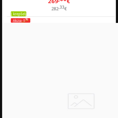
269
€
33
282
€
Į krepšelį
%
Akcija
-5