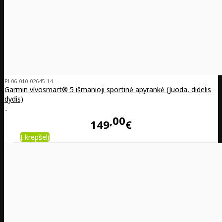
PL06-010-02645-14
Garmin vívosmart® 5 išmanioji sportinė apyrankė (Juoda, didelis
dydis)
..
00
149
€
Į krepšelį