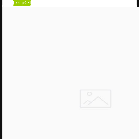
Į krepšelį