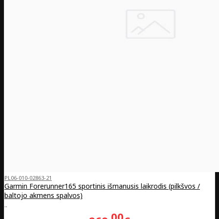
PL06-010-02863-21
Garmin Forerunner165 sportinis išmanusis laikrodis (pilkšvos /
baltojo akmens spalvos)
..
00