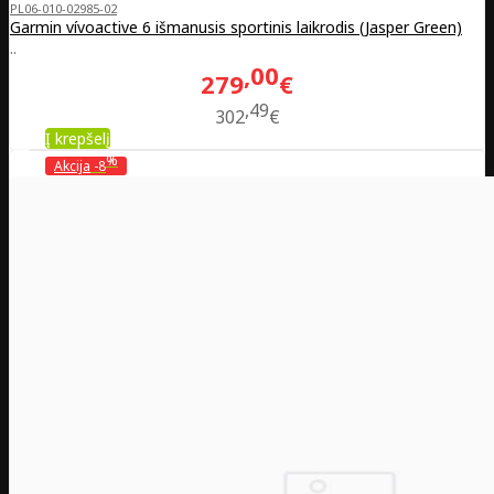
PL06-010-02985-02
Garmin vívoactive 6 išmanusis sportinis laikrodis (Jasper Green)
..
00
279
€
49
302
€
Į krepšelį
%
Akcija
-8