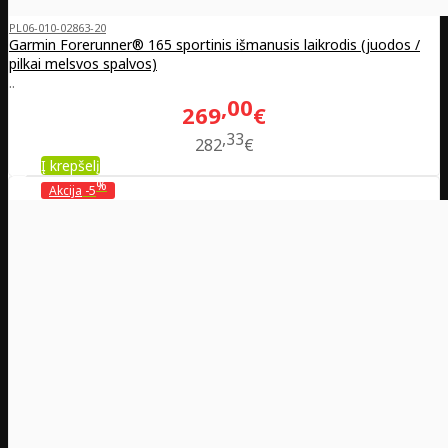
PL06-010-02863-20
Garmin Forerunner® 165 sportinis išmanusis laikrodis (juodos /
pilkai melsvos spalvos)
..
00
269
€
33
282
€
Į krepšelį
%
Akcija
-5