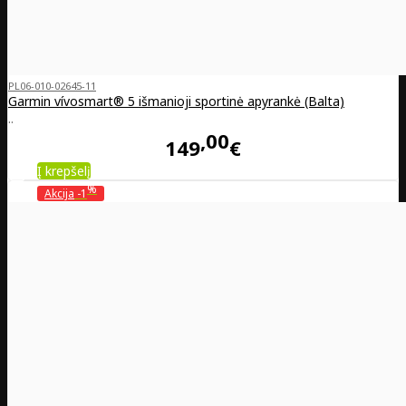
PL06-010-02645-11
Garmin vívosmart® 5 išmanioji sportinė apyrankė (Balta)
..
00
149
€
Į krepšelį
%
Akcija
-1