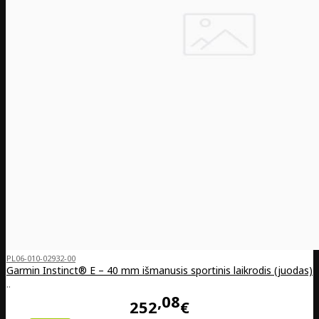
PL06-010-02932-00
Garmin Instinct® E – 40 mm išmanusis sportinis laikrodis (juodas)
..
08
252
€