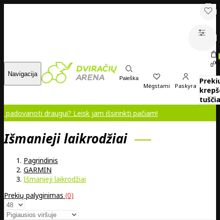
00
0
Navigacija
Paieška
Preki
Mėgstami
Paskyra
krepš
tuščia
ti draugui? Leisk jam išsirinkti pačiam!
Išmanieji laikrodžiai
Pagrindinis
GARMIN
Išmanieji laikrodžiai
Prekių palyginimas
(0)