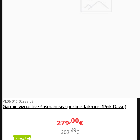
PL06-010-02985-03
Garmin vívoactive 6 išmanusis sportinis laikrodis (Pink Dawn)
..
00
279
€
49
302
€
Į krepšelį