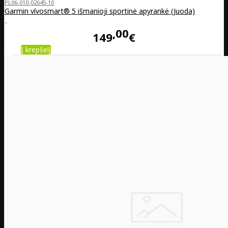
PL06-010-02645-10
Garmin vívosmart® 5 išmanioji sportinė apyrankė (Juoda)
..
00
149
€
Į krepšelį