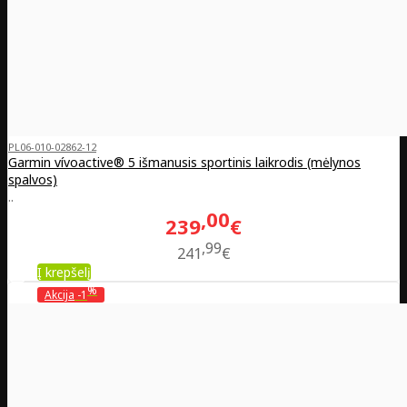
PL06-010-02862-12
Garmin vívoactive® 5 išmanusis sportinis laikrodis (mėlynos
spalvos)
..
00
239
€
99
241
€
Į krepšelį
%
Akcija
-1