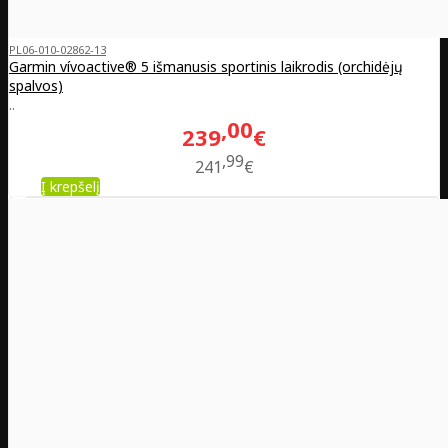
PL06-010-02862-13
Garmin vívoactive® 5 išmanusis sportinis laikrodis (orchidėjų
spalvos)
..
00
239
€
99
241
€
Į krepšelį