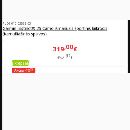
PL06-010-02563-03
Garmin Instinct® 2S Camo išmanusis sportinis laikrodis
(Kamufliažinės spalvos)
..
00
319
€
91
352
€
Į krepšelį
%
Akcija
-10