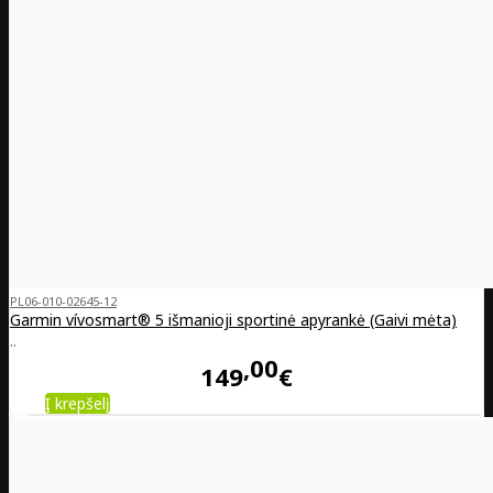
PL06-010-02645-12
Garmin vívosmart® 5 išmanioji sportinė apyrankė (Gaivi mėta)
..
00
149
€
Į krepšelį