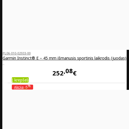
PL06-010-02933-00
Garmin Instinct® E – 45 mm išmanusis sportinis laikrodis (juodas)
..
08
252
€
Į krepšelį
%
Akcija
-5