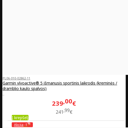
PL06-010-02862-11
Garmin vívoactive® 5 išmanusis sportinis laikrodis (kreminės /
dramblio kaulo spalvos)
..
00
239
€
99
241
€
Į krepšelį
%
Akcija
-1