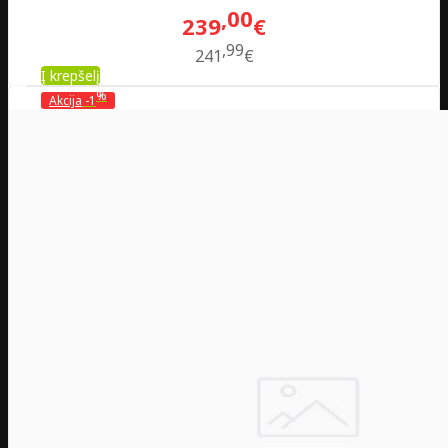
00
239
€
99
241
€
Į krepšelį
%
Akcija
-1