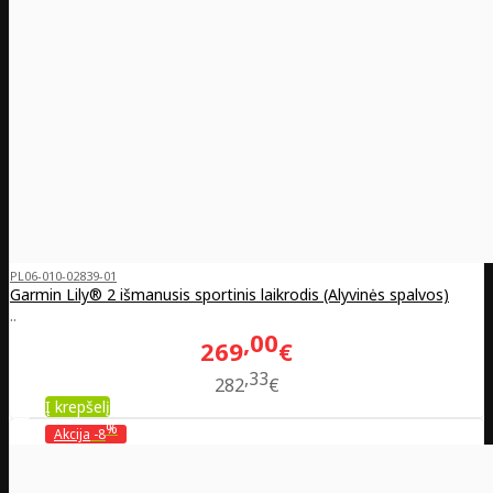
PL06-010-02839-01
Garmin Lily® 2 išmanusis sportinis laikrodis (Alyvinės spalvos)
..
00
269
€
33
282
€
Į krepšelį
%
Akcija
-8