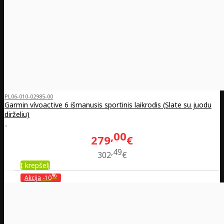
PL06-010-02985-00
Garmin vívoactive 6 išmanusis sportinis laikrodis (Slate su juodu
dirželiu)
..
00
279
€
49
302
€
Į krepšelį
%
Akcija
-10