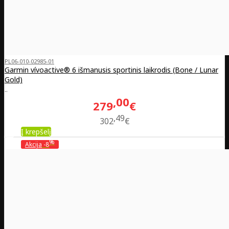
PL06-010-02985-01
Garmin vívoactive® 6 išmanusis sportinis laikrodis (Bone / Lunar
Gold)
..
00
279
€
49
302
€
Į krepšelį
%
Akcija
-8