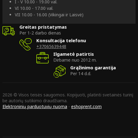
I - V 10.00 - 19.00 val.
VI 10.00 - 17.00 val.
VII 10.00 - 16.00 (Vikingai ir Laisvė)
Greitas pristatymas
Per 1-2 darbo dienas
Konsultacija telefonu
+37065639448
Ilgametė patirtis
Dirbame nuo 2012 m.
Grąžinimo garantija
Per 14 d.d.
2026 © Visos teisės saugomos. Kopijuoti, platinti svetainės turinį
be autorių sutikimo draudžiama.
Elektroninių parduotuvių nuoma
-
eshoprent.com