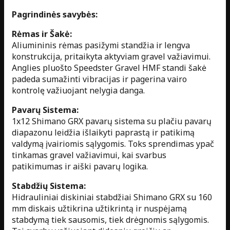
Pagrindinės savybės:
Rėmas ir Šakė:
Aliumininis rėmas pasižymi standžia ir lengva
konstrukcija, pritaikyta aktyviam gravel važiavimui.
Anglies pluošto Speedster Gravel HMF standi šakė
padeda sumažinti vibracijas ir pagerina vairo
kontrolę važiuojant nelygia danga.
Pavarų Sistema:
1x12 Shimano GRX pavarų sistema su plačiu pavarų
diapazonu leidžia išlaikyti paprastą ir patikimą
valdymą įvairiomis sąlygomis. Toks sprendimas ypač
tinkamas gravel važiavimui, kai svarbus
patikimumas ir aiški pavarų logika.
Stabdžių Sistema:
Hidrauliniai diskiniai stabdžiai Shimano GRX su 160
mm diskais užtikrina užtikrintą ir nuspėjamą
stabdymą tiek sausomis, tiek drėgnomis sąlygomis.