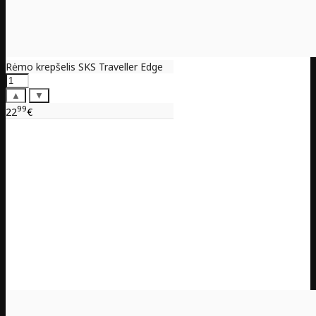
Rėmo krepšelis SKS Traveller Edge
▲
▼
99
22
€