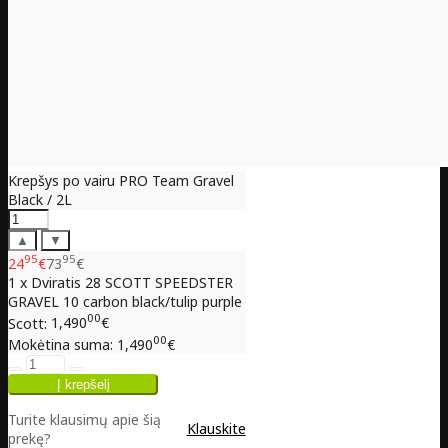
Krepšys po vairu PRO Team Gravel
Black / 2L
▲
▼
95
95
24
€
73
€
1 x Dviratis 28 SCOTT SPEEDSTER
GRAVEL 10 carbon black/tulip purple
00
Scott:
1,490
€
00
Mokėtina suma:
1,490
€
Turite klausimų apie šią
Klauskite
prekę?