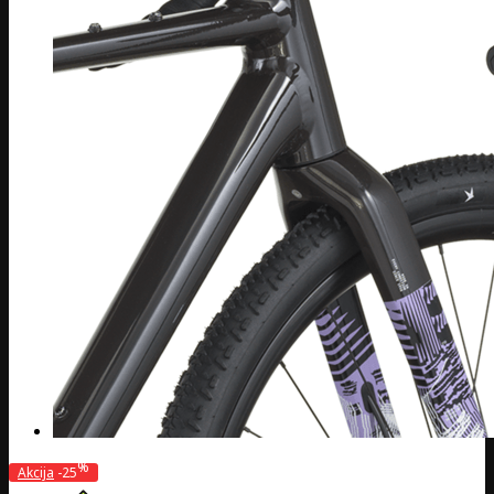
%
Akcija
-25