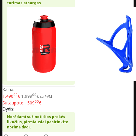
turimas atsargas
Kaina:
00
00
1,490
€
1,999
€
su PVM
00
Sutaupote - 509
€
Dydis:
Norėdami sužinoti šios prekės
likučius, pirmiausiai pasirinkite
norimą dydį.