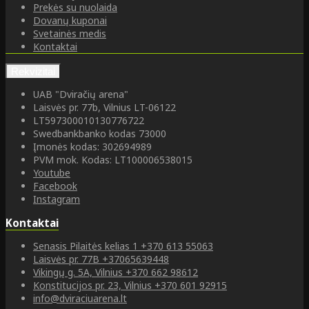
Prekės su nuolaida
Dovanų kuponai
Svetainės medis
Kontaktai
Rekvizitai
UAB "Dviračių arena"
Laisvės pr. 77b, Vilnius LT-06122
LT597300010130776722
Swedbankbanko kodas 73000
Įmonės kodas: 302694989
PVM mok. Kodas: LT100006538015
Youtube
Facebook
Instagram
Kontaktai
Senasis Pilaitės kelias 1
+370 613 55063
Laisvės pr. 77B
+37065639448
Vikingų g. 5A, Vilnius
+370 662 98612
Konstitucijos pr. 23, Vilnius
+370 601 92915
info@dviraciuarena.lt