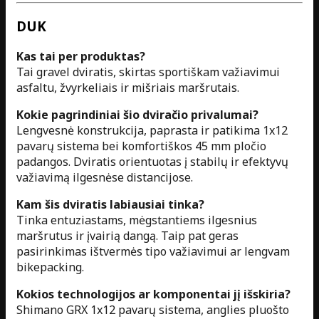
DUK
Kas tai per produktas?
Tai gravel dviratis, skirtas sportiškam važiavimui
asfaltu, žvyrkeliais ir mišriais maršrutais.
Kokie pagrindiniai šio dviračio privalumai?
Lengvesnė konstrukcija, paprasta ir patikima 1x12
pavarų sistema bei komfortiškos 45 mm pločio
padangos. Dviratis orientuotas į stabilų ir efektyvų
važiavimą ilgesnėse distancijose.
Kam šis dviratis labiausiai tinka?
Tinka entuziastams, mėgstantiems ilgesnius
maršrutus ir įvairią dangą. Taip pat geras
pasirinkimas ištvermės tipo važiavimui ar lengvam
bikepacking.
Kokios technologijos ar komponentai jį išskiria?
Shimano GRX 1x12 pavarų sistema, anglies pluošto