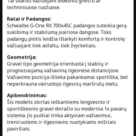
Tai svarbu važiuojant didesniu greičiu ar
techniniuose ruožuose.
Ratai ir Padangos:
Schwalbe G-One RX 700x45C padangos suteikia gerą
sukibimą ir stabilumą įvairiose dangose. Toks
padangų plotis leidžia išlaikyti komfortą ir kontrolę
važiuojant tiek asfaltu, tiek žvyrkeliais.
Geometrija:
Gravel tipo geometrija orientuota į stabilų ir
prognozuojamą važiavimą ilgesnėse distancijose.
Važiavimo pozicija išlieka pakankamai sportiška, bet
neperkrauna vairuotojo ilgesnių maršrutų metu.
Apibendrinimas:
Šis modelis skirtas ieškantiems lengvesnio ir
sportiškesnio gravel dviračio su modernia 1x pavarų
sistema. Jis puikiai tinka aktyviam važiavimui,
treniruotėms ir ilgesniems nuotykiams mišriais
paviršiais.