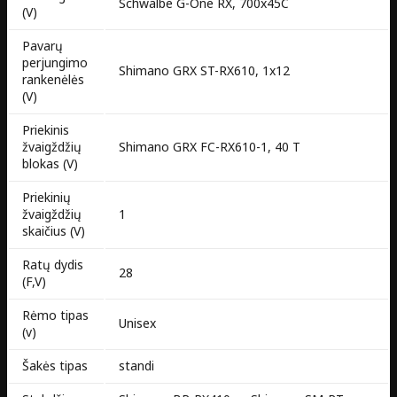
Schwalbe G-One RX, 700x45C
(V)
Pavarų
perjungimo
Shimano GRX ST-RX610, 1x12
rankenėlės
(V)
Priekinis
žvaigždžių
Shimano GRX FC-RX610-1, 40 T
blokas (V)
Priekinių
žvaigždžių
1
skaičius (V)
Ratų dydis
28
(F,V)
Rėmo tipas
Unisex
(v)
Šakės tipas
standi