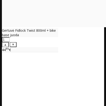
Gertuvė Fidlock Twist 800ml + bike
base juoda
▲
▼
95
44
€