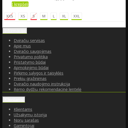
Į krepšelį
XXS
XS
S
M
L
XL
XXL
Informacija
Dviračių servisas
Apie mus
Dviračio saugojimas
Privatumo politika
Pristatymo būdai
Apmokėjimo būdai
Pirkimo sąlygos ir taisyklės
Prekių grąžinimas
Dviračio naudojimo instrukcija
Rėmo dydžių rekomendacinė lentelė
Klientams
Klientams
Užsakymų istorija
Norų sąrašas
Gamintojai