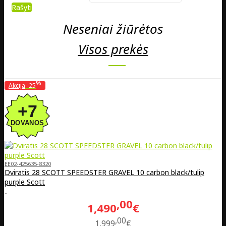
Rašyti
Neseniai žiūrėtos
Visos prekės
%
Akcija
-25
EE02-425635-8320
Dviratis 28 SCOTT SPEEDSTER GRAVEL 10 carbon black/tulip
purple Scott
..
00
1,490
€
00
1,999
€