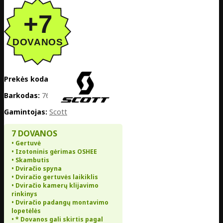
Prekės kodas:
EE02-425635-8320
Barkodas:
7616185385288
Gamintojas:
Scott
7 DOVANOS
• Gertuvė
• Izotoninis gėrimas OSHEE
• Skambutis
• Dviračio spyna
• Dviračio gertuvės laikiklis
• Dviračio kamerų klijavimo
rinkinys
• Dviračio padangų montavimo
lopetėlės
• * Dovanos gali skirtis pagal