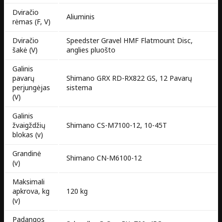
Dviračio
Aliuminis
rėmas (F, V)
Dviračio
Speedster Gravel HMF Flatmount Disc,
šakė (V)
anglies pluošto
Galinis
pavarų
Shimano GRX RD-RX822 GS, 12 Pavarų
perjungėjas
sistema
(V)
Galinis
žvaigždžių
Shimano CS-M7100-12, 10-45T
blokas (v)
Grandinė
Shimano CN-M6100-12
(v)
Maksimali
apkrova, kg
120 kg
(v)
Padangos