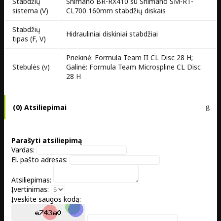
Stabdžių
Shimano BR-RX410 su Shimano SM-RT-
sistema (V)
CL700 160mm stabdžių diskais
Stabdžių
Hidrauliniai diskiniai stabdžiai
tipas (F, V)
Priekinė: Formula Team II CL Disc 28 H;
Stebulės (v)
Galinė: Formula Team Microspline CL Disc
28 H
(0) Atsiliepimai
Parašyti atsiliepimą
Vardas:
El. pašto adresas:
Atsiliepimas:
Įvertinimas:
Įveskite saugos kodą: