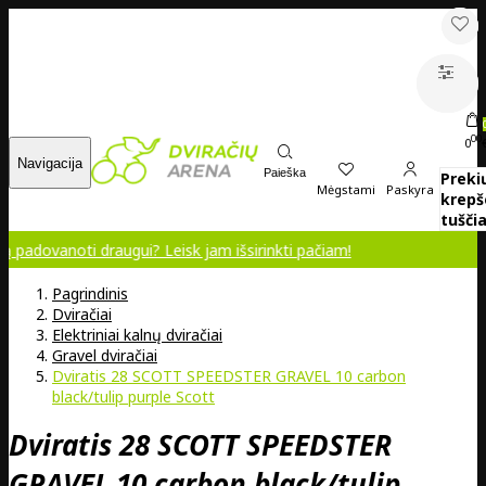
00
0
Navigacija
Paieška
Preki
Mėgstami
Paskyra
krepš
tuščia
 draugui? Leisk jam išsirinkti pačiam!
Pagrindinis
Dviračiai
Elektriniai kalnų dviračiai
Gravel dviračiai
Dviratis 28 SCOTT SPEEDSTER GRAVEL 10 carbon
black/tulip purple Scott
Dviratis 28 SCOTT SPEEDSTER
GRAVEL 10 carbon black/tulip