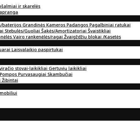
ošalmiai ir skarelės
 apranga
s/baterijos
Grandinės
Kameros
Padangos
Pagalbiniai ratukai
ai
Stebulės/Guoliai
Šakės/Amortizatoriai
Švaistikliai
onėlės
Vairo rankenėlės/ragai
Žvaigždžių blokai /Kasetės
suarai
Laisvalaikio paspirtukai
viračio stovai-laikikliai
Gertuvių laikikliai
Pompos
Purvasaugiai
Skambučiai
i
Žibintai
omobiliui