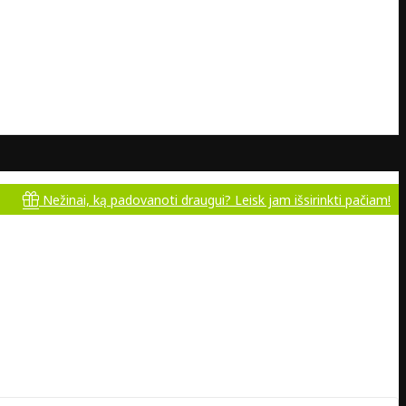
žinai, ką padovanoti draugui? Leisk jam išsirinkti pačiam!