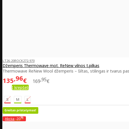
LT26-20ROCK272-970
Džemperis Thermowave mot. ReNew vilnos t.pilkas
Thermowave ReNew Wool džemperis – šiltas, stilingas ir tvarus pas
96
135
€
95
169
€
Į krepšelį
S
M
L
%
Akcija
-20