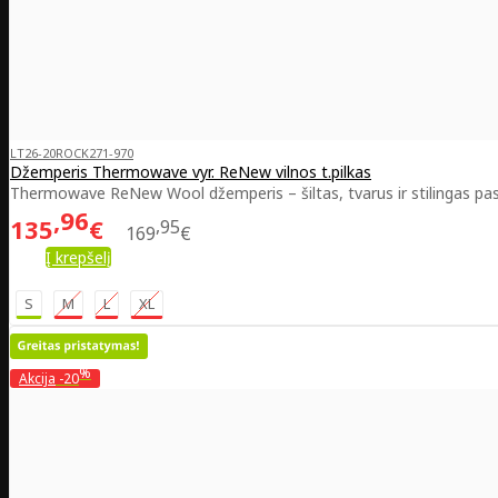
LT26-20ROCK271-970
Džemperis Thermowave vyr. ReNew vilnos t.pilkas
Thermowave ReNew Wool džemperis – šiltas, tvarus ir stilingas pasi
96
135
€
95
169
€
Į krepšelį
S
M
L
XL
%
Akcija
-20