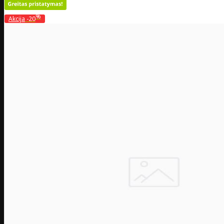
%
Akcija
-20