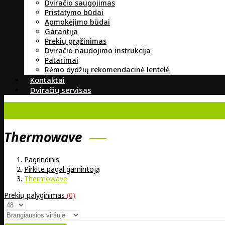
Dviračio saugojimas
Pristatymo būdai
Apmokėjimo būdai
Garantija
Prekių grąžinimas
Dviračio naudojimo instrukcija
Patarimai
Rėmo dydžių rekomendacinė lentelė
Kontaktai
Dviračių servisas
Thermowave
Pagrindinis
Pirkite pagal gamintoją
Thermowave
Prekių palyginimas
(0)