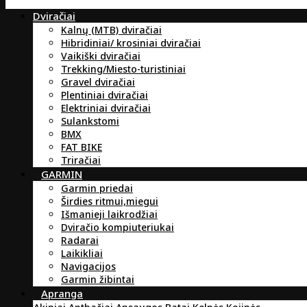
Dviračiai
Kalnų (MTB) dviračiai
Hibridiniai/ krosiniai dviračiai
Vaikiški dviračiai
Trekking/Miesto-turistiniai
Gravel dviračiai
Plentiniai dviračiai
Elektriniai dviračiai
Sulankstomi
BMX
FAT BIKE
Triračiai
GARMIN
Garmin priedai
Širdies ritmui,miegui
Išmanieji laikrodžiai
Dviračio kompiuteriukai
Radarai
Laikikliai
Navigacijos
Garmin žibintai
Apranga