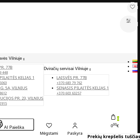
uvės Vilniuje
PR. 77B
Dviračių servisai Vilniuje
9 448
PILAITĖS KELIAS 1
LAISVĖS PR. 77B
5063
+370 683 79 762
G. 5A, VILNIUS
SENASIS PILAITĖS KELIAS 1
8612
+370 603 63257
CIJOS PR. 23, VILNIUS
2915
0
00
0
€
AI Paieška
Mėgstami
Paskyra
Prekių krepšelis tuščias