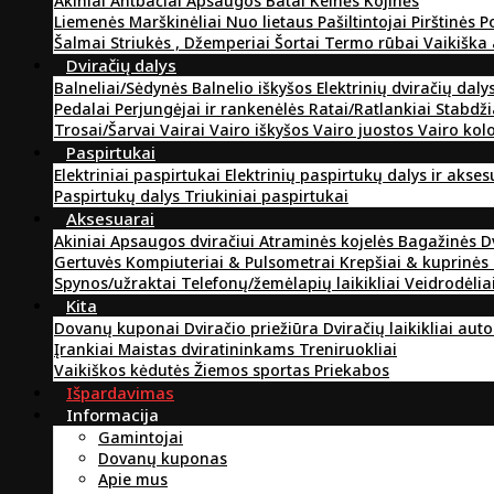
Akiniai
Antbačiai
Apsaugos
Batai
Kelnės
Kojinės
Liemenės
Marškinėliai
Nuo lietaus
Pašiltintojai
Pirštinės
P
Šalmai
Striukės , Džemperiai
Šortai
Termo rūbai
Vaikiška
Dviračių dalys
Balneliai/Sėdynės
Balnelio iškyšos
Elektrinių dviračių daly
Pedalai
Perjungėjai ir rankenėlės
Ratai/Ratlankiai
Stabdži
Trosai/Šarvai
Vairai
Vairo iškyšos
Vairo juostos
Vairo kol
Paspirtukai
Elektriniai paspirtukai
Elektrinių paspirtukų dalys ir akse
Paspirtukų dalys
Triukiniai paspirtukai
Aksesuarai
Akiniai
Apsaugos dviračiui
Atraminės kojelės
Bagažinės
D
Gertuvės
Kompiuteriai & Pulsometrai
Krepšiai & kuprinės
Spynos/užraktai
Telefonų/žemėlapių laikikliai
Veidrodėlia
Kita
Dovanų kuponai
Dviračio priežiūra
Dviračių laikikliai aut
Įrankiai
Maistas dviratininkams
Treniruokliai
Vaikiškos kėdutės
Žiemos sportas
Priekabos
Išpardavimas
Informacija
Gamintojai
Dovanų kuponas
Apie mus