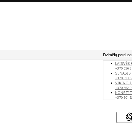
Dviračių parduot
LAISVĖS 
+370 656 3
SENASIS 
+370 613 5
VIKINGŲ 
+370 662 9
KONSTITU
+370 601 9