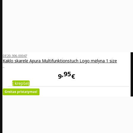
DE20-306-00047
Kaklo skarelė Apura Multifunktionstuch Logo mėlyna 1 size
..
95
9
€
Į krepšelį