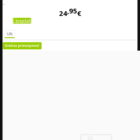
..
95
24
€
Į krepšelį
UN