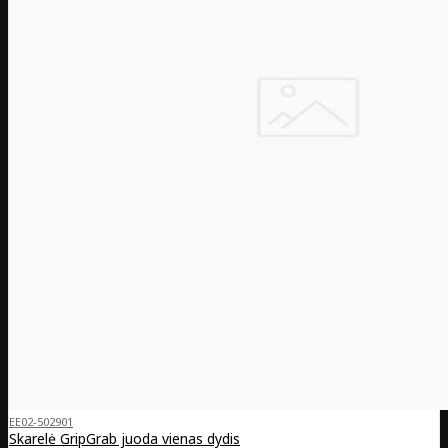
EE02-502901
Skarelė GripGrab juoda vienas dydis