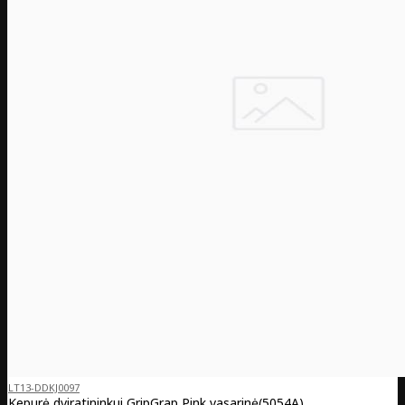
LT13-DDKJ0097
Kepurė dviratininkui GripGrap Pink vasarinė(5054A)