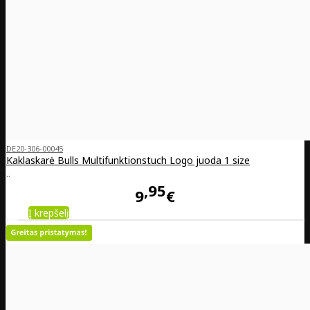
DE20-306-00045
Kaklaskarė Bulls Multifunktionstuch Logo juoda 1 size
..
95
9
€
Į krepšelį