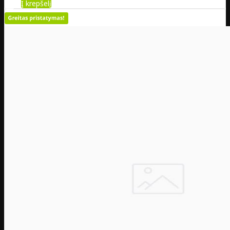
Į krepšelį