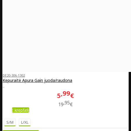
DE20-306-1302
Kepuraitė Apura Gain juoda/raudona
..
99
5
€
95
19
€
Į krepšelį
S/M
L/XL