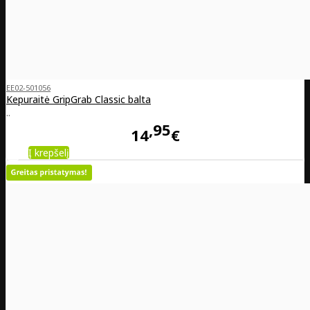
EE02-501056
Kepuraitė GripGrab Classic balta
..
95
14
€
Į krepšelį