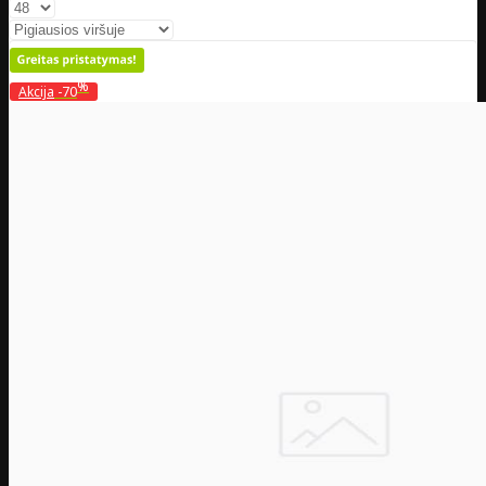
%
Akcija
-70