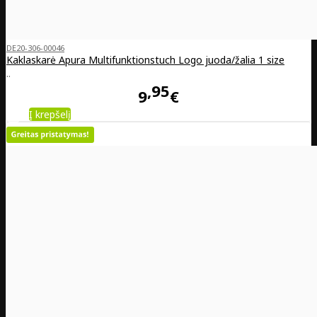
DE20-306-00046
Kaklaskarė Apura Multifunktionstuch Logo juoda/žalia 1 size
..
95
9
€
Į krepšelį