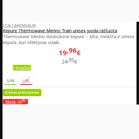
LT26-12HATM530-99
Kepurė Thermowave Merino Train unisex juoda raštuota
Thermowave Merino dvisluoksnė kepurė – šilta, minkšta ir unisex
kepurė, kuri efektyviai sulaik..
96
19
€
95
24
€
Į krepšelį
S/M
L/XL
%
Akcija
-20