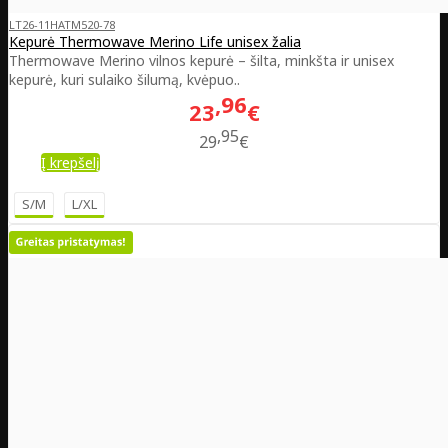
LT26-11HATM520-78
Kepurė Thermowave Merino Life unisex žalia
Thermowave Merino vilnos kepurė – šilta, minkšta ir unisex
kepurė, kuri sulaiko šilumą, kvėpuo..
96
23
€
95
29
€
Į krepšelį
S/M
L/XL