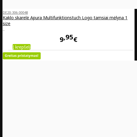
DE20-306-00048
Kaklo skarelė Apura Multifunktionstuch Logo tamsiai mėlyna 1
size
..
95
9
€
Į krepšelį