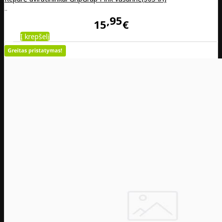
..
95
15
€
Į krepšelį