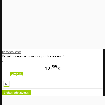
DE20-300-30590
Pošalmis Apura vasarinis juodas unisex S
..
95
12
€
Į krepšelį
M