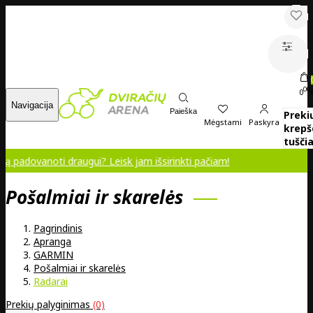
00
0
Navigacija
Paieška
Preki
Mėgstami
Paskyra
krepš
tuščia
oti draugui? Leisk jam išsirinkti pačiam!
Pošalmiai ir skarelės
Pagrindinis
Apranga
GARMIN
Pošalmiai ir skarelės
Radarai
Prekių palyginimas
(0)