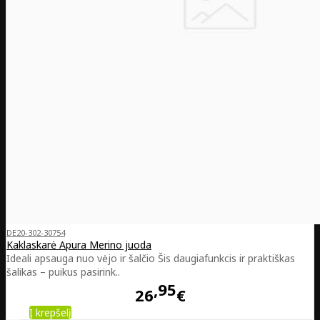
DE20-302-30754
Kaklaskarė Apura Merino juoda
Ideali apsauga nuo vėjo ir šalčio Šis daugiafunkcis ir praktiškas
šalikas – puikus pasirink..
95
26
€
Į krepšelį