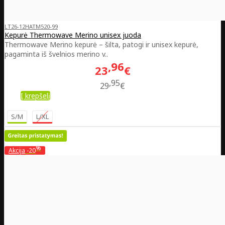
LT26-12HATM520-99
Kepurė Thermowave Merino unisex juoda
Thermowave Merino kepurė – šilta, patogi ir unisex kepurė,
pagaminta iš švelnios merino v..
96
23
€
95
29
€
Į krepšelį
S/M
L/XL
%
Akcija
-20