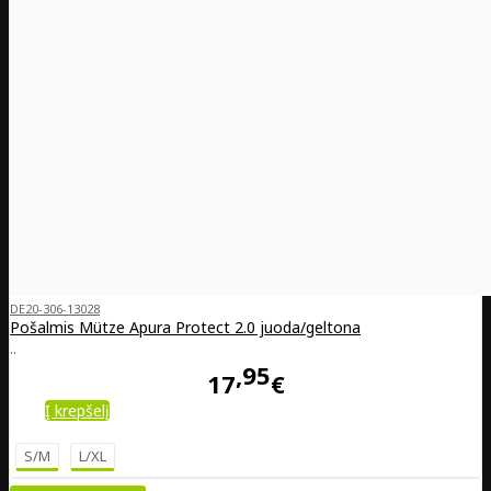
DE20-306-13028
Pošalmis Mütze Apura Protect 2.0 juoda/geltona
..
95
17
€
Į krepšelį
S/M
L/XL