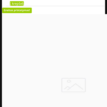
Į krepšelį