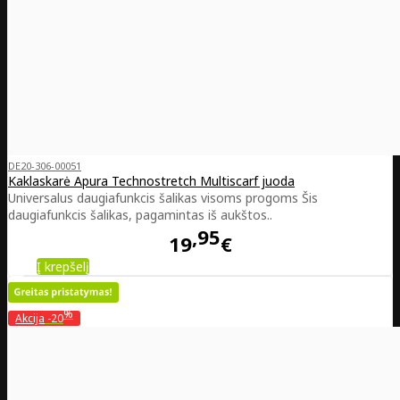
DE20-306-00051
Kaklaskarė Apura Technostretch Multiscarf juoda
Universalus daugiafunkcis šalikas visoms progoms Šis
daugiafunkcis šalikas, pagamintas iš aukštos..
95
19
€
Į krepšelį
%
Akcija
-20