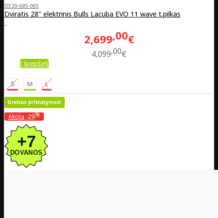
DE20-685-065
Dviratis 28" elektrinis Bulls Lacuba EVO 11 wave t.pilkas
..
00
2,699
€
00
4,099
€
Į krepšelį
S
M
L
%
Akcija
-29