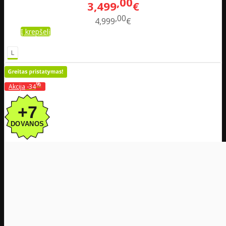
00
3,499
€
00
4,999
€
Į krepšelį
L
%
Akcija
-34