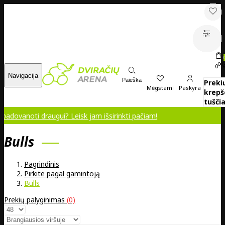
00
0
Navigacija
Paieška
Preki
Mėgstami
Paskyra
krepš
tuščia
i draugui? Leisk jam išsirinkti pačiam!
Bulls
Pagrindinis
Pirkite pagal gamintoją
Bulls
Prekių palyginimas
(0)