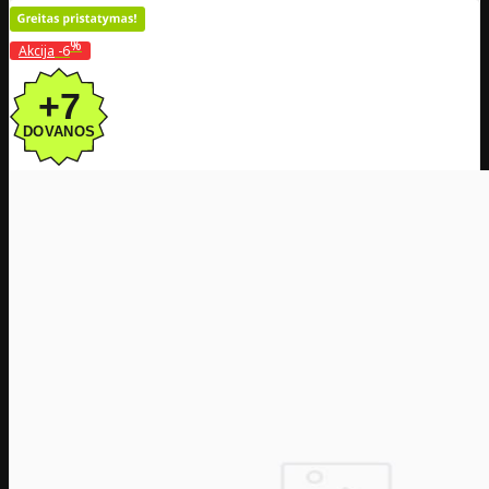
%
Akcija
-6