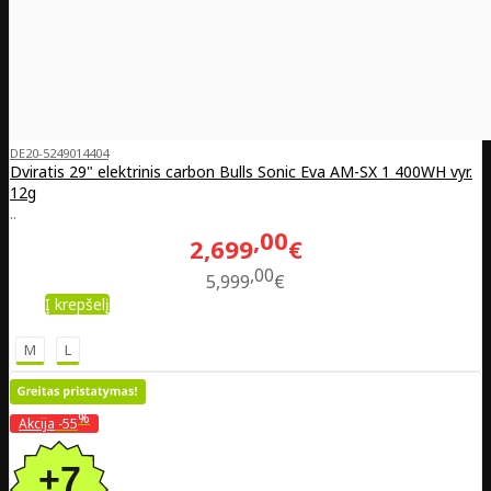
DE20-5249014404
Dviratis 29" elektrinis carbon Bulls Sonic Eva AM-SX 1 400WH vyr.
12g
..
00
2,699
€
00
5,999
€
Į krepšelį
M
L
%
Akcija
-55