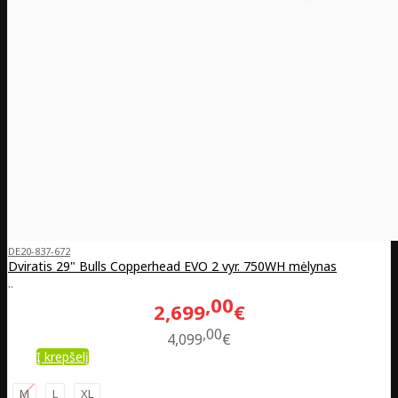
DE20-837-672
Dviratis 29" Bulls Copperhead EVO 2 vyr. 750WH mėlynas
..
00
2,699
€
00
4,099
€
Į krepšelį
M
L
XL