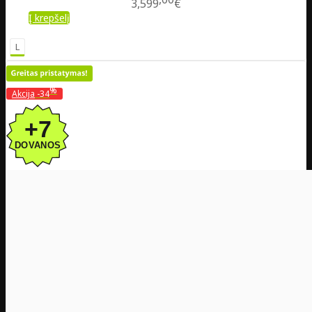
3,599
€
Į krepšelį
L
%
Akcija
-34