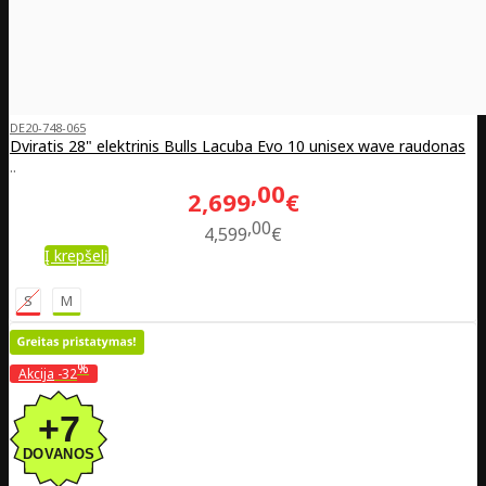
DE20-748-065
Dviratis 28" elektrinis Bulls Lacuba Evo 10 unisex wave raudonas
..
00
2,699
€
00
4,599
€
Į krepšelį
S
M
%
Akcija
-32