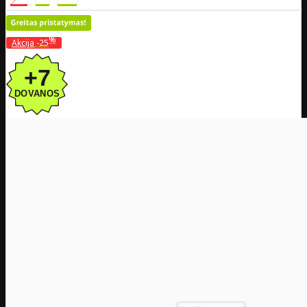
%
Akcija
-25