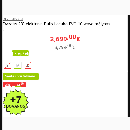
DE20-685-053
Dviratis 28" elektrinis Bulls Lacuba EVO 10 wave mėlynas
..
00
2,699
€
00
3,799
€
Į krepšelį
S
M
L
%
Akcija
-41