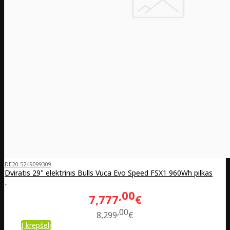
DE20-5249099309
Dviratis 29" elektrinis Bulls Vuca Evo Speed FSX1 960Wh pilkas
..
00
7,777
€
00
8,299
€
Į krepšelį