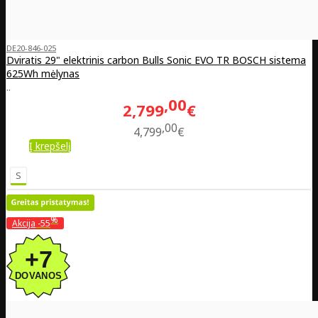
DE20-846-025
Dviratis 29" elektrinis carbon Bulls Sonic EVO TR BOSCH sistema
625Wh mėlynas
..
00
2,799
€
00
4,799
€
Į krepšelį
S
%
Akcija
-55