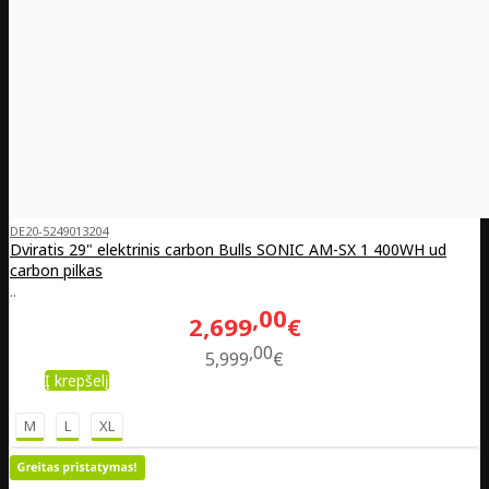
DE20-5249013204
Dviratis 29" elektrinis carbon Bulls SONIC AM-SX 1 400WH ud
carbon pilkas
..
00
2,699
€
00
5,999
€
Į krepšelį
M
L
XL