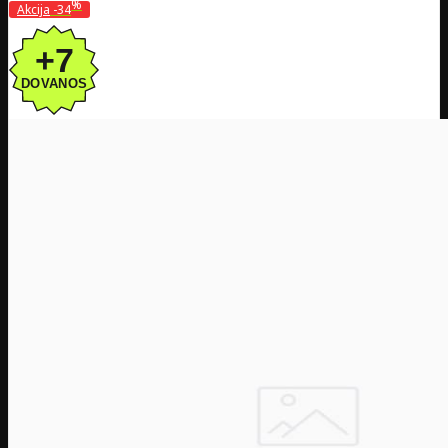
%
Akcija
-34