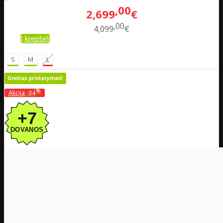
00
2,699
€
00
4,099
€
Į krepšelį
S
M
L
%
Akcija
-34