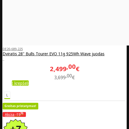
DE20-689-225
Dviratis 28" Bulls Tourer EVO 11g 925Wh Wave juodas
..
00
2,499
€
00
3,699
€
Į krepšelį
L
%
Akcija
-19