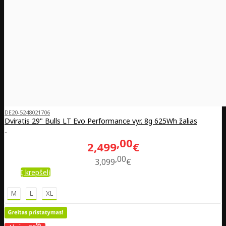
DE20-5248021706
Dviratis 29" Bulls LT Evo Performance vyr. 8g 625Wh žalias
..
00
2,499
€
00
3,099
€
Į krepšelį
M
L
XL
%