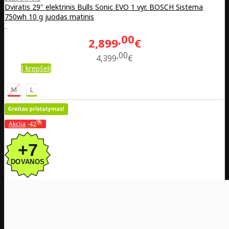
Dviratis 29" elektrinis Bulls Sonic EVO 1 vyr. BOSCH Sistema
750wh 10 g juodas matinis
..
00
2,899
€
00
4,399
€
Į krepšelį
M
L
%
Akcija
-42