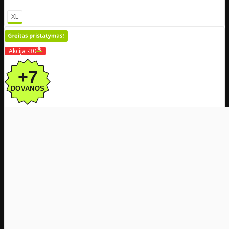
XL
%
Akcija
-30