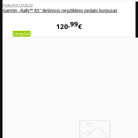
PL06-010-13135-02
Garmin „Rally™ RS“ dešiniojo nejutiklinio pedalo korpusas
..
99
120
€
Į krepšelį