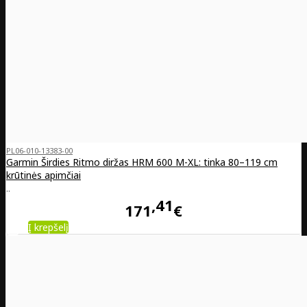
PL06-010-13383-00
Garmin Širdies Ritmo diržas HRM 600 M-XL: tinka 80–119 cm
krūtinės apimčiai
..
41
171
€
Į krepšelį