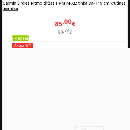
Garmin Širdies Ritmo diržas HRM M-XL: tinka 80–119 cm krūtinės
apimčiai
..
00
85
€
74
90
€
Į krepšelį
%
Akcija
-6