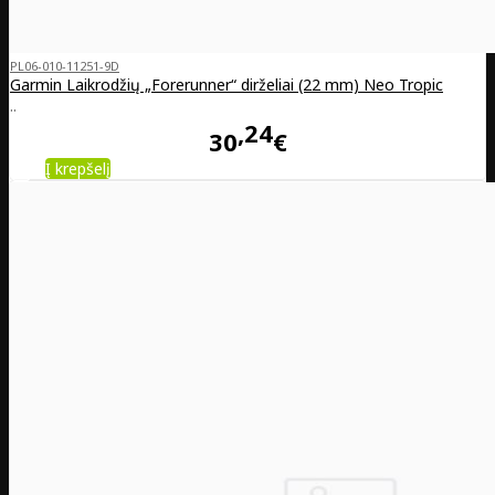
PL06-010-11251-9D
Garmin Laikrodžių „Forerunner“ dirželiai (22 mm) Neo Tropic
..
24
30
€
Į krepšelį