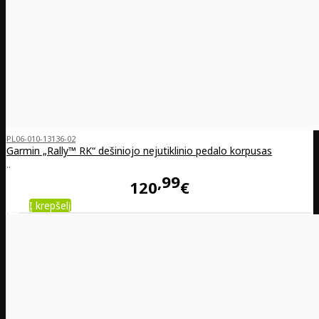
PL06-010-13136-02
Garmin „Rally™ RK“ dešiniojo nejutiklinio pedalo korpusas
..
99
120
€
Į krepšelį