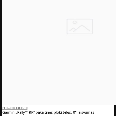
PL06-010-13138-10
Garmin „Rally™ RK“ pakaitinės plokštelės, 0° laisvumas