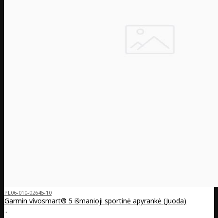
PL06-010-02645-10
Garmin vívosmart® 5 išmanioji sportinė apyrankė (Juoda)
..