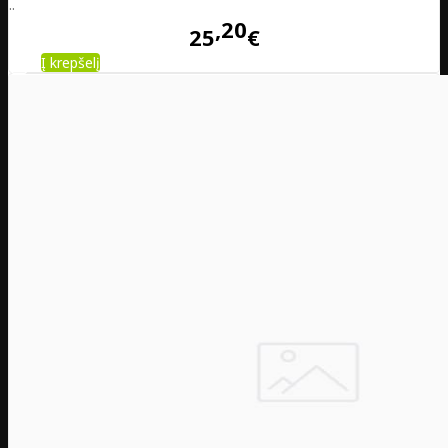
..
20
25
€
Į krepšelį