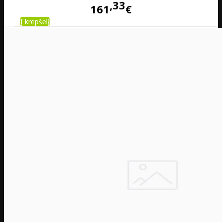
33
161
€
Į krepšelį