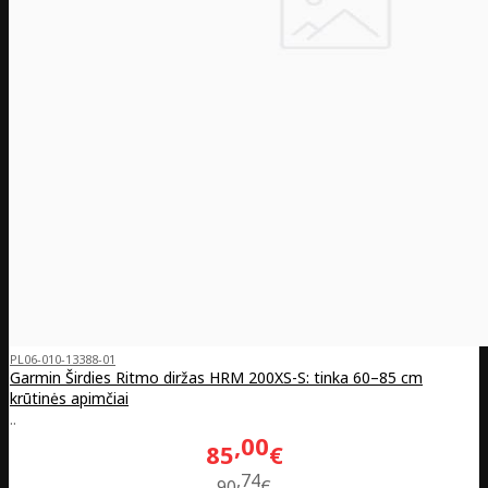
PL06-010-13388-01
Garmin Širdies Ritmo diržas HRM 200XS-S: tinka 60–85 cm
krūtinės apimčiai
..
00
85
€
74
90
€