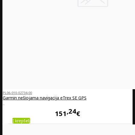
PL06-010-02734-00
Garmin nešiojama navigacija eTrex SE GPS
..
24
151
€
Į krepšelį