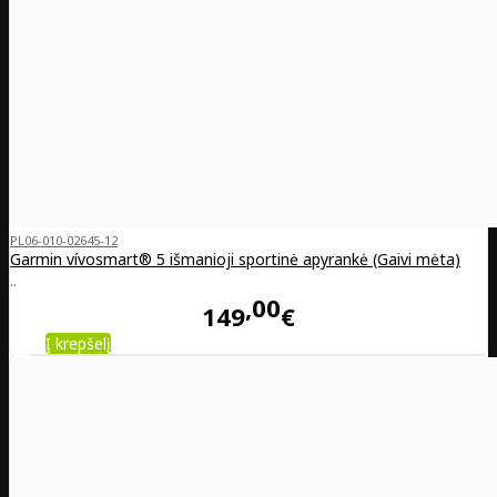
PL06-010-02645-12
Garmin vívosmart® 5 išmanioji sportinė apyrankė (Gaivi mėta)
..
00
149
€
Į krepšelį