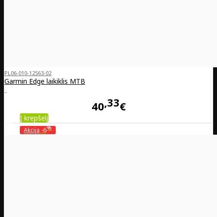
PL06-010-12563-02
Garmin Edge laikiklis MTB
..
33
40
€
Į krepšelį
%
Akcija
-6