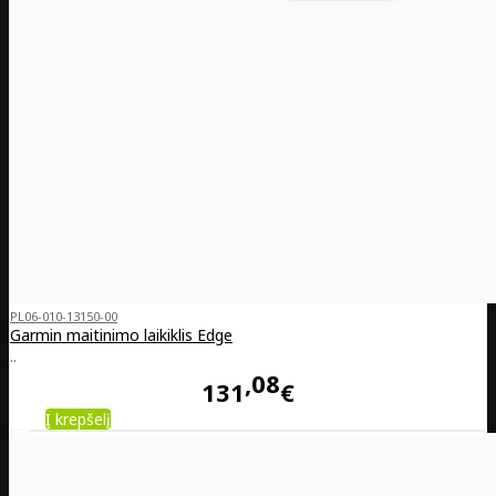
PL06-010-13150-00
Garmin maitinimo laikiklis Edge
..
08
131
€
Į krepšelį