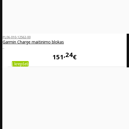
PL06-010-12562-00
Garmin Charge maitinimo blokas
..
24
151
€
Į krepšelį