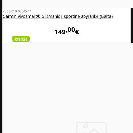
PL06-010-02645-11
Garmin vívosmart® 5 išmanioji sportinė apyrankė (Balta)
..
00
149
€
Į krepšelį