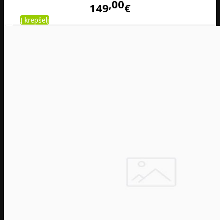
00
149
€
Į krepšelį