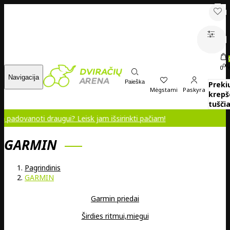
00
0
Navigacija
Paieška
Preki
Mėgstami
Paskyra
krepš
tuščia
oti draugui? Leisk jam išsirinkti pačiam!
GARMIN
Pagrindinis
GARMIN
Garmin priedai
Širdies ritmui,miegui