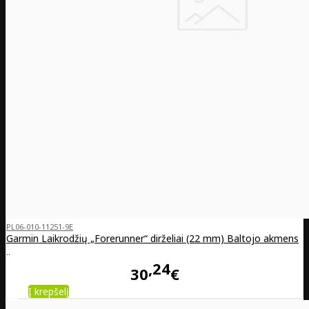
PL06-010-11251-9E
Garmin Laikrodžių „Forerunner“ dirželiai (22 mm) Baltojo akmens
..
24
30
€
Į krepšelį