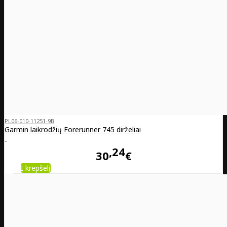
PL06-010-11251-9B
Garmin laikrodžių Forerunner 745 dirželiai
..
24
30
€
Į krepšelį