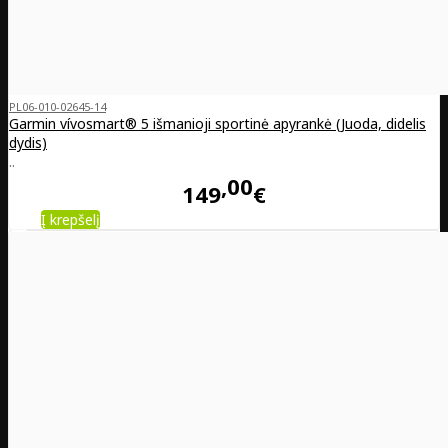
PL06-010-02645-14
Garmin vívosmart® 5 išmanioji sportinė apyrankė (Juoda, didelis
dydis)
..
00
149
€
Į krepšelį