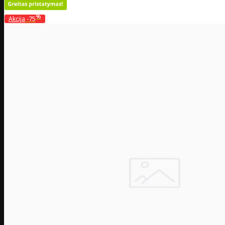
%
Akcija
-75