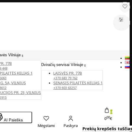
uvės Vilniuje
PR. 77B
Dviračių servisai Vilniuje
9 448
PILAITĖS KELIAS 1
LAISVĖS PR. 77B
5063
+370 683 79 762
G. 5A, VILNIUS
SENASIS PILAITĖS KELIAS 1
8612
+370 603 63257
CIJOS PR. 23, VILNIUS
2915
0
00
0
€
AI Paieška
Mėgstami
Paskyra
Prekių krepšelis tuščias