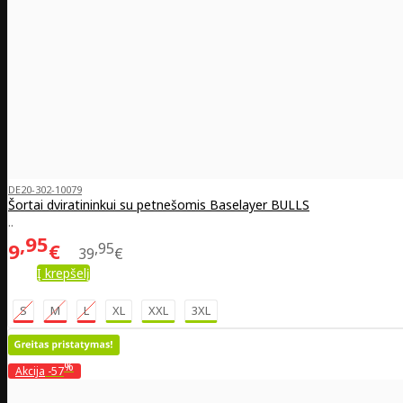
DE20-302-10079
Šortai dviratininkui su petnešomis Baselayer BULLS
..
95
9
€
95
39
€
Į krepšelį
S
M
L
XL
XXL
3XL
%
Akcija
-57