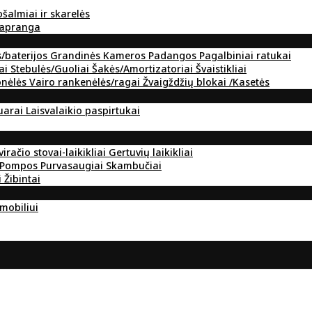
ošalmiai ir skarelės
 apranga
s/baterijos
Grandinės
Kameros
Padangos
Pagalbiniai ratukai
ai
Stebulės/Guoliai
Šakės/Amortizatoriai
Švaistikliai
onėlės
Vairo rankenėlės/ragai
Žvaigždžių blokai /Kasetės
suarai
Laisvalaikio paspirtukai
viračio stovai-laikikliai
Gertuvių laikikliai
Pompos
Purvasaugiai
Skambučiai
i
Žibintai
omobiliui