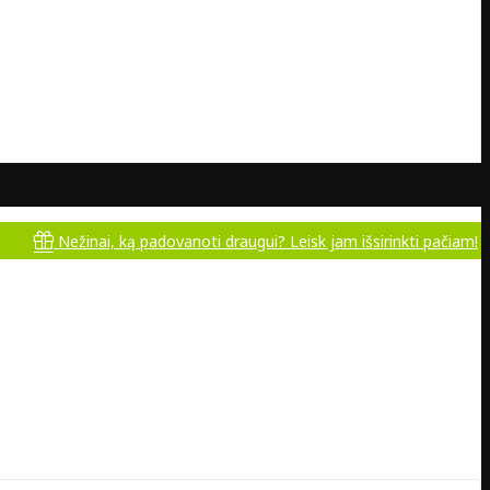
Nežinai, ką padovanoti draugui? Leisk jam išsirinkti pačiam!