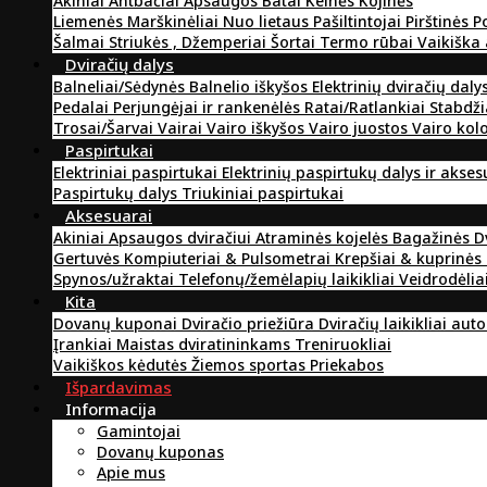
Akiniai
Antbačiai
Apsaugos
Batai
Kelnės
Kojinės
Liemenės
Marškinėliai
Nuo lietaus
Pašiltintojai
Pirštinės
P
Šalmai
Striukės , Džemperiai
Šortai
Termo rūbai
Vaikiška
Dviračių dalys
Balneliai/Sėdynės
Balnelio iškyšos
Elektrinių dviračių daly
Pedalai
Perjungėjai ir rankenėlės
Ratai/Ratlankiai
Stabdži
Trosai/Šarvai
Vairai
Vairo iškyšos
Vairo juostos
Vairo kol
Paspirtukai
Elektriniai paspirtukai
Elektrinių paspirtukų dalys ir akse
Paspirtukų dalys
Triukiniai paspirtukai
Aksesuarai
Akiniai
Apsaugos dviračiui
Atraminės kojelės
Bagažinės
D
Gertuvės
Kompiuteriai & Pulsometrai
Krepšiai & kuprinės
Spynos/užraktai
Telefonų/žemėlapių laikikliai
Veidrodėlia
Kita
Dovanų kuponai
Dviračio priežiūra
Dviračių laikikliai aut
Įrankiai
Maistas dviratininkams
Treniruokliai
Vaikiškos kėdutės
Žiemos sportas
Priekabos
Išpardavimas
Informacija
Gamintojai
Dovanų kuponas
Apie mus