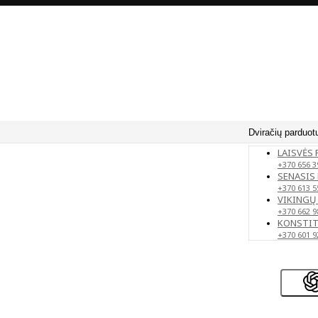
Dviračių parduot
LAISVĖS 
+370 656 3
SENASIS 
+370 613 5
VIKINGŲ 
+370 662 9
KONSTITU
+370 601 9