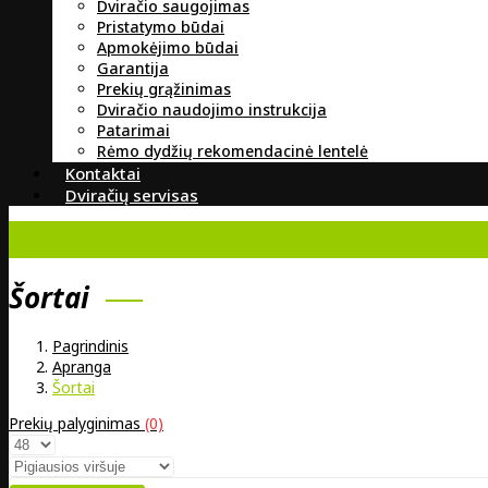
Dviračio saugojimas
Pristatymo būdai
Apmokėjimo būdai
Garantija
Prekių grąžinimas
Dviračio naudojimo instrukcija
Patarimai
Rėmo dydžių rekomendacinė lentelė
Kontaktai
Dviračių servisas
Šortai
Pagrindinis
Apranga
Šortai
Prekių palyginimas
(0)