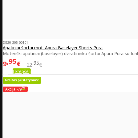
DE20-305-00101
Apatiniai šortai mot. Apura Baselayer Shorts Pura
Moteriški apatiniai (baselayer) dviratininko šortai Apura Pura su fun
95
9
€
95
22
€
Į krepšelį
%
Akcija
-79