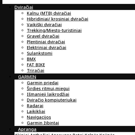
Dviračiai
Kalnų (MTB) dviračiai
Hibridiniai/ krosiniai dviračiai
Vaikiški dviračiai
Trekking/Miesto-turistiniai
Gravel dviračiai
Plentiniai dviračiai
Elektriniai dviračiai
Sulankstomi
BMX
FAT BIKE
Triračiai
GARMIN
Garmin priedai
Širdies ritmui,miegui
Išmanieji laikrodžiai
Dviračio kompiuteriukai
Radarai
Laikikliai
Navigacijos
Garmin žibintai
Apranga