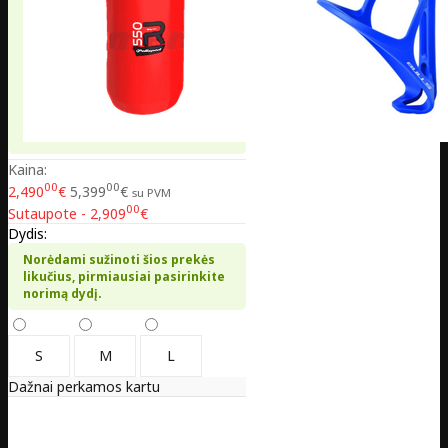
Kaina:
00
00
2,490
€
5,399
€
su PVM
00
Sutaupote - 2,909
€
Dydis:
Norėdami sužinoti šios prekės
likučius, pirmiausiai pasirinkite
norimą dydį.
S
M
L
Dažnai perkamos kartu