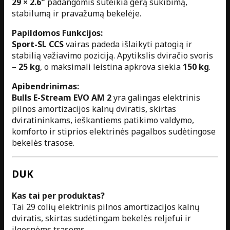
29 × 2.6"
padangomis suteikia gerą sukibimą,
stabilumą ir pravažumą bekelėje.
Papildomos Funkcijos:
Sport-SL CCS
vairas padeda išlaikyti patogią ir
stabilią važiavimo poziciją. Apytikslis dviračio svoris
–
25 kg
, o maksimali leistina apkrova siekia
150 kg
.
Apibendrinimas:
Bulls E-Stream EVO AM 2
yra galingas elektrinis
pilnos amortizacijos kalnų dviratis, skirtas
dviratininkams, ieškantiems patikimo valdymo,
komforto ir stiprios elektrinės pagalbos sudėtingose
bekelės trasose.
DUK
Kas tai per produktas?
Tai 29 colių elektrinis pilnos amortizacijos kalnų
dviratis, skirtas sudėtingam bekelės reljefui ir
ilgesnėms trasoms.