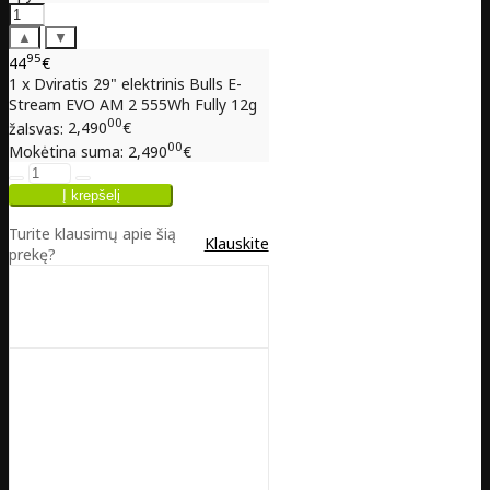
▲
▼
95
44
€
1 x Dviratis 29" elektrinis Bulls E-
Stream EVO AM 2 555Wh Fully 12g
00
žalsvas:
2,490
€
00
Mokėtina suma:
2,490
€
Turite klausimų apie šią
Klauskite
prekę?