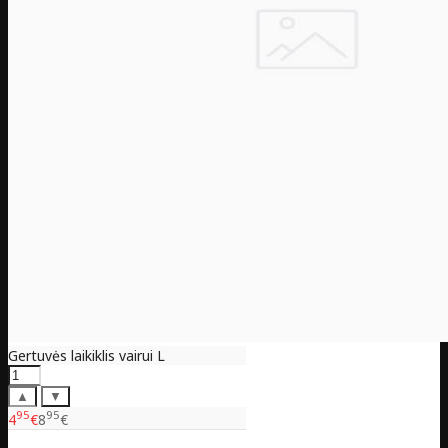
Gertuvės laikiklis vairui L
▲
▼
95
95
4
€
8
€