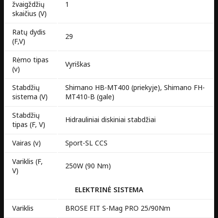
žvaigždžių
1
skaičius (V)
Ratų dydis
29
(F,V)
Rėmo tipas
Vyriškas
(v)
Stabdžių
Shimano HB-MT400 (priekyje), Shimano FH-
sistema (V)
MT410-B (gale)
Stabdžių
Hidrauliniai diskiniai stabdžiai
tipas (F, V)
Vairas (v)
Sport-SL CCS
Variklis (F,
250W (90 Nm)
V)
ELEKTRINĖ SISTEMA
Variklis
BROSE FIT S-Mag PRO 25/90Nm