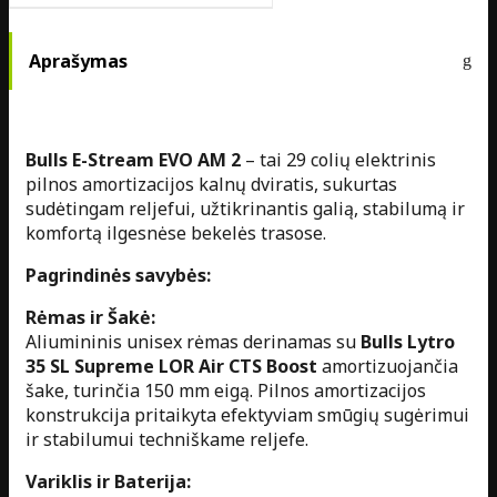
Aprašymas
Bulls E-Stream EVO AM 2
– tai 29 colių elektrinis
pilnos amortizacijos kalnų dviratis, sukurtas
sudėtingam reljefui, užtikrinantis galią, stabilumą ir
komfortą ilgesnėse bekelės trasose.
Pagrindinės savybės:
Rėmas ir Šakė:
Aliumininis unisex rėmas derinamas su
Bulls Lytro
35 SL Supreme LOR Air CTS Boost
amortizuojančia
šake, turinčia 150 mm eigą. Pilnos amortizacijos
konstrukcija pritaikyta efektyviam smūgių sugėrimui
ir stabilumui techniškame reljefe.
Variklis ir Baterija: