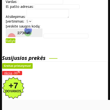
Vardas:
El. pašto adresas:
Atsiliepimas:
Įvertinimas:
Įveskite saugos kodą:
Rašyti
Susijusios prekės
%
Akcija
-30