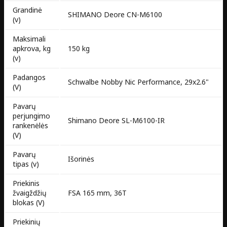
Grandinė
SHIMANO Deore CN-M6100
(v)
Maksimali
apkrova, kg
150 kg
(v)
Padangos
Schwalbe Nobby Nic Performance, 29x2.6"
(V)
Pavarų
perjungimo
Shimano Deore SL-M6100-IR
rankenėlės
(V)
Pavarų
Išorinės
tipas (v)
Priekinis
žvaigždžių
FSA 165 mm, 36T
blokas (V)
Priekinių