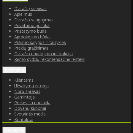
Dviračių servisas
Apie mus
Dviračio saugojimas
Privatumo politika
Pristatymo būdai
Apmokėjimo būdai
Pirkimo sąlygos ir taisyklės
Prekių grąžinimas
Dviračio naudojimo instrukcija
Rėmo dydžių rekomendacinė lentelė
Klientams
Klientams
Užsakymų istorija
Norų sąrašas
Gamintojai
Prekės su nuolaida
Dovanų kuponai
Svetainės medis
Kontaktai
Rekvizitai