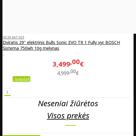
DE20-667-023
Dviratis 29" elektrinis Bulls Sonic EVO TR 1 Fully vyr. BOSCH
Sistema 750wh 10g mėlynas
..
00
3,499
€
00
4,999
€
Į krepšelį
L
Neseniai žiūrėtos
Visos prekės