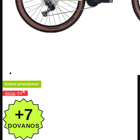
%
Akcija
-54