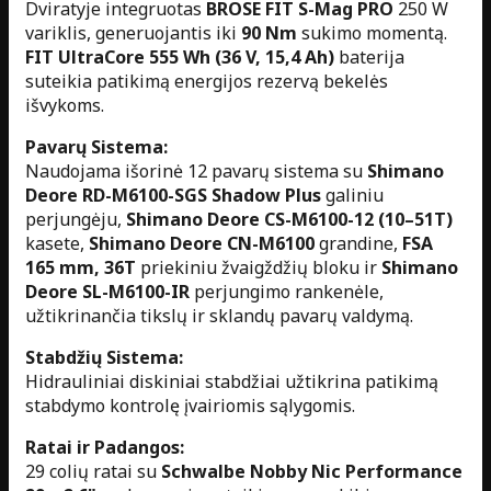
Dviratyje integruotas
BROSE FIT S-Mag PRO
250 W
variklis, generuojantis iki
90 Nm
sukimo momentą.
FIT UltraCore 555 Wh (36 V, 15,4 Ah)
baterija
suteikia patikimą energijos rezervą bekelės
išvykoms.
Pavarų Sistema:
Naudojama išorinė 12 pavarų sistema su
Shimano
Deore RD-M6100-SGS Shadow Plus
galiniu
perjungėju,
Shimano Deore CS-M6100-12 (10–51T)
kasete,
Shimano Deore CN-M6100
grandine,
FSA
165 mm, 36T
priekiniu žvaigždžių bloku ir
Shimano
Deore SL-M6100-IR
perjungimo rankenėle,
užtikrinančia tikslų ir sklandų pavarų valdymą.
Stabdžių Sistema:
Hidrauliniai diskiniai stabdžiai užtikrina patikimą
stabdymo kontrolę įvairiomis sąlygomis.
Ratai ir Padangos:
29 colių ratai su
Schwalbe Nobby Nic Performance