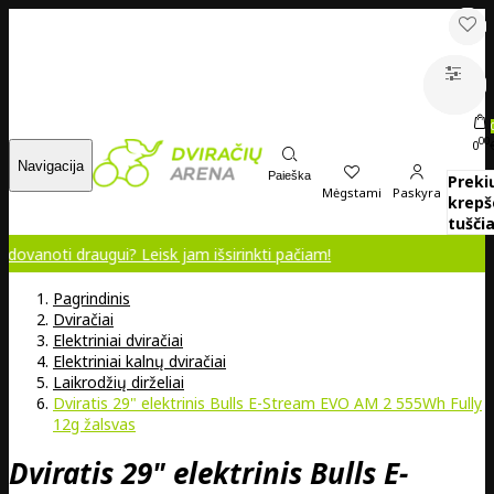
00
0
Navigacija
Paieška
Preki
Mėgstami
Paskyra
krepš
tuščia
raugui? Leisk jam išsirinkti pačiam!
Pagrindinis
Dviračiai
Elektriniai dviračiai
Elektriniai kalnų dviračiai
Laikrodžių dirželiai
Dviratis 29" elektrinis Bulls E-Stream EVO AM 2 555Wh Fully
12g žalsvas
Dviratis 29" elektrinis Bulls E-