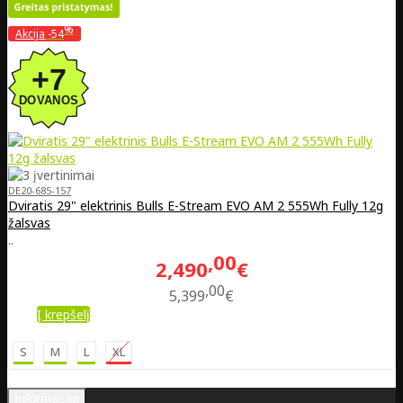
%
Akcija
-54
DE20-685-157
Dviratis 29" elektrinis Bulls E-Stream EVO AM 2 555Wh Fully 12g
žalsvas
..
00
2,490
€
00
5,399
€
Į krepšelį
S
M
L
XL
Informacija