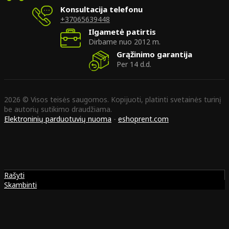
Konsultacija telefonu
+37065639448
Ilgametė patirtis
Dirbame nuo 2012 m.
Grąžinimo garantija
Per 14 d.d.
2026 © Visos teisės saugomos. Kopijuoti, platinti svetainės turinį
be autorių sutikimo draudžiama.
Elektroninių parduotuvių nuoma
-
eshoprent.com
Rašyti
Skambinti