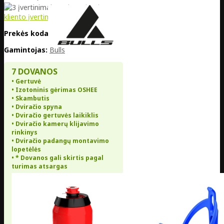
5
/5 | remiantis
3
kliento įvertinimu
Prekės kodas:
DE20-685-157
Gamintojas:
Bulls
7 DOVANOS
• Gertuvė
• Izotoninis gėrimas OSHEE
• Skambutis
• Dviračio spyna
• Dviračio gertuvės laikiklis
• Dviračio kamerų klijavimo
rinkinys
• Dviračio padangų montavimo
lopetėlės
• * Dovanos gali skirtis pagal
turimas atsargas