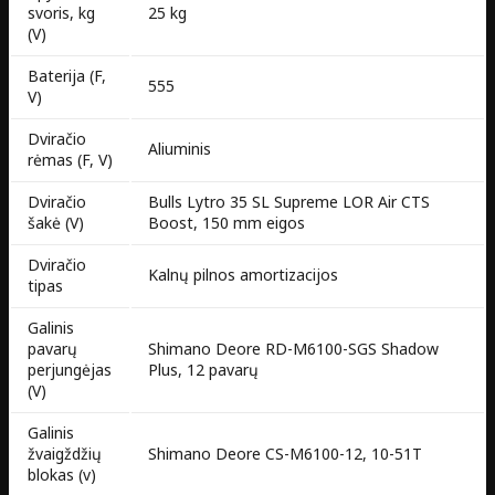
svoris, kg
25 kg
(V)
Baterija (F,
555
V)
Dviračio
Aliuminis
rėmas (F, V)
Dviračio
Bulls Lytro 35 SL Supreme LOR Air CTS
šakė (V)
Boost, 150 mm eigos
Dviračio
Kalnų pilnos amortizacijos
tipas
Galinis
pavarų
Shimano Deore RD-M6100-SGS Shadow
perjungėjas
Plus, 12 pavarų
(V)
Galinis
žvaigždžių
Shimano Deore CS-M6100-12, 10-51T
blokas (v)