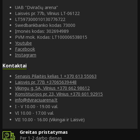
UAB "Dviračių arena"
Laisvės pr. 77b, Vilnius LT-06122
LT597300010130776722
Swedbankbanko kodas 73000
Įmonės kodas: 302694989
PVM mok. Kodas: LT100006538015
Youtube
Facebook
Instagram
Kontaktai
Senasis Pilaitės kelias 1
+370 613 55063
Laisvės pr. 77B
+37065639448
Vikingų g. 5A, Vilnius
+370 662 98612
Konstitucijos pr. 23, Vilnius
+370 601 92915
info@dviraciuarena.lt
I - V 10.00 - 19.00 val.
VI 10.00 - 17.00 val.
VII 10.00 - 16.00 (Vikingai ir Laisvė)
Greitas pristatymas
Per 1-2 darbo dienas