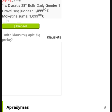
24
€
73
€
1 x Dviratis 28" Bulls Daily Grinder 1
00
Gravel 16g juodas :
1,099
€
00
Mokėtina suma:
1,099
€
Turite klausimų apie šią
Klauskite
prekę?
Aprašymas