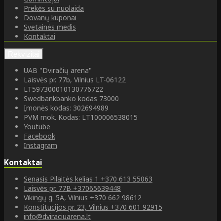
Prekės su nuolaida
Dovanų kuponai
Svetainės medis
Kontaktai
Rekvizitai
UAB "Dviračių arena"
Laisvės pr. 77b, Vilnius LT-06122
LT597300010130776722
Swedbankbanko kodas 73000
Įmonės kodas: 302694989
PVM mok. Kodas: LT100006538015
Youtube
Facebook
Instagram
Kontaktai
Senasis Pilaitės kelias 1
+370 613 55063
Laisvės pr. 77B
+37065639448
Vikingų g. 5A, Vilnius
+370 662 98612
Konstitucijos pr. 23, Vilnius
+370 601 92915
info@dviraciuarena.lt