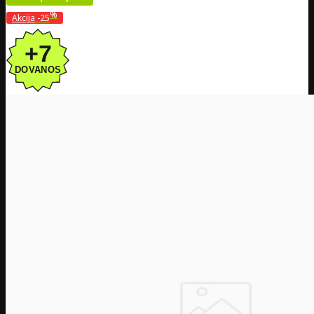
%
Akcija
-25