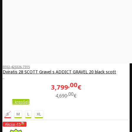
EE02-423226-7315
Dviratis 28 SCOTT Gravel s ADDICT GRAVEL 20 black scott
..
00
3,799
€
00
4,690
€
Į krepšelį
S
M
L
XL
%
Akcija
-15