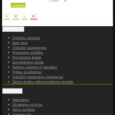
1,399
€
Į krepšelį
S
M
L
XL
Informacija
Dviračių servisas
Apie mus
Dviračio saugojimas
Privatumo politika
Pristatymo būdai
Apmokėjimo būdai
Pirkimo sąlygos ir taisyklės
Prekių grąžinimas
Dviračio naudojimo instrukcija
Rėmo dydžių rekomendacinė lentelė
Klientams
Klientams
Užsakymų istorija
Norų sąrašas
Gamintojai