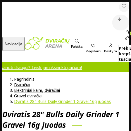
00
0
Navigacija
Paieška
Preki
Mėgstami
Paskyra
krepš
tuščia
gui? Leisk jam išsirinkti pačiam!
Pagrindinis
Dviračiai
Elektriniai kalnų dviračiai
Gravel dviračiai
Dviratis 28" Bulls Daily Grinder 1 Gravel 16g juodas
Dviratis 28" Bulls Daily Grinder 1
Gravel 16g juodas