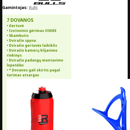
Gamintojas:
Bulls
7 DOVANOS
• Gertuvė
• Izotoninis gėrimas OSHEE
• Skambutis
• Dviračio spyna
• Dviračio gertuvės laikiklis
• Dviračio kamerų klijavimo
rinkinys
• Dviračio padangų montavimo
lopetėlės
• * Dovanos gali skirtis pagal
turimas atsargas