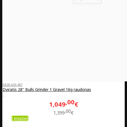
DE20-633-457
Dviratis 28" Bulls Grinder 1 Gravel 16g raudonas
..
00
1,049
€
00
1,399
€
Į krepšelį