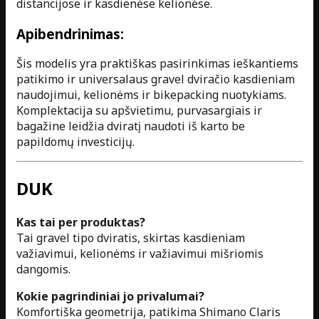
distancijose ir kasdienėse kelionėse.
Apibendrinimas:
Šis modelis yra praktiškas pasirinkimas ieškantiems
patikimo ir universalaus gravel dviračio kasdieniam
naudojimui, kelionėms ir bikepacking nuotykiams.
Komplektacija su apšvietimu, purvasargiais ir
bagažine leidžia dviratį naudoti iš karto be
papildomų investicijų.
DUK
Kas tai per produktas?
Tai gravel tipo dviratis, skirtas kasdieniam
važiavimui, kelionėms ir važiavimui mišriomis
dangomis.
Kokie pagrindiniai jo privalumai?
Komfortiška geometrija, patikima Shimano Claris