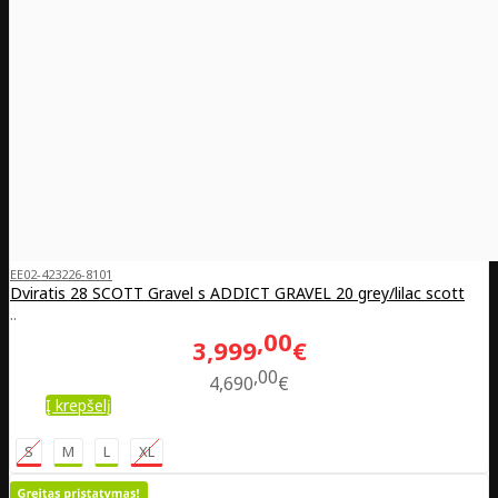
EE02-423226-8101
Dviratis 28 SCOTT Gravel s ADDICT GRAVEL 20 grey/lilac scott
..
00
3,999
€
00
4,690
€
Į krepšelį
S
M
L
XL