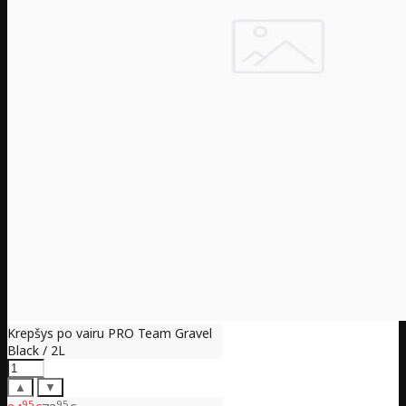
Krepšys po vairu PRO Team Gravel
Black / 2L
▲
▼
95
95