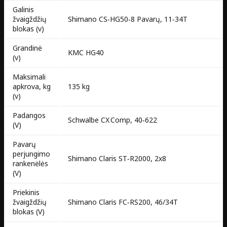
Galinis
žvaigždžių
Shimano CS‑HG50‑8 Pavarų, 11‑34T
blokas (v)
Grandinė
KMC HG40
(v)
Maksimali
apkrova, kg
135 kg
(v)
Padangos
Schwalbe CX Comp, 40‑622
(V)
Pavarų
perjungimo
Shimano Claris ST‑R2000, 2x8
rankenėlės
(V)
Priekinis
žvaigždžių
Shimano Claris FC‑RS200, 46/34T
blokas (V)