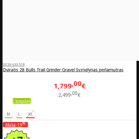
DE20-633-518
Dviratis 28 Bulls Trail Grinder Gravel šv.mėlynas perlamutras
..
00
1,799
€
00
2,499
€
Į krepšelį
M
L
XL
%
Akcija
-19