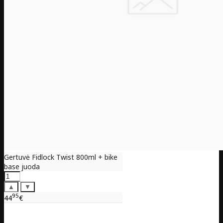
Gertuvė Fidlock Twist 800ml + bike
base juoda
▲
▼
95
44
€