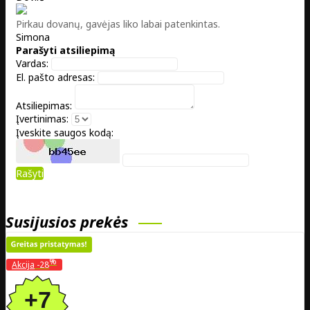
Pirkau dovanų, gavėjas liko labai patenkintas.
Simona
Parašyti atsiliepimą
Vardas:
El. pašto adresas:
Atsiliepimas:
Įvertinimas:
Įveskite saugos kodą:
Rašyti
Susijusios prekės
%
Akcija
-28