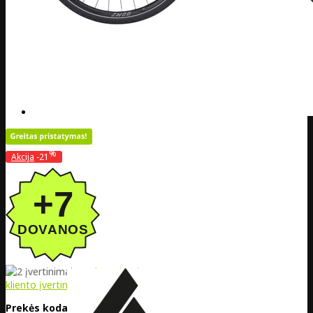
%
Akcija
-21
5
/5 | remiantis
2
kliento įvertinimu
Prekės kodas:
DE20-633-482