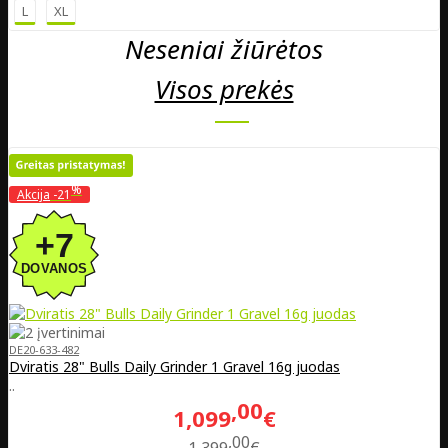
L
XL
Neseniai žiūrėtos
Visos prekės
%
Akcija
-21
DE20-633-482
Dviratis 28" Bulls Daily Grinder 1 Gravel 16g juodas
..
00
1,099
€
00