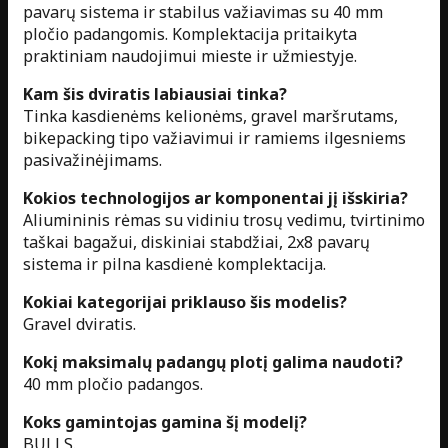
pavarų sistema ir stabilus važiavimas su 40 mm
pločio padangomis. Komplektacija pritaikyta
praktiniam naudojimui mieste ir užmiestyje.
Kam šis dviratis labiausiai tinka?
Tinka kasdienėms kelionėms, gravel maršrutams,
bikepacking tipo važiavimui ir ramiems ilgesniems
pasivažinėjimams.
Kokios technologijos ar komponentai jį išskiria?
Aliumininis rėmas su vidiniu trosų vedimu, tvirtinimo
taškai bagažui, diskiniai stabdžiai, 2x8 pavarų
sistema ir pilna kasdienė komplektacija.
Kokiai kategorijai priklauso šis modelis?
Gravel dviratis.
Kokį maksimalų padangų plotį galima naudoti?
40 mm pločio padangos.
Koks gamintojas gamina šį modelį?
BULLS.