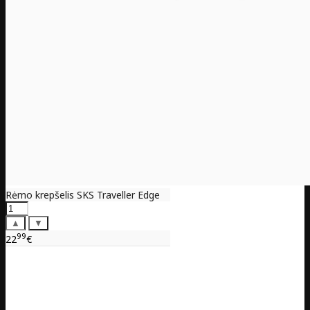
Rėmo krepšelis SKS Traveller Edge
▲
▼
99
22
€