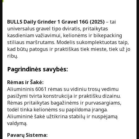
BULLS Daily Grinder 1 Gravel 16G (2025)
– tai
universalus gravel tipo dviratis, pritaikytas
kasdieniam važiavimui, kelionėms ir bikepacking
stiliaus maršrutams. Modelis sukomplektuotas taip,
kad būtų patogus ir praktiškas tiek mieste, tiek už jo
ribų.
Pagrindinės savybės:
Rėmas ir Šakė:
Aliumininis 6061 rėmas su vidiniu trosų vedimu
pasižymi tvirta konstrukcija ir praktišku dizainu.
Rėmas pritaikytas bagažinėms ir purvasargiams,
todėl tinka kelionėms su papildoma įranga.
Aliumininė šakė užtikrina stabilų ir nuspėjamą
valdymą.
Pavarų Sistema: