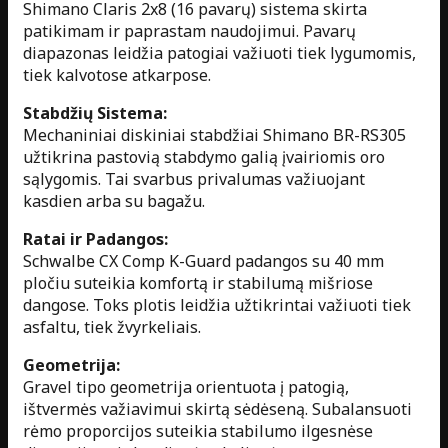
Shimano Claris 2x8 (16 pavarų) sistema skirta
patikimam ir paprastam naudojimui. Pavarų
diapazonas leidžia patogiai važiuoti tiek lygumomis,
tiek kalvotose atkarpose.
Stabdžių Sistema:
Mechaniniai diskiniai stabdžiai Shimano BR-RS305
užtikrina pastovią stabdymo galią įvairiomis oro
sąlygomis. Tai svarbus privalumas važiuojant
kasdien arba su bagažu.
Ratai ir Padangos:
Schwalbe CX Comp K-Guard padangos su 40 mm
pločiu suteikia komfortą ir stabilumą mišriose
dangose. Toks plotis leidžia užtikrintai važiuoti tiek
asfaltu, tiek žvyrkeliais.
Geometrija:
Gravel tipo geometrija orientuota į patogią,
ištvermės važiavimui skirtą sėdėseną. Subalansuoti
rėmo proporcijos suteikia stabilumo ilgesnėse