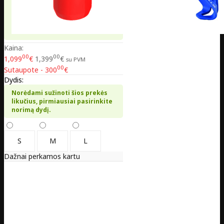
Kaina:
00
00
1,099
€
1,399
€
su PVM
00
Sutaupote - 300
€
Dydis:
Norėdami sužinoti šios prekės
likučius, pirmiausiai pasirinkite
norimą dydį.
S
M
L
Dažnai perkamos kartu