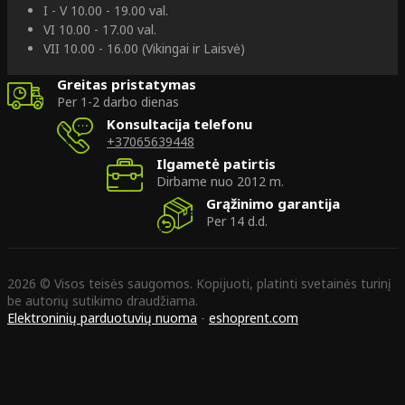
I - V 10.00 - 19.00 val.
VI 10.00 - 17.00 val.
VII 10.00 - 16.00 (Vikingai ir Laisvė)
Greitas pristatymas
Per 1-2 darbo dienas
Konsultacija telefonu
+37065639448
Ilgametė patirtis
Dirbame nuo 2012 m.
Grąžinimo garantija
Per 14 d.d.
2026 © Visos teisės saugomos. Kopijuoti, platinti svetainės turinį
be autorių sutikimo draudžiama.
Elektroninių parduotuvių nuoma
-
eshoprent.com