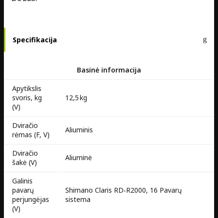
Specifikacija
Basinė informacija
Apytikslis
svoris, kg
12,5 kg
(V)
Dviračio
Aliuminis
rėmas (F, V)
Dviračio
Aliuminė
šakė (V)
Galinis
pavarų
Shimano Claris RD‑R2000, 16 Pavarų
perjungėjas
sistema
(V)