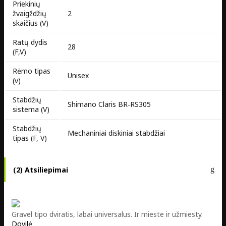
Priekinių
žvaigždžių
2
skaičius (V)
Ratų dydis
28
(F,V)
Rėmo tipas
Unisex
(v)
Stabdžių
Shimano Claris BR‑RS305
sistema (V)
Stabdžių
Mechaniniai diskiniai stabdžiai
tipas (F, V)
(2) Atsiliepimai
Gravel tipo dviratis, labai universalus. Ir mieste ir užmiesty.
Dovilė