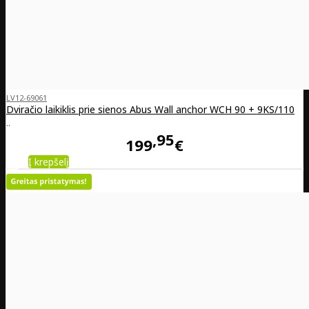
LV12-69061
Dviračio laikiklis prie sienos Abus Wall anchor WCH 90 + 9KS/110
..
95
199
€
Į krepšelį