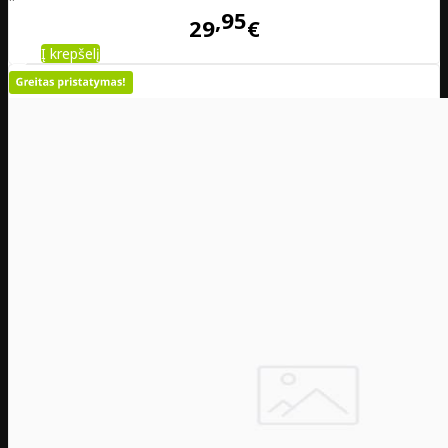
95
29
€
Į krepšelį