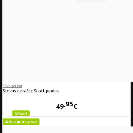
EE02-421190
Stovas dviračiui Scott juodas
..
95
49
€
Į krepšelį