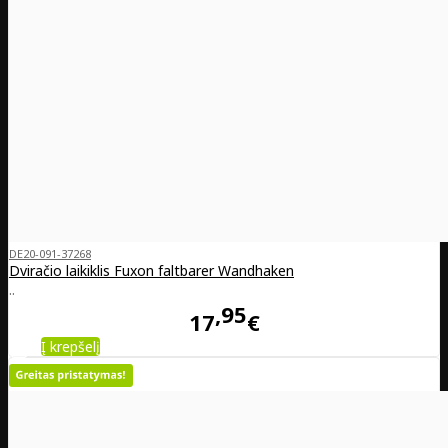
DE20-091-37268
Dviračio laikiklis Fuxon faltbarer Wandhaken
..
95
17
€
Į krepšelį