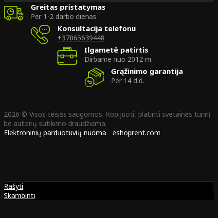
Greitas pristatymas
Per 1-2 darbo dienas
Konsultacija telefonu
+37065639448
Ilgametė patirtis
Dirbame nuo 2012 m.
Grąžinimo garantija
Per 14 d.d.
2026 © Visos teisės saugomos. Kopijuoti, platinti svetainės turinį
be autorių sutikimo draudžiama.
Elektroninių parduotuvių nuoma
-
eshoprent.com
Rašyti
Skambinti