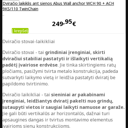
Dviračio laikiklis ant sienos Abus Wall anchor WCH 90 + ACH
9KS/110 TwinChain
..
95
249
€
Į krepšelį
Dviračio stovai-laikikliai
Dviračio stovai - tai
grindiniai įrenginiai, skirti
dviračiui stabiliai pastatyti ir išlaikyti vertikalią
padėtį įvairiose erdvėse
. Jie tinka skirtingiems ratų
pločiams, pasižymi tvirta metalo konstrukcija, padeda
sutvarkyti laikymo vietą ir leidžia pastatyti dviratį be
papildomo tvirtinimo.
Dviračio laikikliai - tai
sieniniai ar pakabinami
įrenginiai, leidžiantys dviratį pakelti nuo grindų,
sutaupyti vietos ir saugiai laikyti namuose ar garaže.
Jie gali būti vertikalūs ar horizontalūs, dažnai turi
apsaugines dangas ir tvirtus montavimo elementus
įvairioms sienų konstrukcijoms.