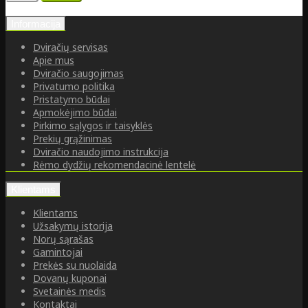
Informacija
Dviračių servisas
Apie mus
Dviračio saugojimas
Privatumo politika
Pristatymo būdai
Apmokėjimo būdai
Pirkimo sąlygos ir taisyklės
Prekių grąžinimas
Dviračio naudojimo instrukcija
Rėmo dydžių rekomendacinė lentelė
Klientams
Klientams
Užsakymų istorija
Norų sąrašas
Gamintojai
Prekės su nuolaida
Dovanų kuponai
Svetainės medis
Kontaktai