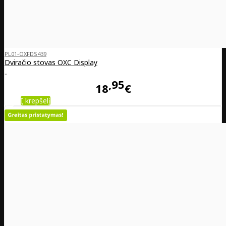
PL01-OXFDS439
Dviračio stovas OXC Display
..
95
18
€
Į krepšelį