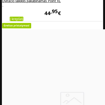
Dviračio laikiklis pakabinamas Point XL
..
95
44
€
Į krepšelį