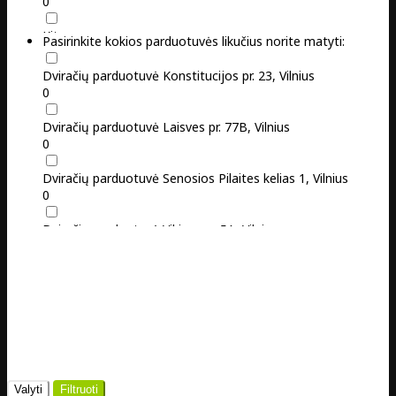
0
Kita
Pasirinkite kokios parduotuvės likučius norite matyti:
0
Dviračių parduotuvė Konstitucijos pr. 23, Vilnius
OXC
0
0
Dviračių parduotuvė Laisves pr. 77B, Vilnius
Scott
0
0
Dviračių parduotuvė Senosios Pilaites kelias 1, Vilnius
0
Dviračių parduotuvė Vikingų g. 5A, Vilnius
0
Valyti
Filtruoti