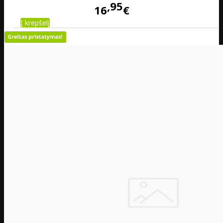
95
16
€
Į krepšelį