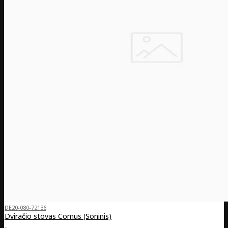
DE20-080-72136
Dviračio stovas Comus (Soninis)
..