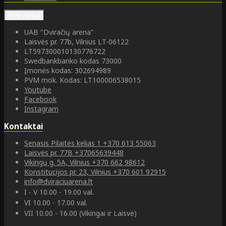
Rekvizitai
UAB "Dviračių arena"
Laisvės pr. 77b, Vilnius LT-06122
LT597300010130776722
Swedbankbanko kodas 73000
Įmonės kodas: 302694989
PVM mok. Kodas: LT100006538015
Youtube
Facebook
Instagram
Kontaktai
Senasis Pilaitės kelias 1
+370 613 55063
Laisvės pr. 77B
+37065639448
Vikingų g. 5A, Vilnius
+370 662 98612
Konstitucijos pr. 23, Vilnius
+370 601 92915
info@dviraciuarena.lt
I - V 10.00 - 19.00 val.
VI 10.00 - 17.00 val.
VII 10.00 - 16.00 (Vikingai ir Laisvė)