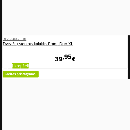
DE20-080-70101
Dviračių sieninis laikiklis Point Duo XL
..
95
39
€
Į krepšelį