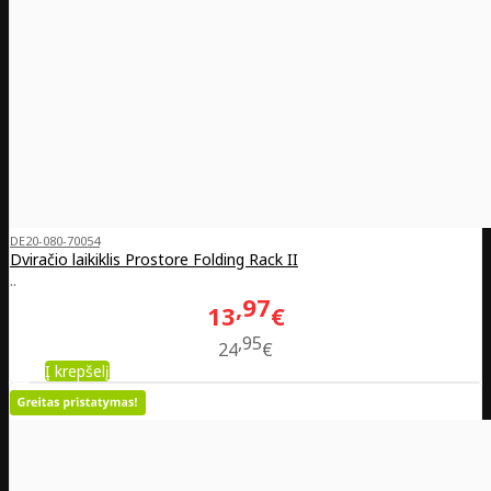
DE20-080-70054
Dviračio laikiklis Prostore Folding Rack II
..
97
13
€
95
24
€
Į krepšelį