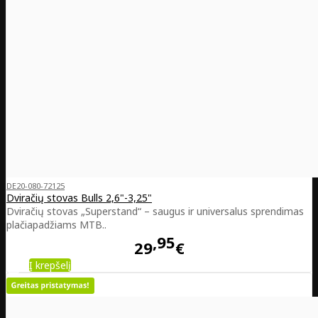
DE20-080-72125
Dviračių stovas Bulls 2,6"-3,25"
Dviračių stovas „Superstand“ – saugus ir universalus sprendimas
plačiapadžiams MTB..
95
29
€
Į krepšelį