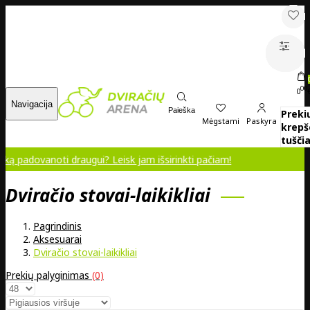
00
0
Navigacija
Paieška
Preki
Mėgstami
Paskyra
krepš
tuščia
ovanoti draugui? Leisk jam išsirinkti pačiam!
Dviračio stovai-laikikliai
Pagrindinis
Aksesuarai
Dviračio stovai-laikikliai
Prekių palyginimas
(0)