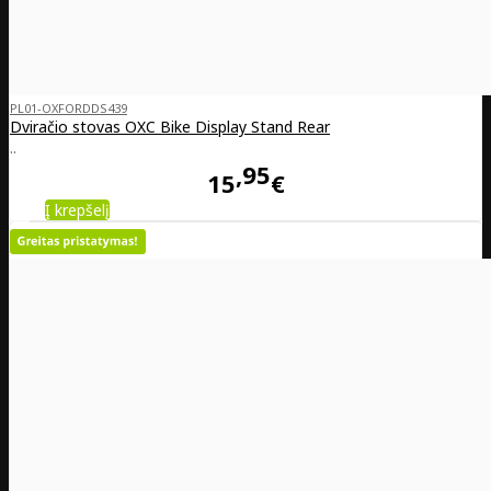
PL01-OXFORDDS439
Dviračio stovas OXC Bike Display Stand Rear
..
95
15
€
Į krepšelį