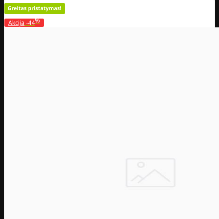
%
Akcija
-44