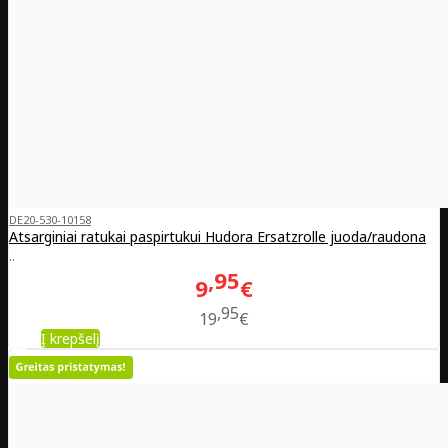
DE20-530-10158
Atsarginiai ratukai paspirtukui Hudora Ersatzrolle juoda/raudona
..
95
9
€
95
19
€
Į krepšelį