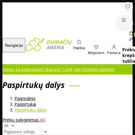
00
0
Navigacija
Paieška
Preki
Mėgstami
Paskyra
krepš
tuščia
ką padovanoti draugui? Leisk jam išsirinkti pačiam!
Paspirtukų dalys
Pagrindinis
Paspirtukai
Paspirtukų dalys
Prekių palyginimas
(0)