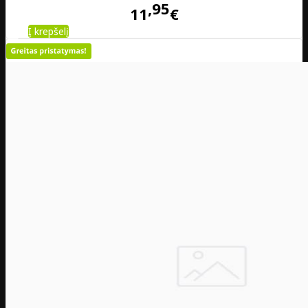
95
11
€
Į krepšelį