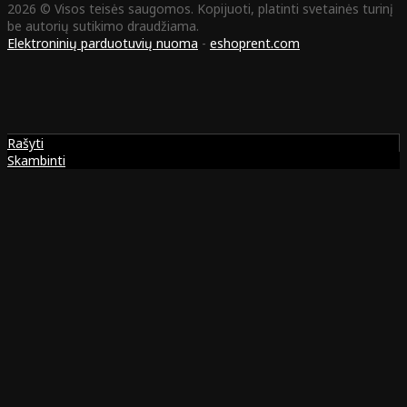
2026 © Visos teisės saugomos. Kopijuoti, platinti svetainės turinį
be autorių sutikimo draudžiama.
Elektroninių parduotuvių nuoma
-
eshoprent.com
Rašyti
Skambinti