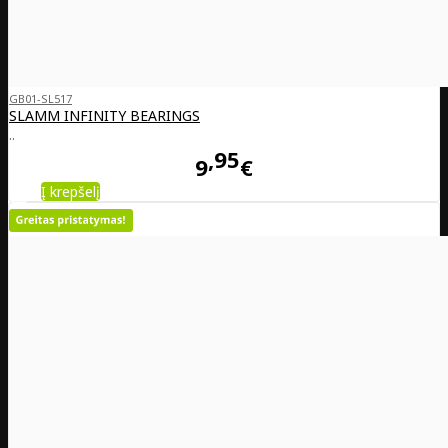
GB01-SL517
SLAMM INFINITY BEARINGS
..
95
9
€
Į krepšelį