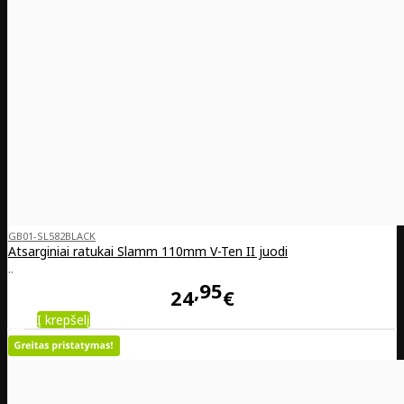
GB01-SL582BLACK
Atsarginiai ratukai Slamm 110mm V-Ten II juodi
..
95
24
€
Į krepšelį