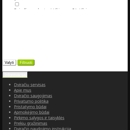
Dviračių parduotuvė Vikingų g. 5A, Vilnius
0
Valyti
Filtruoti
Informacija
Dviračių servisas
Apie mus
Dviračio saugojimas
Privatumo politika
Pristatymo būdai
Apmokėjimo būdai
Pirkimo sąlygos ir taisyklės
Prekių grąžinimas
Dviračio naudojimo instrukcija