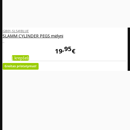
GB01-SL541BLUE
SLAMM CYLINDER PEGS mėlyni
..
95
19
€
Į krepšelį