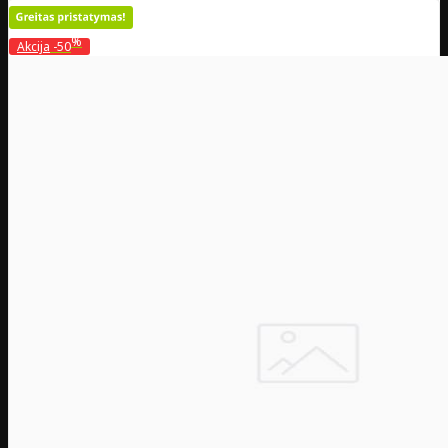
%
Akcija
-50