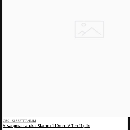
GB01-SL582TITANIUM
Atsarginiai ratukai Slamm 110mm V-Ten II pilki