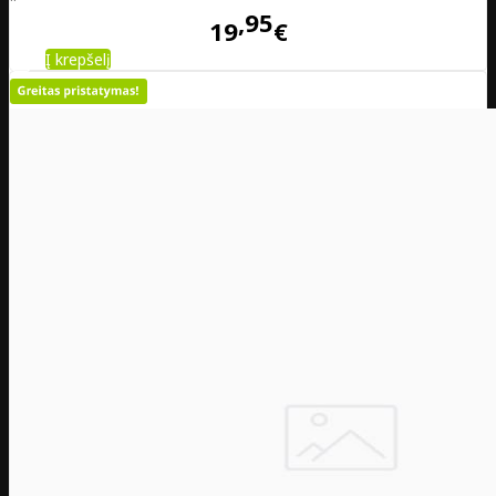
95
19
€
Į krepšelį