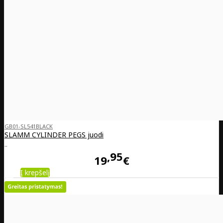
GB01-SL541BLACK
SLAMM CYLINDER PEGS juodi
..
95
19
€
Į krepšelį