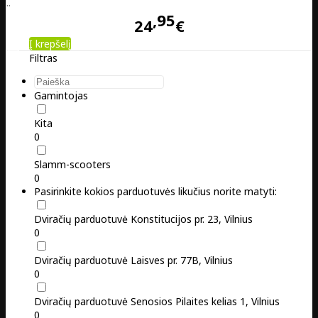
..
95
24
€
Į krepšelį
Filtras
Gamintojas
Kita
0
Slamm-scooters
0
Pasirinkite kokios parduotuvės likučius norite matyti:
Dviračių parduotuvė Konstitucijos pr. 23, Vilnius
0
Dviračių parduotuvė Laisves pr. 77B, Vilnius
0
Dviračių parduotuvė Senosios Pilaites kelias 1, Vilnius
0