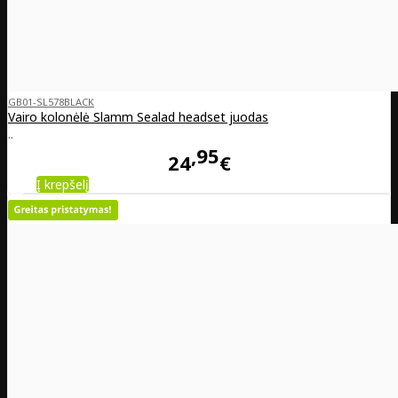
GB01-SL578BLACK
Vairo kolonėlė Slamm Sealad headset juodas
..
95
24
€
Į krepšelį