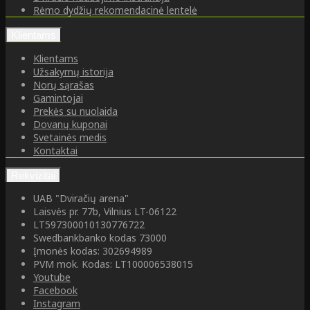
Rėmo dydžių rekomendacinė lentelė
Klientams
Klientams
Užsakymų istorija
Norų sąrašas
Gamintojai
Prekės su nuolaida
Dovanų kuponai
Svetainės medis
Kontaktai
Rekvizitai
UAB "Dviračių arena"
Laisvės pr. 77b, Vilnius LT-06122
LT597300010130776722
Swedbankbanko kodas 73000
Įmonės kodas: 302694989
PVM mok. Kodas: LT100006538015
Youtube
Facebook
Instagram