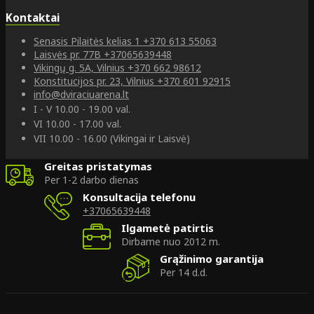
Kontaktai
Senasis Pilaitės kelias 1
+370 613 55063
Laisvės pr. 77B
+37065639448
Vikingų g. 5A, Vilnius
+370 662 98612
Konstitucijos pr. 23, Vilnius
+370 601 92915
info@dviraciuarena.lt
I - V 10.00 - 19.00 val.
VI 10.00 - 17.00 val.
VII 10.00 - 16.00 (Vikingai ir Laisvė)
Greitas pristatymas
Per 1-2 darbo dienas
Konsultacija telefonu
+37065639448
Ilgametė patirtis
Dirbame nuo 2012 m.
Grąžinimo garantija
Per 14 d.d.