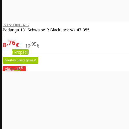
LV12-11100066.02
Padanga 18" Schwalbe R Black Jack s/s 47-355
..
76
8
€
95
10
€
Į krepšelį
%
Akcija
-46