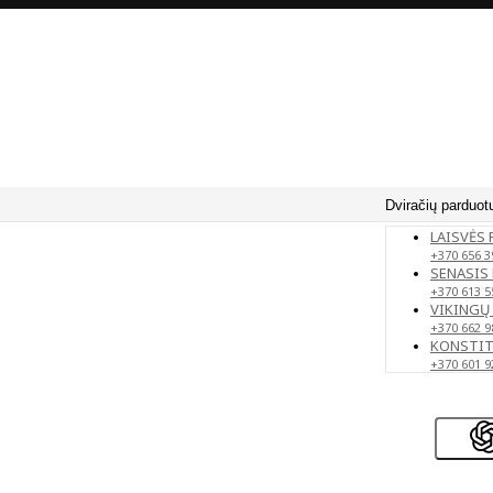
Dviračių parduot
LAISVĖS 
+370 656 3
SENASIS 
+370 613 5
VIKINGŲ 
+370 662 9
KONSTITU
+370 601 9