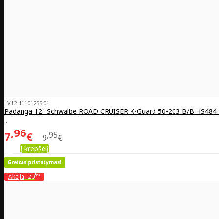
LV12-11101255.01
Padanga 12" Schwalbe ROAD CRUISER K-Guard 50-203 B/B HS484
..
96
7
€
95
9
€
Į krepšelį
%
Akcija
-20