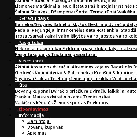
Akiniai
Antbačiai
Apsaugos
Batai
Kelnės
Kojinės
Liemenės
Marškinėliai
Nuo lietaus
Pašiltintojai
Pirštinės
P
Šalmai
Striukės , Džemperiai
Šortai
Termo rūbai
Vaikiška
Dviračių dalys
Balneliai/Sėdynės
Balnelio iškyšos
Elektrinių dviračių daly
Pedalai
Perjungėjai ir rankenėlės
Ratai/Ratlankiai
Stabdži
Trosai/Šarvai
Vairai
Vairo iškyšos
Vairo juostos
Vairo kol
Paspirtukai
Elektriniai paspirtukai
Elektrinių paspirtukų dalys ir akse
Paspirtukų dalys
Triukiniai paspirtukai
Aksesuarai
Akiniai
Apsaugos dviračiui
Atraminės kojelės
Bagažinės
D
Gertuvės
Kompiuteriai & Pulsometrai
Krepšiai & kuprinės
Spynos/užraktai
Telefonų/žemėlapių laikikliai
Veidrodėlia
Kita
Dovanų kuponai
Dviračio priežiūra
Dviračių laikikliai aut
Įrankiai
Maistas dviratininkams
Treniruokliai
Vaikiškos kėdutės
Žiemos sportas
Priekabos
Išpardavimas
Informacija
Gamintojai
Dovanų kuponas
Apie mus