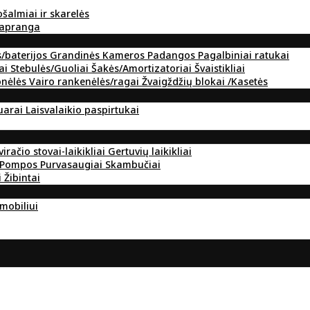
ošalmiai ir skarelės
 apranga
s/baterijos
Grandinės
Kameros
Padangos
Pagalbiniai ratukai
ai
Stebulės/Guoliai
Šakės/Amortizatoriai
Švaistikliai
onėlės
Vairo rankenėlės/ragai
Žvaigždžių blokai /Kasetės
suarai
Laisvalaikio paspirtukai
viračio stovai-laikikliai
Gertuvių laikikliai
Pompos
Purvasaugiai
Skambučiai
i
Žibintai
omobiliui