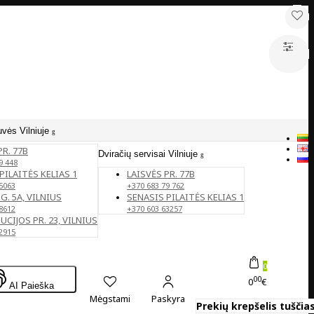
uvės Vilniuje
PR. 77B
Dviračių servisai Vilniuje
9 448
PILAITĖS KELIAS 1
LAISVĖS PR. 77B
5063
+370 683 79 762
G. 5A, VILNIUS
SENASIS PILAITĖS KELIAS 1
8612
+370 603 63257
CIJOS PR. 23, VILNIUS
2915
0
00
0
€
AI Paieška
Mėgstami
Paskyra
Prekių krepšelis tuščias