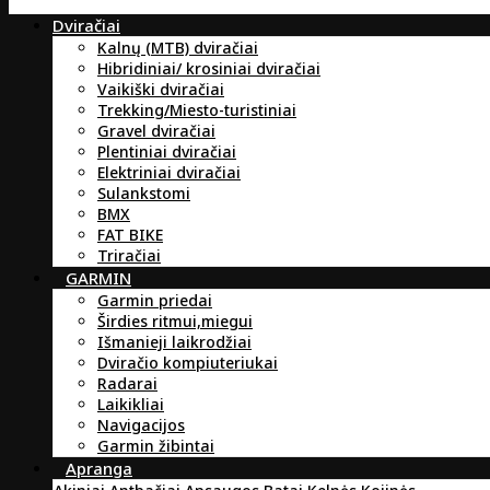
Dviračiai
Kalnų (MTB) dviračiai
Hibridiniai/ krosiniai dviračiai
Vaikiški dviračiai
Trekking/Miesto-turistiniai
Gravel dviračiai
Plentiniai dviračiai
Elektriniai dviračiai
Sulankstomi
BMX
FAT BIKE
Triračiai
GARMIN
Garmin priedai
Širdies ritmui,miegui
Išmanieji laikrodžiai
Dviračio kompiuteriukai
Radarai
Laikikliai
Navigacijos
Garmin žibintai
Apranga