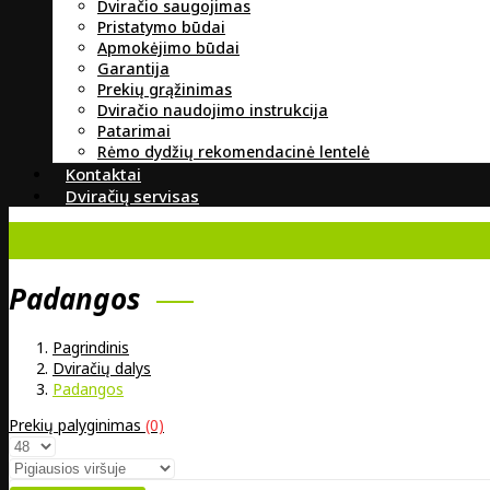
Dviračio saugojimas
Pristatymo būdai
Apmokėjimo būdai
Garantija
Prekių grąžinimas
Dviračio naudojimo instrukcija
Patarimai
Rėmo dydžių rekomendacinė lentelė
Kontaktai
Dviračių servisas
Padangos
Pagrindinis
Dviračių dalys
Padangos
Prekių palyginimas
(0)