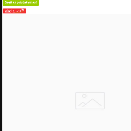
%
Akcija
-20