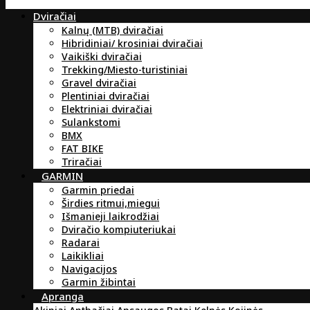
Dviračiai
Kalnų (MTB) dviračiai
Hibridiniai/ krosiniai dviračiai
Vaikiški dviračiai
Trekking/Miesto-turistiniai
Gravel dviračiai
Plentiniai dviračiai
Elektriniai dviračiai
Sulankstomi
BMX
FAT BIKE
Triračiai
GARMIN
Garmin priedai
Širdies ritmui,miegui
Išmanieji laikrodžiai
Dviračio kompiuteriukai
Radarai
Laikikliai
Navigacijos
Garmin žibintai
Apranga