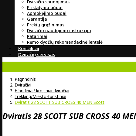
Dviračio saugojimas
Pristatymo būdai
Apmokėjimo būdai
Garantija
Prekių grąžinimas
Dviračio naudojimo instrukcija
Patarimai
Rėmo dydžių rekomendacinė lentelė
Kontaktai
Dviračių servisas
Pagrindinis
Dviračiai
Hibridiniai/ krosiniai dviračiai
Trekking/Miesto-turistiniai
Dviratis 28 SCOTT SUB CROSS 40 MEN Scott
Dviratis 28 SCOTT SUB CROSS 40 ME