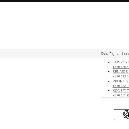
Dviračių parduot
LAISVĖS 
+370 656 3
SENASIS 
+370 613 5
VIKINGŲ 
+370 662 9
KONSTITU
+370 601 9