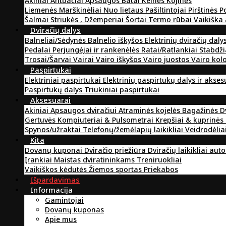
Akiniai
Antbačiai
Apsaugos
Batai
Kelnės
Kojinės
Liemenės
Marškinėliai
Nuo lietaus
Pašiltintojai
Pirštinės
P
Šalmai
Striukės , Džemperiai
Šortai
Termo rūbai
Vaikiška
Dviračių dalys
Balneliai/Sėdynės
Balnelio iškyšos
Elektrinių dviračių daly
Pedalai
Perjungėjai ir rankenėlės
Ratai/Ratlankiai
Stabdži
Trosai/Šarvai
Vairai
Vairo iškyšos
Vairo juostos
Vairo kol
Paspirtukai
Elektriniai paspirtukai
Elektrinių paspirtukų dalys ir akse
Paspirtukų dalys
Triukiniai paspirtukai
Aksesuarai
Akiniai
Apsaugos dviračiui
Atraminės kojelės
Bagažinės
D
Gertuvės
Kompiuteriai & Pulsometrai
Krepšiai & kuprinės
Spynos/užraktai
Telefonų/žemėlapių laikikliai
Veidrodėlia
Kita
Dovanų kuponai
Dviračio priežiūra
Dviračių laikikliai aut
Įrankiai
Maistas dviratininkams
Treniruokliai
Vaikiškos kėdutės
Žiemos sportas
Priekabos
Išpardavimas
Informacija
Gamintojai
Dovanų kuponas
Apie mus