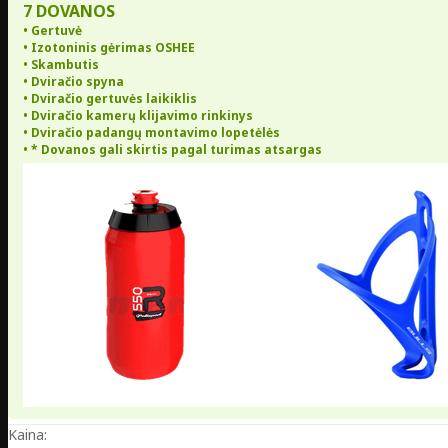
7 DOVANOS
• Gertuvė
• Izotoninis gėrimas OSHEE
• Skambutis
• Dviračio spyna
• Dviračio gertuvės laikiklis
• Dviračio kamerų klijavimo rinkinys
• Dviračio padangų montavimo lopetėlės
• * Dovanos gali skirtis pagal turimas atsargas
Kaina: