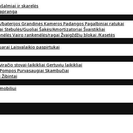
ošalmiai ir skarelės
 apranga
s/baterijos
Grandinės
Kameros
Padangos
Pagalbiniai ratukai
ai
Stebulės/Guoliai
Šakės/Amortizatoriai
Švaistikliai
onėlės
Vairo rankenėlės/ragai
Žvaigždžių blokai /Kasetės
suarai
Laisvalaikio paspirtukai
viračio stovai-laikikliai
Gertuvių laikikliai
Pompos
Purvasaugiai
Skambučiai
i
Žibintai
omobiliui