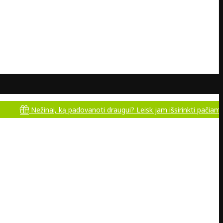
Nežinai, ką padovanoti draugui? Leisk jam išsirinkti pačiam!