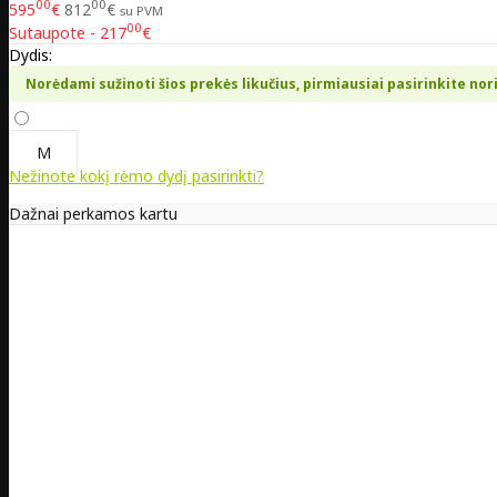
00
00
595
€
812
€
su PVM
00
Sutaupote - 217
€
Dydis:
Norėdami sužinoti šios prekės likučius, pirmiausiai pasirinkite nor
M
Nežinote kokį rėmo dydį pasirinkti?
Dažnai perkamos kartu