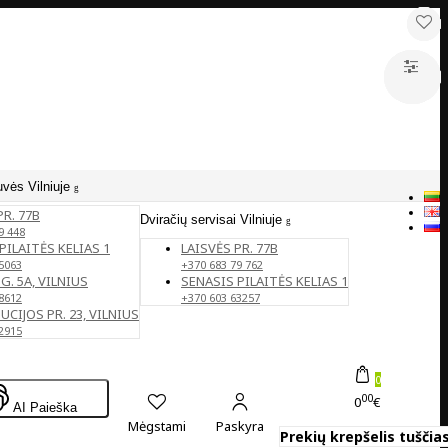
uvės Vilniuje
PR. 77B
Dviračių servisai Vilniuje
9 448
PILAITĖS KELIAS 1
LAISVĖS PR. 77B
5063
+370 683 79 762
G. 5A, VILNIUS
SENASIS PILAITĖS KELIAS 1
8612
+370 603 63257
CIJOS PR. 23, VILNIUS
2915
0
00
0
€
AI Paieška
Mėgstami
Paskyra
Prekių krepšelis tuščias