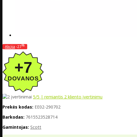
%
Akcija
-27
5
/5 | remiantis
2
kliento įvertinimu
Prekės kodas:
EE02-290702
Barkodas:
7615523528714
Gamintojas:
Scott