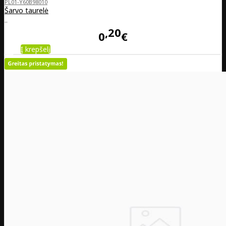
PL01-Y60B98010
Šarvo taurelė
..
20
0
€
Į krepšelį