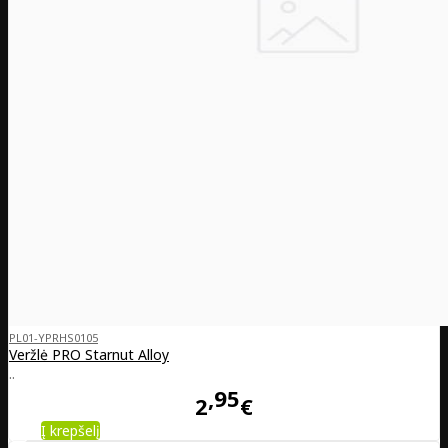
PL01-YPRHS0105
Veržlė PRO Starnut Alloy
..
95
2
€
Į krepšelį