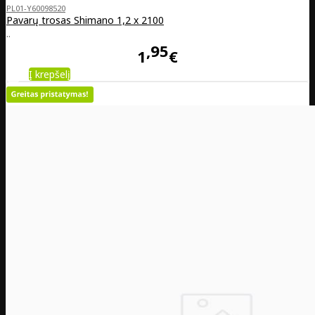
PL01-Y60098520
Pavarų trosas Shimano 1,2 x 2100
..
95
1
€
Į krepšelį