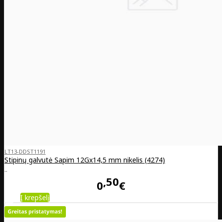
LT13-DDST1191
Stipinų galvutė Sapim 12Gx14,5 mm nikelis (4274)
..
50
0
€
Į krepšelį