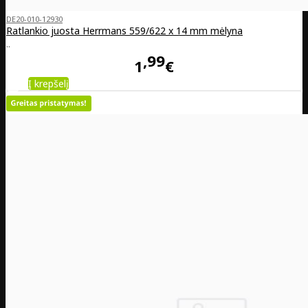
DE20-010-12930
Ratlankio juosta Herrmans 559/622 x 14 mm mėlyna
..
99
1
€
Į krepšelį