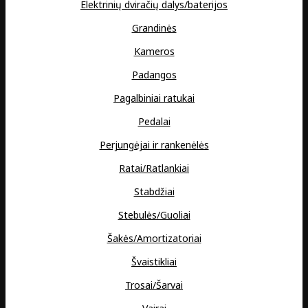
Elektrinių dviračių dalys/baterijos
Grandinės
Kameros
Padangos
Pagalbiniai ratukai
Pedalai
Perjungėjai ir rankenėlės
Ratai/Ratlankiai
Stabdžiai
Stebulės/Guoliai
Šakės/Amortizatoriai
Švaistikliai
Trosai/Šarvai