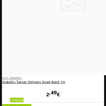
PL01-Y80900011
Stabdžių Šarvas Shimano Road Black 1m
..
49
2
€
Į krepšelį