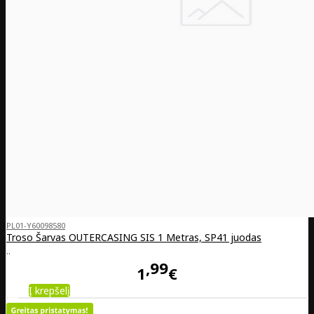
PL01-Y60098580
Troso Šarvas OUTERCASING SIS 1 Metras, SP41 juodas
..
99
1
€
Į krepšelį