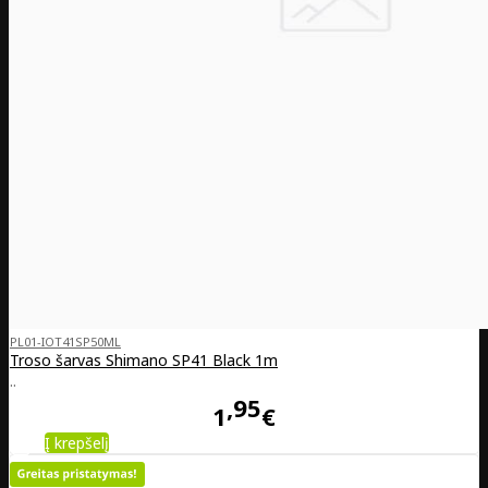
PL01-IOT41SP50ML
Troso šarvas Shimano SP41 Black 1m
..
95
1
€
Į krepšelį