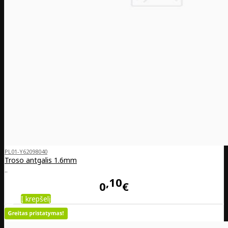
PL01-Y62098040
Troso antgalis 1.6mm
..
10
0
€
Į krepšelį