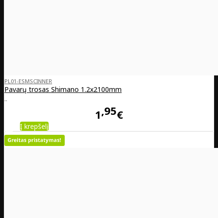
PL01-ESMSCINNER
Pavarų trosas Shimano 1.2x2100mm
..
95
1
€
Į krepšelį