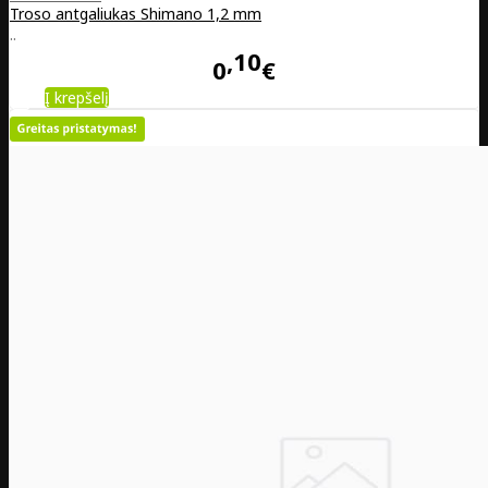
Troso antgaliukas Shimano 1,2 mm
..
10
0
€
Į krepšelį