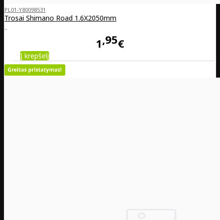
PL01-Y80098531
Trosai Shimano Road 1.6X2050mm
..
95
1
€
Į krepšelį