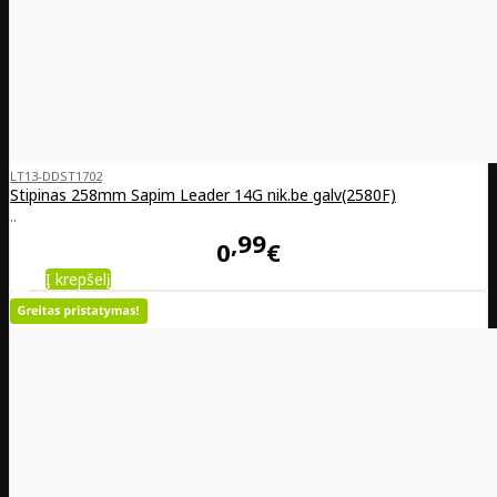
LT13-DDST1702
Stipinas 258mm Sapim Leader 14G nik.be galv(2580F)
..
99
0
€
Į krepšelį