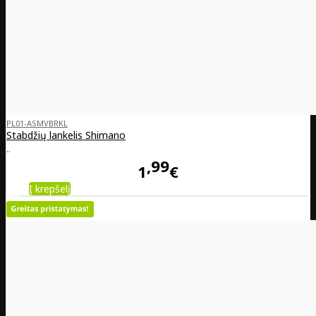
PL01-ASMVBRKL
Stabdžių lankelis Shimano
..
99
1
€
Į krepšelį