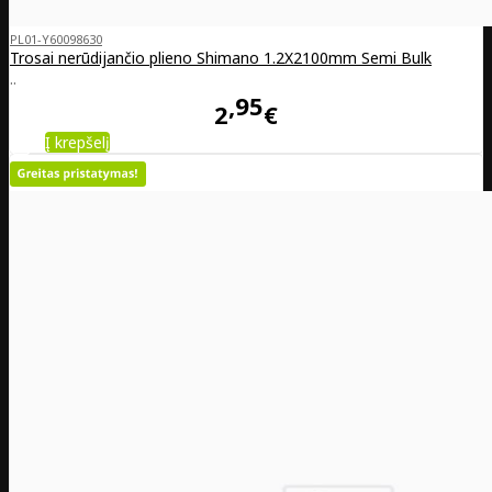
PL01-Y60098630
Trosai nerūdijančio plieno Shimano 1.2X2100mm Semi Bulk
..
95
2
€
Į krepšelį