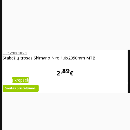
PL01-Y80098551
Stabdžių trosas Shimano Niro 1.6x2050mm MTB
..
89
2
€
Į krepšelį