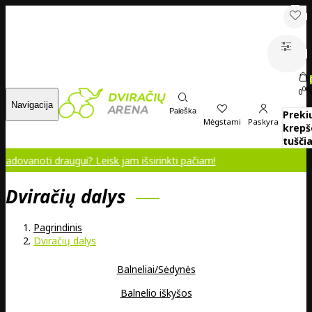
00
0
Navigacija
Paieška
Preki
Mėgstami
Paskyra
krepš
tuščia
i draugui? Leisk jam išsirinkti pačiam!
Dviračių dalys
Pagrindinis
Dviračių dalys
Balneliai/Sėdynės
Balnelio iškyšos