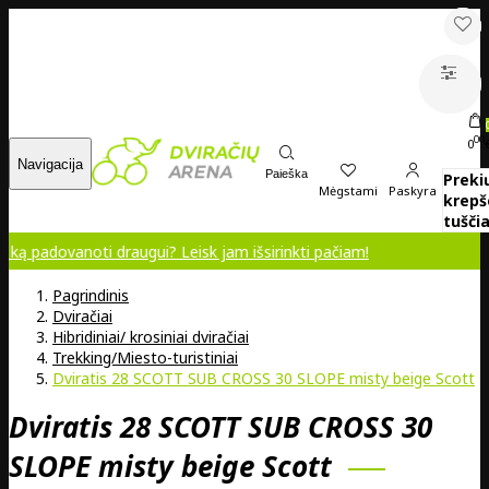
00
0
Navigacija
Paieška
Preki
Mėgstami
Paskyra
krepš
tuščia
ti draugui? Leisk jam išsirinkti pačiam!
Pagrindinis
Dviračiai
Hibridiniai/ krosiniai dviračiai
Trekking/Miesto-turistiniai
Dviratis 28 SCOTT SUB CROSS 30 SLOPE misty beige Scott
Dviratis 28 SCOTT SUB CROSS 30
SLOPE misty beige Scott