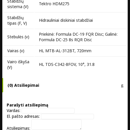
Stabdžių
Tektro HDM275
sistema (V)
Stabdžių
Hidrauliniai diskiniai stabdžiai
tipas (F, V)
Priekinė: Formula DC-19 FQR Disc; Galinė:
Stebulės (v)
Formula DC-25 8s RQR Disc
Vairas (v)
HL MTB-AL-312BT, 720mm
Vairo iškyša
HL TDS-C342-8FOV, 10°, 31.8
(V)
(0) Atsiliepimai
Parašyti atsiliepimą
Vardas:
El. pašto adresas:
Atsiliepimas: