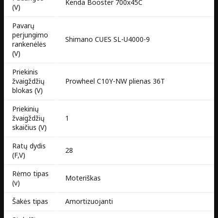
Kenda Booster 700x45C
(V)
Pavarų
perjungimo
Shimano CUES SL-U4000-9
rankenėlės
(V)
Priekinis
žvaigždžių
Prowheel C10Y-NW plienas 36T
blokas (V)
Priekinių
žvaigždžių
1
skaičius (V)
Ratų dydis
28
(F,V)
Rėmo tipas
Moteriškas
(v)
Šakės tipas
Amortizuojanti