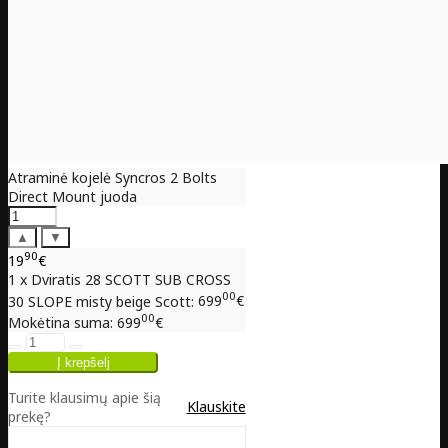
Atraminė kojelė Syncros 2 Bolts
Direct Mount juoda
▲
▼
90
19
€
1 x Dviratis 28 SCOTT SUB CROSS
00
30 SLOPE misty beige Scott:
699
€
00
Mokėtina suma:
699
€
Turite klausimų apie šią
Klauskite
prekę?