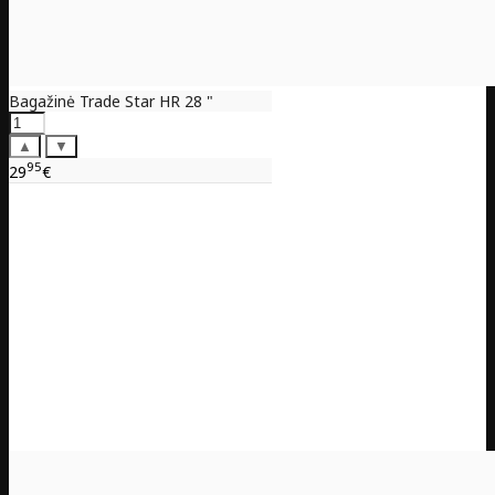
Bagažinė Trade Star HR 28 "
▲
▼
95
29
€