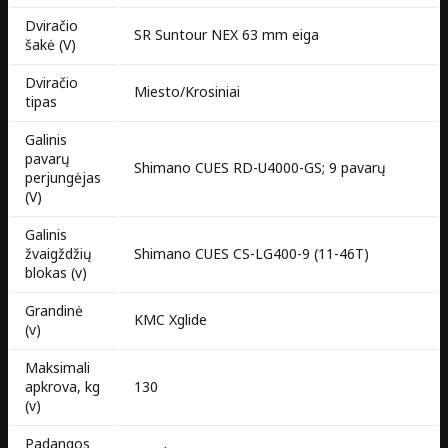
Dviračio
SR Suntour NEX 63 mm eiga
šakė (V)
Dviračio
Miesto/Krosiniai
tipas
Galinis
pavarų
Shimano CUES RD-U4000-GS; 9 pavarų
perjungėjas
(V)
Galinis
žvaigždžių
Shimano CUES CS-LG400-9 (11-46T)
blokas (v)
Grandinė
KMC Xglide
(v)
Maksimali
apkrova, kg
130
(v)
Padangos