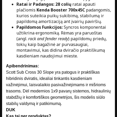
Ratai ir Padangos:
28 colių
ratai apauti
plačiomis
Kenda Booster 700x45C
padangomis,
kurios suteikia puikų sukibimą, stabilumą ir
papildomą amortizaciją ant įvairių paviršių.
Papildomos Funkcijos:
Syncros komponentai
užtikrina ergonomiką. Rėmas yra paruoštas
(angl.
rack and fender ready
) papildomų priedų,
tokių kaip bagažinė ar purvasaugiai,
montavimui, kas didina dviračio praktiškumą
kasdieniam naudojimui mieste.
Apibendrinimas:
Scott Sub Cross 30 Slope yra patogus ir praktiškas
hibridinis dviratis, idealiai tinkantis kasdieniam
važinėjimui, laisvalaikio pasivažinėjimams ir mišrioms
trasoms. Dėl modernios 1x9 pavarų sistemos, hidraulinių
stabdžių ir komfortiškos geometrijos, šis modelis siūlo
stabilų valdymą ir patikimumą.
DUK
Kas tai per produktas?