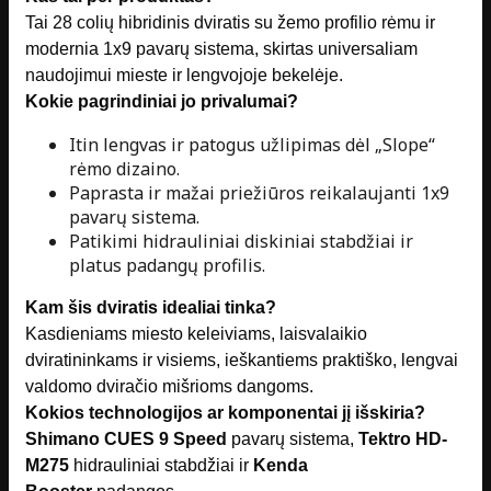
Tai 28 colių hibridinis dviratis su žemo profilio rėmu ir
modernia 1x9 pavarų sistema, skirtas universaliam
naudojimui mieste ir lengvojoje bekelėje.
Kokie pagrindiniai jo privalumai?
Itin lengvas ir patogus užlipimas dėl „Slope“
rėmo dizaino.
Paprasta ir mažai priežiūros reikalaujanti 1x9
pavarų sistema.
Patikimi hidrauliniai diskiniai stabdžiai ir
platus padangų profilis.
Kam šis dviratis idealiai tinka?
Kasdieniams miesto keleiviams, laisvalaikio
dviratininkams ir visiems, ieškantiems praktiško, lengvai
valdomo dviračio mišrioms dangoms.
Kokios technologijos ar komponentai jį išskiria?
Shimano CUES 9 Speed
pavarų sistema,
Tektro HD-
M275
hidrauliniai stabdžiai ir
Kenda