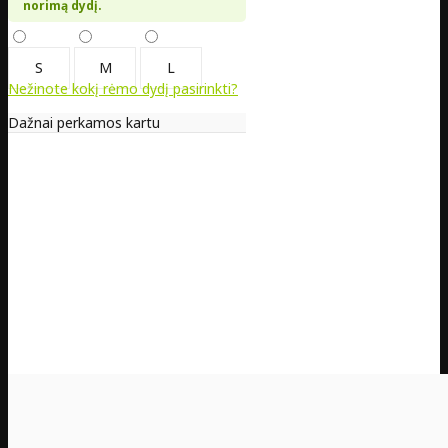
norimą dydį.
S
M
L
Nežinote kokį rėmo dydį pasirinkti?
Dažnai perkamos kartu