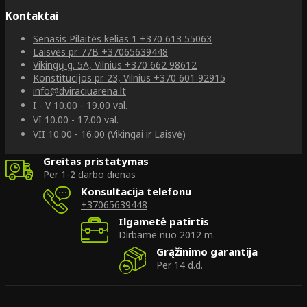
Kontaktai
Senasis Pilaitės kelias 1
+370 613 55063
Laisvės pr. 77B
+37065639448
Vikingų g. 5A, Vilnius
+370 662 98612
Konstitucijos pr. 23, Vilnius
+370 601 92915
info@dviraciuarena.lt
I - V 10.00 - 19.00 val.
VI 10.00 - 17.00 val.
VII 10.00 - 16.00 (Vikingai ir Laisvė)
Greitas pristatymas
Per 1-2 darbo dienas
Konsultacija telefonu
+37065639448
Ilgametė patirtis
Dirbame nuo 2012 m.
Grąžinimo garantija
Per 14 d.d.