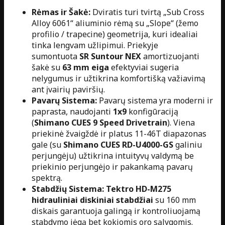
Rėmas ir Šakė:
Dviratis turi tvirtą „Sub Cross
Alloy 6061“ aliuminio rėmą su „Slope“ (žemo
profilio / trapecine) geometrija, kuri idealiai
tinka lengvam užlipimui. Priekyje
sumontuota
SR Suntour NEX
amortizuojanti
šakė su
63 mm eiga
efektyviai sugeria
nelygumus ir užtikrina komfortišką važiavimą
ant įvairių paviršių.
Pavarų Sistema:
Pavarų sistema yra moderni ir
paprasta, naudojanti
1x9
konfigūraciją
(
Shimano CUES 9 Speed Drivetrain
). Viena
priekinė žvaigždė ir platus 11-46T diapazonas
gale (su
Shimano CUES RD-U4000-GS
galiniu
perjungėju) užtikrina intuityvų valdymą be
priekinio perjungėjo ir pakankamą pavarų
spektrą.
Stabdžių Sistema:
Tektro HD-M275
hidrauliniai diskiniai stabdžiai
su 160 mm
diskais garantuoja galingą ir kontroliuojamą
stabdymo jėgą bet kokiomis oro sąlygomis.