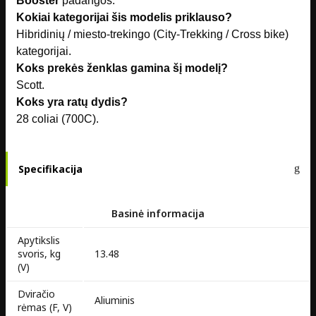
Booster
padangos.
Kokiai kategorijai šis modelis priklauso?
Hibridinių / miesto-trekingo (City-Trekking / Cross bike)
kategorijai.
Koks prekės ženklas gamina šį modelį?
Scott.
Koks yra ratų dydis?
28 coliai (700C).
Specifikacija
Basinė informacija
Apytikslis
svoris, kg
13.48
(V)
Dviračio
Aliuminis
rėmas (F, V)