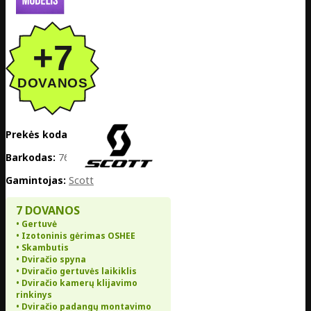
Prekės kodas:
EE02-425384-8335
Barkodas:
7616185386254
Gamintojas:
Scott
7 DOVANOS
• Gertuvė
• Izotoninis gėrimas OSHEE
• Skambutis
• Dviračio spyna
• Dviračio gertuvės laikiklis
• Dviračio kamerų klijavimo
rinkinys
• Dviračio padangų montavimo