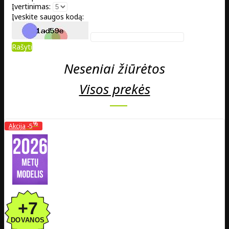
Įvertinimas:
Įveskite saugos kodą:
Rašyti
Neseniai žiūrėtos
Visos prekės
%
Akcija
-5