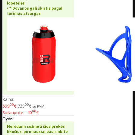
lopetėlės
• * Dovanos gali skirtis pagal
turimas atsargas
Kaina:
00
00
699
€
739
€
su PVM
00
Sutaupote - 40
€
Dydis:
Norėdami sužinoti šios prekės
likučius, pirmiausiai pasirinkite