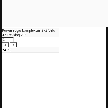
Purvasaugių komplektas SKS Velo
47 Trekking 28"
▲
▼
95
24
€