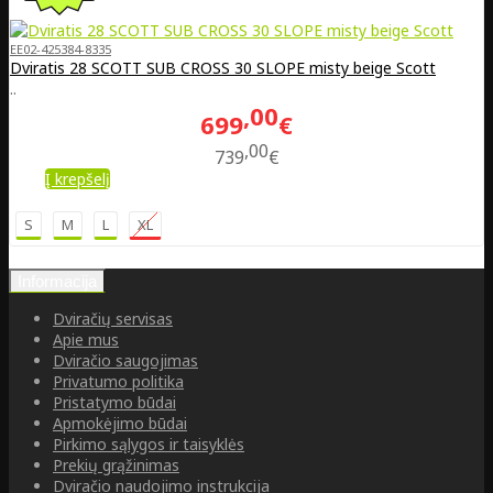
EE02-425384-8335
Dviratis 28 SCOTT SUB CROSS 30 SLOPE misty beige Scott
..
00
699
€
00
739
€
Į krepšelį
S
M
L
XL
Informacija
Dviračių servisas
Apie mus
Dviračio saugojimas
Privatumo politika
Pristatymo būdai
Apmokėjimo būdai
Pirkimo sąlygos ir taisyklės
Prekių grąžinimas
Dviračio naudojimo instrukcija