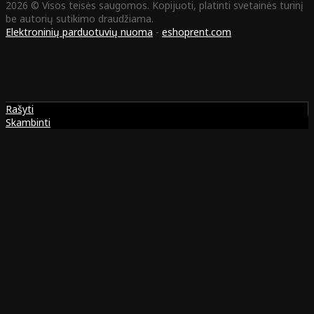
2026 © Visos teisės saugomos. Kopijuoti, platinti svetainės turinį
be autorių sutikimo draudžiama.
Elektroninių parduotuvių nuoma
-
eshoprent.com
Rašyti
Skambinti