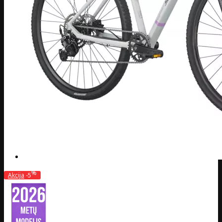
%
Akcija
-5