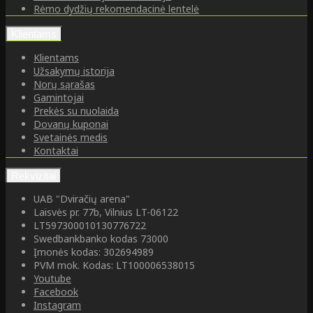
Rėmo dydžių rekomendacinė lentelė
Klientams
Klientams
Užsakymų istorija
Norų sąrašas
Gamintojai
Prekės su nuolaida
Dovanų kuponai
Svetainės medis
Kontaktai
Rekvizitai
UAB "Dviračių arena"
Laisvės pr. 77b, Vilnius LT-06122
LT597300010130776722
Swedbankbanko kodas 73000
Įmonės kodas: 302694989
PVM mok. Kodas: LT100006538015
Youtube
Facebook
Instagram