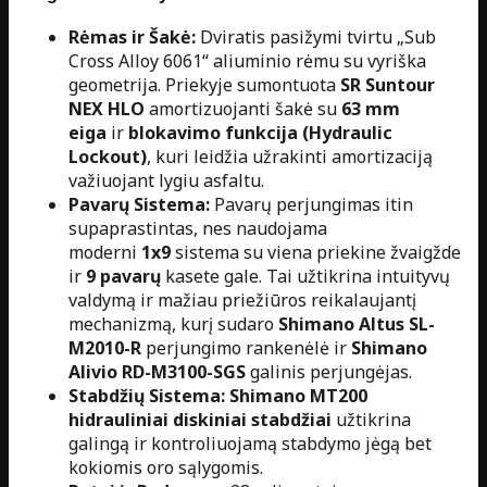
Rėmas ir Šakė:
Dviratis pasižymi tvirtu „Sub
Cross Alloy 6061“ aliuminio rėmu su vyriška
geometrija. Priekyje sumontuota
SR Suntour
NEX HLO
amortizuojanti šakė su
63 mm
eiga
ir
blokavimo funkcija (Hydraulic
Lockout)
, kuri leidžia užrakinti amortizaciją
važiuojant lygiu asfaltu.
Pavarų Sistema:
Pavarų perjungimas itin
supaprastintas, nes naudojama
moderni
1x9
sistema su viena priekine žvaigžde
ir
9 pavarų
kasete gale. Tai užtikrina intuityvų
valdymą ir mažiau priežiūros reikalaujantį
mechanizmą, kurį sudaro
Shimano Altus SL-
M2010-R
perjungimo rankenėlė ir
Shimano
Alivio RD-M3100-SGS
galinis perjungėjas.
Stabdžių Sistema:
Shimano MT200
hidrauliniai diskiniai stabdžiai
užtikrina
galingą ir kontroliuojamą stabdymo jėgą bet
kokiomis oro sąlygomis.