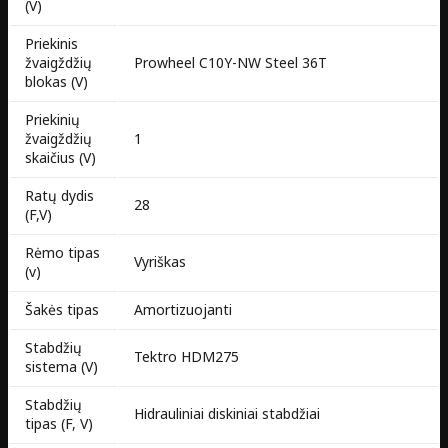
(V)
Priekinis
žvaigždžių
Prowheel C10Y-NW Steel 36T
blokas (V)
Priekinių
žvaigždžių
1
skaičius (V)
Ratų dydis
28
(F,V)
Rėmo tipas
Vyriškas
(v)
Šakės tipas
Amortizuojanti
Stabdžių
Tektro HDM275
sistema (V)
Stabdžių
Hidrauliniai diskiniai stabdžiai
tipas (F, V)