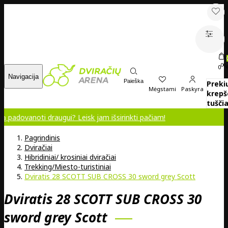
00
0
Navigacija
Paieška
Preki
Mėgstami
Paskyra
krepš
tuščia
i draugui? Leisk jam išsirinkti pačiam!
Pagrindinis
Dviračiai
Hibridiniai/ krosiniai dviračiai
Trekking/Miesto-turistiniai
Dviratis 28 SCOTT SUB CROSS 30 sword grey Scott
Dviratis 28 SCOTT SUB CROSS 30
sword grey Scott