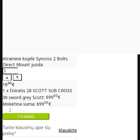
Atraminė kojelė Syncros 2 Bolts
Direct Mount juoda
▲
▼
90
19
€
1 x Dviratis 28 SCOTT SUB CROSS
00
30 sword grey Scott:
699
€
00
Mokėtina suma:
699
€
Turite klausimų apie šią
Klauskite
prekę?