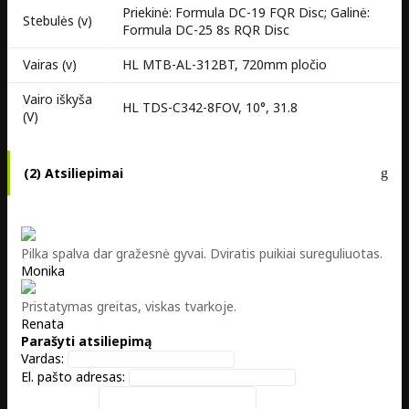
Priekinė: Formula DC-19 FQR Disc; Galinė:
Stebulės (v)
Formula DC-25 8s RQR Disc
Vairas (v)
HL MTB-AL-312BT, 720mm pločio
Vairo iškyša
HL TDS-C342-8FOV, 10°, 31.8
(V)
(2) Atsiliepimai
Pilka spalva dar gražesnė gyvai. Dviratis puikiai sureguliuotas.
Monika
Pristatymas greitas, viskas tvarkoje.
Renata
Parašyti atsiliepimą
Vardas:
El. pašto adresas: