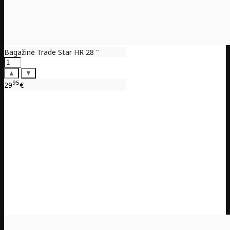
Bagažinė Trade Star HR 28 "
▲
▼
95
29
€