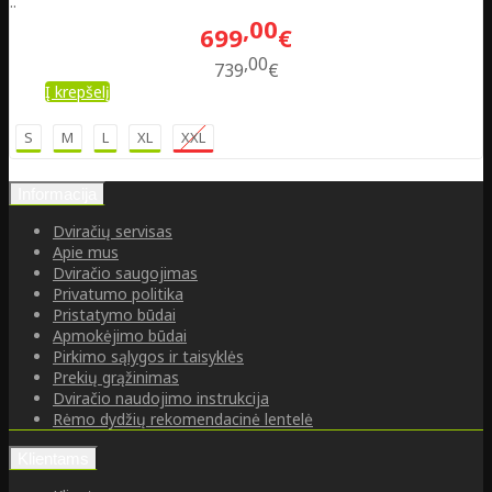
..
00
699
€
00
739
€
Į krepšelį
S
M
L
XL
XXL
Informacija
Dviračių servisas
Apie mus
Dviračio saugojimas
Privatumo politika
Pristatymo būdai
Apmokėjimo būdai
Pirkimo sąlygos ir taisyklės
Prekių grąžinimas
Dviračio naudojimo instrukcija
Rėmo dydžių rekomendacinė lentelė
Klientams