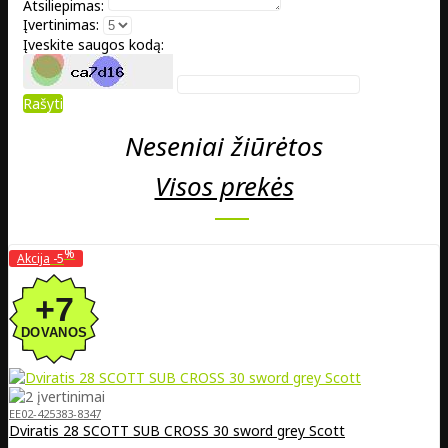
Atsiliepimas:
Įvertinimas:
Įveskite saugos kodą:
Rašyti
Neseniai žiūrėtos
Visos prekės
%
Akcija
-5
EE02-425383-8347
Dviratis 28 SCOTT SUB CROSS 30 sword grey Scott