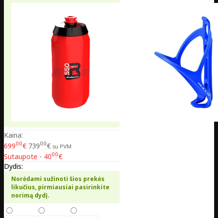
Kaina:
00
00
699
€
739
€
su PVM
00
Sutaupote - 40
€
Dydis:
Norėdami sužinoti šios prekės
likučius, pirmiausiai pasirinkite
norimą dydį.