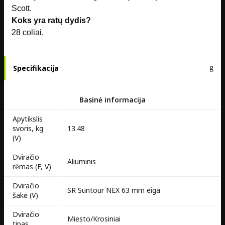
Scott.
Koks yra ratų dydis?
28 coliai.
Specifikacija
Basinė informacija
Apytikslis
svoris, kg
13.48
(V)
Dviračio
Aliuminis
rėmas (F, V)
Dviračio
SR Suntour NEX 63 mm eiga
šakė (V)
Dviračio
Miesto/Krosiniai
tipas