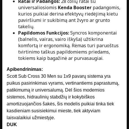
Ratai ir Padangos:
28 colių ratai su
universaliosiomis
Kenda Booster
padangomis,
kurios puikiai derina efektyvų riedėjimą kietu
paviršiumi ir sukibimą ant žvyro ar grunto
takelių.
Papildomos Funkcijos:
Syncros komponentai
(balnelis, vairas, vairo iškyša) užtikrina
komfortą ir ergonomiką. Rėmas turi paruoštus
tvirtinimo taškus papildomiems priedams,
tokiems kaip bagažinė ar purvasaugiai.
Apibendrinimas:
Scott Sub Cross 30 Men su 1x9 pavarų sistema yra
puikus pasirinkimas vyrams, vertinantiems paprastumą,
patikimumą ir universalumą. Dėl šios modernios
sistemos, hidraulinių stabdžių ir kokybiškos
amortizuojančios šakės, šis modelis puikiai tinka tiek
kasdieniam susisiekimui mieste, tiek aktyviam
laisvalaikiui užmiestyje.
DUK