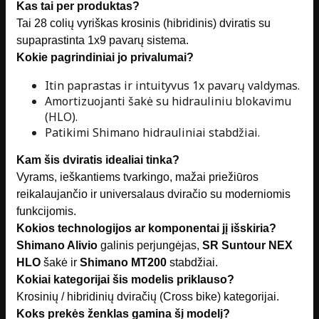
Kas tai per produktas?
Tai 28 colių vyriškas krosinis (hibridinis) dviratis su
supaprastinta 1x9 pavarų sistema.
Kokie pagrindiniai jo privalumai?
Itin paprastas ir intuityvus 1x pavarų valdymas.
Amortizuojanti šakė su hidrauliniu blokavimu
(HLO).
Patikimi Shimano hidrauliniai stabdžiai.
Kam šis dviratis idealiai tinka?
Vyrams, ieškantiems tvarkingo, mažai priežiūros
reikalaujančio ir universalaus dviračio su moderniomis
funkcijomis.
Kokios technologijos ar komponentai jį išskiria?
Shimano Alivio
galinis perjungėjas,
SR Suntour NEX
HLO
šakė ir
Shimano MT200
stabdžiai.
Kokiai kategorijai šis modelis priklauso?
Krosinių / hibridinių dviračių (Cross bike) kategorijai.
Koks prekės ženklas gamina šį modelį?