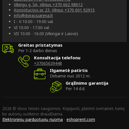
Vikingų g. 5A, Vilnius
+370 662 98612
Konstitucijos pr. 23, Vilnius
+370 601 92915
info@dviraciuarena.lt
I - V 10.00 - 19.00 val.
VI 10.00 - 17.00 val.
VII 10.00 - 16.00 (Vikingai ir Laisvė)
Greitas pristatymas
Per 1-2 darbo dienas
Konsultacija telefonu
+37065639448
Ilgametė patirtis
Dirbame nuo 2012 m.
Grąžinimo garantija
Per 14 d.d.
2026 © Visos teisės saugomos. Kopijuoti, platinti svetainės turinį
be autorių sutikimo draudžiama.
Elektroninių parduotuvių nuoma
-
eshoprent.com