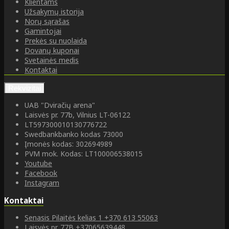
Klientams
Užsakymų istorija
Norų sąrašas
Gamintojai
Prekės su nuolaida
Dovanų kuponai
Svetainės medis
Kontaktai
Rekvizitai
UAB "Dviračių arena"
Laisvės pr. 77b, Vilnius LT-06122
LT597300010130776722
Swedbankbanko kodas 73000
Įmonės kodas: 302694989
PVM mok. Kodas: LT100006538015
Youtube
Facebook
Instagram
Kontaktai
Senasis Pilaitės kelias 1
+370 613 55063
Laisvės pr. 77B
+37065639448