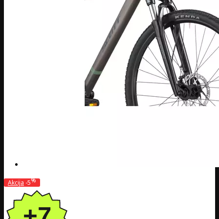
%
Akcija
-5