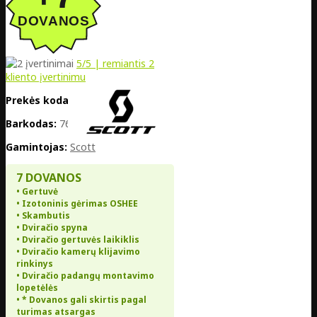
5
/5 | remiantis
2
kliento įvertinimu
Prekės kodas:
EE02-425383-8347
Barkodas:
7616185386216
Gamintojas:
Scott
7 DOVANOS
• Gertuvė
• Izotoninis gėrimas OSHEE
• Skambutis
• Dviračio spyna
• Dviračio gertuvės laikiklis
• Dviračio kamerų klijavimo
rinkinys
• Dviračio padangų montavimo
lopetėlės
• * Dovanos gali skirtis pagal
turimas atsargas