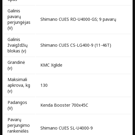
Galinis
pavarų
Shimano CUES RD-U4000-GS; 9 pavarų
perjungėjas
(V)
Galinis
žvaigždžių
Shimano CUES CS-LG400-9 (11-46T)
blokas (v)
Grandinė
KMC Xglide
(v)
Maksimali
apkrova, kg
130
(v)
Padangos
Kenda Booster 700x45C
(V)
Pavarų
perjungimo
Shimano CUES SL-U4000-9
rankenėlės