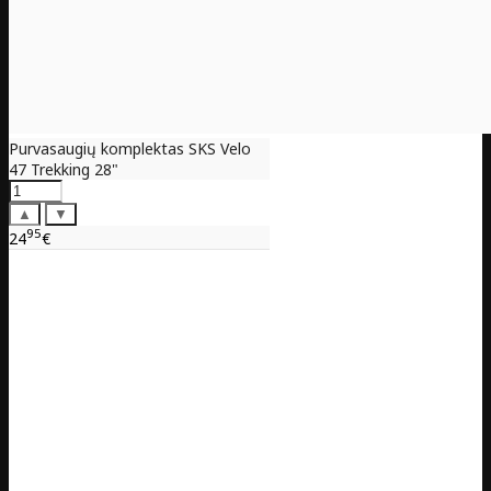
Purvasaugių komplektas SKS Velo
47 Trekking 28"
▲
▼
95
24
€