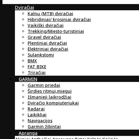
Dviračiai
Kalnų (MTB) dviračiai
Hibridiniai/ krosiniai dviračiai
Vaikiški dviračiai
Trekking/Miesto-turistiniai
Gravel dviračiai
Plentiniai dviračiai
Elektriniai dviračiai
Sulankstomi
BMX
FAT BIKE
Triračiai
GARMIN
Garmin priedai
Širdies ritmui,miegui
Išmanieji laikrodžiai
Dviračio kompiuteriukai
Radarai
Laikikliai
Navigacijos
Garmin žibintai
Apranga