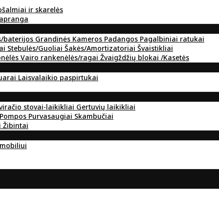
ošalmiai ir skarelės
 apranga
s/baterijos
Grandinės
Kameros
Padangos
Pagalbiniai ratukai
ai
Stebulės/Guoliai
Šakės/Amortizatoriai
Švaistikliai
onėlės
Vairo rankenėlės/ragai
Žvaigždžių blokai /Kasetės
suarai
Laisvalaikio paspirtukai
viračio stovai-laikikliai
Gertuvių laikikliai
Pompos
Purvasaugiai
Skambučiai
i
Žibintai
omobiliui