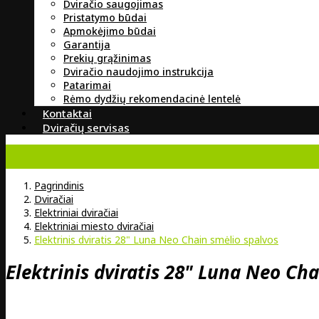
Dviračio saugojimas
Pristatymo būdai
Apmokėjimo būdai
Garantija
Prekių grąžinimas
Dviračio naudojimo instrukcija
Patarimai
Rėmo dydžių rekomendacinė lentelė
Kontaktai
Dviračių servisas
Pagrindinis
Dviračiai
Elektriniai dviračiai
Elektriniai miesto dviračiai
Elektrinis dviratis 28" Luna Neo Chain smėlio spalvos
Elektrinis dviratis 28" Luna Neo Ch