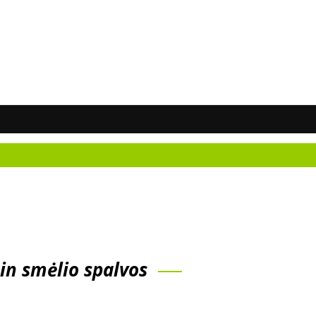
Neži
ain smėlio spalvos