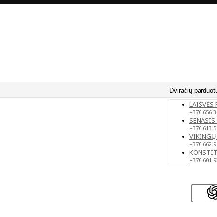
Dviračių parduot
LAISVĖS 
+370 656 3
SENASIS 
+370 613 5
VIKINGŲ 
+370 662 9
KONSTITU
+370 601 9