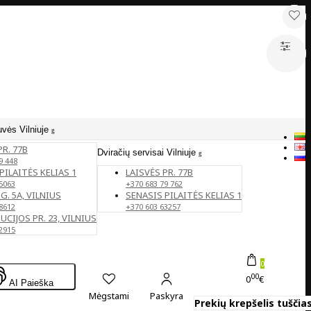
uvės Vilniuje
PR. 77B
Dviračių servisai Vilniuje
9 448
PILAITĖS KELIAS 1
LAISVĖS PR. 77B
5063
+370 683 79 762
G. 5A, VILNIUS
SENASIS PILAITĖS KELIAS 1
8612
+370 603 63257
CIJOS PR. 23, VILNIUS
2915
0
00
0
€
AI Paieška
Mėgstami
Paskyra
Prekių krepšelis tuščias