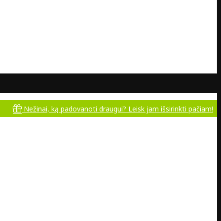
nai, ką padovanoti draugui? Leisk jam išsirinkti pačiam!