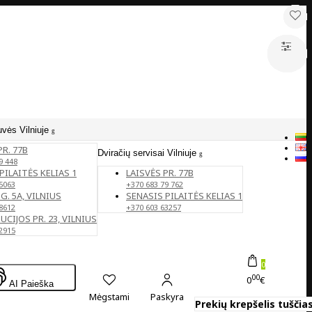
uvės Vilniuje
PR. 77B
Dviračių servisai Vilniuje
9 448
PILAITĖS KELIAS 1
LAISVĖS PR. 77B
5063
+370 683 79 762
G. 5A, VILNIUS
SENASIS PILAITĖS KELIAS 1
8612
+370 603 63257
CIJOS PR. 23, VILNIUS
2915
0
00
0
€
AI Paieška
Mėgstami
Paskyra
Prekių krepšelis tuščias