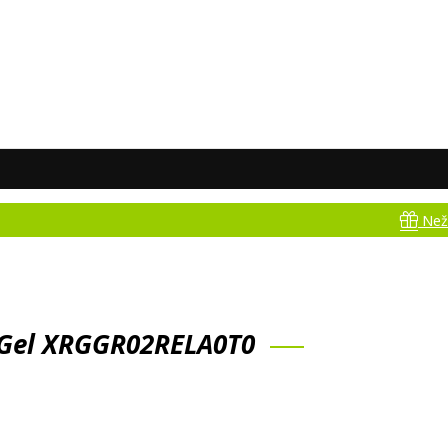
Nežinai, ką pa
g Gel XRGGR02RELA0T0