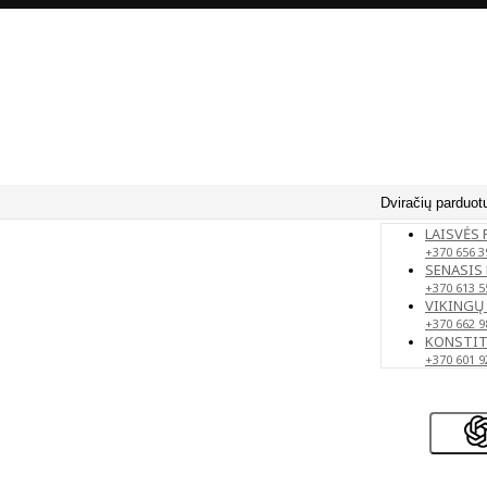
Dviračių parduot
LAISVĖS 
+370 656 3
SENASIS 
+370 613 5
VIKINGŲ 
+370 662 9
KONSTITU
+370 601 9