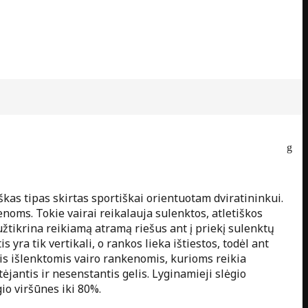
iškas tipas skirtas sportiškai orientuotam dviratininkui.
enoms. Tokie vairai reikalauja sulenktos, atletiškos
užtikrina reikiamą atramą riešus ant į priekį sulenktų
yra tik vertikali, o rankos lieka ištiestos, todėl ant
s išlenktomis vairo rankenomis, kurioms reikia
ėjantis ir nesenstantis gelis. Lyginamieji slėgio
io viršūnes iki 80%.