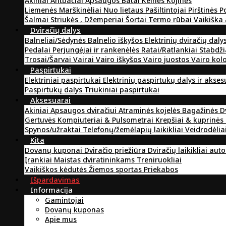
Akiniai
Antbačiai
Apsaugos
Batai
Kelnės
Kojinės
Liemenės
Marškinėliai
Nuo lietaus
Pašiltintojai
Pirštinės
P
Šalmai
Striukės , Džemperiai
Šortai
Termo rūbai
Vaikiška
Dviračių dalys
Balneliai/Sėdynės
Balnelio iškyšos
Elektrinių dviračių daly
Pedalai
Perjungėjai ir rankenėlės
Ratai/Ratlankiai
Stabdži
Trosai/Šarvai
Vairai
Vairo iškyšos
Vairo juostos
Vairo kol
Paspirtukai
Elektriniai paspirtukai
Elektrinių paspirtukų dalys ir akse
Paspirtukų dalys
Triukiniai paspirtukai
Aksesuarai
Akiniai
Apsaugos dviračiui
Atraminės kojelės
Bagažinės
D
Gertuvės
Kompiuteriai & Pulsometrai
Krepšiai & kuprinės
Spynos/užraktai
Telefonų/žemėlapių laikikliai
Veidrodėlia
Kita
Dovanų kuponai
Dviračio priežiūra
Dviračių laikikliai aut
Įrankiai
Maistas dviratininkams
Treniruokliai
Vaikiškos kėdutės
Žiemos sportas
Priekabos
Išpardavimas
Informacija
Gamintojai
Dovanų kuponas
Apie mus