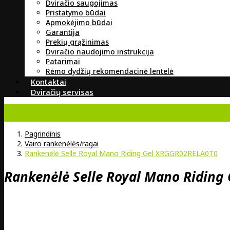
Dviračio saugojimas
Pristatymo būdai
Apmokėjimo būdai
Garantija
Prekių grąžinimas
Dviračio naudojimo instrukcija
Patarimai
Rėmo dydžių rekomendacinė lentelė
Kontaktai
Dviračių servisas
Pagrindinis
Vairo rankenėlės/ragai
Rankenėlė Selle Royal Mano Riding Gel XRGGR02RELA0T0
Rankenėlė Selle Royal Mano Ridin