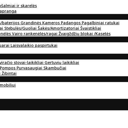
ošalmiai ir skarelės
 apranga
s/baterijos
Grandinės
Kameros
Padangos
Pagalbiniai ratukai
ai
Stebulės/Guoliai
Šakės/Amortizatoriai
Švaistikliai
onėlės
Vairo rankenėlės/ragai
Žvaigždžių blokai /Kasetės
suarai
Laisvalaikio paspirtukai
viračio stovai-laikikliai
Gertuvių laikikliai
Pompos
Purvasaugiai
Skambučiai
i
Žibintai
omobiliui