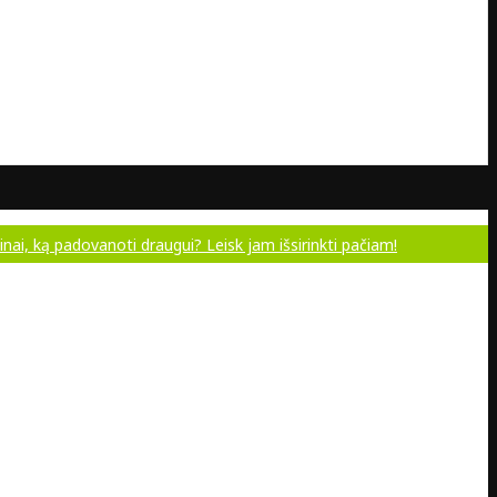
dovanoti draugui? Leisk jam išsirinkti pačiam!