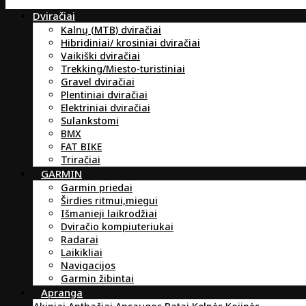
Dviračiai
Kalnų (MTB) dviračiai
Hibridiniai/ krosiniai dviračiai
Vaikiški dviračiai
Trekking/Miesto-turistiniai
Gravel dviračiai
Plentiniai dviračiai
Elektriniai dviračiai
Sulankstomi
BMX
FAT BIKE
Triračiai
GARMIN
Garmin priedai
Širdies ritmui,miegui
Išmanieji laikrodžiai
Dviračio kompiuteriukai
Radarai
Laikikliai
Navigacijos
Garmin žibintai
Apranga