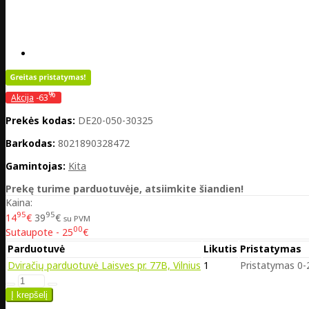
%
Akcija
-63
Prekės kodas:
DE20-050-30325
Barkodas:
8021890328472
Gamintojas:
Kita
Prekę turime parduotuvėje, atsiimkite šiandien!
Kaina:
95
95
14
€
39
€
su PVM
00
Sutaupote - 25
€
Parduotuvė
Likutis
Pristatymas
Dviračių parduotuvė Laisves pr. 77B, Vilnius
1
Pristatymas 0-2