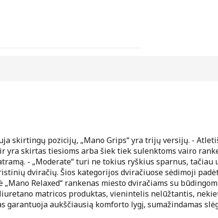
a skirtingų pozicijų, „Mano Grips“ yra trijų versijų. - Atlet
ir yra skirtas tiesioms arba šiek tiek sulenktoms vairo rank
atramą. - „Moderate“ turi ne tokius ryškius sparnus, tačiau 
inių dviračių. Šios kategorijos dviračiuose sėdimoji padėtis 
rė „Mano Relaxed“ rankenas miesto dviračiams su būdingomi
liuretano matricos produktas, vienintelis nelūžtantis, nekiet
s garantuoja aukščiausią komforto lygį, sumažindamas slėg