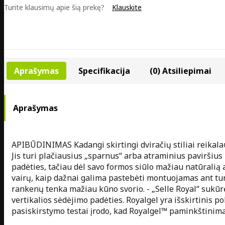
Turite klausimų apie šią prekę?
Klauskite
Aprašymas
Specifikacija
(0) Atsiliepimai
Aprašymas
APIBŪDINIMAS Kadangi skirtingi dviračių stiliai reikalauj
Jis turi plačiausius „sparnus“ arba atraminius paviršius 
padėties, tačiau dėl savo formos siūlo mažiau natūralią 
vairų, kaip dažnai galima pastebėti montuojamas ant turist
rankenų tenka mažiau kūno svorio. - „Selle Royal“ sukū
vertikalios sėdėjimo padėties. Royalgel yra išskirtinis po
pasiskirstymo testai įrodo, kad Royalgel™ paminkštinima