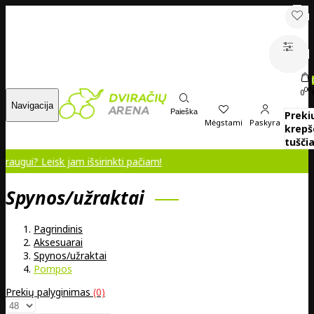
00
0
Navigacija
Paieška
Preki
Mėgstami
Paskyra
krepš
tuščia
eisk jam išsirinkti pačiam!
Spynos/užraktai
Pagrindinis
Aksesuarai
Spynos/užraktai
Pompos
Prekių palyginimas
(0)