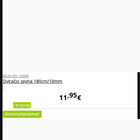
DE20-051-32000
Dviračio spyna 180cm/10mm
..
95
11
€
Į krepšelį