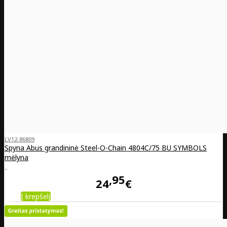
LV12-86809
Spyna Abus grandininė Steel-O-Chain 4804C/75 BU SYMBOLS
mėlyna
..
95
24
€
Į krepšelį