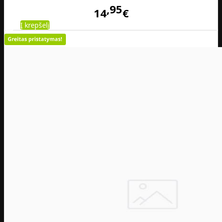
95
14
€
Į krepšelį