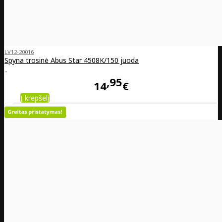
LV12-20016
Spyna trosinė Abus Star 4508K/150 juoda
..
95
14
€
Į krepšelį