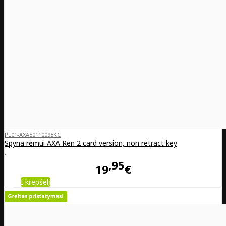
PL01-AXA50110095KC
Spyna rėmui AXA Ren 2 card version, non retract key
..
95
19
€
Į krepšelį