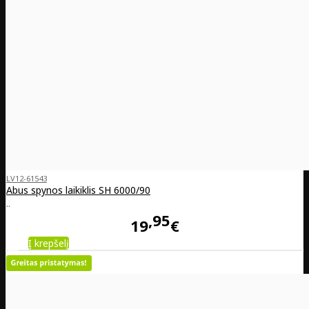
LV12-61543
Abus spynos laikiklis SH 6000/90
..
95
19
€
Į krepšelį