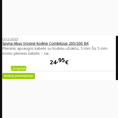
LV12-52523
Spyna Abus trosinė-kodinė Combiloop 205/200 BK
Plieninis apsaugos kabelis su kodiniu užraktu, 5 mm Šis 5 mm
storio plieninis kabelis – tai..
95
24
€
Į krepšelį