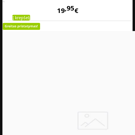
..
95
19
€
Į krepšelį