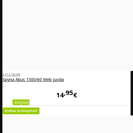
LV12-56345
Spyna Abus 1500/60 Web juoda
..
95
14
€
Į krepšelį