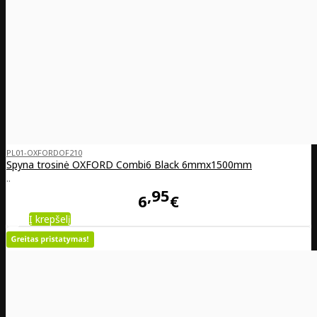
PL01-OXFORDOF210
Spyna trosinė OXFORD Combi6 Black 6mmx1500mm
..
95
6
€
Į krepšelį