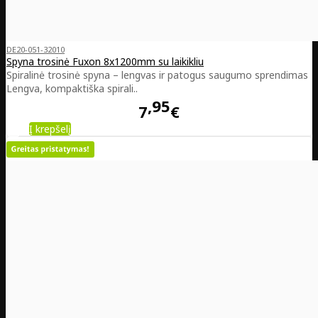
DE20-051-32010
Spyna trosinė Fuxon 8x1200mm su laikikliu
Spiralinė trosinė spyna – lengvas ir patogus saugumo sprendimas
Lengva, kompaktiška spirali..
95
7
€
Į krepšelį