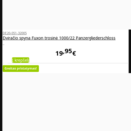
DE20-051-32005
Dviračio spyna Fuxon trosinė 1000/22 Panzergliederschloss
..
95
19
€
Į krepšelį