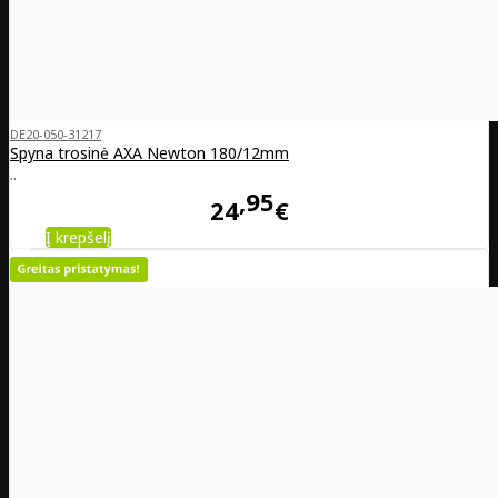
DE20-050-31217
Spyna trosinė AXA Newton 180/12mm
..
95
24
€
Į krepšelį