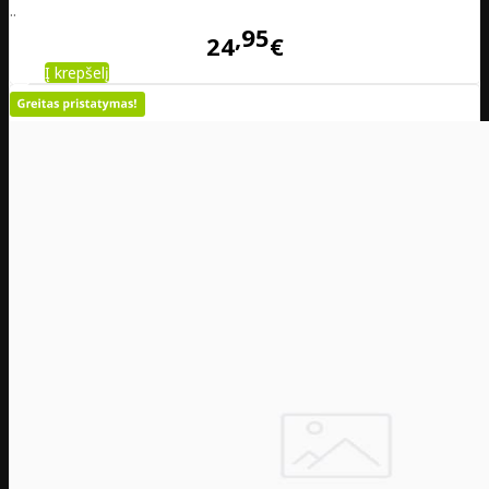
..
95
24
€
Į krepšelį