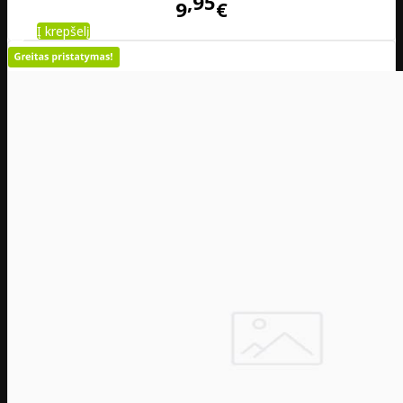
95
9
€
Į krepšelį