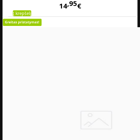
95
14
€
Į krepšelį