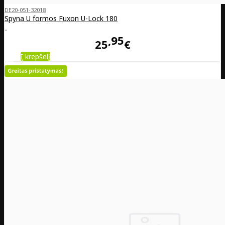
DE20-051-32018
Spyna U formos Fuxon U-Lock 180
..
95
25
€
Į krepšelį