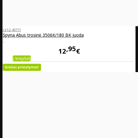
LV12-40771
Spyna Abus trosinė 3506K/180 BK juoda
..
95
12
€
Į krepšelį