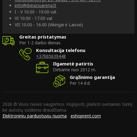
info@dviraciuarena.lt
I - V 10.00 - 19.00 val.
VI 10.00 - 17.00 val.
VII 10.00 - 16.00 (Vikingai ir Laisvė)
Greitas pristatymas
Per 1-2 darbo dienas
Konsultacija telefonu
+37065639448
Ilgametė patirtis
Dirbame nuo 2012 m.
Grąžinimo garantija
Per 14 d.d.
2026 © Visos teisės saugomos. Kopijuoti, platinti svetainės turinį
be autorių sutikimo draudžiama.
Elektroninių parduotuvių nuoma
-
eshoprent.com