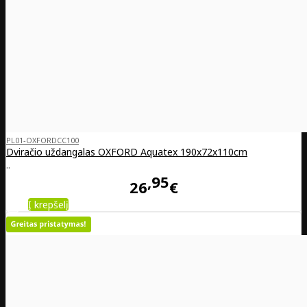
PL01-OXFORDCC100
Dviračio uždangalas OXFORD Aquatex 190x72x110cm
..
95
26
€
Į krepšelį