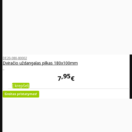
DE20-080-80002
Dviračio uždangalas pilkas 180x100mm
..
95
7
€
Į krepšelį