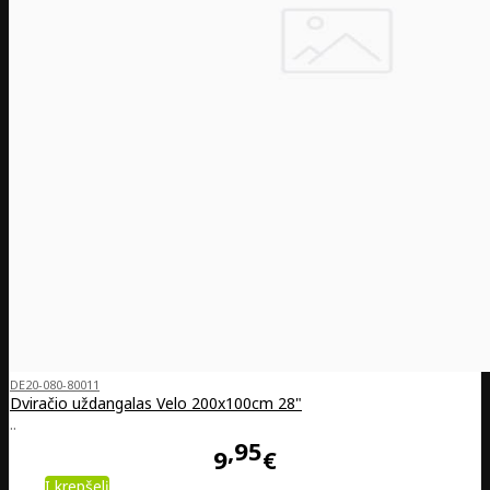
DE20-080-80011
Dviračio uždangalas Velo 200x100cm 28"
..
95
9
€
Į krepšelį