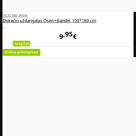
DE20-080-80006
Dviračio uždangalas Ösen+Bänder 100*180 cm
..
95
9
€
Į krepšelį