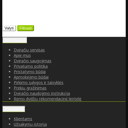
Valyti
Filtruoti
Informacija
Dviračių servisas
Apie mus
Dviračio saugojimas
Privatumo politika
Pristatymo būdai
Apmokėjimo būdai
Pirkimo sąlygos ir taisyklės
Prekių grąžinimas
Dviračio naudojimo instrukcija
Rėmo dydžių rekomendacinė lentelė
Klientams
Klientams
Užsakymų istorija