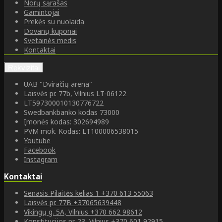
Norų sąrašas
Gamintojai
Prekės su nuolaida
Dovanų kuponai
Svetainės medis
Kontaktai
Rekvizitai
UAB "Dviračių arena"
Laisvės pr. 77b, Vilnius LT-06122
LT597300010130776722
Swedbankbanko kodas 73000
Įmonės kodas: 302694989
PVM mok. Kodas: LT100006538015
Youtube
Facebook
Instagram
Kontaktai
Senasis Pilaitės kelias 1
+370 613 55063
Laisvės pr. 77B
+37065639448
Vikingų g. 5A, Vilnius
+370 662 98612
Konstitucijos pr. 23, Vilnius
+370 601 92915