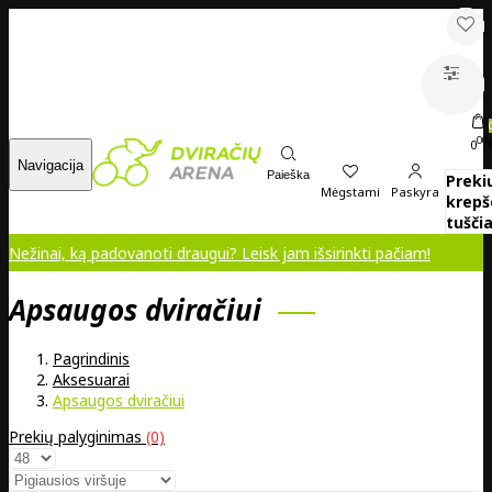
00
0
Navigacija
Paieška
Preki
Mėgstami
Paskyra
krepš
tuščia
inai, ką padovanoti draugui? Leisk jam išsirinkti pačiam!
Apsaugos dviračiui
Pagrindinis
Aksesuarai
Apsaugos dviračiui
Prekių palyginimas
(0)