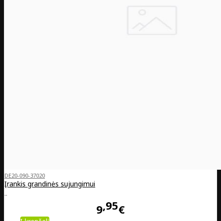
DE20-090-37020
Įrankis grandinės sujungimui
..
95
9
€