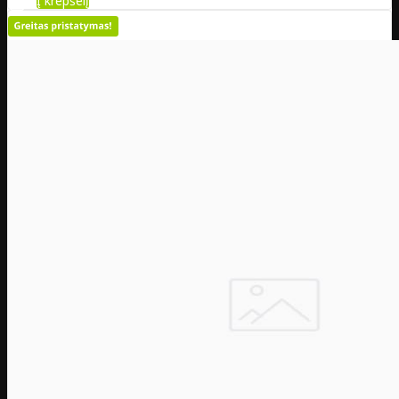
Į krepšelį