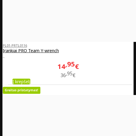
PL01-PRTL0116
Įrankiai PRO Team Y-wrench
..
95
14
€
95
36
€
Į krepšelį