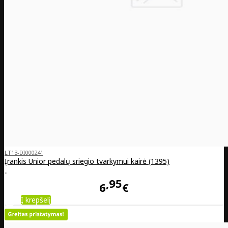
LT13-DI000241
Įrankis Unior pedalų sriegio tvarkymui kairė (1395)
..
95
6
€
Į krepšelį