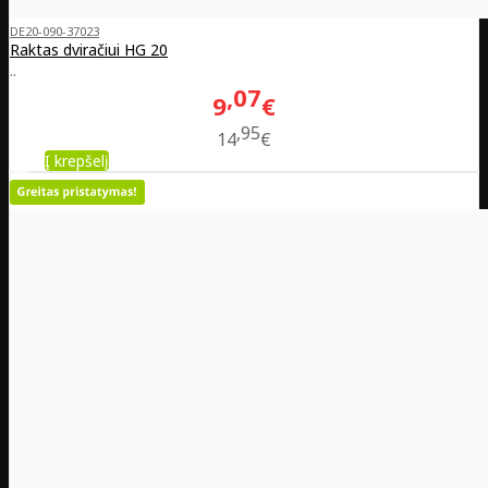
DE20-090-37023
Raktas dviračiui HG 20
..
07
9
€
95
14
€
Į krepšelį