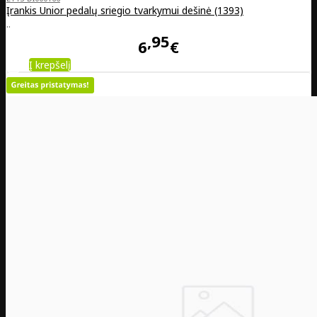
Įrankis Unior pedalų sriegio tvarkymui dešinė (1393)
..
95
6
€
Į krepšelį