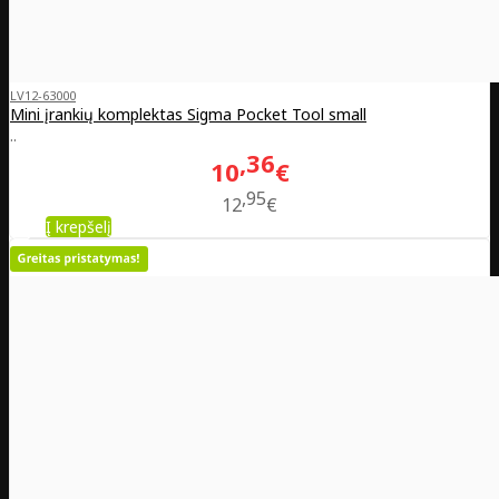
LV12-63000
Mini įrankių komplektas Sigma Pocket Tool small
..
36
10
€
95
12
€
Į krepšelį