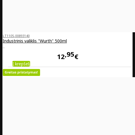
LT1105-00893140
Industrinis valiklis ''Wurth" 500ml
..
95
12
€
Į krepšelį