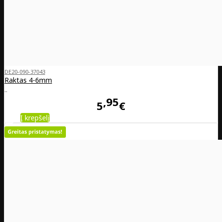
DE20-090-37043
Raktas 4-6mm
..
95
5
€
Į krepšelį