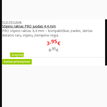
PL01-PRTLB046
Stipino raktas PRO juodas 4,4 mm
PRO stipino raktas 4,4 mm – kompaktiškas įrankis, skirtas
dviračio ratų stipinų įtempimo regul..
95
3
€
95
8
€
Į krepšelį