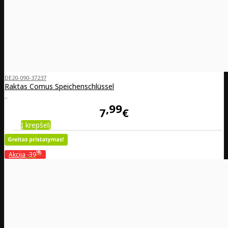
DE20-090-37237
Raktas Comus Speichenschlüssel
..
99
7
€
Į krepšelį
%
Akcija
-39