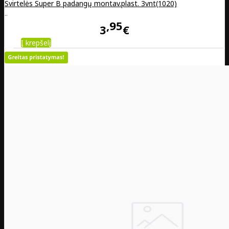
Svirtelės Super B padangų montav.plast. 3vnt(1020)
..
95
3
€
Į krepšelį