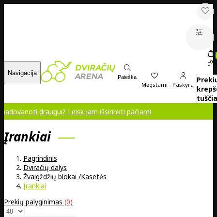
00
0
Navigacija
Paieška
Preki
Mėgstami
Paskyra
krepš
tuščia
i draugui? Leisk jam išsirinkti pačiam!
Įrankiai
Pagrindinis
Dviračių dalys
Žvaigždžių blokai /Kasetės
Įrankiai
Prekių palyginimas
(0)