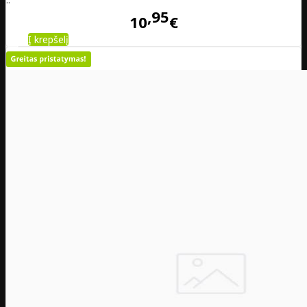
95
10
€
Į krepšelį