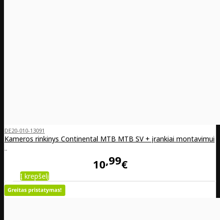
DE20-010-13091
Kameros rinkinys Continental MTB MTB SV + įrankiai montavimui
..
99
10
€
Į krepšelį