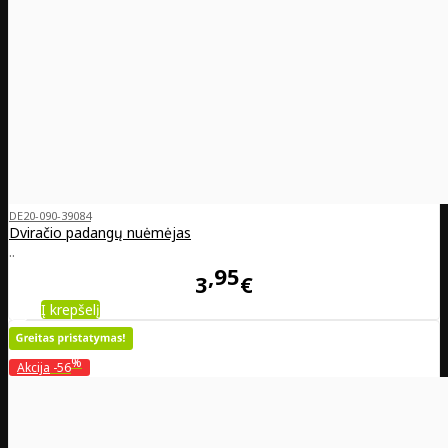
DE20-090-39084
Dviračio padangų nuėmėjas
..
95
3
€
Į krepšelį
%
Akcija
-56