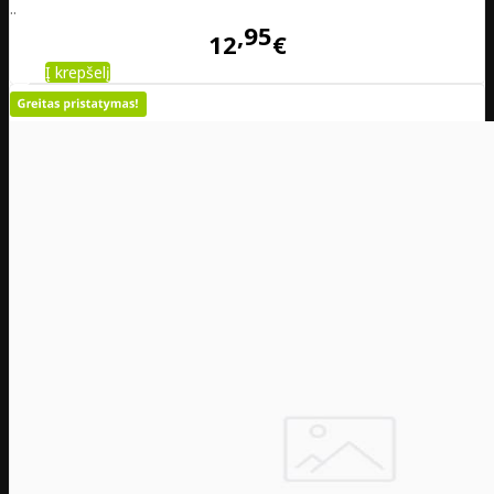
..
95
12
€
Į krepšelį