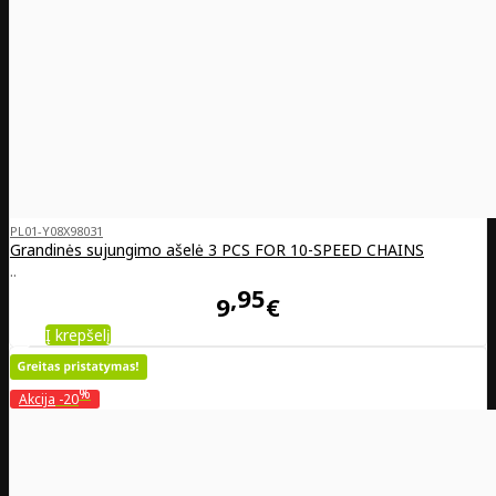
PL01-Y08X98031
Grandinės sujungimo ašelė 3 PCS FOR 10-SPEED CHAINS
..
95
9
€
Į krepšelį
%
Akcija
-20