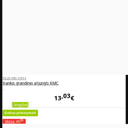
DE20-090-37013
Įrankis grandinei atjungti KMC
..
03
13
€
Į krepšelį
%
Akcija
-60