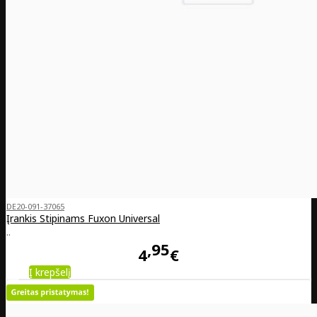
DE20-091-37065
Įrankis Stipinams Fuxon Universal
..
95
4
€
Į krepšelį