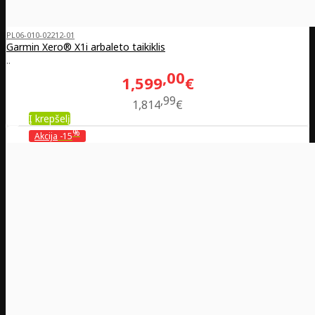
PL06-010-02212-01
Garmin Xero® X1i arbaleto taikiklis
..
00
1,599
€
99
1,814
€
Į krepšelį
%
Akcija
-15