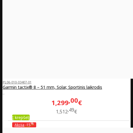
PL06-010-03407-01
Garmin tactix® 8 – 51 mm, Solar, Sportinis laikrodis
..
00
1,299
€
49
1,512
€
Į krepšelį
%
Akcija
-15