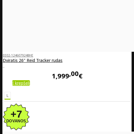
EE02-1246079248HE
Dviratis 26" Reid Tracker rudas
..
00
1,999
€
Į krepšelį
L