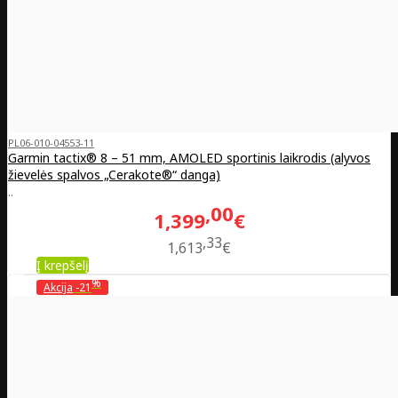
PL06-010-04553-11
Garmin tactix® 8 – 51 mm, AMOLED sportinis laikrodis (alyvos
žievelės spalvos „Cerakote®“ danga)
..
00
1,399
€
33
1,613
€
Į krepšelį
%
Akcija
-21