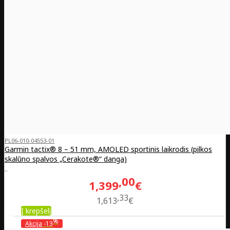
PL06-010-04553-01
Garmin tactix® 8 – 51 mm, AMOLED sportinis laikrodis (pilkos
skalūno spalvos „Cerakote®“ danga)
..
00
1,399
€
33
1,613
€
Į krepšelį
%
Akcija
-13