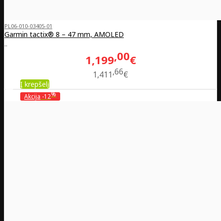
PL06-010-03405-01
Garmin tactix® 8 – 47 mm, AMOLED
..
00
1,199
€
66
1,411
€
Į krepšelį
%
Akcija
-12