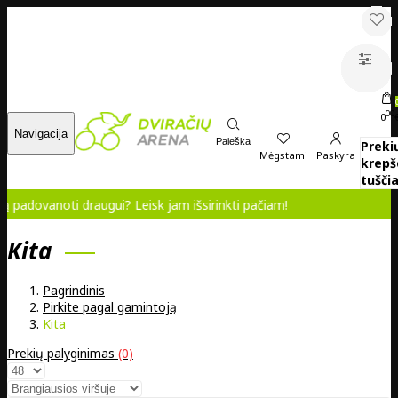
00
0
Navigacija
Paieška
Preki
Mėgstami
Paskyra
krepš
tuščia
ti draugui? Leisk jam išsirinkti pačiam!
Kita
Pagrindinis
Pirkite pagal gamintoją
Kita
Prekių palyginimas
(0)