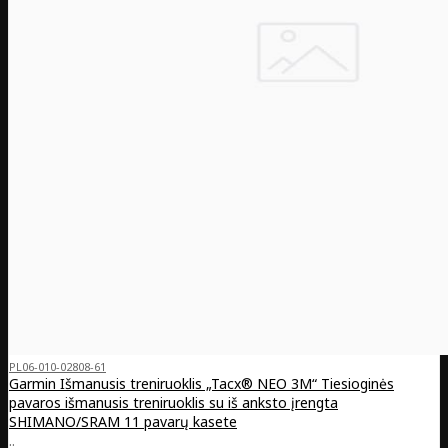
PL06-010-02808-61
Garmin Išmanusis treniruoklis „Tacx® NEO 3M“ Tiesioginės
pavaros išmanusis treniruoklis su iš anksto įrengta
SHIMANO/SRAM 11 pavarų kasete
..