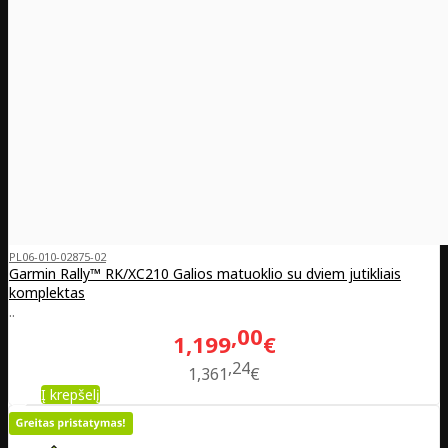
PL06-010-02875-02
Garmin Rally™ RK/XC210 Galios matuoklio su dviem jutikliais
komplektas
..
00
1,199
€
24
1,361
€
Į krepšelį