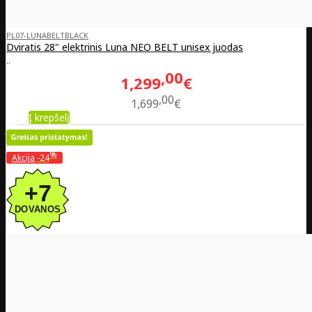
PL07-LUNABELTBLACK
Dviratis 28" elektrinis Luna NEO BELT unisex juodas
..
00
1,299
€
00
1,699
€
Į krepšelį
%
Akcija
-24