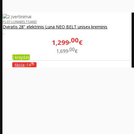
PL07-LUNABELTSAND
Dviratis 28" elektrinis Luna NEO BELT unisex kreminis
..
00
1,299
€
00
1,699
€
Į krepšelį
%
Akcija
-14