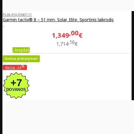
PL06-010-03407-11
Garmin tactix® 8 – 51 mm, Solar, Elite, Sportinis laikrodis
..
00
1,349
€
16
1,714
€
Į krepšelį
%
Akcija
-24