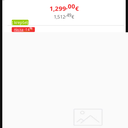
00
1,299
€
49
1,512
€
Į krepšelį
%
Akcija
-14