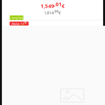
01
1,549
€
99
1,814
€
Į krepšelį
%
Akcija
-13