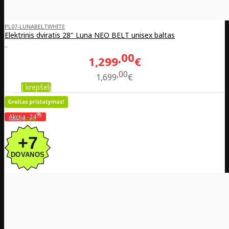
PL07-LUNABELTWHITE
Elektrinis dviratis 28" Luna NEO BELT unisex baltas
..
00
1,299
€
00
1,699
€
Į krepšelį
%
Akcija
-24