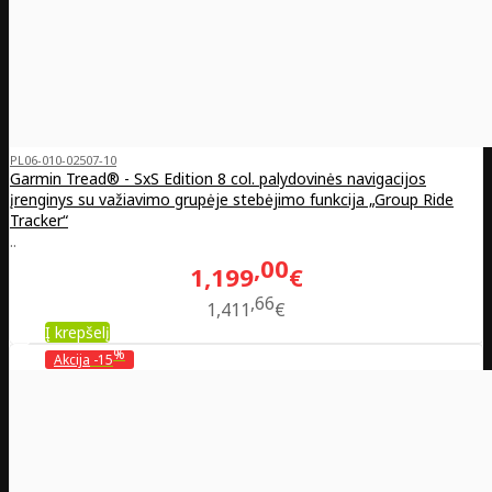
PL06-010-02507-10
Garmin Tread® - SxS Edition 8 col. palydovinės navigacijos
įrenginys su važiavimo grupėje stebėjimo funkcija „Group Ride
Tracker“
..
00
1,199
€
66
1,411
€
Į krepšelį
%
Akcija
-15