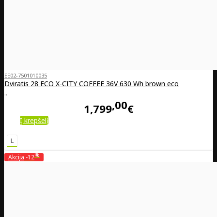
EE02-7501010035
Dviratis 28 ECO X-CITY COFFEE 36V 630 Wh brown eco
..
00
1,799
€
Į krepšelį
L
%
Akcija
-12