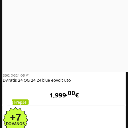
EE02-OG24-OB-V1
Dviratis 24 OG 24 24 blue eovolt uto
..
00
1,999
€
Į krepšelį