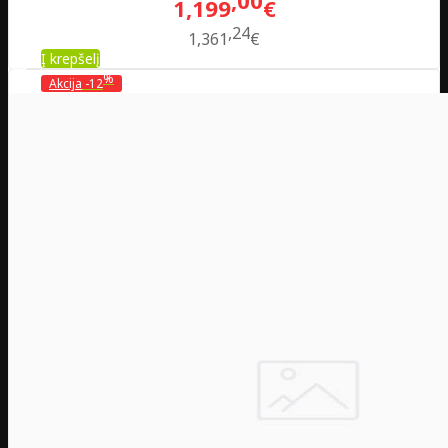
00
1,199
€
24
1,361
€
Į krepšelį
%
Akcija
-12