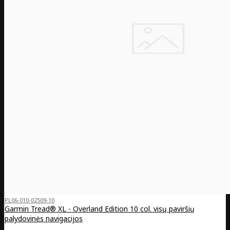
PL06-010-02509-10
Garmin Tread® XL - Overland Edition 10 col. visų paviršių
palydovinės navigacijos
..