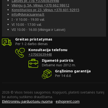
Laisvės pr. 77B
+37065639448
Vikingų g. 5A, Vilnius
+370 662 98612
Konstitucijos pr. 23, Vilnius
+370 601 92915
info@dviraciuarena.lt
I - V 10.00 - 19.00 val.
VI 10.00 - 17.00 val.
VII 10.00 - 16.00 (Vikingai ir Laisvė)
Greitas pristatymas
Per 1-2 darbo dienas
Konsultacija telefonu
+37065639448
Ilgametė patirtis
Dirbame nuo 2012 m.
Grąžinimo garantija
Per 14 d.d.
2026 © Visos teisės saugomos. Kopijuoti, platinti svetainės turinį
be autorių sutikimo draudžiama.
Elektroninių parduotuvių nuoma
-
eshoprent.com