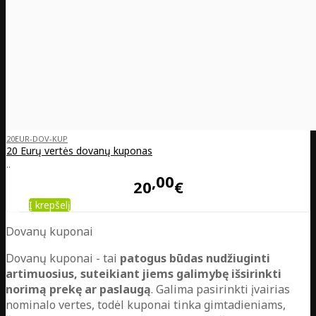
20EUR-DOV-KUP
20 Eurų vertės dovanų kuponas
..
00
20
€
Į krepšelį
Dovanų kuponai
Dovanų kuponai - tai
patogus būdas nudžiuginti
artimuosius, suteikiant jiems galimybę išsirinkti
norimą prekę ar paslaugą
. Galima pasirinkti įvairias
nominalo vertes, todėl kuponai tinka gimtadieniams,