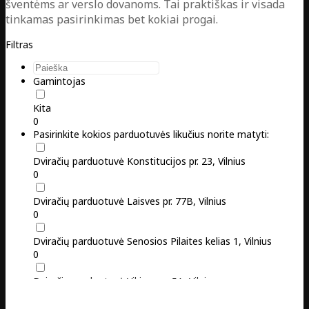
šventėms ar verslo dovanoms. Tai praktiškas ir visada
tinkamas pasirinkimas bet kokiai progai.
Filtras
Gamintojas
Kita
0
Pasirinkite kokios parduotuvės likučius norite matyti:
Dviračių parduotuvė Konstitucijos pr. 23, Vilnius
0
Dviračių parduotuvė Laisves pr. 77B, Vilnius
0
Dviračių parduotuvė Senosios Pilaites kelias 1, Vilnius
0
Dviračių parduotuvė Vikingų g. 5A, Vilnius
0