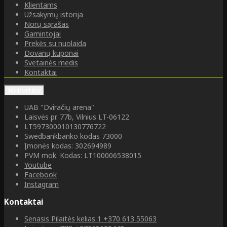
Klientams
Užsakymų istorija
Norų sąrašas
Gamintojai
Prekės su nuolaida
Dovanų kuponai
Svetainės medis
Kontaktai
Rekvizitai
UAB "Dviračių arena"
Laisvės pr. 77b, Vilnius LT-06122
LT597300010130776722
Swedbankbanko kodas 73000
Įmonės kodas: 302694989
PVM mok. Kodas: LT100006538015
Youtube
Facebook
Instagram
Kontaktai
Senasis Pilaitės kelias 1
+370 613 55063