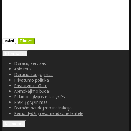
Valyti
Filtruoti
Informacija
Dviračių servisas
Apie mus
Dviračio saugojimas
Privatumo politika
Pristatymo būdai
Apmokėjimo būdai
Pirkimo sąlygos ir taisyklės
Prekių grąžinimas
Dviračio naudojimo instrukcija
Rėmo dydžių rekomendacinė lentelė
Klientams