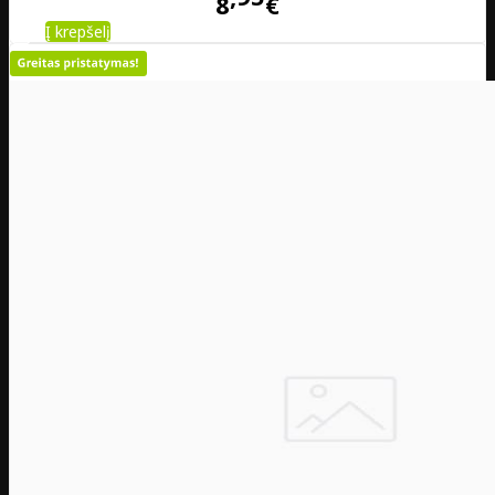
8
€
Į krepšelį