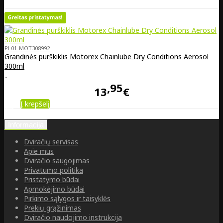
PL01-MOT308992
Grandinės purškiklis Motorex Chainlube Dry Conditions Aerosol
300ml
..
95
13
€
Į krepšelį
Informacija
Dviračių servisas
Apie mus
Dviračio saugojimas
Privatumo politika
Pristatymo būdai
Apmokėjimo būdai
Pirkimo sąlygos ir taisyklės
Prekių grąžinimas
Dviračio naudojimo instrukcija