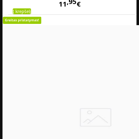
95
11
€
Į krepšelį