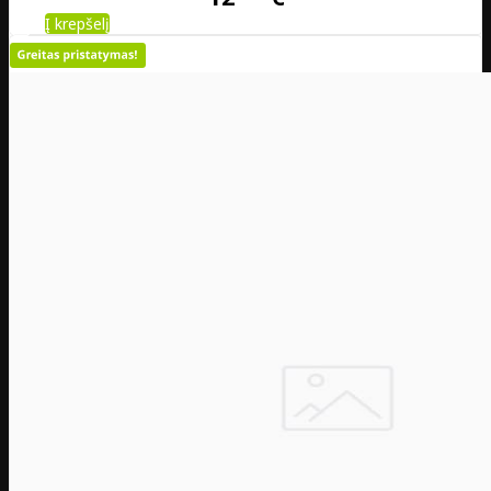
Į krepšelį