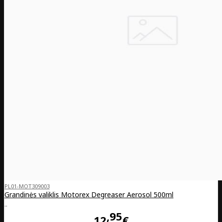
PL01-MOT309003
Grandinės valiklis Motorex Degreaser Aerosol 500ml
..
95
12
€