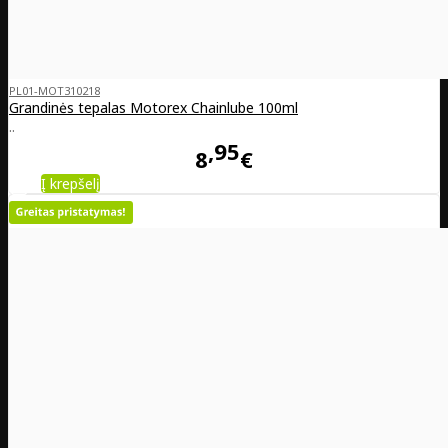
PL01-MOT310218
Grandinės tepalas Motorex Chainlube 100ml
..
95
8
€
Į krepšelį