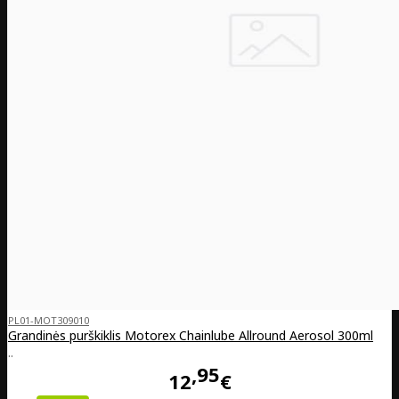
PL01-MOT309010
Grandinės purškiklis Motorex Chainlube Allround Aerosol 300ml
..
95
12
€