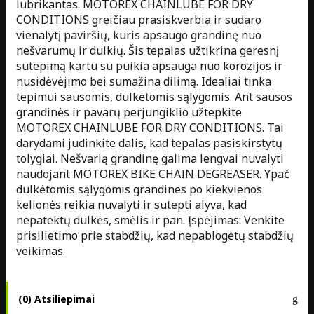
lubrikantas. MOTOREX CHAINLUBE FOR DRY
CONDITIONS greičiau prasiskverbia ir sudaro
vienalytį paviršių, kuris apsaugo grandinę nuo
nešvarumų ir dulkių. Šis tepalas užtikrina geresnį
sutepimą kartu su puikia apsauga nuo korozijos ir
nusidėvėjimo bei sumažina dilimą. Idealiai tinka
tepimui sausomis, dulkėtomis sąlygomis. Ant sausos
grandinės ir pavarų perjungiklio užtepkite
MOTOREX CHAINLUBE FOR DRY CONDITIONS. Tai
darydami judinkite dalis, kad tepalas pasiskirstytų
tolygiai. Nešvarią grandinę galima lengvai nuvalyti
naudojant MOTOREX BIKE CHAIN DEGREASER. Ypač
dulkėtomis sąlygomis grandines po kiekvienos
kelionės reikia nuvalyti ir sutepti alyva, kad
nepatektų dulkės, smėlis ir pan. Įspėjimas: Venkite
prisilietimo prie stabdžių, kad nepablogėtų stabdžių
veikimas.
(0) Atsiliepimai