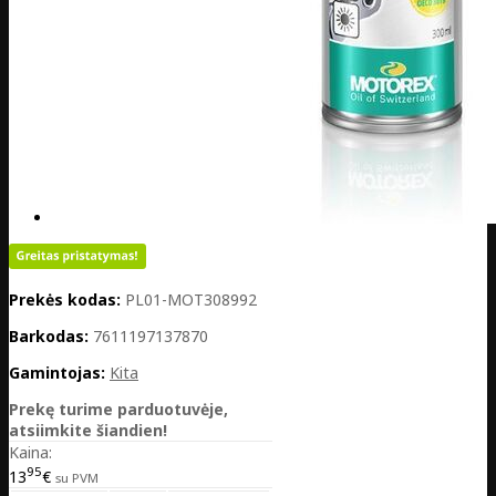
Prekės kodas:
PL01-MOT308992
Barkodas:
7611197137870
Gamintojas:
Kita
Prekę turime parduotuvėje,
atsiimkite šiandien!
Kaina:
95
13
€
su PVM