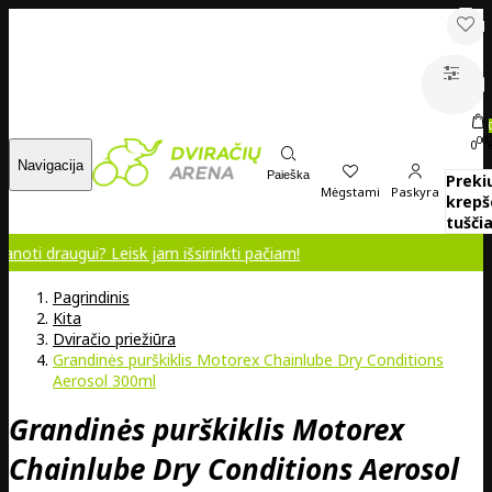
00
0
Navigacija
Paieška
Preki
Mėgstami
Paskyra
krepš
tuščia
gui? Leisk jam išsirinkti pačiam!
Pagrindinis
Kita
Dviračio priežiūra
Grandinės purškiklis Motorex Chainlube Dry Conditions
Aerosol 300ml
Grandinės purškiklis Motorex
Chainlube Dry Conditions Aerosol