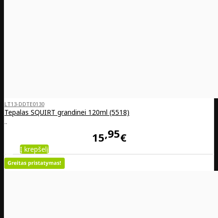
LT13-DDTE0130
Tepalas SQUIRT grandinei 120ml (5518)
..
95
15
€
Į krepšelį