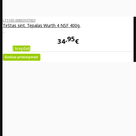
LT1105-00893107003
Tirštas sint. Tepalas Wurth 4 NSF 400g.
..
95
34
€
Į krepšelį