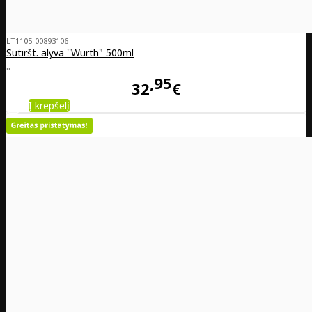
LT1105-00893106
Sutiršt. alyva ''Wurth" 500ml
..
95
32
€
Į krepšelį