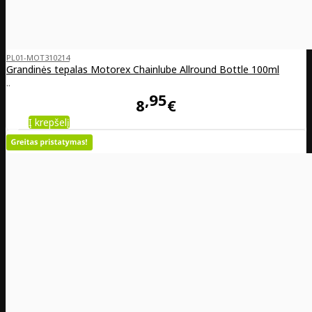
PL01-MOT310214
Grandinės tepalas Motorex Chainlube Allround Bottle 100ml
..
95
8
€
Į krepšelį