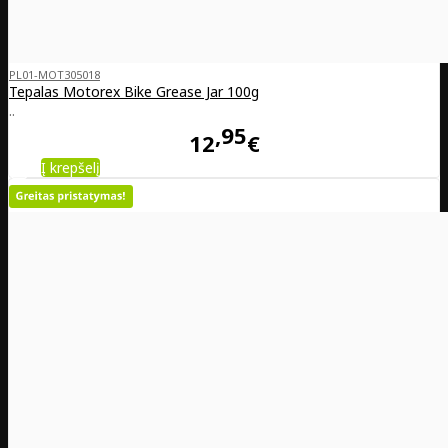
PL01-MOT305018
Tepalas Motorex Bike Grease Jar 100g
..
95
12
€
Į krepšelį