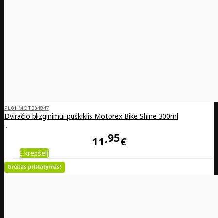
PL01-MOT304847
Dviračio blizginimui puškiklis Motorex Bike Shine 300ml
..
95
11
€
Į krepšelį