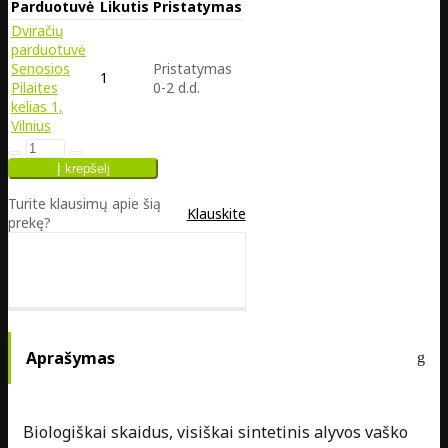
Parduotuvė
Likutis
Pristatymas
Dviračių
parduotuvė
Senosios
Pristatymas
1
Pilaites
0-2 d.d.
kelias 1,
Vilnius
Turite klausimų apie šią
Klauskite
prekę?
Aprašymas
Biologiškai skaidus, visiškai sintetinis alyvos vaško