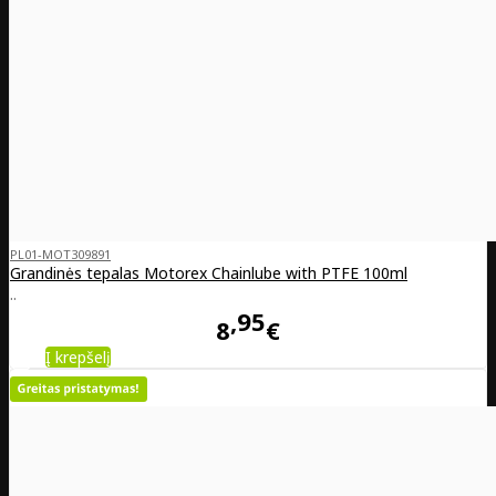
PL01-MOT309891
Grandinės tepalas Motorex Chainlube with PTFE 100ml
..
95
8
€
Į krepšelį