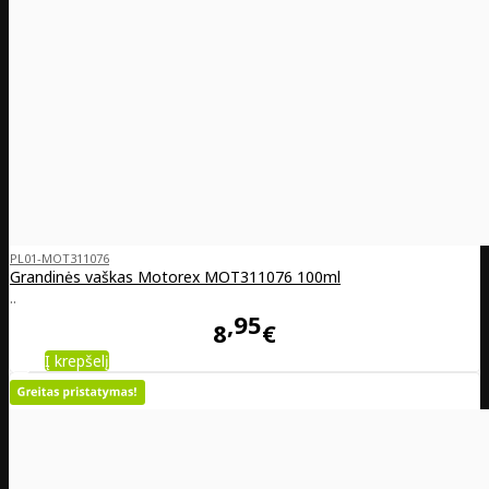
PL01-MOT311076
Grandinės vaškas Motorex MOT311076 100ml
..
95
8
€
Į krepšelį