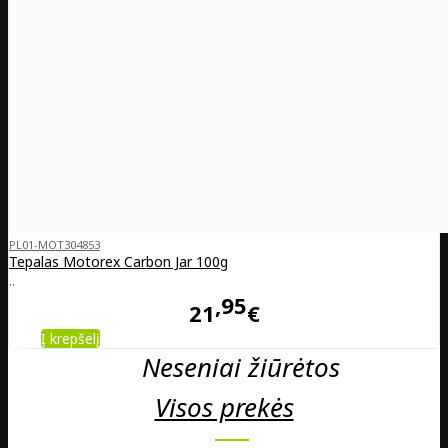
PL01-MOT304853
Tepalas Motorex Carbon Jar 100g
..
95
21
€
Į krepšelį
Neseniai žiūrėtos
Visos prekės