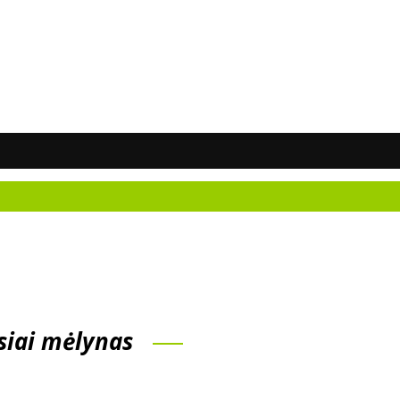
N
msiai mėlynas