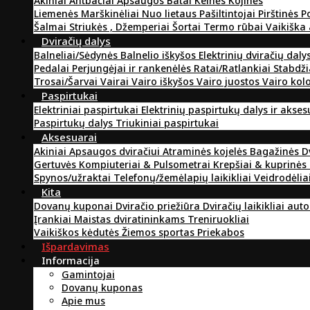
Akiniai
Antbačiai
Apsaugos
Batai
Kelnės
Kojinės
Liemenės
Marškinėliai
Nuo lietaus
Pašiltintojai
Pirštinės
P
Šalmai
Striukės , Džemperiai
Šortai
Termo rūbai
Vaikiška
Dviračių dalys
Balneliai/Sėdynės
Balnelio iškyšos
Elektrinių dviračių daly
Pedalai
Perjungėjai ir rankenėlės
Ratai/Ratlankiai
Stabdži
Trosai/Šarvai
Vairai
Vairo iškyšos
Vairo juostos
Vairo kol
Paspirtukai
Elektriniai paspirtukai
Elektrinių paspirtukų dalys ir akse
Paspirtukų dalys
Triukiniai paspirtukai
Aksesuarai
Akiniai
Apsaugos dviračiui
Atraminės kojelės
Bagažinės
D
Gertuvės
Kompiuteriai & Pulsometrai
Krepšiai & kuprinės
Spynos/užraktai
Telefonų/žemėlapių laikikliai
Veidrodėlia
Kita
Dovanų kuponai
Dviračio priežiūra
Dviračių laikikliai aut
Įrankiai
Maistas dviratininkams
Treniruokliai
Vaikiškos kėdutės
Žiemos sportas
Priekabos
Išpardavimas
Informacija
Gamintojai
Dovanų kuponas
Apie mus