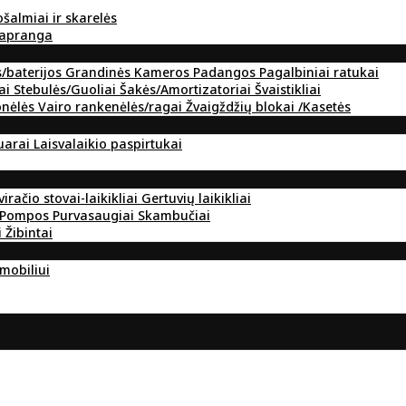
ošalmiai ir skarelės
 apranga
s/baterijos
Grandinės
Kameros
Padangos
Pagalbiniai ratukai
ai
Stebulės/Guoliai
Šakės/Amortizatoriai
Švaistikliai
onėlės
Vairo rankenėlės/ragai
Žvaigždžių blokai /Kasetės
suarai
Laisvalaikio paspirtukai
viračio stovai-laikikliai
Gertuvių laikikliai
Pompos
Purvasaugiai
Skambučiai
i
Žibintai
omobiliui