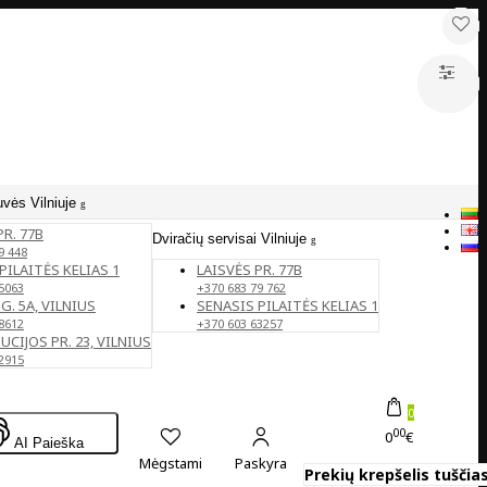
uvės Vilniuje
PR. 77B
Dviračių servisai Vilniuje
9 448
PILAITĖS KELIAS 1
LAISVĖS PR. 77B
5063
+370 683 79 762
G. 5A, VILNIUS
SENASIS PILAITĖS KELIAS 1
8612
+370 603 63257
CIJOS PR. 23, VILNIUS
2915
0
00
0
€
AI Paieška
Mėgstami
Paskyra
Prekių krepšelis tuščias