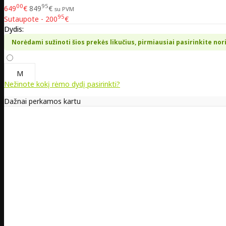
00
95
649
€
849
€
su PVM
95
Sutaupote - 200
€
Dydis:
Norėdami sužinoti šios prekės likučius, pirmiausiai pasirinkite nor
M
Nežinote kokį rėmo dydį pasirinkti?
Dažnai perkamos kartu