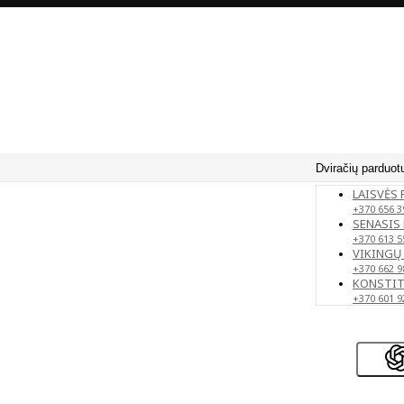
Dviračių parduot
LAISVĖS 
+370 656 3
SENASIS 
+370 613 5
VIKINGŲ 
+370 662 9
KONSTITU
+370 601 9