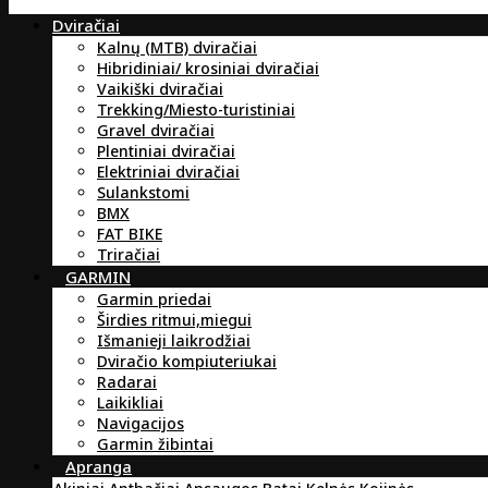
Dviračiai
Kalnų (MTB) dviračiai
Hibridiniai/ krosiniai dviračiai
Vaikiški dviračiai
Trekking/Miesto-turistiniai
Gravel dviračiai
Plentiniai dviračiai
Elektriniai dviračiai
Sulankstomi
BMX
FAT BIKE
Triračiai
GARMIN
Garmin priedai
Širdies ritmui,miegui
Išmanieji laikrodžiai
Dviračio kompiuteriukai
Radarai
Laikikliai
Navigacijos
Garmin žibintai
Apranga