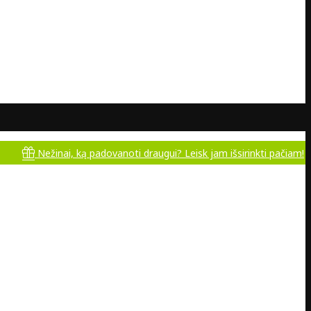
ežinai, ką padovanoti draugui? Leisk jam išsirinkti pačiam!