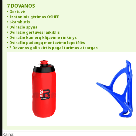
7 DOVANOS
• Gertuvė
• Izotoninis gėrimas OSHEE
• Skambutis
• Dviračio spyna
• Dviračio gertuvės laikiklis
• Dviračio kamerų klijavimo rinkinys
• Dviračio padangų montavimo lopetėlės
• * Dovanos gali skirtis pagal turimas atsargas
Kaina: