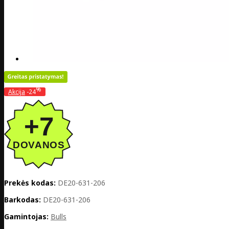
%
Akcija
-24
Prekės kodas:
DE20-631-206
Barkodas:
DE20-631-206
Gamintojas:
Bulls