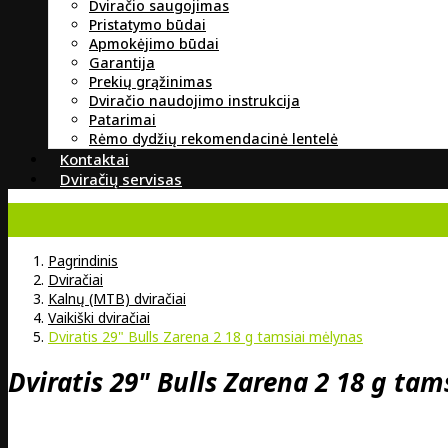
Dviračio saugojimas
Pristatymo būdai
Apmokėjimo būdai
Garantija
Prekių grąžinimas
Dviračio naudojimo instrukcija
Patarimai
Rėmo dydžių rekomendacinė lentelė
Kontaktai
Dviračių servisas
Pagrindinis
Dviračiai
Kalnų (MTB) dviračiai
Vaikiški dviračiai
Dviratis 29" Bulls Zarena 2 18 g tamsiai mėlynas
Dviratis 29" Bulls Zarena 2 18 g ta