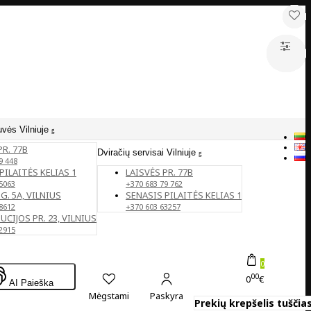
uvės Vilniuje
PR. 77B
Dviračių servisai Vilniuje
9 448
PILAITĖS KELIAS 1
LAISVĖS PR. 77B
5063
+370 683 79 762
G. 5A, VILNIUS
SENASIS PILAITĖS KELIAS 1
8612
+370 603 63257
CIJOS PR. 23, VILNIUS
2915
0
00
0
€
AI Paieška
Mėgstami
Paskyra
Prekių krepšelis tuščias