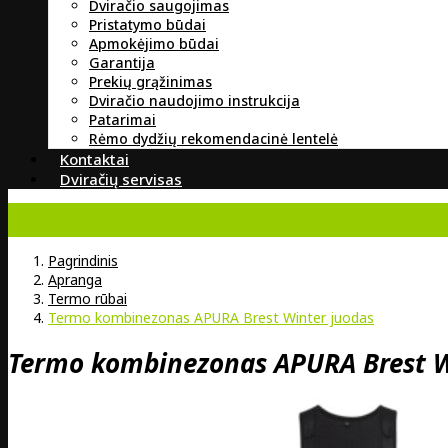
Dviračio saugojimas
Pristatymo būdai
Apmokėjimo būdai
Garantija
Prekių grąžinimas
Dviračio naudojimo instrukcija
Patarimai
Rėmo dydžių rekomendacinė lentelė
Kontaktai
Dviračių servisas
Pagrindinis
Apranga
Termo rūbai
Termo kombinezonas APURA Brest Winter juodas
Termo kombinezonas APURA Brest W