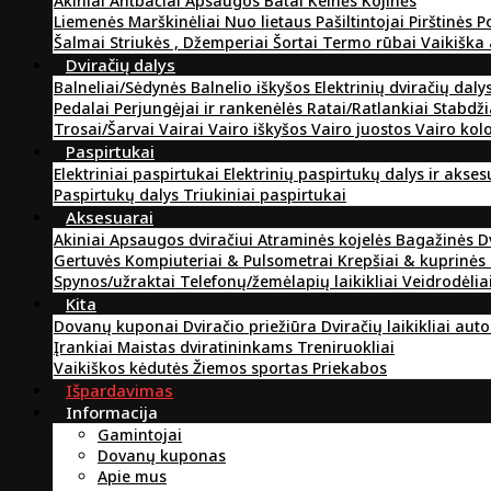
Akiniai
Antbačiai
Apsaugos
Batai
Kelnės
Kojinės
Liemenės
Marškinėliai
Nuo lietaus
Pašiltintojai
Pirštinės
P
Šalmai
Striukės , Džemperiai
Šortai
Termo rūbai
Vaikiška
Dviračių dalys
Balneliai/Sėdynės
Balnelio iškyšos
Elektrinių dviračių daly
Pedalai
Perjungėjai ir rankenėlės
Ratai/Ratlankiai
Stabdži
Trosai/Šarvai
Vairai
Vairo iškyšos
Vairo juostos
Vairo kol
Paspirtukai
Elektriniai paspirtukai
Elektrinių paspirtukų dalys ir akse
Paspirtukų dalys
Triukiniai paspirtukai
Aksesuarai
Akiniai
Apsaugos dviračiui
Atraminės kojelės
Bagažinės
D
Gertuvės
Kompiuteriai & Pulsometrai
Krepšiai & kuprinės
Spynos/užraktai
Telefonų/žemėlapių laikikliai
Veidrodėlia
Kita
Dovanų kuponai
Dviračio priežiūra
Dviračių laikikliai aut
Įrankiai
Maistas dviratininkams
Treniruokliai
Vaikiškos kėdutės
Žiemos sportas
Priekabos
Išpardavimas
Informacija
Gamintojai
Dovanų kuponas
Apie mus