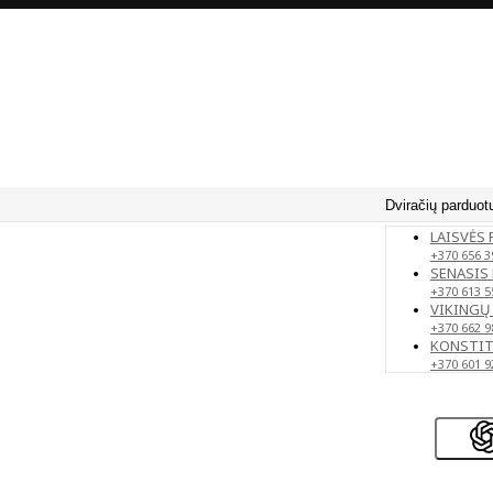
Dviračių parduot
LAISVĖS 
+370 656 3
SENASIS 
+370 613 5
VIKINGŲ 
+370 662 9
KONSTITU
+370 601 9