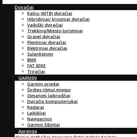
Dviračiai
Kalnų (MTB) dviračiai
Hibridiniai/ krosiniai dviračiai
Vaikiški dviračiai
Trekking/Miesto-turistiniai
Gravel dviračiai
Plentiniai dviračiai
Elektriniai dviračiai
Sulankstomi
BMX
FAT BIKE
Triračiai
GARMIN
Garmin priedai
Širdies ritmui,miegui
Išmanieji laikrodžiai
Dviračio kompiuteriukai
Radarai
Laikikliai
Navigacijos
Garmin žibintai
Apranga