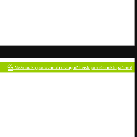
Nežinai, ką padovanoti draugui? Leisk jam išsirinkti pačiam!