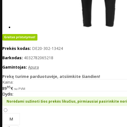
Prekės kodas:
DE20-302-13424
Barkodas:
4032782065218
Gamintojas:
Apura
Prekę turime parduotuvėje, atsiimkite šiandien!
Kaina:
95
89
€
su PVM
Dydis:
Norėdami sužinoti šios prekės likučius, pirmiausiai pasirinkite nor
M