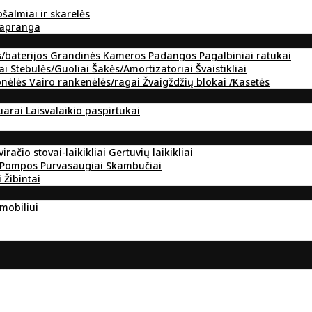
ošalmiai ir skarelės
 apranga
s/baterijos
Grandinės
Kameros
Padangos
Pagalbiniai ratukai
ai
Stebulės/Guoliai
Šakės/Amortizatoriai
Švaistikliai
onėlės
Vairo rankenėlės/ragai
Žvaigždžių blokai /Kasetės
suarai
Laisvalaikio paspirtukai
viračio stovai-laikikliai
Gertuvių laikikliai
Pompos
Purvasaugiai
Skambučiai
i
Žibintai
omobiliui