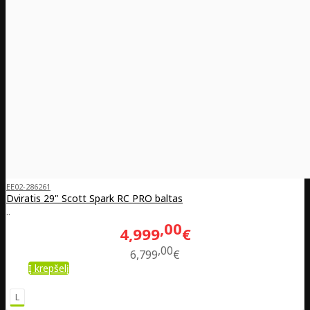
EE02-286261
Dviratis 29" Scott Spark RC PRO baltas
..
00
4,999
€
00
6,799
€
Į krepšelį
L