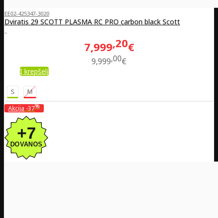
EE02-425347-3020
Dviratis 29 SCOTT PLASMA RC PRO carbon black Scott
..
20
7,999
€
00
9,999
€
Į krepšelį
S
M
%
Akcija
-37