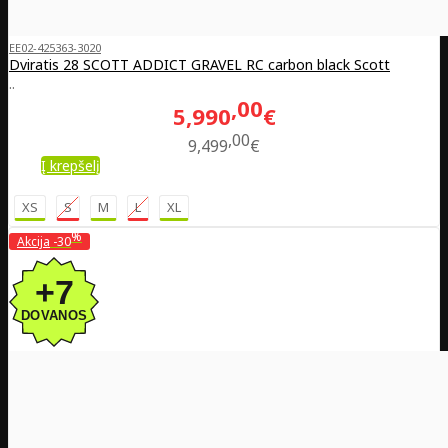
EE02-425363-3020
Dviratis 28 SCOTT ADDICT GRAVEL RC carbon black Scott
..
00
5,990
€
00
9,499
€
Į krepšelį
XS
S
M
L
XL
%
Akcija
-30