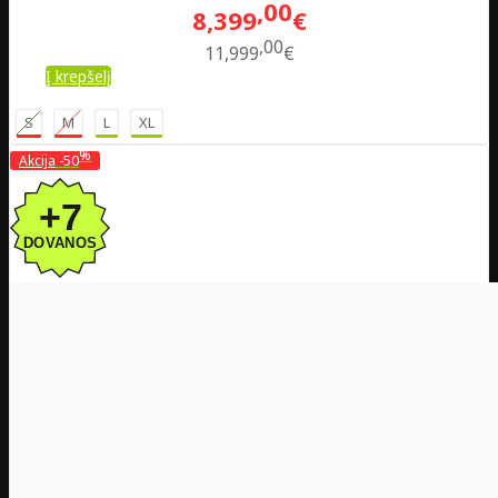
00
8,399
€
00
11,999
€
Į krepšelį
S
M
L
XL
%
Akcija
-50