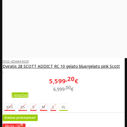
EE02-425684-8329
Dviratis 28 SCOTT ADDICT RC 10 gelato blue/gelato pink Scott
..
20
5,599
€
00
6,999
€
Į krepšelį
XXS
XS
S
M
L
XL
%
Akcija
-26