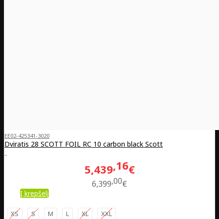
EE02-425341-3020
Dviratis 28 SCOTT FOIL RC 10 carbon black Scott
..
16
5,439
€
00
6,399
€
Į krepšelį
XS
S
M
L
XL
XXL