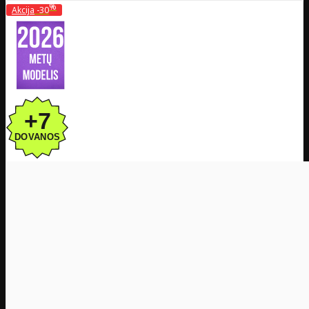
%
Akcija
-30