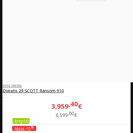
EE02-286306
Dviratis 29 SCOTT Ransom 910
..
40
3,959
€
00
6,599
€
Į krepšelį
%
Akcija
-15