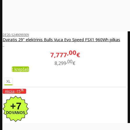
DE20-5249099309
Dviratis 29" elektrinis Bulls Vuca Evo Speed FSX1 960Wh pilkas
..
00
7,777
€
00
8,299
€
Į krepšelį
XL
%
Akcija
-15