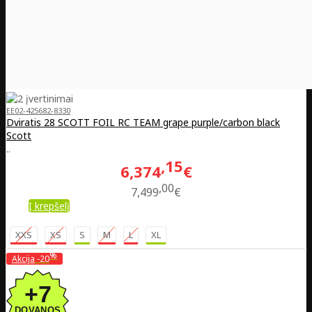
EE02-425682-8330
Dviratis 28 SCOTT FOIL RC TEAM grape purple/carbon black
Scott
..
15
6,374
€
00
7,499
€
Į krepšelį
XXS
XS
S
M
L
XL
%
Akcija
-20