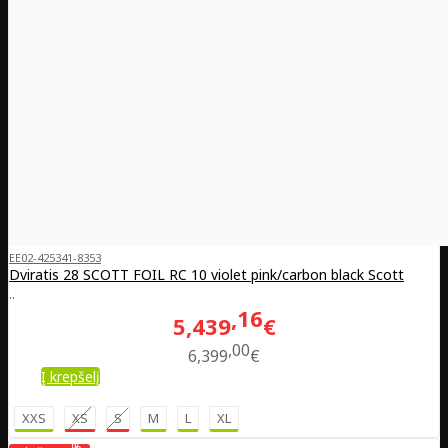
EE02-425341-8353
Dviratis 28 SCOTT FOIL RC 10 violet pink/carbon black Scott
..
16
5,439
€
00
6,399
€
Į krepšelį
XXS
XS
S
M
L
XL
%