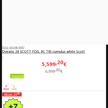
EE02-425348-8087
Dviratis 29 SCOTT FOIL RC TRI cumulus white Scott
..
20
5,599
€
00
6,999
€
Į krepšelį
S
L
%
Akcija
-20