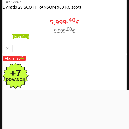
EE02-293024
Dviratis 29 SCOTT RANSOM 900 RC scott
..
40
5,999
€
00
9,999
€
Į krepšelį
XL
%
Akcija
-20