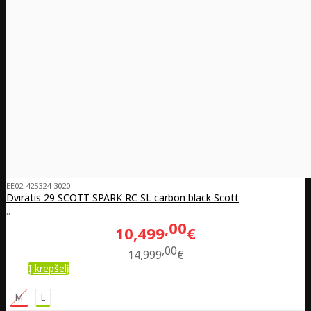
EE02-425324-3020
Dviratis 29 SCOTT SPARK RC SL carbon black Scott
..
00
10,499
€
00
14,999
€
Į krepšelį
M
L