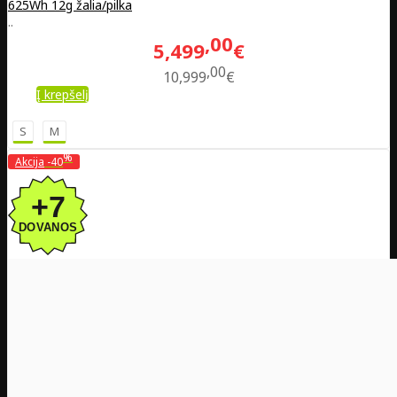
625Wh 12g žalia/pilka
..
00
5,499
€
00
10,999
€
Į krepšelį
S
M
%
Akcija
-40