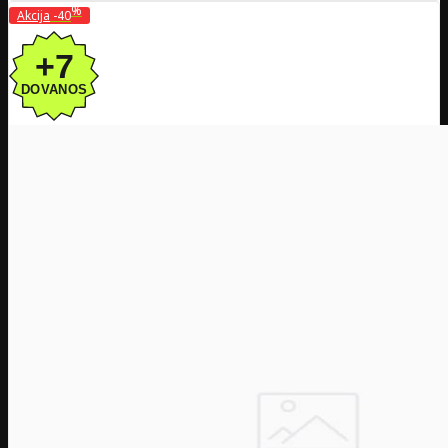
%
Akcija
-40