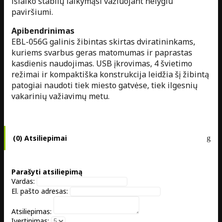
išlaiko stabilų laikymąsi važiuojant nelygiu
paviršiumi.
Apibendrinimas
EBL-056G galinis žibintas skirtas dviratininkams,
kuriems svarbus geras matomumas ir paprastas
kasdienis naudojimas. USB įkrovimas, 4 švietimo
režimai ir kompaktiška konstrukcija leidžia šį žibintą
patogiai naudoti tiek miesto gatvėse, tiek ilgesnių
vakarinių važiavimų metu.
(0) Atsiliepimai
Parašyti atsiliepimą
Vardas:
El. pašto adresas:
Atsiliepimas:
Įvertinimas: