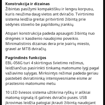
Konstrukcija ir dizainas
Žibintas pasižymi kompaktišku ir lengvu korpusu,
kuris neužima daug vietos ant dviračio. Tvirtinimo
sistema leidžia greitai pritvirtinti žibintą prie
sėdynės stovelio be papildomų įrankių.
Atspari konstrukcija padeda apsaugoti žibintą nuo
drėgmės ir kasdienio naudojimo poveikio.
Minimalistinis dizainas dera prie įvairių miesto,
gravel ar MTB dviračių.
Pagrindinės funkcijos
EBL-056G turi 4 skirtingus švietimo režimus,
leidžiančius pasirinkti tinkamą matomumo lygį pagal
važiavimo sąlygas. Mirksintys režimai padeda geriau
pastebėti dviratininką intensyvesniame eisme ar
prastesnio matomumo metu.
10 LED šviesos sistema užtikrina ryškų ir aiškiai
matomą signalą iš galinės dviračio pusės. USB
įkrovimas leidžia patogiai įkrauti žibintą naudojant