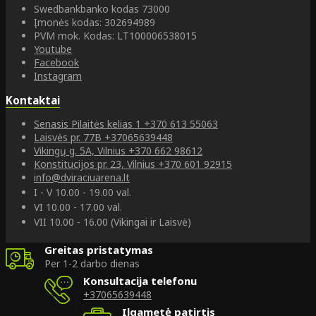
Swedbankbanko kodas 73000
Įmonės kodas: 302694989
PVM mok. Kodas: LT100006538015
Youtube
Facebook
Instagram
Kontaktai
Senasis Pilaitės kelias 1
+370 613 55063
Laisvės pr. 77B
+37065639448
Vikingų g. 5A, Vilnius
+370 662 98612
Konstitucijos pr. 23, Vilnius
+370 601 92915
info@dviraciuarena.lt
I - V 10.00 - 19.00 val.
VI 10.00 - 17.00 val.
VII 10.00 - 16.00 (Vikingai ir Laisvė)
Greitas pristatymas
Per 1-2 darbo dienas
Konsultacija telefonu
+37065639448
Ilgametė patirtis