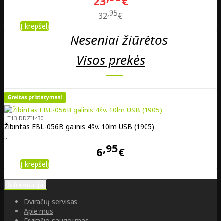
23
€
95
32
€
Į krepšelį
Neseniai žiūrėtos
Visos prekės
LT13-DDZI1430
Žibintas EBL-056B galinis 4šv. 10lm USB (1905)
..
95
6
€
Į krepšelį
Informacija
Dviračių servisas
Apie mus
Dviračio saugojimas