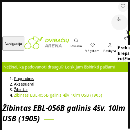
00
0
Navigacija
Paieška
Preki
Mėgstami
Paskyra
krepš
tuščia
nai, ką padovanoti draugui? Leisk jam išsirinkti pačiam!
Pagrindinis
Aksesuarai
Žibintai
Žibintas EBL-056B galinis 4šv. 10lm USB (1905)
Žibintas EBL-056B galinis 4šv. 10lm
USB (1905)