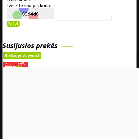
Įveskite saugos kodą:
Rašyti
Susijusios prekės
%
Akcija
-27