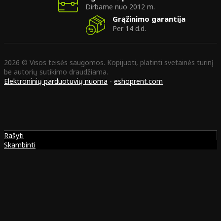
Dirbame nuo 2012 m.
Grąžinimo garantija
Per 14 d.d.
2026 © Visos teisės saugomos. Kopijuoti, platinti svetainės turinį
be autorių sutikimo draudžiama.
Elektroninių parduotuvių nuoma
-
eshoprent.com
Rašyti
Skambinti