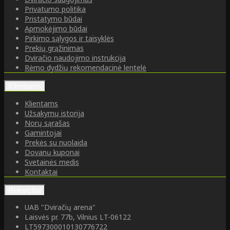
Privatumo politika
Pristatymo būdai
Apmokėjimo būdai
Pirkimo sąlygos ir taisyklės
Prekių grąžinimas
Dviračio naudojimo instrukcija
Rėmo dydžių rekomendacinė lentelė
Klientams
Klientams
Užsakymų istorija
Norų sąrašas
Gamintojai
Prekės su nuolaida
Dovanų kuponai
Svetainės medis
Kontaktai
Rekvizitai
UAB "Dviračių arena"
Laisvės pr. 77b, Vilnius LT-06122
LT597300010130776722