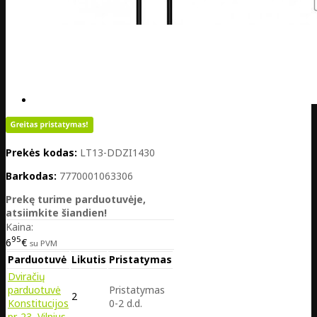
Prekės kodas:
LT13-DDZI1430
Barkodas:
7770001063306
Prekę turime parduotuvėje,
atsiimkite šiandien!
Kaina:
95
6
€
su PVM
Parduotuvė
Likutis
Pristatymas
Dviračių
parduotuvė
Pristatymas
2
Konstitucijos
0-2 d.d.
pr. 23, Vilnius