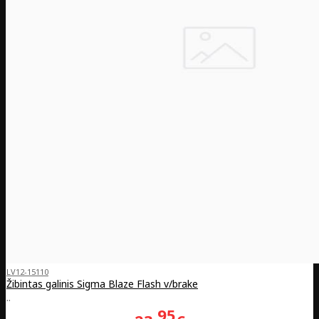
LV12-15110
Žibintas galinis Sigma Blaze Flash v/brake
..
95