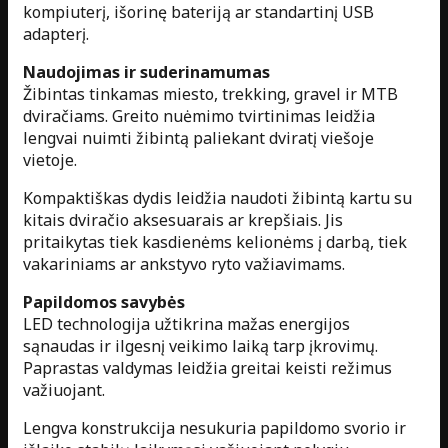
kompiuterį, išorinę bateriją ar standartinį USB
adapterį.
Naudojimas ir suderinamumas
Žibintas tinkamas miesto, trekking, gravel ir MTB
dviračiams. Greito nuėmimo tvirtinimas leidžia
lengvai nuimti žibintą paliekant dviratį viešoje
vietoje.
Kompaktiškas dydis leidžia naudoti žibintą kartu su
kitais dviračio aksesuarais ar krepšiais. Jis
pritaikytas tiek kasdienėms kelionėms į darbą, tiek
vakariniams ar ankstyvo ryto važiavimams.
Papildomos savybės
LED technologija užtikrina mažas energijos
sąnaudas ir ilgesnį veikimo laiką tarp įkrovimų.
Paprastas valdymas leidžia greitai keisti režimus
važiuojant.
Lengva konstrukcija nesukuria papildomo svorio ir