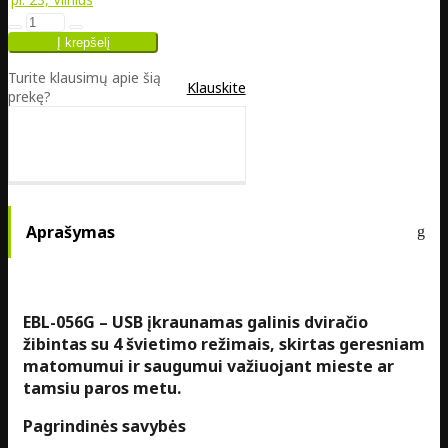
Turite klausimų apie šią
Klauskite
prekę?
Aprašymas
EBL-056G – USB įkraunamas galinis dviračio
žibintas su 4 švietimo režimais, skirtas geresniam
matomumui ir saugumui važiuojant mieste ar
tamsiu paros metu.
Pagrindinės savybės