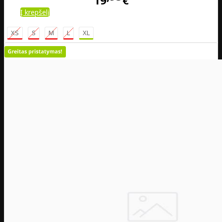
19
€
Į krepšelį
XS
S
M
L
XL