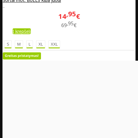
Šortai mot. BULLS Kiba juodi
..
95
14
€
95
69
€
Į krepšelį
S
M
L
XL
XXL