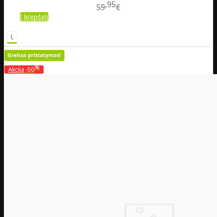
95
59
€
Į krepšelį
L
%
Akcija
-50