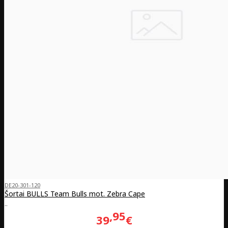
DE20-301-120
Šortai BULLS Team Bulls mot. Zebra Cape
..
95
39
€