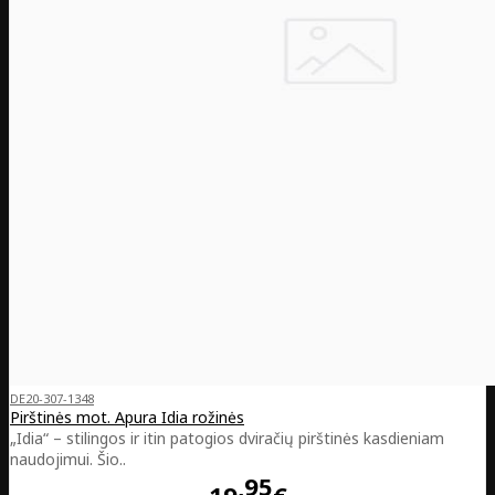
DE20-307-1348
Pirštinės mot. Apura Idia rožinės
„Idia“ – stilingos ir itin patogios dviračių pirštinės kasdieniam
naudojimui. Šio..
95