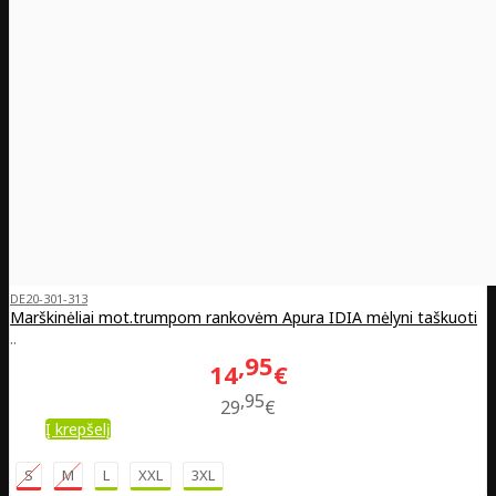
DE20-301-313
Marškinėliai mot.trumpom rankovėm Apura IDIA mėlyni taškuoti
..
95
14
€
95
29
€
Į krepšelį
S
M
L
XXL
3XL