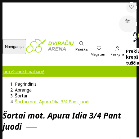
00
0
Navigacija
Paieška
Preki
Mėgstami
Paskyra
krepš
tuščia
 jam išsirinkti pačiam!
Pagrindinis
Apranga
Šortai
Šortai mot. Apura Idia 3/4 Pant juodi
Šortai mot. Apura Idia 3/4 Pant
juodi