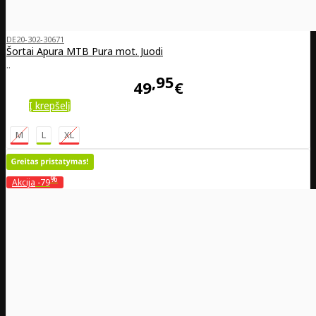
DE20-302-30671
Šortai Apura MTB Pura mot. Juodi
..
95
49
€
Į krepšelį
M
L
XL
%
Akcija
-79