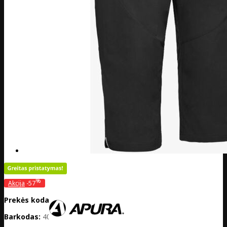
%
Akcija
-57
Prekės kodas:
DE20-301-30269
Barkodas:
4032782050108