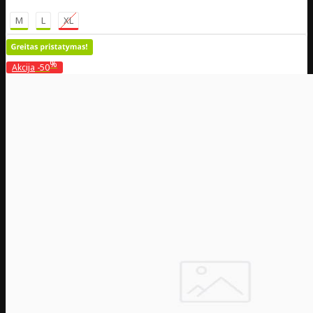
M
L
XL
%
Akcija
-50