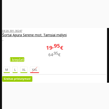
DE20-301-30247
Šortai Apura Serene mot. Tamsiai mėlyni
..
95
19
€
95
64
€
Į krepšelį
M
L
XL
XXL