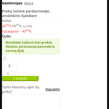
Gamintojas:
Apura
Prekę turime parduotuvėje,
atsiimkite šiandien!
Kaina:
95
95
29
€
69
€
su PVM
00
Sutaupote - 40
€
Dydis:
Norėdami sužinoti šios prekės
likučius, pirmiausiai pasirinkite
norimą dydį.
S
Turite klausimų apie šią
Klauskite
prekę?