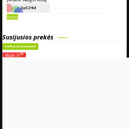
Rašyti
Susijusios prekės
%
Akcija
-33