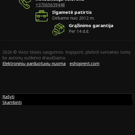
+37065639448
Ilgametė patirtis
Dirbame nuo 2012 m.
Grąžinimo garantija
Per 14 d.d.
2026 © Visos teisės saugomos. Kopijuoti, platinti svetainės turinį
be autorių sutikimo draudžiama.
Elektroninių parduotuvių nuoma
-
eshoprent.com
Rašyti
Skambinti