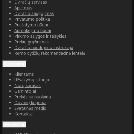
Dviračių servisas
Apie mus
Dviračio saugojimas
Privatumo politika
Pristatymo būdai
Apmokėjimo būdai
Pirkimo sąlygos ir taisyklės
Prekių grąžinimas
Dviračio naudojimo instrukcija
Rėmo dydžių rekomendacinė lentelė
Klientams
Klientams
Užsakymų istorija
Norų sąrašas
Gamintojai
Prekės su nuolaida
Dovanų kuponai
Svetainės medis
Kontaktai
Rekvizitai