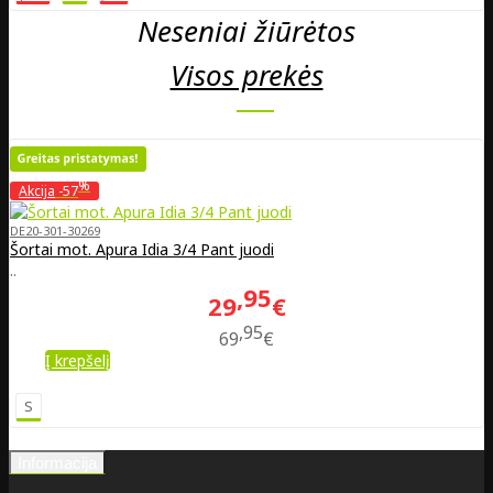
Neseniai žiūrėtos
Visos prekės
%
Akcija
-57
DE20-301-30269
Šortai mot. Apura Idia 3/4 Pant juodi
..
95
29
€
95
69
€
Į krepšelį
S
Informacija