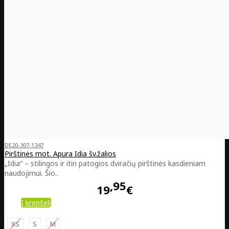
DE20-307-1347
Pirštinės mot. Apura Idia šv.žalios
„Idia“ – stilingos ir itin patogios dviračių pirštinės kasdieniam
naudojimui. Šio..
95
19
€
Į krepšelį
XS
S
M