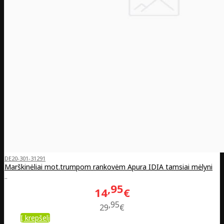
DE20-301-31291
Marškinėliai mot.trumpom rankovėm Apura IDIA tamsiai mėlyni
..
95
14
€
95
29
€
Į krepšelį