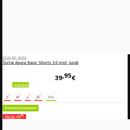
DE20-301-30202
Šortai Apura Basic Shorts 3.0 mot. Juodi
..
95
39
€
Į krepšelį
S
M
L
XL
XXL
%
Akcija
-69