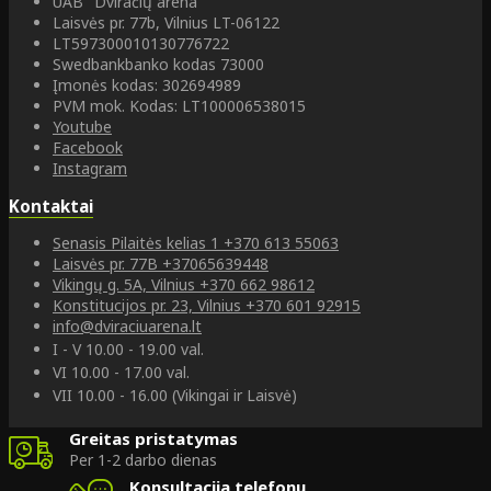
UAB "Dviračių arena"
Laisvės pr. 77b, Vilnius LT-06122
LT597300010130776722
Swedbankbanko kodas 73000
Įmonės kodas: 302694989
PVM mok. Kodas: LT100006538015
Youtube
Facebook
Instagram
Kontaktai
Senasis Pilaitės kelias 1
+370 613 55063
Laisvės pr. 77B
+37065639448
Vikingų g. 5A, Vilnius
+370 662 98612
Konstitucijos pr. 23, Vilnius
+370 601 92915
info@dviraciuarena.lt
I - V 10.00 - 19.00 val.
VI 10.00 - 17.00 val.
VII 10.00 - 16.00 (Vikingai ir Laisvė)
Greitas pristatymas
Per 1-2 darbo dienas
Konsultacija telefonu