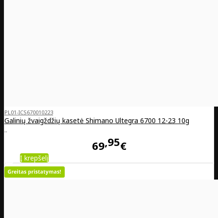
PL01-ICS670010223
Galinių žvaigždžių kasetė Shimano Ultegra 6700 12-23 10g
..
95
69
€
Į krepšelį