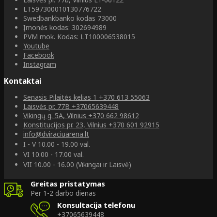
LT597300010130776722
Swedbankbanko kodas 73000
Įmonės kodas: 302694989
PVM mok. Kodas: LT100006538015
Youtube
Facebook
Instagram
Kontaktai
Senasis Pilaitės kelias 1
+370 613 55063
Laisvės pr. 77B
+37065639448
Vikingų g. 5A, Vilnius
+370 662 98612
Konstitucijos pr. 23, Vilnius
+370 601 92915
info@dviraciuarena.lt
I - V 10.00 - 19.00 val.
VI 10.00 - 17.00 val.
VII 10.00 - 16.00 (Vikingai ir Laisvė)
Greitas pristatymas
Per 1-2 darbo dienas
Konsultacija telefonu
+37065639448