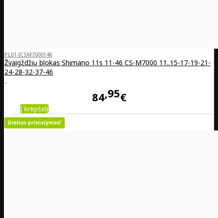
PL01-ICSM7000146
Žvaigždžių blokas Shimano 11s 11-46 CS-M7000 11..15-17-19-21-
24-28-32-37-46
..
95
84
€
Į krepšelį