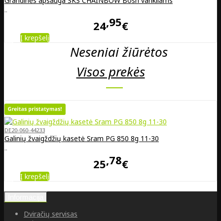
Grandinės apsauga SKS CHAINBOW Bosh varikliams
..
95
24
€
Į krepšelį
Neseniai žiūrėtos
Visos prekės
DE20-060-44233
Galinių žvaigždžių kasetė Sram PG 850 8g 11-30
..
78
25
€
Į krepšelį
Informacija
Dviračių servisas