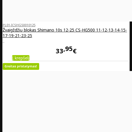
PL01-ICSHG50010125
Žvaigždžių blokas Shimano 10s 12-25 CS-HG500 11-12-13-14-15-
17-19-21-23-25
..
95
33
€
Į krepšelį