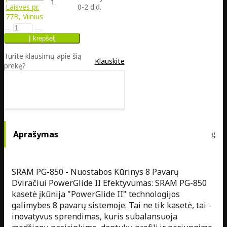
1
Laisves pr.
0-2 d.d.
77B, Vilnius
Turite klausimų apie šią
Klauskite
prekę?
Aprašymas
SRAM PG-850 - Nuostabos Kūrinys 8 Pavarų
Dviračiui PowerGlide II Efektyvumas: SRAM PG-850
kasetė įkūnija "PowerGlide II" technologijos
galimybes 8 pavarų sistemoje. Tai ne tik kasetė, tai -
inovatyvus sprendimas, kuris subalansuoja