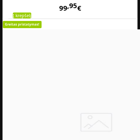
95
99
€
Į krepšelį