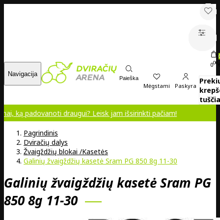
00
0
Navigacija
Paieška
Preki
Mėgstami
Paskyra
krepš
tuščia
dovanoti draugui? Leisk jam išsirinkti pačiam!
Pagrindinis
Dviračių dalys
Žvaigždžių blokai /Kasetės
Galinių žvaigždžių kasetė Sram PG 850 8g 11-30
Galinių žvaigždžių kasetė Sram PG
850 8g 11-30