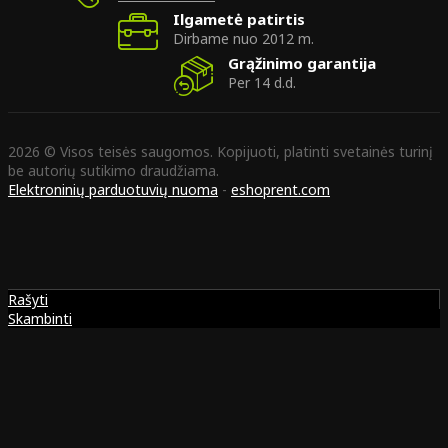
Ilgametė patirtis
Dirbame nuo 2012 m.
Grąžinimo garantija
Per 14 d.d.
2026 © Visos teisės saugomos. Kopijuoti, platinti svetainės turinį
be autorių sutikimo draudžiama.
Elektroninių parduotuvių nuoma
-
eshoprent.com
Rašyti
Skambinti