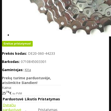
Prekės kodas:
DE20-060-44233
Barkodas:
0710845003301
Gamintojas:
Kita
Prekę turime parduotuvėje,
atsiimkite šiandien!
Kaina:
78
25
€
su PVM
Parduotuvė
Likutis
Pristatymas
Dviračių
parduotuvė
Pristatymas