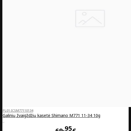
PL01-ICSM77110134
Galinių žvaigždžių kasetė Shimano M771 11-34 10g
..
95
69
€