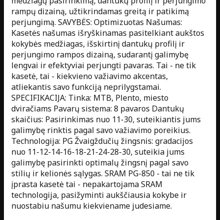
medžiagų pasirinkimą, dantukų profilį ir perjungimo
rampų dizainą, užtikrindamas greitą ir patikimą
perjungimą. SAVYBĖS: Optimizuotas Našumas:
Kasetės našumas išryškinamas pasitelkiant aukštos
kokybės medžiagas, išskirtinį dantukų profilį ir
perjungimo rampos dizainą, sudarantį galimybę
lengvai ir efektyviai perjungti pavaras. Tai - ne tik
kasetė, tai - kiekvieno važiavimo akcentas,
atliekantis savo funkciją neprilygstamai.
SPECIFIKACIJA: Tinka: MTB, Plento, miesto
dviračiams Pavarų sistema: 8 pavaros Dantukų
skaičius: Pasirinkimas nuo 11-30, suteikiantis jums
galimybę rinktis pagal savo važiavimo poreikius.
Technologija: PG Žvaigždučių žingsnis: gradacijos
nuo 11-12-14-16-18-21-24-28-30, suteikia jums
galimybę pasirinkti optimalų žingsnį pagal savo
stilių ir kelionės sąlygas. SRAM PG-850 - tai ne tik
įprasta kasetė tai - nepakartojama SRAM
technologija, pasižyminti aukščiausia kokybe ir
nuostabiu našumu kiekviename judesiame.