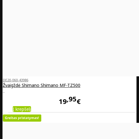
DE20-060-43986
Žvaigždė Shimano Shimano MF-TZ500
..
95
19
€
Į krepšelį