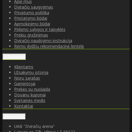
Apie mus
Dviračio saugojimas
Privatumo politika
Pristatymo būdai
Apmokėjimo būdai
Pirkimo sąlygos ir taisyklės
Prekių grąžinimas
Dviračio naudojimo instrukcija
Rėmo dydžių rekomendacinė lentelė
Klientams
Klientams
Užsakymų istorija
Norų sąrašas
Gamintojai
Prekės su nuolaida
Dovanų kuponai
Svetainės medis
Kontaktai
Rekvizitai
UAB "Dviračių arena"
Laisvės pr. 77b, Vilnius LT-06122