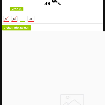
95
39
€
Į krepšelį
S
M
L
XL