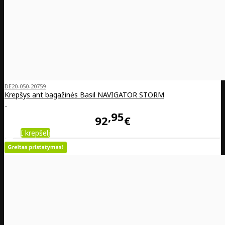
DE20-050-20759
Krepšys ant bagažinės Basil NAVIGATOR STORM
..
95
92
€
Į krepšelį