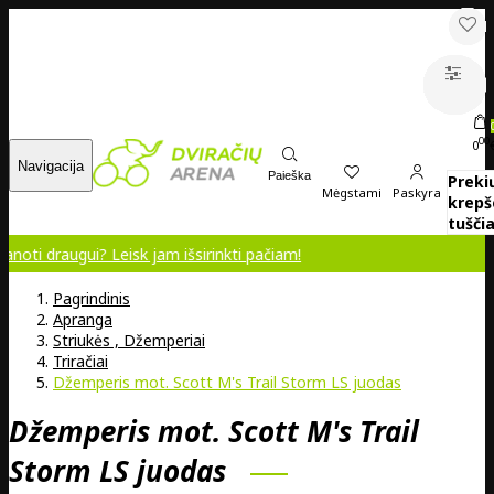
00
0
Navigacija
Paieška
Preki
Mėgstami
Paskyra
krepš
tuščia
ui? Leisk jam išsirinkti pačiam!
Pagrindinis
Apranga
Striukės , Džemperiai
Triračiai
Džemperis mot. Scott M's Trail Storm LS juodas
Džemperis mot. Scott M's Trail
Storm LS juodas