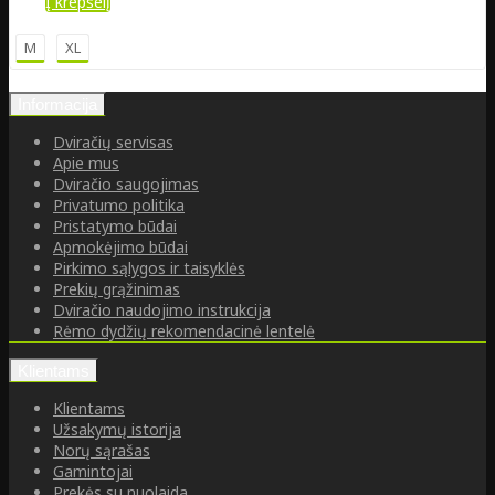
Į krepšelį
M
XL
Informacija
Dviračių servisas
Apie mus
Dviračio saugojimas
Privatumo politika
Pristatymo būdai
Apmokėjimo būdai
Pirkimo sąlygos ir taisyklės
Prekių grąžinimas
Dviračio naudojimo instrukcija
Rėmo dydžių rekomendacinė lentelė
Klientams
Klientams
Užsakymų istorija
Norų sąrašas
Gamintojai
Prekės su nuolaida