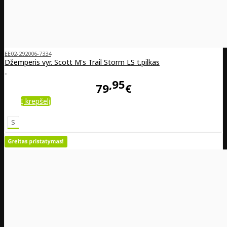
EE02-292006-7334
Džemperis vyr. Scott M's Trail Storm LS t.pilkas
..
95
79
€
Į krepšelį
S