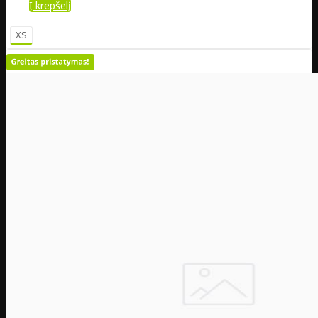
Į krepšelį
XS