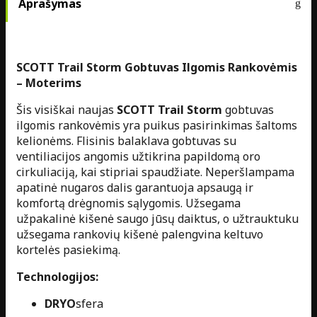
Aprašymas
SCOTT Trail Storm Gobtuvas Ilgomis Rankovėmis
– Moterims
Šis visiškai naujas
SCOTT Trail Storm
gobtuvas
ilgomis rankovėmis yra puikus pasirinkimas šaltoms
kelionėms. Flisinis balaklava gobtuvas su
ventiliacijos angomis užtikrina papildomą oro
cirkuliaciją, kai stipriai spaudžiate. Neperšlampama
apatinė nugaros dalis garantuoja apsaugą ir
komfortą drėgnomis sąlygomis. Užsegama
užpakalinė kišenė saugo jūsų daiktus, o užtrauktuku
užsegama rankovių kišenė palengvina keltuvo
kortelės pasiekimą.
Technologijos:
DRYO
sfera