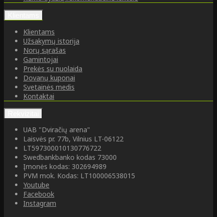
Klientams
Klientams
Užsakymų istorija
Norų sąrašas
Gamintojai
Prekės su nuolaida
Dovanų kuponai
Svetainės medis
Kontaktai
Rekvizitai
UAB "Dviračių arena"
Laisvės pr. 77b, Vilnius LT-06122
LT597300010130776722
Swedbankbanko kodas 73000
Įmonės kodas: 302694989
PVM mok. Kodas: LT100006538015
Youtube
Facebook
Instagram