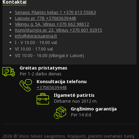
Kontaktai
Senasis Pilaitės kelias 1
+370 613 55063
Laisvės pr. 77B
+37065639448
Vikingų g. 5A, Vilnius
+370 662 98612
Konstitucijos pr. 23, Vilnius
+370 601 92915
info@dviraciuarena.lt
I - V 10.00 - 19.00 val.
VI 10.00 - 17.00 val.
VII 10.00 - 16.00 (Vikingai ir Laisvė)
Greitas pristatymas
Per 1-2 darbo dienas
Konsultacija telefonu
+37065639448
Ilgametė patirtis
Dirbame nuo 2012 m.
Grąžinimo garantija
Per 14 d.d.
2026 © Visos teisės saugomos. Kopijuoti, platinti svetainės turinį