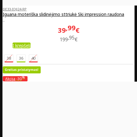
DE33-IOJJ24-RP
Iguana moteriška slidinėjimo sttriukė Ski impression raudona
..
99
39
€
95
199
€
Į krepšelį
38
36
40
%
Akcija
-30