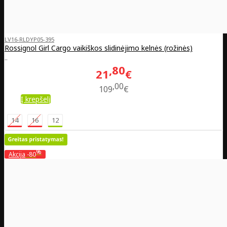
LV16-RLDYP05-395
Rossignol Girl Cargo vaikiškos slidinėjimo kelnės (rožinės)
..
80
21
€
00
109
€
Į krepšelį
14
16
12
%
Akcija
-80