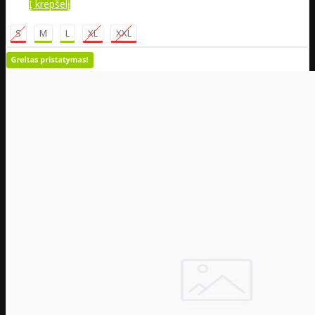
Į krepšelį
S
M
L
XL
XXL