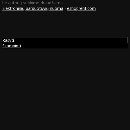
be autorių sutikimo draudžiama.
Elektroninių parduotuvių nuoma
-
eshoprent.com
Rašyti
Skambinti