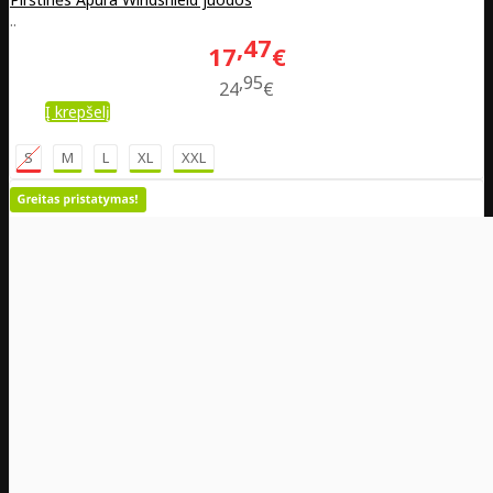
..
47
17
€
95
24
€
Į krepšelį
S
M
L
XL
XXL