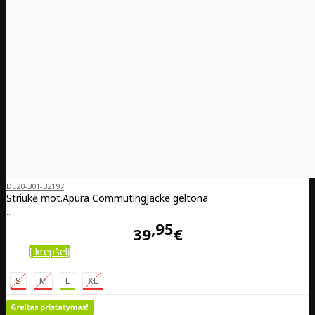
DE20-301-32197
Striukė mot.Apura Commutingjacke geltona
..
95
39
€
Į krepšelį
S
M
L
XL