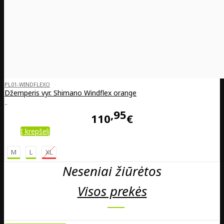
PL01-WINDFLEXO
Džemperis vyr. Shimano Windflex orange
..
95
110
€
Į krepšelį
M
L
XL
Neseniai žiūrėtos
Visos prekės