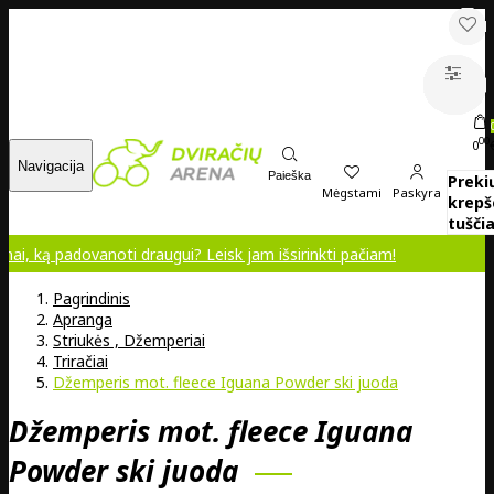
00
0
Navigacija
Paieška
Preki
Mėgstami
Paskyra
krepš
tuščia
dovanoti draugui? Leisk jam išsirinkti pačiam!
Pagrindinis
Apranga
Striukės , Džemperiai
Triračiai
Džemperis mot. fleece Iguana Powder ski juoda
Džemperis mot. fleece Iguana
Powder ski juoda