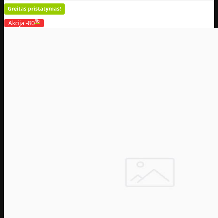
%
Akcija
-80