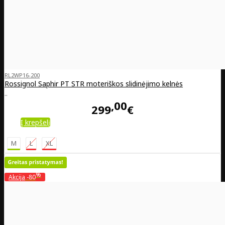
RL2WP16-200
Rossignol Saphir PT STR moteriškos slidinėjimo kelnės
..
00
299
€
Į krepšelį
M
L
XL
%
Akcija
-80