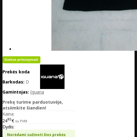
Prekės kodas:
DE33-IODF21-B
Barkodas:
DE33-IODF21-B
Gamintojas:
Iguana
Prekę turime parduotuvėje,
atsiimkite šiandien!
Kaina:
95
24
€
su PVM
Dydis:
Norėdami sužinoti šios prekės