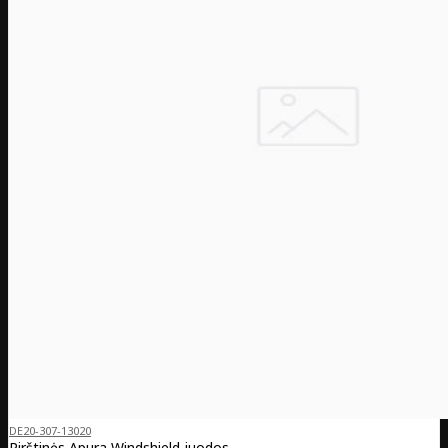
DE20-307-13020
Pirštinės Apura Windshield juodos