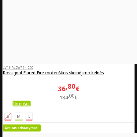
LV16-RL2WP14-200
Rossignol Flared Fire moteriškos slidinėjimo kelnės
..
80
36
€
00
184
€
Į krepšelį
S
M
L