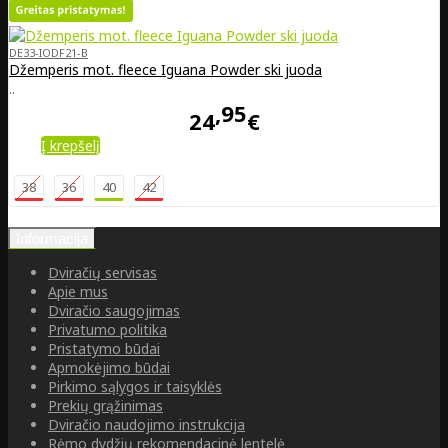
DE33-IODF21-B
Džemperis mot. fleece Iguana Powder ski juoda
..
95
24
€
Į krepšelį
38
36
40
42
Informacija
Dviračių servisas
Apie mus
Dviračio saugojimas
Privatumo politika
Pristatymo būdai
Apmokėjimo būdai
Pirkimo sąlygos ir taisyklės
Prekių grąžinimas
Dviračio naudojimo instrukcija
Rėmo dydžių rekomendacinė lentelė