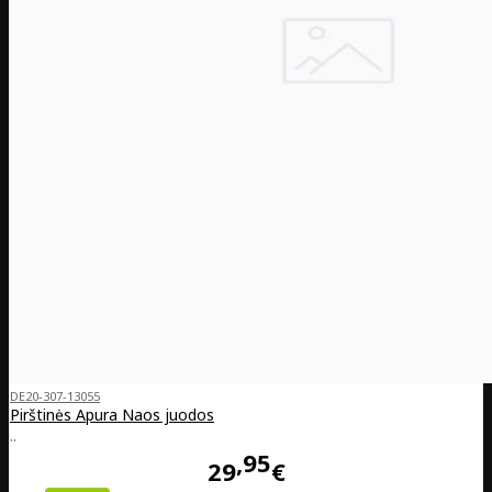
DE20-307-13055
Pirštinės Apura Naos juodos
..
95
29
€