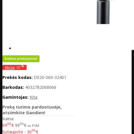
%
Akcija
-31
Prekės kodas:
DE20-060-32401
Barkodas:
4032782068066
Gamintojas:
Kita
Prekę turime parduotuvėje,
atsiimkite šiandien!
Kaina:
00
95
69
€
99
€
su PVM
95
Sutaupote - 30
€