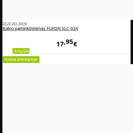
DE20-061-30645
Balno paminkštinimas FUXON VLC-024
..
95
17
€
Į krepšelį