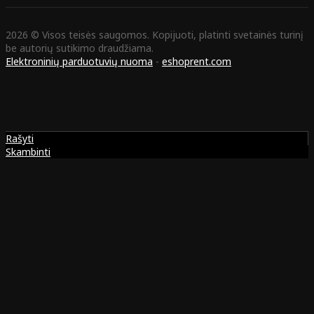
2026 © Visos teisės saugomos. Kopijuoti, platinti svetainės turinį
be autorių sutikimo draudžiama.
Elektroninių parduotuvių nuoma
-
eshoprent.com
Rašyti
Skambinti