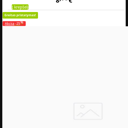
8
€
Į krepšelį
%
Akcija
-25