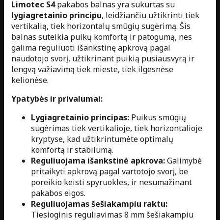
Limotec S4
pakabos balnas yra sukurtas su
lygiagretainio principu
, leidžiančiu užtikrinti tiek
vertikalią, tiek horizontalų smūgių sugėrimą. Šis
balnas suteikia puikų komfortą ir patogumą, nes
galima reguliuoti išankstinę apkrovą pagal
naudotojo svorį, užtikrinant puikią pusiausvyrą ir
lengvą važiavimą tiek mieste, tiek ilgesnėse
kelionėse.
Ypatybės ir privalumai:
Lygiagretainio principas:
Puikus smūgių
sugėrimas tiek vertikalioje, tiek horizontalioje
kryptyse, kad užtikrintumėte optimalų
komfortą ir stabilumą.
Reguliuojama išankstinė apkrova:
Galimybė
pritaikyti apkrovą pagal vartotojo svorį, be
poreikio keisti spyruokles, ir nesumažinant
pakabos eigos.
Reguliuojamas šešiakampiu raktu:
Tiesioginis reguliavimas 8 mm šešiakampiu