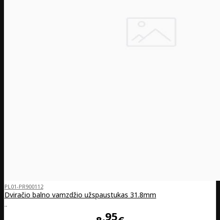
PL01-PR900112
Dviračio balno vamzdžio užspaustukas 31.8mm
..
95