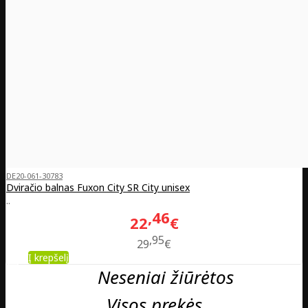
DE20-061-30783
Dviračio balnas Fuxon City SR City unisex
..
46
22
€
95
29
€
Į krepšelį
Neseniai žiūrėtos
Visos prekės