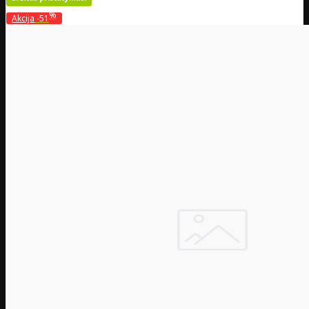
%
Akcija
-51