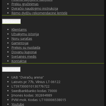
Prekių grąžinimas
Dviračio naudojimo instrukcija
Rėmo dydžių rekomendacinė lentelė
Klientams
Klientams
Užsakymų istorija
Norų sąrašas
Gamintojai
Prekės su nuolaida
Dovanų kuponai
Svetainės medis
Kontaktai
Rekvizitai
UAB "Dviračių arena"
Laisvės pr. 77b, Vilnius LT-06122
LT597300010130776722
Swedbankbanko kodas 73000
Įmonės kodas: 302694989
PVM mok. Kodas: LT100006538015
Youtube