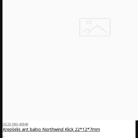
DE20-080-40848
Krepšelis ant balno Northwind Klick 22*12*7mm
..