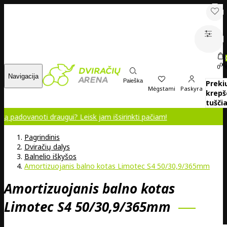
00
0
Navigacija
Paieška
Preki
Mėgstami
Paskyra
krepš
tuščia
noti draugui? Leisk jam išsirinkti pačiam!
Pagrindinis
Dviračių dalys
Balnelio iškyšos
Amortizuojanis balno kotas Limotec S4 50/30,9/365mm
Amortizuojanis balno kotas
Limotec S4 50/30,9/365mm