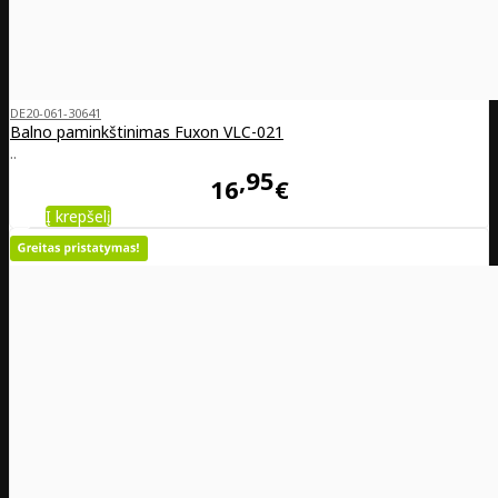
DE20-061-30641
Balno paminkštinimas Fuxon VLC-021
..
95
16
€
Į krepšelį