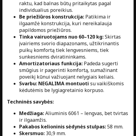
raktu, kad balnas būtų pritaikytas pagal
individualius poreikius.
Be priežiūros konstrukcija:
Patikima ir
ilgaamžė konstrukcija, kuri nereikalauja
papildomos priežiūros.
Tinka vairuotojams nuo 60–120 kg:
Skirtas
įvairiems svorio diapazonams, užtikrinantis
puikų komfortą tiek lengvesniems, tiek
sunkesniems dviratininkams.
Amortizatoriaus funkcija:
Padeda sugerti
smūgius ir pagerinti komfortą, sumažinant
poveikį kūnui važiuojant nelygiais keliais.
Svarbu:
NEGALIMA montuoti
su vaikiškomis
kėdutėmis be lygiagretainio korpuso.
Techninės savybės:
Medžiaga:
Aliuminis 6061 – lengvas, bet tvirtas
ir ilgaamžis.
Pakabos kelioninis sėdynės stulpas:
58 mm.
Skersmuo:
30,9 mm.