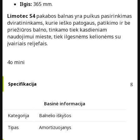
Ilgis:
365 mm.
Limotec S4
pakabos balnas yra puikus pasirinkimas
dviratininkams, kurie ieško patogaus, patikimo ir be
priežiūros balno, tinkamo tiek kasdieniam
naudojimui mieste, tiek ilgesnėms kelionėms su
įvairiais reljefais.
4o mini
Specifikacija
Basinė informacija
Kategorija
Balnelio iškyšos
Tipas
Amortizuojanys