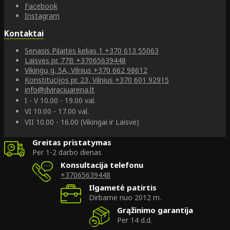
Facebook
Instagram
Kontaktai
Senasis Pilaitės kelias 1
+370 613 55063
Laisvės pr. 77B
+37065639448
Vikingų g. 5A, Vilnius
+370 662 98612
Konstitucijos pr. 23, Vilnius
+370 601 92915
info@dviraciuarena.lt
I - V 10.00 - 19.00 val.
VI 10.00 - 17.00 val.
VII 10.00 - 16.00 (Vikingai ir Laisvė)
Greitas pristatymas
Per 1-2 darbo dienas
Konsultacija telefonu
+37065639448
Ilgametė patirtis
Dirbame nuo 2012 m.
Grąžinimo garantija
Per 14 d.d.