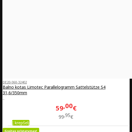
DE20-060-32402
Balno kotas Limotec Parallelogramm Sattelstütze S4
31,6/350mm
..
00
59
€
95
99
€
Į krepšelį