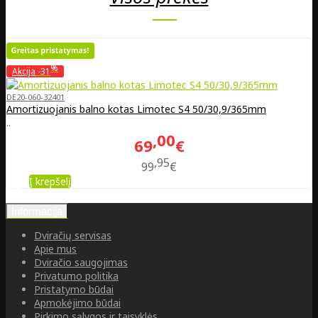
%
Akcija
-31
DE20-060-32401
Amortizuojanis balno kotas Limotec S4 50/30,9/365mm
..
00
69
€
95
99
€
Į krepšelį
Informacija
Dviračių servisas
Apie mus
Dviračio saugojimas
Privatumo politika
Pristatymo būdai
Apmokėjimo būdai
Pirkimo sąlygos ir taisyklės