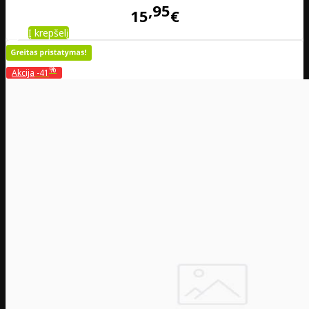
95
15
€
Į krepšelį
%
Akcija
-41