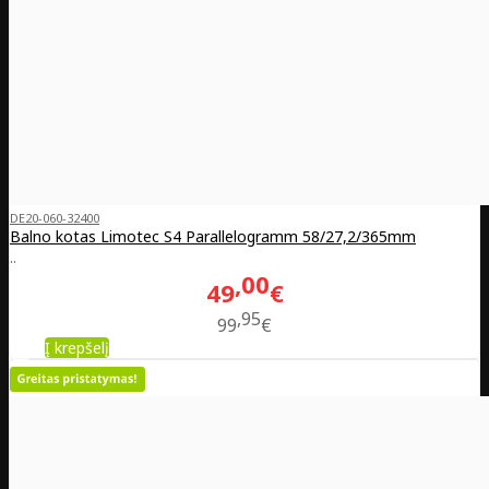
DE20-060-32400
Balno kotas Limotec S4 Parallelogramm 58/27,2/365mm
..
00
49
€
95
99
€
Į krepšelį