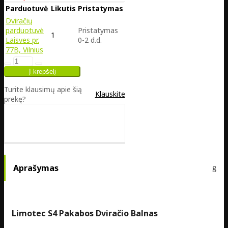
Parduotuvė
Likutis
Pristatymas
Dviračių
parduotuvė
Pristatymas
1
Laisves pr.
0-2 d.d.
77B, Vilnius
Turite klausimų apie šią
Klauskite
prekę?
Aprašymas
Limotec S4 Pakabos Dviračio Balnas