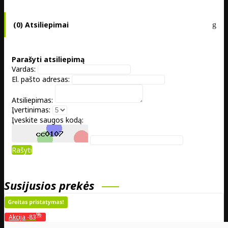
(0) Atsiliepimai
Parašyti atsiliepimą
Vardas:
El. pašto adresas:
Atsiliepimas:
Įvertinimas:
Įveskite saugos kodą:
Rašyti
Susijusios prekės
%
Akcija
-83