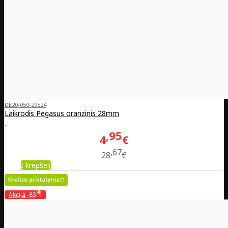
DE20-050-29524
Laikrodis Pegasus oranzinis 28mm
..
95
4
€
67
28
€
Į krepšelį
%
Akcija
-83