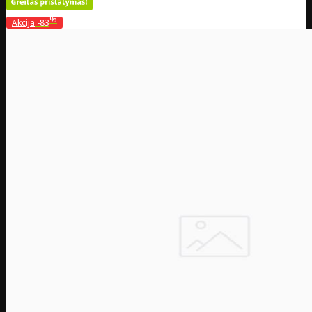
%
Akcija
-83