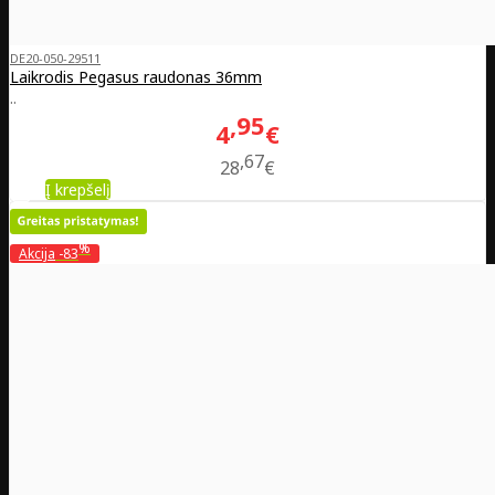
DE20-050-29511
Laikrodis Pegasus raudonas 36mm
..
95
4
€
67
28
€
Į krepšelį
%
Akcija
-83