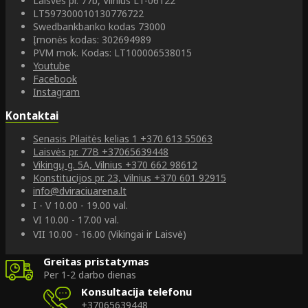
Laisvės pr. 77b, Vilnius LT-06122
LT597300010130776722
Swedbankbanko kodas 73000
Įmonės kodas: 302694989
PVM mok. Kodas: LT100006538015
Youtube
Facebook
Instagram
Kontaktai
Senasis Pilaitės kelias 1
+370 613 55063
Laisvės pr. 77B
+37065639448
Vikingų g. 5A, Vilnius
+370 662 98612
Konstitucijos pr. 23, Vilnius
+370 601 92915
info@dviraciuarena.lt
I - V 10.00 - 19.00 val.
VI 10.00 - 17.00 val.
VII 10.00 - 16.00 (Vikingai ir Laisvė)
Greitas pristatymas
Per 1-2 darbo dienas
Konsultacija telefonu
+37065639448