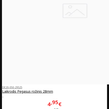
DE20-050-29525
Laikrodis Pegasus rožinis 28mm
..
95
4
€