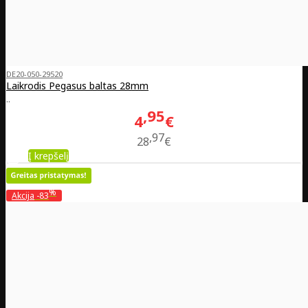
DE20-050-29520
Laikrodis Pegasus baltas 28mm
..
95
4
€
97
28
€
Į krepšelį
%
Akcija
-83