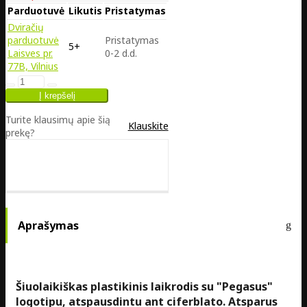
Parduotuvė
Likutis
Pristatymas
Dviračių
parduotuvė
Pristatymas
5+
Laisves pr.
0-2 d.d.
77B, Vilnius
Turite klausimų apie šią
Klauskite
prekę?
Aprašymas
Šiuolaikiškas plastikinis laikrodis su "Pegasus"
logotipu, atspausdintu ant ciferblato. Atsparus