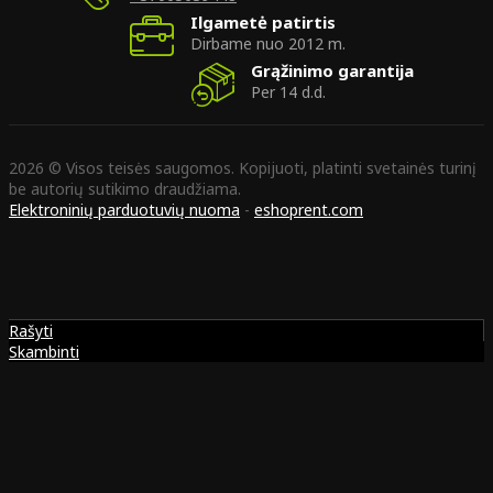
Ilgametė patirtis
Dirbame nuo 2012 m.
Grąžinimo garantija
Per 14 d.d.
2026 © Visos teisės saugomos. Kopijuoti, platinti svetainės turinį
be autorių sutikimo draudžiama.
Elektroninių parduotuvių nuoma
-
eshoprent.com
Rašyti
Skambinti