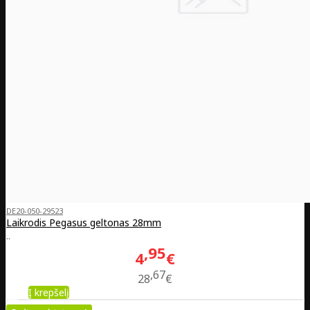
DE20-050-29523
Laikrodis Pegasus geltonas 28mm
..
95
4
€
67
28
€
Į krepšelį