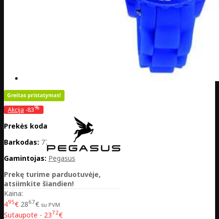
%
Akcija
-83
Prekės kodas:
DE20-050-29526
Barkodas:
7770001006341
Gamintojas:
Pegasus
Prekę turime parduotuvėje,
atsiimkite šiandien!
Kaina:
95
67
4
€
28
€
su PVM
72
Sutaupote - 23
€