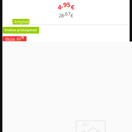
95
4
€
67
28
€
Į krepšelį
%
Akcija
-83