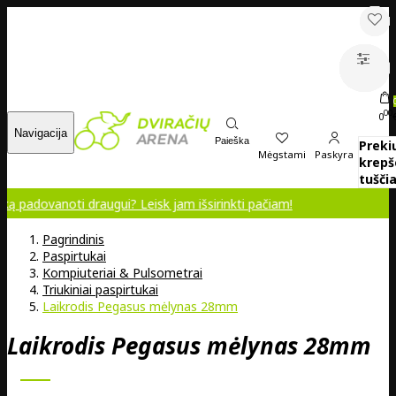
00
0
Navigacija
Paieška
Preki
Mėgstami
Paskyra
krepš
tuščia
oti draugui? Leisk jam išsirinkti pačiam!
Pagrindinis
Paspirtukai
Kompiuteriai & Pulsometrai
Triukiniai paspirtukai
Laikrodis Pegasus mėlynas 28mm
Laikrodis Pegasus mėlynas 28mm