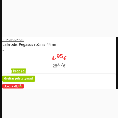
DE20-050-29506
Laikrodis Pegasus rožinis 44mm
..
95
4
€
67
28
€
Į krepšelį
%
Akcija
-83