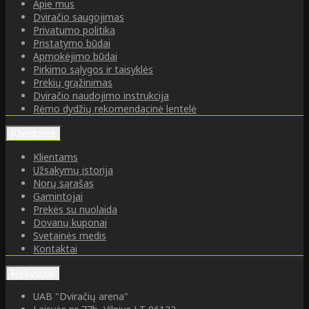
Apie mus
Dviračio saugojimas
Privatumo politika
Pristatymo būdai
Apmokėjimo būdai
Pirkimo sąlygos ir taisyklės
Prekių grąžinimas
Dviračio naudojimo instrukcija
Rėmo dydžių rekomendacinė lentelė
Klientams
Klientams
Užsakymų istorija
Norų sąrašas
Gamintojai
Prekės su nuolaida
Dovanų kuponai
Svetainės medis
Kontaktai
Rekvizitai
UAB "Dviračių arena"