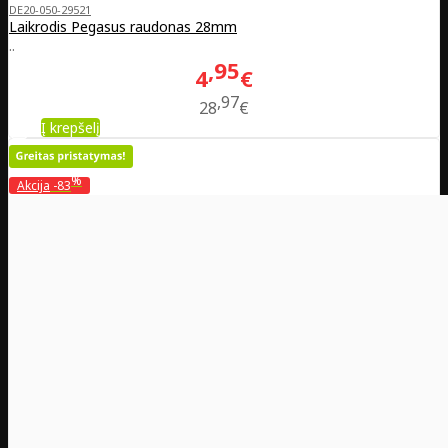
DE20-050-29521
Laikrodis Pegasus raudonas 28mm
..
95
4
€
97
28
€
Į krepšelį
%
Akcija
-83