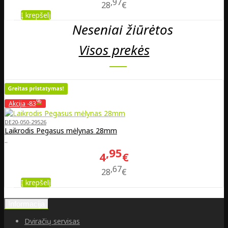
97
28
€
Į krepšelį
Neseniai žiūrėtos
Visos prekės
%
Akcija
-83
DE20-050-29526
Laikrodis Pegasus mėlynas 28mm
..
95
4
€
67
28
€
Į krepšelį
Informacija
Dviračių servisas