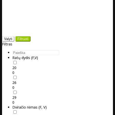
Valyti
Filtruoti
Filtras
Ratų dydis (F,V)
20
0
26
0
29
0
Dviračio rėmas (F, V)