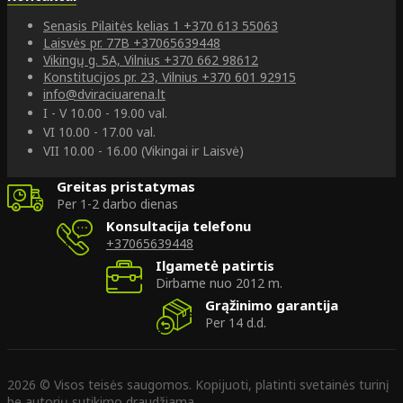
Senasis Pilaitės kelias 1
+370 613 55063
Laisvės pr. 77B
+37065639448
Vikingų g. 5A, Vilnius
+370 662 98612
Konstitucijos pr. 23, Vilnius
+370 601 92915
info@dviraciuarena.lt
I - V 10.00 - 19.00 val.
VI 10.00 - 17.00 val.
VII 10.00 - 16.00 (Vikingai ir Laisvė)
Greitas pristatymas
Per 1-2 darbo dienas
Konsultacija telefonu
+37065639448
Ilgametė patirtis
Dirbame nuo 2012 m.
Grąžinimo garantija
Per 14 d.d.
2026 © Visos teisės saugomos. Kopijuoti, platinti svetainės turinį
be autorių sutikimo draudžiama.