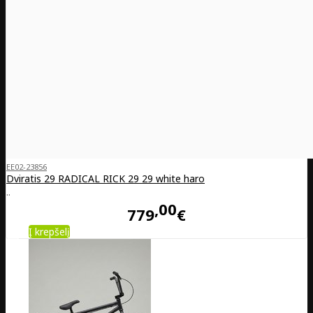
EE02-23856
Dviratis 29 RADICAL RICK 29 29 white haro
..
00
779
€
Į krepšelį