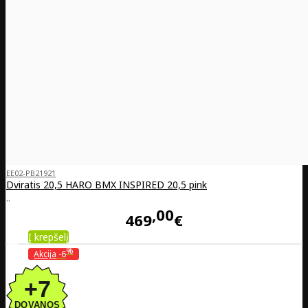
EE02-PB21921
Dviratis 20,5 HARO BMX INSPIRED 20,5 pink
..
00
469
€
Į krepšelį
%
Akcija
-6