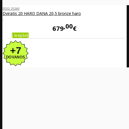
EE02-25260
Dviratis 20 HARO DANA 20,5 bronze haro
..
00
679
€
Į krepšelį