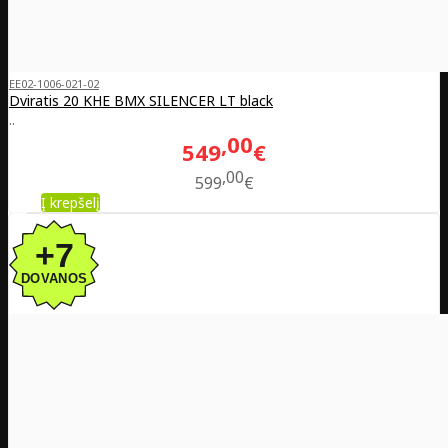
EE02-1006-021-02
Dviratis 20 KHE BMX SILENCER LT black
..
00
549
€
00
599
€
Į krepšelį