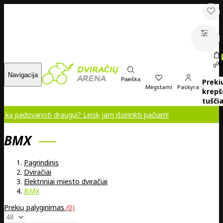
00
0
Navigacija
Paieška
Preki
Mėgstami
Paskyra
krepš
tuščia
anoti draugui? Leisk jam išsirinkti pačiam!
BMX
Pagrindinis
Dviračiai
Elektriniai miesto dviračiai
BMX
Prekių palyginimas
(0)