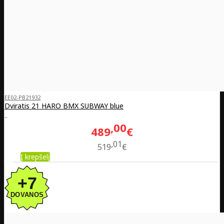
EE02-PB21932
Dviratis 21 HARO BMX SUBWAY blue
..
00
489
€
01
519
€
Į krepšelį