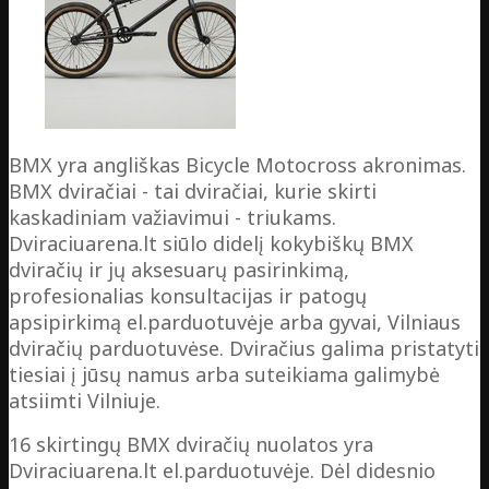
BMX yra angliškas Bicycle Motocross akronimas.
BMX dviračiai - tai dviračiai, kurie skirti
kaskadiniam važiavimui - triukams.
Dviraciuarena.lt siūlo didelį kokybiškų BMX
dviračių ir jų aksesuarų pasirinkimą,
profesionalias konsultacijas ir patogų
apsipirkimą el.parduotuvėje arba gyvai, Vilniaus
dviračių parduotuvėse. Dviračius galima pristatyti
tiesiai į jūsų namus arba suteikiama galimybė
atsiimti Vilniuje.
16 skirtingų BMX dviračių nuolatos yra
Dviraciuarena.lt el.parduotuvėje. Dėl didesnio