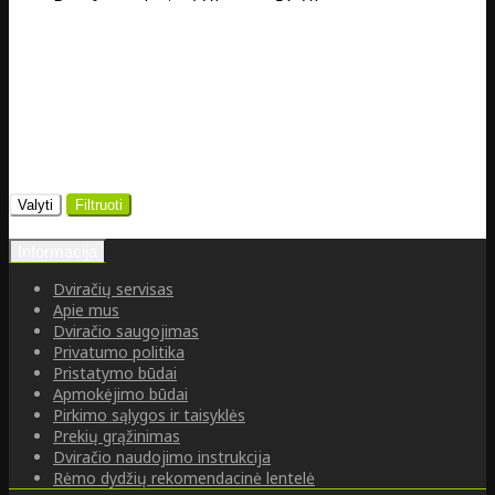
Dviračių parduotuvė Vikingų g. 5A, Vilnius
0
Valyti
Filtruoti
Informacija
Dviračių servisas
Apie mus
Dviračio saugojimas
Privatumo politika
Pristatymo būdai
Apmokėjimo būdai
Pirkimo sąlygos ir taisyklės
Prekių grąžinimas
Dviračio naudojimo instrukcija
Rėmo dydžių rekomendacinė lentelė