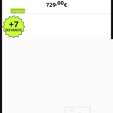
00
729
€
Į krepšelį