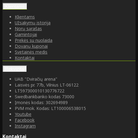
Klientams
Klientams
Užsakymų istorija
Norų sąrašas
Gamintojai
Prekės su nuolaida
Dovanų kuponai
Svetainės medis
Kontaktai
Rekvizitai
UAB "Dviračių arena"
Laisvės pr. 77b, Vilnius LT-06122
LT597300010130776722
Swedbankbanko kodas 73000
Įmonės kodas: 302694989
PVM mok. Kodas: LT100006538015
Youtube
Facebook
Instagram
Kontaktai