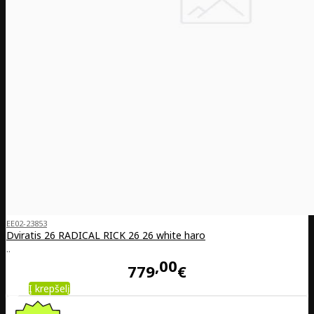
EE02-23853
Dviratis 26 RADICAL RICK 26 26 white haro
..
00
779
€
Į krepšelį