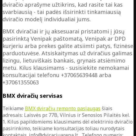
dviračio aprašyme užtikrins, kad rasite tai kas
svarbiausią - tai padės išsirinkti tinkamiausią
dviračio modelį individualiai jums.
BMX dviračiai ir jų aksesuarai pristatomi į jūsų
pasirinktą Venipak paštomatą, Venipak ar DPD
kurjeriu arba prekes galite atsiimti patys, fizinėse
parduotuvėse. Atsiskaitymas už dviračius galimas
lizingu, lietuviškais bankais, grynais atsiėmimo
metu. Kilus klausimams - susisiekite nemokamai
konsultacijai telefonu +37065639448 arba
+37061355063
BMX dviračių servisas
Teikiame
BMX dviračių remonto paslaugas
šiais
adresais: Laisvės pr. 77B, Vilnius ir Senosios Pilaitės kel.
1. Kilus papildomiems klausimams dėl elektrinio dviračio
pasirinkimo, teikiame konsultacijas toliau nurodytais
kontaktais. info@dviraciuarena.lt , Telefono numeris: