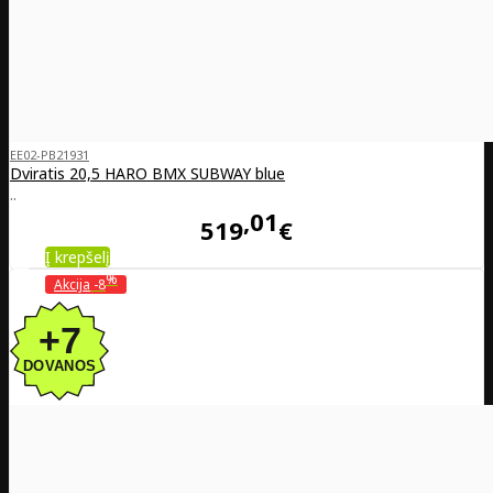
EE02-PB21931
Dviratis 20,5 HARO BMX SUBWAY blue
..
01
519
€
Į krepšelį
%
Akcija
-8