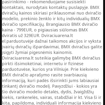
pasirinkimo - rekomenduojame susisiekti
kontaktais, nurodytais kontaktų puslapyje. BMX
dviračių kainos skiriasi priklausomai nuo dviračio
modelio, prekinio ženklo ir kitų individualių BMX
dviračio specifikacijų. Brangiausio BMX dviračio
kaina - 799EUR, o pigiausias siūlomas BMX
dviratis už 329EUR. Dviraciuarena.lt
el.parduotuvėje dažnai taikomos akcijos ir vyksta
įvairių dviračių išpardavimai, BMX dviračius galite
įsigyti žymiai pigesnėmis kainomis.
Dviraciuarena.lt suteikia galimybę BMX dviračius
pirkti išsimokėtinai, internetu ir fizinėse
parduotuvėse, kurios yra Vilniuje. Prie kiekvieno
BMX dviračio aprašymo rasite svarbiausią
informaciją, kuri padės išsirinkti jums labiausiai
tinkantį dviračio modelį. Pavyzdžiui - kokios yra
šio dviračio modelio detalės, dydis, žvaigždžių
kiekis, rankenelės, vairas, stabdžiai ir kt. Visa ši ir
kita, papildoma, individuali informacija kiekvieno