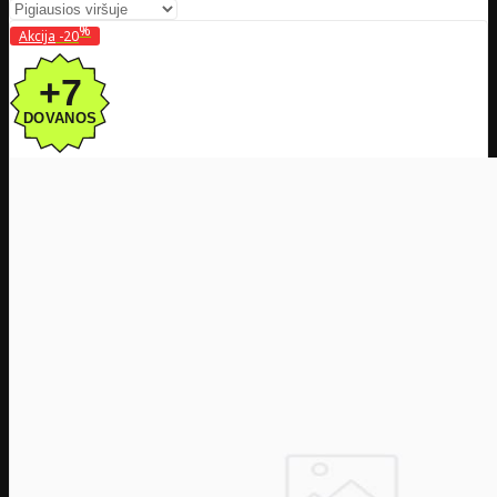
%
Akcija
-20