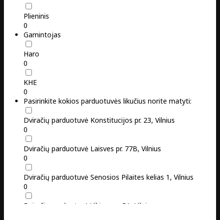
Plieninis
0
Gamintojas
Haro
0
KHE
0
Pasirinkite kokios parduotuvės likučius norite matyti:
Dviračių parduotuvė Konstitucijos pr. 23, Vilnius
0
Dviračių parduotuvė Laisves pr. 77B, Vilnius
0
Dviračių parduotuvė Senosios Pilaites kelias 1, Vilnius
0
Dviračių parduotuvė Vikingų g. 5A, Vilnius
0