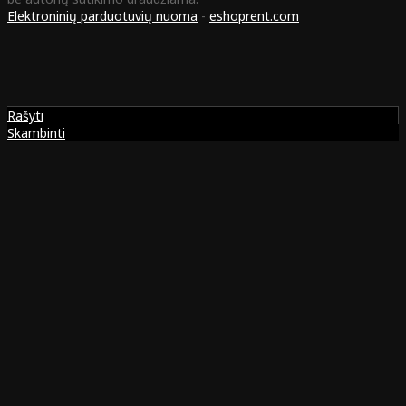
Elektroninių parduotuvių nuoma
-
eshoprent.com
Rašyti
Skambinti