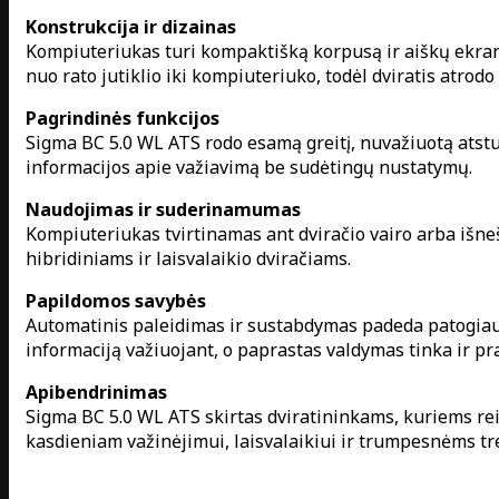
Konstrukcija ir dizainas
Kompiuteriukas turi kompaktišką korpusą ir aiškų ekran
nuo rato jutiklio iki kompiuteriuko, todėl dviratis atrodo
Pagrindinės funkcijos
Sigma BC 5.0 WL ATS rodo esamą greitį, nuvažiuotą atstum
informacijos apie važiavimą be sudėtingų nustatymų.
Naudojimas ir suderinamumas
Kompiuteriukas tvirtinamas ant dviračio vairo arba išneš
hibridiniams ir laisvalaikio dviračiams.
Papildomos savybės
Automatinis paleidimas ir sustabdymas padeda patogiau 
informaciją važiuojant, o paprastas valdymas tinka ir p
Apibendrinimas
Sigma BC 5.0 WL ATS skirtas dviratininkams, kuriems rei
kasdieniam važinėjimui, laisvalaikiui ir trumpesnėms tren