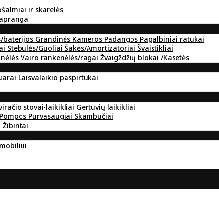
ošalmiai ir skarelės
 apranga
s/baterijos
Grandinės
Kameros
Padangos
Pagalbiniai ratukai
ai
Stebulės/Guoliai
Šakės/Amortizatoriai
Švaistikliai
onėlės
Vairo rankenėlės/ragai
Žvaigždžių blokai /Kasetės
suarai
Laisvalaikio paspirtukai
viračio stovai-laikikliai
Gertuvių laikikliai
Pompos
Purvasaugiai
Skambučiai
i
Žibintai
omobiliui