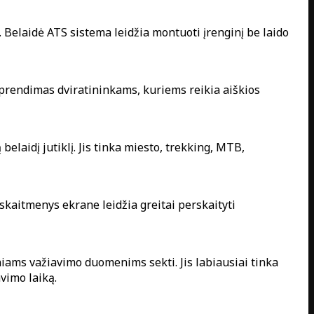
elaidė ATS sistema leidžia montuoti įrenginį be laido
sprendimas dviratininkams, kuriems reikia aiškios
laidį jutiklį. Jis tinka miesto, trekking, MTB,
kaitmenys ekrane leidžia greitai perskaityti
iams važiavimo duomenims sekti. Jis labiausiai tinka
vimo laiką.