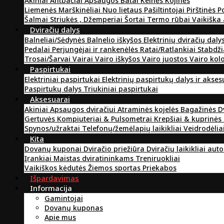
Akiniai
Antbačiai
Apsaugos
Batai
Kelnės
Kojinės
Liemenės
Marškinėliai
Nuo lietaus
Pašiltintojai
Pirštinės
P
Šalmai
Striukės , Džemperiai
Šortai
Termo rūbai
Vaikiška
Dviračių dalys
Balneliai/Sėdynės
Balnelio iškyšos
Elektrinių dviračių daly
Pedalai
Perjungėjai ir rankenėlės
Ratai/Ratlankiai
Stabdži
Trosai/Šarvai
Vairai
Vairo iškyšos
Vairo juostos
Vairo kol
Paspirtukai
Elektriniai paspirtukai
Elektrinių paspirtukų dalys ir akse
Paspirtukų dalys
Triukiniai paspirtukai
Aksesuarai
Akiniai
Apsaugos dviračiui
Atraminės kojelės
Bagažinės
D
Gertuvės
Kompiuteriai & Pulsometrai
Krepšiai & kuprinės
Spynos/užraktai
Telefonų/žemėlapių laikikliai
Veidrodėlia
Kita
Dovanų kuponai
Dviračio priežiūra
Dviračių laikikliai aut
Įrankiai
Maistas dviratininkams
Treniruokliai
Vaikiškos kėdutės
Žiemos sportas
Priekabos
Išpardavimas
Informacija
Gamintojai
Dovanų kuponas
Apie mus