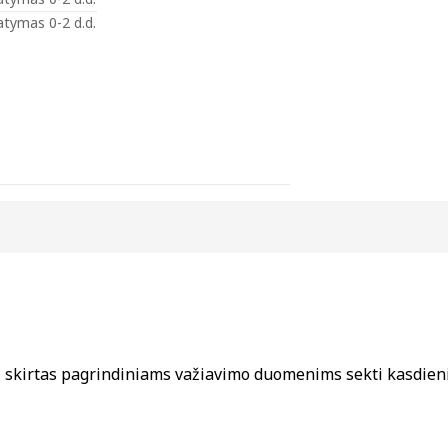
atymas 0-2 d.d.
, skirtas pagrindiniams važiavimo duomenims sekti kasdieni