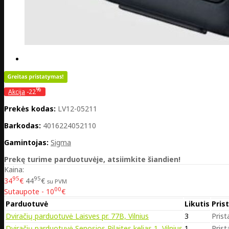
%
Akcija
-22
Prekės kodas:
LV12-05211
Barkodas:
4016224052110
Gamintojas:
Sigma
Prekę turime parduotuvėje, atsiimkite šiandien!
Kaina:
95
95
34
€
44
€
su PVM
00
Sutaupote - 10
€
Parduotuvė
Likutis
Pris
Dviračių parduotuvė Laisves pr. 77B, Vilnius
3
Prist
Dviračių parduotuvė Senosios Pilaites kelias 1, Vilnius
1
Prist