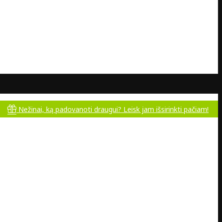
nai, ką padovanoti draugui? Leisk jam išsirinkti pačiam!