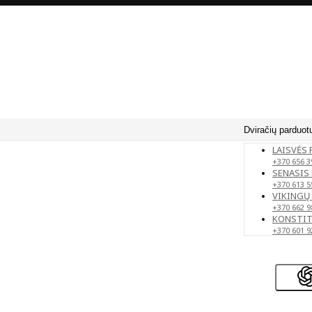
Dviračių parduot
LAISVĖS 
+370 656 3
SENASIS 
+370 613 5
VIKINGŲ 
+370 662 9
KONSTITU
+370 601 9