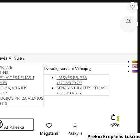
uvės Vilniuje
PR. 77B
Dviračių servisai Vilniuje
9 448
PILAITĖS KELIAS 1
LAISVĖS PR. 77B
5063
+370 683 79 762
G. 5A, VILNIUS
SENASIS PILAITĖS KELIAS 1
8612
+370 603 63257
CIJOS PR. 23, VILNIUS
2915
0
00
0
€
AI Paieška
Mėgstami
Paskyra
Prekių krepšelis tuščias