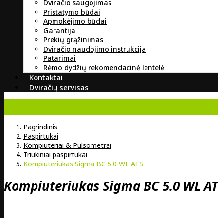
Dviračio saugojimas
Pristatymo būdai
Apmokėjimo būdai
Garantija
Prekių grąžinimas
Dviračio naudojimo instrukcija
Patarimai
Rėmo dydžių rekomendacinė lentelė
Kontaktai
Dviračių servisas
Pagrindinis
Paspirtukai
Kompiuteriai & Pulsometrai
Triukiniai paspirtukai
Kompiuteriukas Sigma BC 5.0 WL ATS
Kompiuteriukas Sigma BC 5.0 WL A