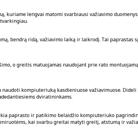
ą, kuriame lengvai matomi svarbiausi važiavimo duomenys. B
 tvarkingiau.
ą, bendrą ridą, važiavimo laiką ir laikrodį. Tai paprastas 
imo, o greitis matuojamas naudojant prie rato montuojamą be
naudoti kompiuteriuką kasdieniuose važiavimuose. Dideli s
radedantiesiems dviratininkams.
kia paprasto ir patikimo belaidžio kompiuteriuko pagrindin
iruotėms, kai svarbu greitai matyti greitį, atstumą ir važia