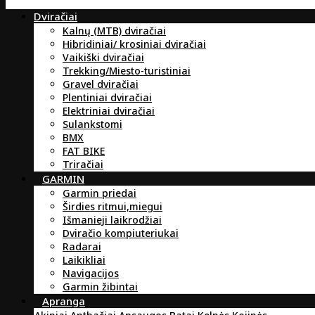
Dviračiai
Kalnų (MTB) dviračiai
Hibridiniai/ krosiniai dviračiai
Vaikiški dviračiai
Trekking/Miesto-turistiniai
Gravel dviračiai
Plentiniai dviračiai
Elektriniai dviračiai
Sulankstomi
BMX
FAT BIKE
Triračiai
GARMIN
Garmin priedai
Širdies ritmui,miegui
Išmanieji laikrodžiai
Dviračio kompiuteriukai
Radarai
Laikikliai
Navigacijos
Garmin žibintai
Apranga