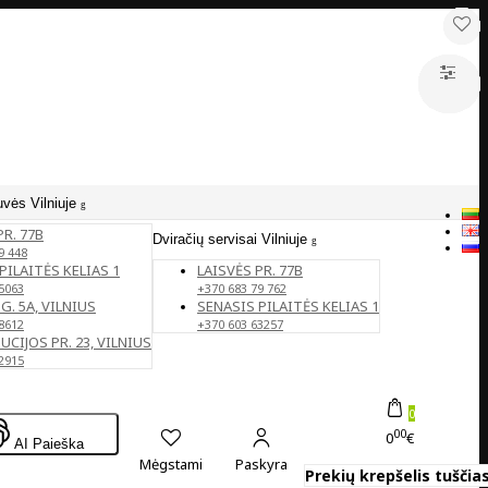
uvės Vilniuje
PR. 77B
Dviračių servisai Vilniuje
9 448
PILAITĖS KELIAS 1
LAISVĖS PR. 77B
5063
+370 683 79 762
G. 5A, VILNIUS
SENASIS PILAITĖS KELIAS 1
8612
+370 603 63257
CIJOS PR. 23, VILNIUS
2915
0
00
0
€
AI Paieška
Mėgstami
Paskyra
Prekių krepšelis tuščias