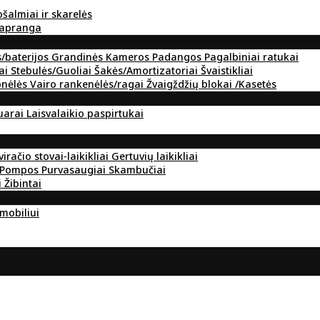
ošalmiai ir skarelės
 apranga
s/baterijos
Grandinės
Kameros
Padangos
Pagalbiniai ratukai
ai
Stebulės/Guoliai
Šakės/Amortizatoriai
Švaistikliai
onėlės
Vairo rankenėlės/ragai
Žvaigždžių blokai /Kasetės
suarai
Laisvalaikio paspirtukai
viračio stovai-laikikliai
Gertuvių laikikliai
Pompos
Purvasaugiai
Skambučiai
i
Žibintai
omobiliui