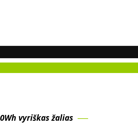
Nežina
00Wh vyriškas žalias