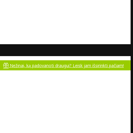
i, ką padovanoti draugui? Leisk jam išsirinkti pačiam!