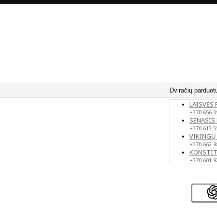
Dviračių parduot
LAISVĖS 
+370 656 3
SENASIS 
+370 613 5
VIKINGŲ 
+370 662 9
KONSTITU
+370 601 9