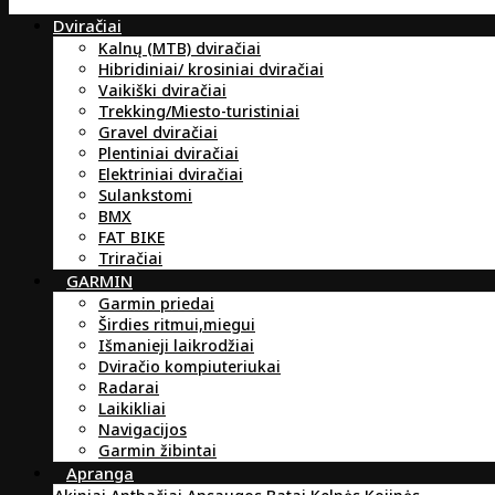
Dviračiai
Kalnų (MTB) dviračiai
Hibridiniai/ krosiniai dviračiai
Vaikiški dviračiai
Trekking/Miesto-turistiniai
Gravel dviračiai
Plentiniai dviračiai
Elektriniai dviračiai
Sulankstomi
BMX
FAT BIKE
Triračiai
GARMIN
Garmin priedai
Širdies ritmui,miegui
Išmanieji laikrodžiai
Dviračio kompiuteriukai
Radarai
Laikikliai
Navigacijos
Garmin žibintai
Apranga