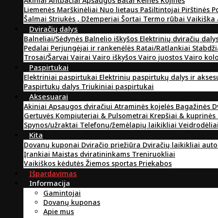
Akiniai
Antbačiai
Apsaugos
Batai
Kelnės
Kojinės
Liemenės
Marškinėliai
Nuo lietaus
Pašiltintojai
Pirštinės
P
Šalmai
Striukės , Džemperiai
Šortai
Termo rūbai
Vaikiška
Dviračių dalys
Balneliai/Sėdynės
Balnelio iškyšos
Elektrinių dviračių daly
Pedalai
Perjungėjai ir rankenėlės
Ratai/Ratlankiai
Stabdži
Trosai/Šarvai
Vairai
Vairo iškyšos
Vairo juostos
Vairo kol
Paspirtukai
Elektriniai paspirtukai
Elektrinių paspirtukų dalys ir akse
Paspirtukų dalys
Triukiniai paspirtukai
Aksesuarai
Akiniai
Apsaugos dviračiui
Atraminės kojelės
Bagažinės
D
Gertuvės
Kompiuteriai & Pulsometrai
Krepšiai & kuprinės
Spynos/užraktai
Telefonų/žemėlapių laikikliai
Veidrodėlia
Kita
Dovanų kuponai
Dviračio priežiūra
Dviračių laikikliai aut
Įrankiai
Maistas dviratininkams
Treniruokliai
Vaikiškos kėdutės
Žiemos sportas
Priekabos
Išpardavimas
Informacija
Gamintojai
Dovanų kuponas
Apie mus