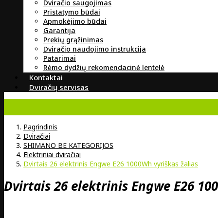
Dviračio saugojimas
Pristatymo būdai
Apmokėjimo būdai
Garantija
Prekių grąžinimas
Dviračio naudojimo instrukcija
Patarimai
Rėmo dydžių rekomendacinė lentelė
Kontaktai
Dviračių servisas
Pagrindinis
Dviračiai
SHIMANO BE KATEGORIJOS
Elektriniai dviračiai
Dvirtais 26 elektrinis Engwe E26 1000Wh vyriškas žalias
Dvirtais 26 elektrinis Engwe E26 10