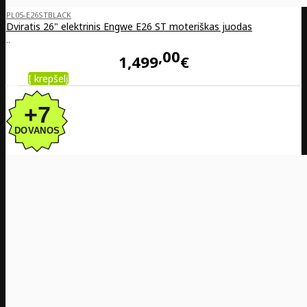
PL05-E26STBLACK
Dviratis 26" elektrinis Engwe E26 ST moteriškas juodas
..
00
1,499
€
Į krepšelį