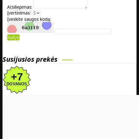
Atsiliepimas:
Įvertinimas:
Įveskite saugos kodą:
Rašyti
Susijusios prekės