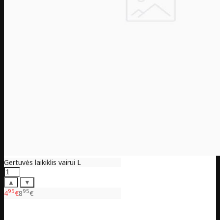
Gertuvės laikiklis vairui L
▲
▼
95
95
4
€
8
€