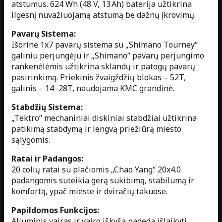
atstumus. 624 Wh (48 V, 13 Ah) baterija užtikrina
ilgesnį nuvažiuojamą atstumą be dažnų įkrovimų.
Pavarų Sistema:
Išorinė 1x7 pavarų sistema su „Shimano Tourney“
galiniu perjungėju ir „Shimano“ pavarų perjungimo
rankenėlėmis užtikrina sklandų ir patogų pavarų
pasirinkimą. Priekinis žvaigždžių blokas – 52T,
galinis – 14–28T, naudojama KMC grandinė.
Stabdžių Sistema:
„Tektro“ mechaniniai diskiniai stabdžiai užtikrina
patikimą stabdymą ir lengvą priežiūrą miesto
sąlygomis.
Ratai ir Padangos:
20 colių ratai su plačiomis „Chao Yang“ 20x4.0
padangomis suteikia gerą sukibimą, stabilumą ir
komfortą, ypač mieste ir dviračių takuose.
Papildomos Funkcijos:
Aliuminis vairas ir vairo iškyša padeda išlaikyti