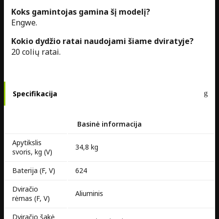
Koks gamintojas gamina šį modelį?
Engwe.
Kokio dydžio ratai naudojami šiame dviratyje?
20 colių ratai.
Specifikacija
Basinė informacija
Apytikslis
34,8 kg
svoris, kg (V)
Baterija (F, V)
624
Dviračio
Aliuminis
rėmas (F, V)
Dviračio šakė