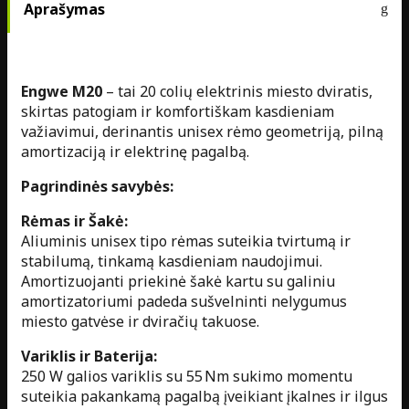
Aprašymas
Engwe M20
– tai 20 colių elektrinis miesto dviratis,
skirtas patogiam ir komfortiškam kasdieniam
važiavimui, derinantis unisex rėmo geometriją, pilną
amortizaciją ir elektrinę pagalbą.
Pagrindinės savybės:
Rėmas ir Šakė:
Aliuminis unisex tipo rėmas suteikia tvirtumą ir
stabilumą, tinkamą kasdieniam naudojimui.
Amortizuojanti priekinė šakė kartu su galiniu
amortizatoriumi padeda sušvelninti nelygumus
miesto gatvėse ir dviračių takuose.
Variklis ir Baterija:
250 W galios variklis su 55 Nm sukimo momentu
suteikia pakankamą pagalbą įveikiant įkalnes ir ilgus