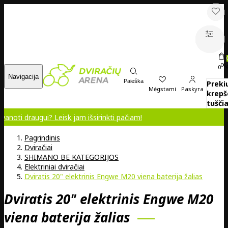
00
0
Navigacija
Paieška
Preki
Mėgstami
Paskyra
krepš
tuščia
gui? Leisk jam išsirinkti pačiam!
Pagrindinis
Dviračiai
SHIMANO BE KATEGORIJOS
Elektriniai dviračiai
Dviratis 20" elektrinis Engwe M20 viena baterija žalias
Dviratis 20" elektrinis Engwe M20
viena baterija žalias