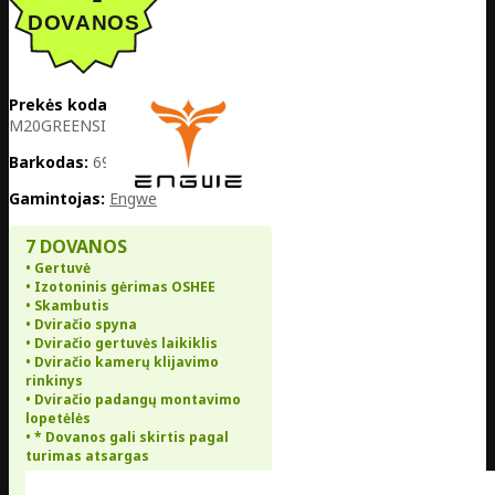
Prekės kodas:
PL05-
M20GREENSINGLE
Barkodas:
6975639440180
Gamintojas:
Engwe
7 DOVANOS
• Gertuvė
• Izotoninis gėrimas OSHEE
• Skambutis
• Dviračio spyna
• Dviračio gertuvės laikiklis
• Dviračio kamerų klijavimo
rinkinys
• Dviračio padangų montavimo
lopetėlės
• * Dovanos gali skirtis pagal
turimas atsargas