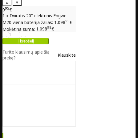
▲
▼
95
9
€
1 x Dviratis 20" elektrinis Engwe
99
M20 viena baterija žalias:
1,098
€
99
Mokėtina suma:
1,098
€
Turite klausimų apie šią
Klauskite
prekę?