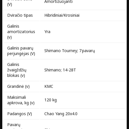
Amortizuojanti
(V)
Dviračio tipas
Hibridiniai/Krosiniai
Galinis
amortizatorius
Yra
(v)
Galinis pavarų
Shimano Tourney; 7 pavarų
perjungėjas (V)
Galinis
žvaigždžių
Shimano; 14-28T
blokas (v)
Grandinė (v)
KMC
Maksimali
120 kg
apkrova, kg (v)
Padangos (V)
Chao Yang 20x4.0
Pavarų