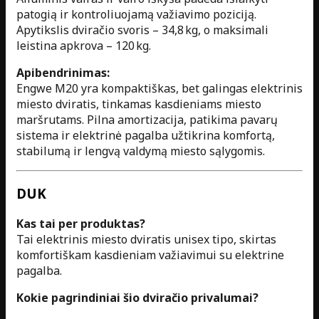
patogią ir kontroliuojamą važiavimo poziciją.
Apytikslis dviračio svoris – 34,8 kg, o maksimali
leistina apkrova – 120 kg.
Apibendrinimas:
Engwe M20 yra kompaktiškas, bet galingas elektrinis
miesto dviratis, tinkamas kasdieniams miesto
maršrutams. Pilna amortizacija, patikima pavarų
sistema ir elektrinė pagalba užtikrina komfortą,
stabilumą ir lengvą valdymą miesto sąlygomis.
DUK
Kas tai per produktas?
Tai elektrinis miesto dviratis unisex tipo, skirtas
komfortiškam kasdieniam važiavimui su elektrine
pagalba.
Kokie pagrindiniai šio dviračio privalumai?