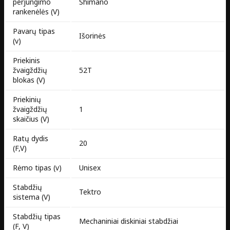
perjungimo
Shimano
rankenėlės (V)
Pavarų tipas
Išorinės
(v)
Priekinis
žvaigždžių
52T
blokas (V)
Priekinių
žvaigždžių
1
skaičius (V)
Ratų dydis
20
(F,V)
Rėmo tipas (v)
Unisex​
Stabdžių
Tektro
sistema (V)
Stabdžių tipas
Mechaniniai diskiniai stabdžiai
(F, V)