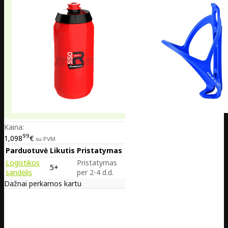
Kaina:
99
1,098
€
su PVM
Parduotuvė
Likutis
Pristatymas
Logistikos
Pristatymas
5+
sandėlis
per 2-4 d.d.
Dažnai perkamos kartu