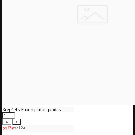
Krepšelis Fuxon platus juodas
▲
▼
97
95
20
€
29
€