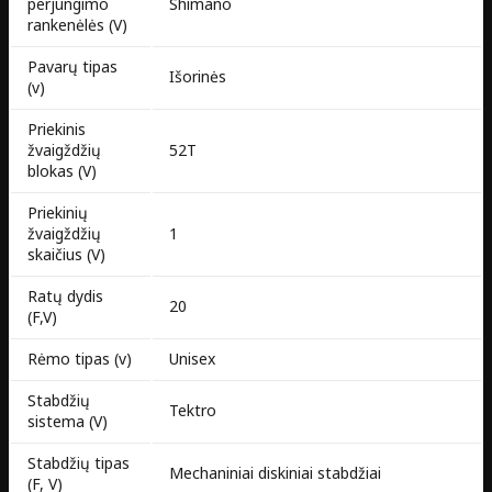
perjungimo
Shimano
rankenėlės (V)
Pavarų tipas
Išorinės
(v)
Priekinis
žvaigždžių
52T
blokas (V)
Priekinių
žvaigždžių
1
skaičius (V)
Ratų dydis
20
(F,V)
Rėmo tipas (v)
Unisex​
Stabdžių
Tektro
sistema (V)
Stabdžių tipas
Mechaniniai diskiniai stabdžiai
(F, V)