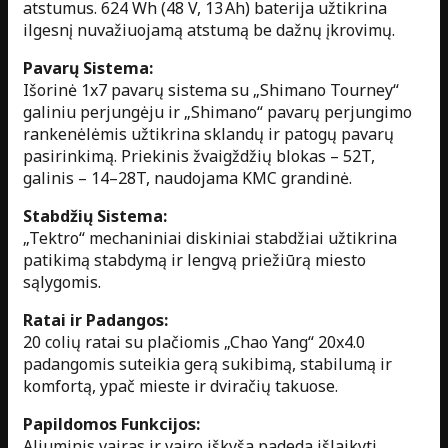
atstumus. 624 Wh (48 V, 13 Ah) baterija užtikrina
ilgesnį nuvažiuojamą atstumą be dažnų įkrovimų.
Pavarų Sistema:
Išorinė 1x7 pavarų sistema su „Shimano Tourney“
galiniu perjungėju ir „Shimano“ pavarų perjungimo
rankenėlėmis užtikrina sklandų ir patogų pavarų
pasirinkimą. Priekinis žvaigždžių blokas – 52T,
galinis – 14–28T, naudojama KMC grandinė.
Stabdžių Sistema:
„Tektro“ mechaniniai diskiniai stabdžiai užtikrina
patikimą stabdymą ir lengvą priežiūrą miesto
sąlygomis.
Ratai ir Padangos:
20 colių ratai su plačiomis „Chao Yang“ 20x4.0
padangomis suteikia gerą sukibimą, stabilumą ir
komfortą, ypač mieste ir dviračių takuose.
Papildomos Funkcijos:
Aliuminis vairas ir vairo iškyša padeda išlaikyti