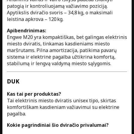
patogią ir kontroliuojamą važiavimo poziciją.
Apytikslis dviračio svoris – 34,8 kg, o maksimali
leistina apkrova – 120 kg.
Apibendrinimas:
Engwe M20 yra kompaktiškas, bet galingas elektrinis
miesto dviratis, tinkamas kasdieniams miesto
maršrutams. Pilna amortizacija, patikima pavarų
sistema ir elektrinė pagalba užtikrina komfortą,
stabilumą ir lengvą valdymą miesto sąlygomis.
DUK
Kas tai per produktas?
Tai elektrinis miesto dviratis unisex tipo, skirtas
komfortiškam kasdieniam važiavimui su elektrine
pagalba.
Kokie pagrindiniai šio dviračio privalumai?