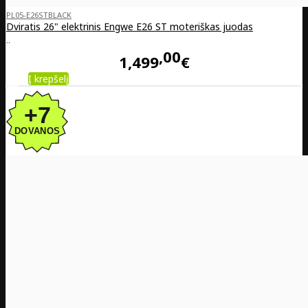
PL05-E26STBLACK
Dviratis 26" elektrinis Engwe E26 ST moteriškas juodas
..
00
1,499
€
Į krepšelį