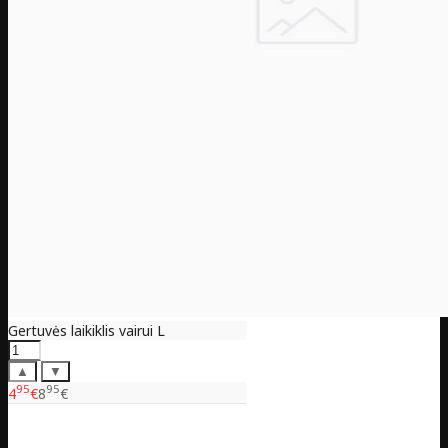
Gertuvės laikiklis vairui L
▲
▼
95
95
4
€
8
€