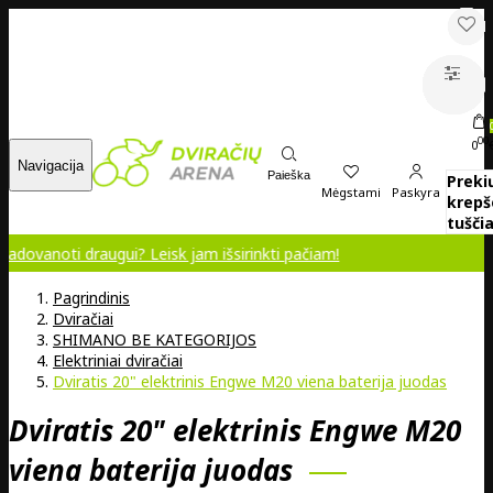
00
0
Navigacija
Paieška
Preki
Mėgstami
Paskyra
krepš
tuščia
augui? Leisk jam išsirinkti pačiam!
Pagrindinis
Dviračiai
SHIMANO BE KATEGORIJOS
Elektriniai dviračiai
Dviratis 20" elektrinis Engwe M20 viena baterija juodas
Dviratis 20" elektrinis Engwe M20
viena baterija juodas