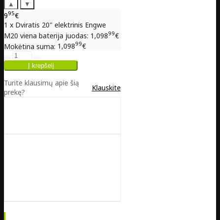
▲
▼
95
9
€
1 x Dviratis 20" elektrinis Engwe
99
M20 viena baterija juodas:
1,098
€
99
Mokėtina suma:
1,098
€
Turite klausimų apie šią
Klauskite
prekę?