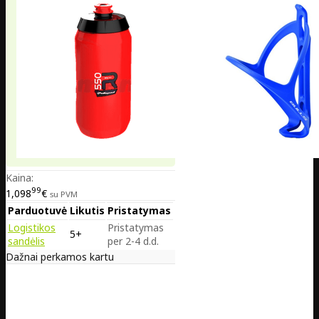
Kaina:
99
1,098
€
su PVM
Parduotuvė
Likutis
Pristatymas
Logistikos
Pristatymas
5+
sandėlis
per 2-4 d.d.
Dažnai perkamos kartu