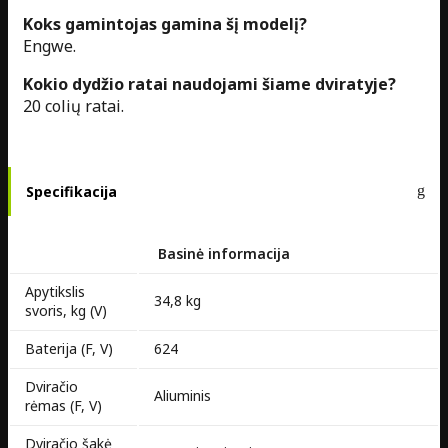
Koks gamintojas gamina šį modelį?
Engwe.
Kokio dydžio ratai naudojami šiame dviratyje?
20 colių ratai.
Specifikacija
Basinė informacija
Apytikslis
34,8 kg
svoris, kg (V)
Baterija (F, V)
624
Dviračio
Aliuminis
rėmas (F, V)
Dviračio šakė