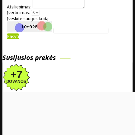
Atsiliepimas:
Įvertinimas:
Įveskite saugos kodą:
Rašyti
Susijusios prekės