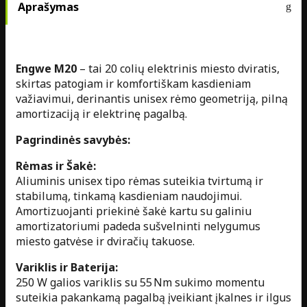
Aprašymas
Engwe M20
– tai 20 colių elektrinis miesto dviratis,
skirtas patogiam ir komfortiškam kasdieniam
važiavimui, derinantis unisex rėmo geometriją, pilną
amortizaciją ir elektrinę pagalbą.
Pagrindinės savybės:
Rėmas ir Šakė:
Aliuminis unisex tipo rėmas suteikia tvirtumą ir
stabilumą, tinkamą kasdieniam naudojimui.
Amortizuojanti priekinė šakė kartu su galiniu
amortizatoriumi padeda sušvelninti nelygumus
miesto gatvėse ir dviračių takuose.
Variklis ir Baterija:
250 W galios variklis su 55 Nm sukimo momentu
suteikia pakankamą pagalbą įveikiant įkalnes ir ilgus