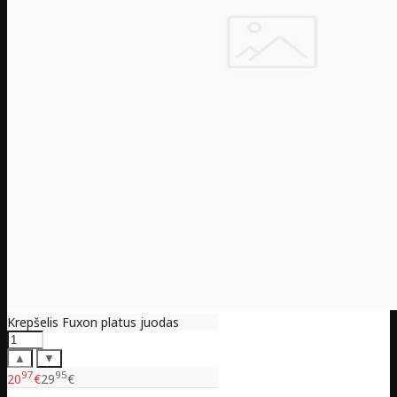
Krepšelis Fuxon platus juodas
▲
▼
97
95
20
€
29
€