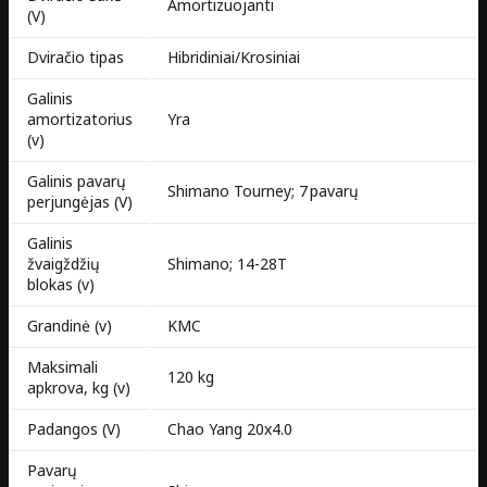
Amortizuojanti
(V)
Dviračio tipas
Hibridiniai/Krosiniai
Galinis
amortizatorius
Yra
(v)
Galinis pavarų
Shimano Tourney; 7 pavarų
perjungėjas (V)
Galinis
žvaigždžių
Shimano; 14-28T
blokas (v)
Grandinė (v)
KMC
Maksimali
120 kg
apkrova, kg (v)
Padangos (V)
Chao Yang 20x4.0
Pavarų