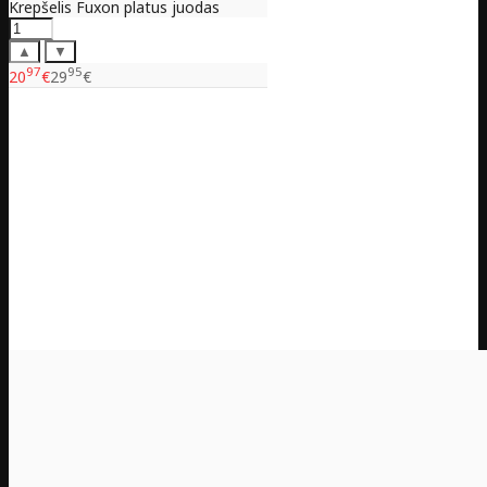
Krepšelis Fuxon platus juodas
▲
▼
97
95
20
€
29
€