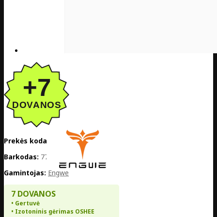
Prekės kodas:
PL05-L20BOOSTGR
Barkodas:
7770001058654
Gamintojas:
Engwe
7 DOVANOS
• Gertuvė
• Izotoninis gėrimas OSHEE