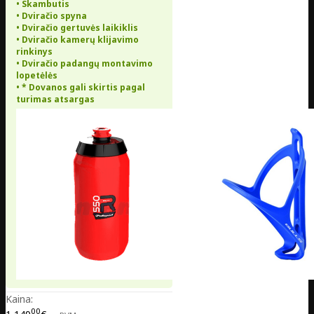
• Skambutis
• Dviračio spyna
• Dviračio gertuvės laikiklis
• Dviračio kamerų klijavimo
rinkinys
• Dviračio padangų montavimo
lopetėlės
• * Dovanos gali skirtis pagal
turimas atsargas
Kaina:
00