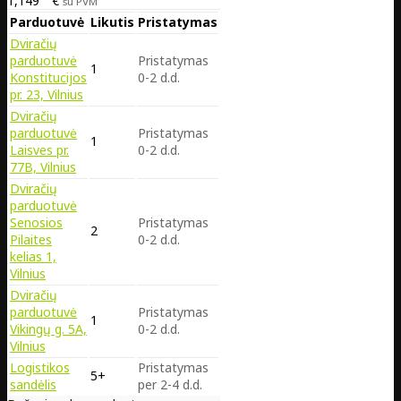
1,149
€
su PVM
Parduotuvė
Likutis
Pristatymas
Dviračių
parduotuvė
Pristatymas
1
Konstitucijos
0-2 d.d.
pr. 23, Vilnius
Dviračių
parduotuvė
Pristatymas
1
Laisves pr.
0-2 d.d.
77B, Vilnius
Dviračių
parduotuvė
Senosios
Pristatymas
2
Pilaites
0-2 d.d.
kelias 1,
Vilnius
Dviračių
parduotuvė
Pristatymas
1
Vikingų g. 5A,
0-2 d.d.
Vilnius
Logistikos
Pristatymas
5+
sandėlis
per 2-4 d.d.