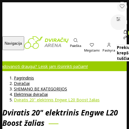
00
0
Navigacija
Paieška
Preki
Mėgstami
Paskyra
krepš
tuščia
ui? Leisk jam išsirinkti pačiam!
Pagrindinis
Dviračiai
SHIMANO BE KATEGORIJOS
Elektriniai dviračiai
Dviratis 20" elektrinis Engwe L20 Boost žalias
Dviratis 20" elektrinis Engwe L20
Boost žalias