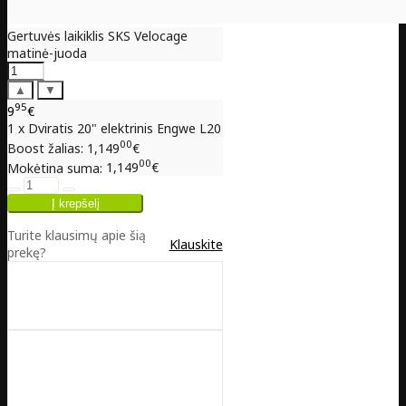
Gertuvės laikiklis SKS Velocage
matinė-juoda
▲
▼
95
9
€
1 x Dviratis 20" elektrinis Engwe L20
00
Boost žalias:
1,149
€
00
Mokėtina suma:
1,149
€
Turite klausimų apie šią
Klauskite
prekę?