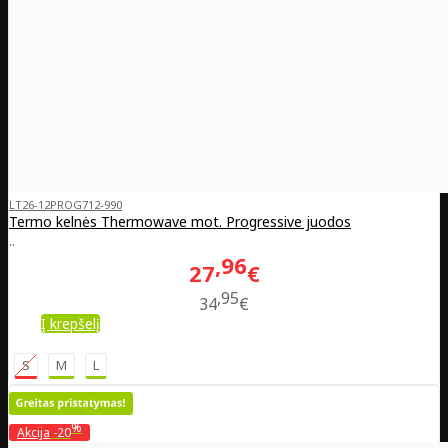
LT26-12PROG712-990
Termo kelnės Thermowave mot. Progressive juodos
..
96
27
€
95
34
€
Į krepšelį
S
M
L
%
Akcija
-20