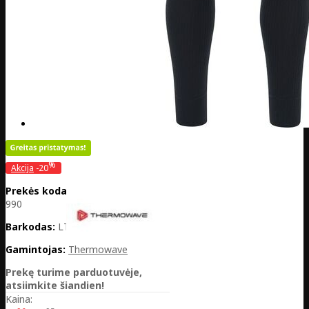
%
Akcija
-20
Prekės kodas:
LT26-12PROG711-
990
Barkodas:
LT26-12PROG711-990
Gamintojas:
Thermowave
Prekę turime parduotuvėje,
atsiimkite šiandien!
Kaina: