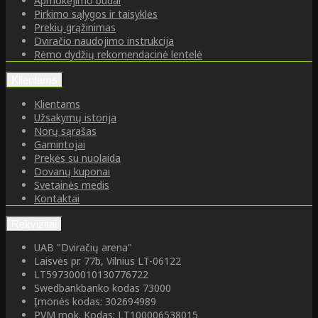
Apmokėjimo būdai
Pirkimo sąlygos ir taisyklės
Prekių grąžinimas
Dviračio naudojimo instrukcija
Rėmo dydžių rekomendacinė lentelė
Klientams
Klientams
Užsakymų istorija
Norų sąrašas
Gamintojai
Prekės su nuolaida
Dovanų kuponai
Svetainės medis
Kontaktai
Rekvizitai
UAB "Dviračių arena"
Laisvės pr. 77b, Vilnius LT-06122
LT597300010130776722
Swedbankbanko kodas 73000
Įmonės kodas: 302694989
PVM mok. Kodas: LT100006538015