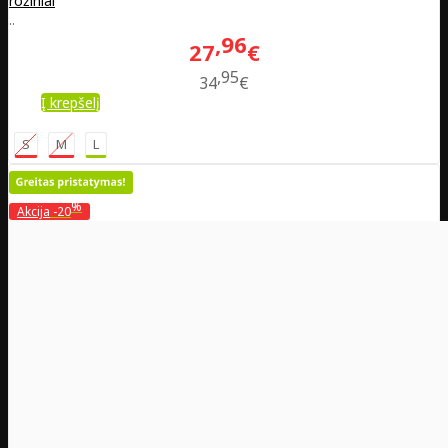
rožiniai
..
96
27
€
95
34
€
Į krepšelį
S
M
L
%
Akcija
-20