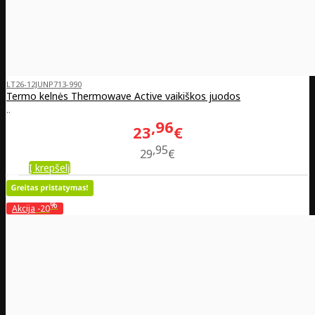
LT26-12JUNP713-990
Termo kelnės Thermowave Active vaikiškos juodos
..
96
23
€
95
29
€
Į krepšelį
%
Akcija
-20