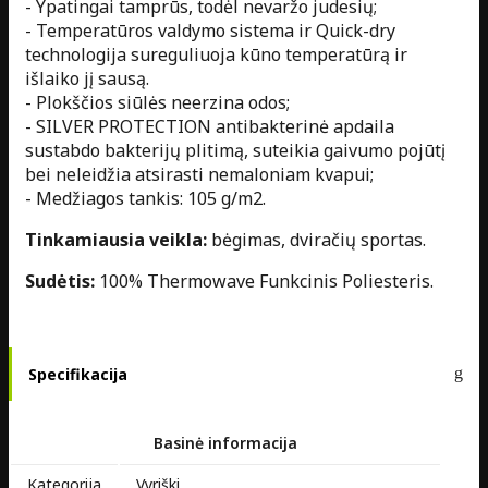
- Ypatingai tamprūs, todėl nevaržo judesių;
- Temperatūros valdymo sistema ir Quick-dry
technologija sureguliuoja kūno temperatūrą ir
išlaiko jį sausą.
- Plokščios siūlės neerzina odos;
- SILVER PROTECTION antibakterinė apdaila
sustabdo bakterijų plitimą, suteikia gaivumo pojūtį
bei neleidžia atsirasti nemaloniam kvapui;
- Medžiagos tankis: 105 g/m2.
Tinkamiausia veikla:
bėgimas, dviračių sportas.
Sudėtis:
100% Thermowave Funkcinis Poliesteris.
Specifikacija
Basinė informacija
Kategorija
Vyriški