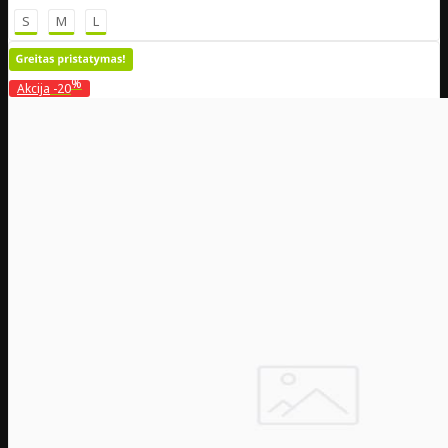
S
M
L
%
Akcija
-20