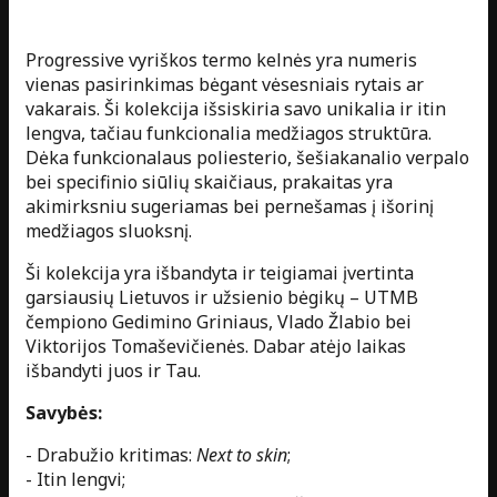
Progressive vyriškos termo kelnės yra numeris
vienas pasirinkimas bėgant vėsesniais rytais ar
vakarais. Ši kolekcija išsiskiria savo unikalia ir itin
lengva, tačiau funkcionalia medžiagos struktūra.
Dėka funkcionalaus poliesterio, šešiakanalio verpalo
bei specifinio siūlių skaičiaus, prakaitas yra
akimirksniu sugeriamas bei pernešamas į išorinį
medžiagos sluoksnį.
Ši kolekcija yra išbandyta ir teigiamai įvertinta
garsiausių Lietuvos ir užsienio bėgikų – UTMB
čempiono Gedimino Griniaus, Vlado Žlabio bei
Viktorijos Tomaševičienės. Dabar atėjo laikas
išbandyti juos ir Tau.
Savybės:
- Drabužio kritimas:
Next to skin
;
- Itin lengvi;