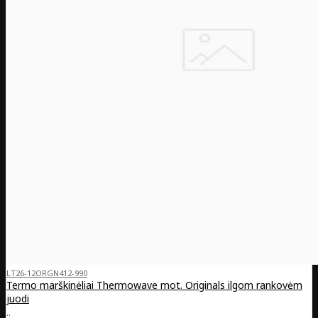
LT26-12ORGN412-990
Termo marškinėliai Thermowave mot. Originals ilgom rankovėm
juodi
..