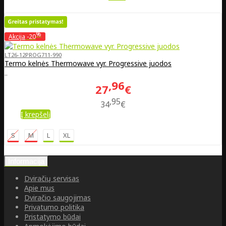
%
Akcija
-20
LT26-12PROG711-990
Termo kelnės Thermowave vyr. Progressive juodos
..
96
27
€
95
34
€
Į krepšelį
S
M
L
XL
Informacija
Dviračių servisas
Apie mus
Dviračio saugojimas
Privatumo politika
Pristatymo būdai