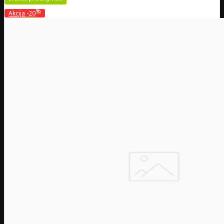
%
Akcija
-20