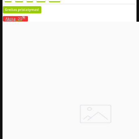
%
Akcija
-20