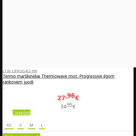
LT26-12PROG412-990
Termo marškinėliai Thermowave mot. Progressive ilgom
rankovėm juodi
..
96
27
€
95
34
€
Į krepšelį
XS
S
M
L