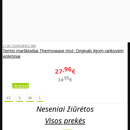
LT26-12ORGN412-580
Termo marškinėliai Thermowave mot. Originals ilgom rankovėm
violetiniai
..
96
27
€
95
34
€
Į krepšelį
XS
S
M
L
Neseniai žiūrėtos
Visos prekės