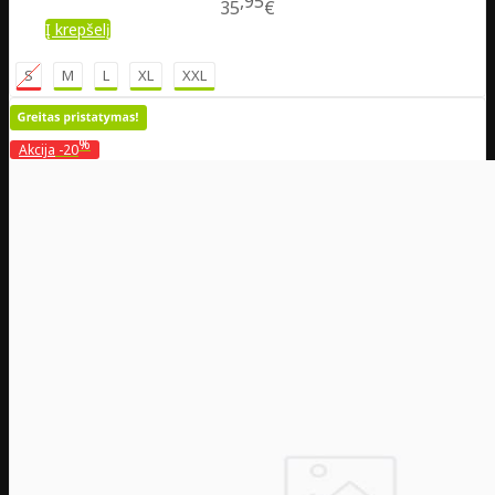
95
35
€
Į krepšelį
S
M
L
XL
XXL
%
Akcija
-20