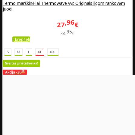
Termo marškinėliai Thermowave vyr. Originals ilgom rankovėm
juodi
..
96
27
€
95
34
€
Į krepšelį
S
M
L
XL
XXL
%
Akcija
-20