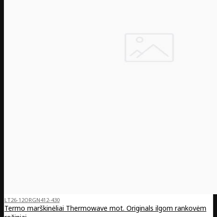
LT26-12ORGN412-430
Termo marškinėliai Thermowave mot. Originals ilgom rankovėm