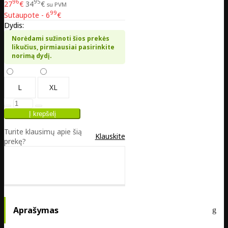
96
95
27
€
34
€
su PVM
99
Sutaupote - 6
€
Dydis:
Norėdami sužinoti šios prekės
likučius, pirmiausiai pasirinkite
norimą dydį.
L
XL
Turite klausimų apie šią
Klauskite
prekę?
Aprašymas