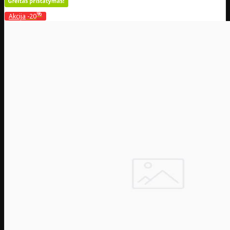
%
Akcija
-20