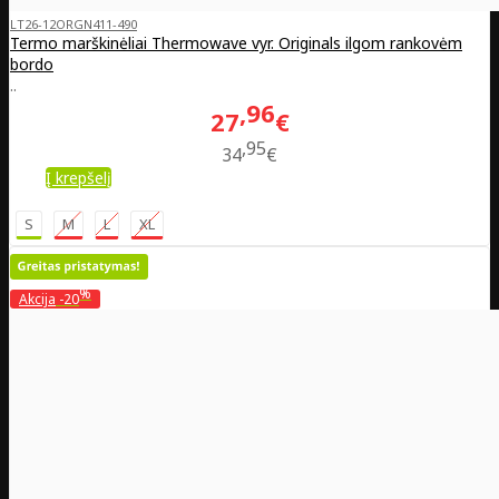
LT26-12ORGN411-490
Termo marškinėliai Thermowave vyr. Originals ilgom rankovėm
bordo
..
96
27
€
95
34
€
Į krepšelį
S
M
L
XL
%
Akcija
-20