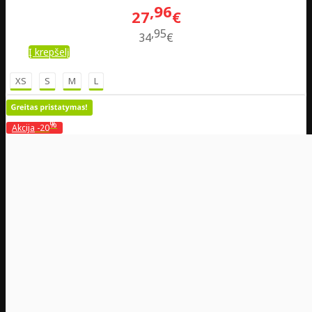
96
27
€
95
34
€
Į krepšelį
XS
S
M
L
%
Akcija
-20