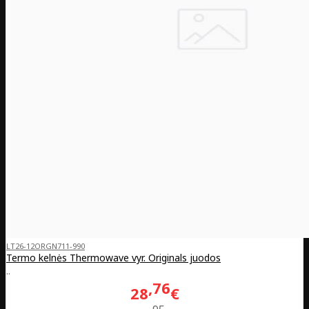
LT26-12ORGN711-990
Termo kelnės Thermowave vyr. Originals juodos
..
76
28
€