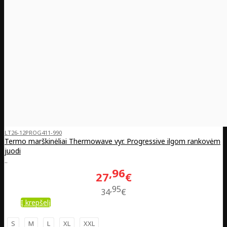
LT26-12PROG411-990
Termo marškinėliai Thermowave vyr. Progressive ilgom rankovėm
juodi
..
96
27
€
95
34
€
Į krepšelį
S
M
L
XL
XXL