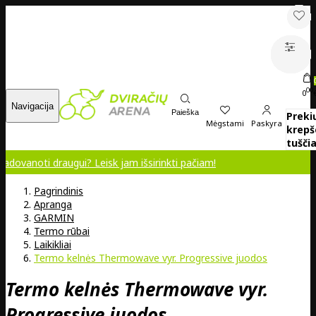
00
0
Navigacija
Paieška
Preki
Mėgstami
Paskyra
krepš
tuščia
 draugui? Leisk jam išsirinkti pačiam!
Pagrindinis
Apranga
GARMIN
Termo rūbai
Laikikliai
Termo kelnės Thermowave vyr. Progressive juodos
Termo kelnės Thermowave vyr.
Progressive juodos