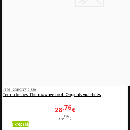
LT26-12ORGN712-580
Termo kelnės Thermowave mot. Originals violetinės
..
76
28
€
95
35
€
Į krepšelį