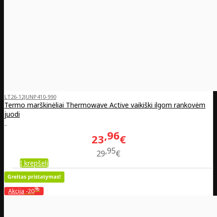
LT26-12JUNP410-990
Termo marškinėliai Thermowave Active vaikiški ilgom rankovėm
juodi
..
96
23
€
95
29
€
Į krepšelį
%
Akcija
-20